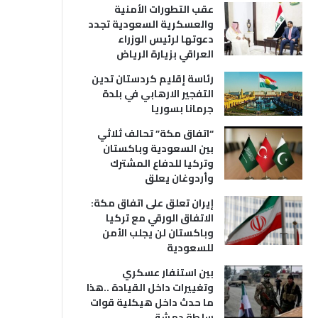
عقب التطورات الأمنية
والعسكرية السعودية تجدد
دعوتها لرئيس الوزراء
العراقي بزيارة الرياض
رئاسة إقليم كردستان تدين
التفجير الارهابي في بلدة
جرمانا بسوريا
“اتفاق مكة” تحالف ثلاثي
بين السعودية وباكستان
وتركيا للدفاع المشترك
وأردوغان يعلق
إيران تعلق على اتفاق مكة:
الاتفاق الورقي مع تركيا
وباكستان لن يجلب الأمن
للسعودية
بين استنفار عسكري
وتغييرات داخل القيادة ..هذا
ما حدث داخل هيكلية قوات
سلطة دمشق