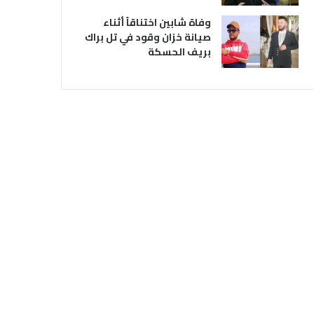
وفاة شابين اختناقاً أثناء
صيانة خزان وقود في تل براك
بريف الحسكة