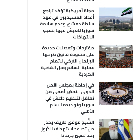
مجلة أمريكية تؤكد تراجع
أعداد المسيحيين في عهد
سلطة دمشق وعدم سلامة
سوريا للعيش فيها بسبب
الانتهاكات
مقترحات وتعديلات جديدة
على مسودة قانون طرحها
البرلمان التركي لاتمام
عملية السلام وحل القضية
الكردية
في إحاطة بمجلس الأمن
الدولي ..تحذير أممي من
تغلغل لتنظيم داعش في
سوريا وتهديده السلم
الأهلي
الشَّيخ موفق طريف يحذر
من تصاعد استهداف الدَّروز
بعد تفجير جرمانا