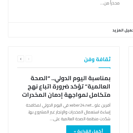
محذراً من…
ميل المزيد
السابقة
التالية
ثقافة وفن
الصفحة
الصفحة
بمناسبة اليوم الدولي.. “الصحة
العالمية” تؤكد ضرورة اتباع نهج
متكامل لمواجهة إدمان المخدرات
آفرين علو ـ xeber24.net في اليوم الدولي لمكافحة
إساءة استعمال المخدرات والإتجار غير المشروع بها،
شدّدت منظمة الصحة العالمية على…
أكمل القراءة »