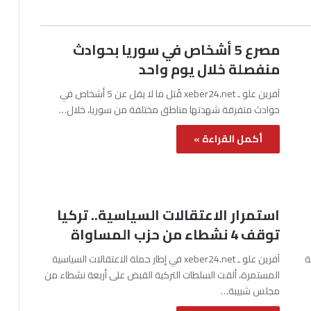
مصرع 5 أشخاص في سوريا بحوادث
منفصلة خلال يوم واحد
آفرين علو ـ xeber24.net قُتل ما لا يقل عن 5 أشخاص في
حوادث متفرقة شهدتها مناطق مختلفة من سوريا، خلال…
أكمل القراءة »
استمرار الاعتقالات السياسية.. تركيا
توقف 4 نشطاء من حزب المساواة
نة
آفرين علو ـ xeber24.net في إطار حملة الاعتقالات السياسية
المستمرة، ألقت السلطات التركية القبض على أربعة نشطاء من
مجلس شبيبة…