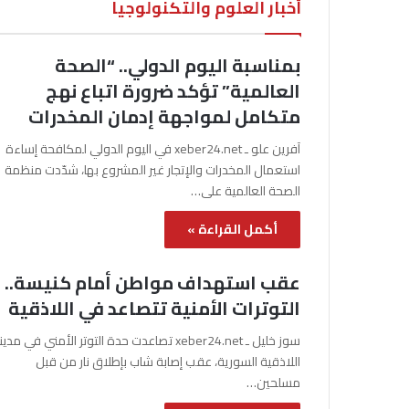
أخبار العلوم والتكنولوجيا
بمناسبة اليوم الدولي.. “الصحة
العالمية” تؤكد ضرورة اتباع نهج
متكامل لمواجهة إدمان المخدرات
آفرين علو ـ xeber24.net في اليوم الدولي لمكافحة إساءة
استعمال المخدرات والإتجار غير المشروع بها، شدّدت منظمة
الصحة العالمية على…
أكمل القراءة »
عقب استهداف مواطن أمام كنيسة..
التوترات الأمنية تتصاعد في اللاذقية
سوز خليل ـ xeber24.net تصاعدت حدة التوتر الأمني في مدي
اللاذقية السورية، عقب إصابة شاب بإطلاق نار من قبل
مسلحين…