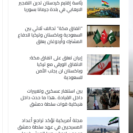
رئاسة إقليم كردستان تدين التفجير
الارهابي في بلدة جرمانا بسوريا
“اتفاق مكة” تحالف ثلاثي بين
السعودية وباكستان وتركيا للدفاع
المشترك وأردوغان يعلق
إيران تعلق على اتفاق مكة:
الاتفاق الورقي مع تركيا
وباكستان لن يجلب الأمن
للسعودية
بين استنفار عسكري وتغييرات
داخل القيادة ..هذا ما حدث داخل
هيكلية قوات سلطة دمشق
مجلة أمريكية تؤكد تراجع أعداد
المسيحيين في عهد سلطة دمشق