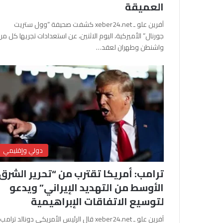
العميقة
آفرين علو ـ xeber24.net كشفت صحيفة “وول ستريت
جورنال” الأميركية، اليوم الاثنين، عن استعدادات تجريها كل من
واشنطن وطهران لعقد…
دولي وإقليمي
ترامب: أمريكا تقترب من “تحرير الشرق
الأوسط من التهديد الإيراني” ويدعو
لتوسيع الاتفاقات الإبراهيمية
آفرين علو ـ xeber24.net قال الرئيس الأمريكي دونالد ترامب،