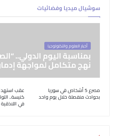
سوشيال ميديا وفضائيات
أخبار العلوم والتكنولوجيا
بمناسبة اليوم الدولي.. “الص
نهج متكامل لمواجهة إدمان
مصرع 5 أشخاص في سوريا
عقب استهدا
بحوادث منفصلة خلال يوم واحد
كنيسة.. التوت
في اللاذقية