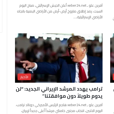
آفرين علو ـ xeber24.net أعلن الجيش الإسرائيلي، صباح اليوم
السبت، رصد إطلاق صاروخ أرض-أرض من الأراضي اليمنية باتجاه
الأراضي الإسرائيلية،…
الأخبار
ترامب يهدد المرشد الإيراني الجديد: “لن
يدوم طويلاً دون موافقتنا”
آفرين علو ـ xeber24.net هاجم الرئيس الأميركي دونالد ترامب،
اليوم الاثنين، انتخاب مجتبى خامنئي مرشداً أعلى جديداً لإيران،