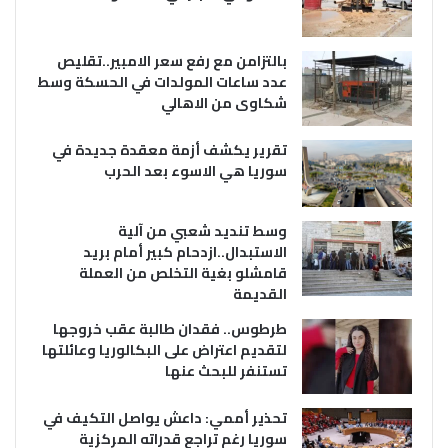
بالتزامن مع رفع سعر الامبير..تقليص
عدد ساعات المولدات في الحسكة وسط
شكاوى من الاهالي
تقرير يكشف أزمة معقدة جديدة في
سوريا هي الاسوء بعد الحرب
وسط تنديد شعبي من آلية
الاستبدال..ازدحام كبير أمام بريد
قامشلو بغية التخلص من العملة
القديمة
طرطوس.. فقدان طالبة عقب خروجها
لتقديم اعتراض على البكالوريا وعائلتها
تستنفر للبحث عنها
تحذير أممي: داعش يواصل التكيف في
سوريا رغم تراجع قدراته المركزية