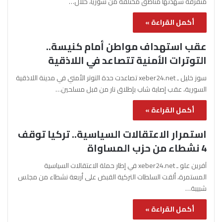
متفرقة شهدتها مناطق مختلفة من سوريا، خلال…
أكمل القراءة »
عقب استهداف مواطن أمام كنيسة..
التوترات الأمنية تتصاعد في اللاذقية
سوز خليل ـ xeber24.net تصاعدت حدة التوتر الأمني في مدينة اللاذقية
السورية، عقب إصابة شاب بإطلاق نار من قبل مسلحين…
أكمل القراءة »
استمرار الاعتقالات السياسية.. تركيا توقف
4 نشطاء من حزب المساواة
آفرين علو ـ xeber24.net في إطار حملة الاعتقالات السياسية
المستمرة، ألقت السلطات التركية القبض على أربعة نشطاء من مجلس
شبيبة…
أكمل القراءة »