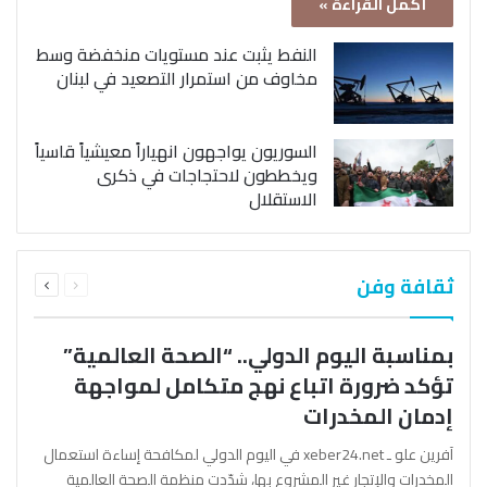
أكمل القراءة »
النفط يثبت عند مستويات منخفضة وسط
مخاوف من استمرار التصعيد في لبنان
السوريون يواجهون انهياراً معيشياً قاسياً
ويخططون لاحتجاجات في ذكرى
الاستقلال
السابقة
التالية
ثقافة وفن
الصفحة
الصفحة
بمناسبة اليوم الدولي.. “الصحة العالمية”
تؤكد ضرورة اتباع نهج متكامل لمواجهة
إدمان المخدرات
آفرين علو ـ xeber24.net في اليوم الدولي لمكافحة إساءة استعمال
المخدرات والإتجار غير المشروع بها، شدّدت منظمة الصحة العالمية