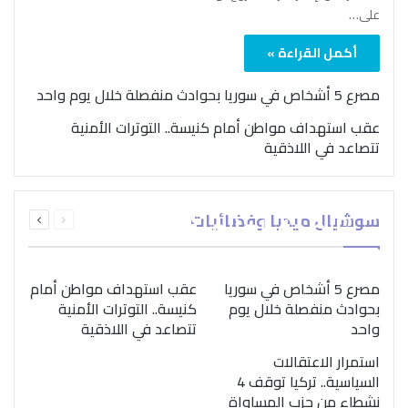
على…
أكمل القراءة »
مصرع 5 أشخاص في سوريا بحوادث منفصلة خلال يوم واحد
عقب استهداف مواطن أمام كنيسة.. التوترات الأمنية
تتصاعد في اللاذقية
بمناسبة اليوم الدولي..
السابقة
التالية
سوشيال ميديا وفضائيات
“الصحة العالمية” تؤكد
الصفحة
الصفحة
ضرورة اتباع نهج متكامل
لمواجهة إدمان المخدرات
مصرع 5 أشخاص في سوريا
عقب استهداف مواطن أمام
بحوادث منفصلة خلال يوم
كنيسة.. التوترات الأمنية
واحد
تتصاعد في اللاذقية
استمرار الاعتقالات
السياسية.. تركيا توقف 4
نشطاء من حزب المساواة