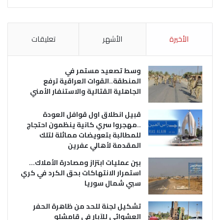
الأخيرة
الأشهر
تعليقات
وسط تصعيد مستمر في
المنطقة..القوات العراقية ترفع
الجاهلية القتالية والاستنفار الأمني
قبيل انطلاق اول قوافل العودة
..مهجروا سري كانية ينظمون احتجاج
للمطالبة بتعويضات مماثلة لتلك
المقدمة لأهالي عفرين
بين عمليات ابتزاز ومصادرة الأملاك…
استمرار الانتهاكات بحق الكرد في كري
سبي شمال سوريا
تشكيل لجنة للحد من ظاهرة الحفر
العشوائي للآبار في قامشلو