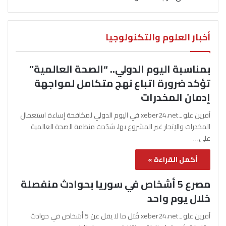
أخبار العلوم والتكنولوجيا
بمناسبة اليوم الدولي.. “الصحة العالمية”
تؤكد ضرورة اتباع نهج متكامل لمواجهة
إدمان المخدرات
آفرين علو ـ xeber24.net في اليوم الدولي لمكافحة إساءة استعمال
المخدرات والإتجار غير المشروع بها، شدّدت منظمة الصحة العالمية
على…
أكمل القراءة »
مصرع 5 أشخاص في سوريا بحوادث منفصلة
خلال يوم واحد
آفرين علو ـ xeber24.net قُتل ما لا يقل عن 5 أشخاص في حوادث