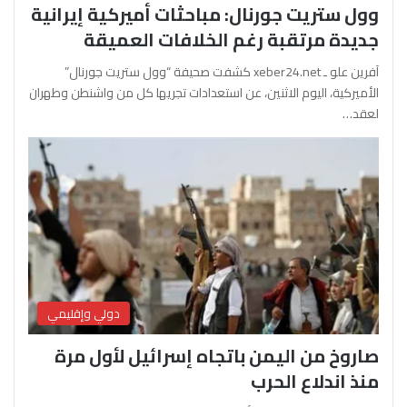
وول ستريت جورنال: مباحثات أميركية إيرانية
جديدة مرتقبة رغم الخلافات العميقة
آفرين علو ـ xeber24.net كشفت صحيفة “وول ستريت جورنال”
الأميركية، اليوم الاثنين، عن استعدادات تجريها كل من واشنطن وطهران
لعقد…
دولي وإقليمي
صاروخ من اليمن باتجاه إسرائيل لأول مرة
منذ اندلاع الحرب