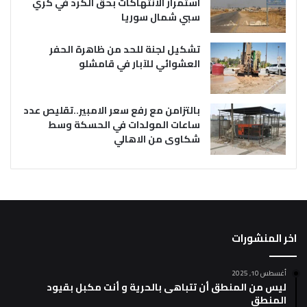
استمرار الانتهاكات بحق الكرد في كري
سبي شمال سوريا
تشكيل لجنة للحد من ظاهرة الحفر
العشوائي للآبار في قامشلو
بالتزامن مع رفع سعر الامبير..تقليص عدد
ساعات المولدات في الحسكة وسط
شكاوى من الاهالي
اخر المنشورات
أغسطس 10, 2025
ليس من المنطق أن تتباهى بالحرية و أنت مكبل بقيود
المنطق