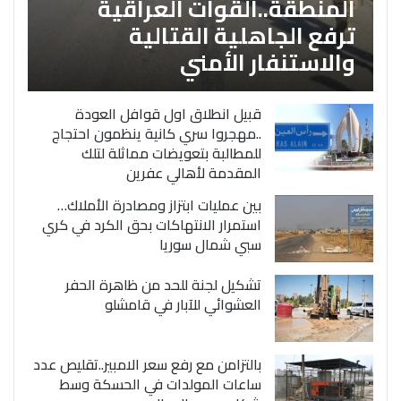
المنطقة..القوات العراقية
ترفع الجاهلية القتالية
والاستنفار الأمني
قبيل انطلاق اول قوافل العودة
..مهجروا سري كانية ينظمون احتجاج
للمطالبة بتعويضات مماثلة لتلك
المقدمة لأهالي عفرين
بين عمليات ابتزاز ومصادرة الأملاك…
استمرار الانتهاكات بحق الكرد في كري
سبي شمال سوريا
تشكيل لجنة للحد من ظاهرة الحفر
العشوائي للآبار في قامشلو
بالتزامن مع رفع سعر الامبير..تقليص عدد
ساعات المولدات في الحسكة وسط