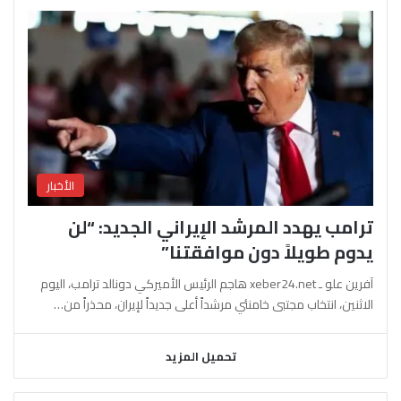
الأخبار
ترامب يهدد المرشد الإيراني الجديد: “لن
يدوم طويلاً دون موافقتنا”
آفرين علو ـ xeber24.net هاجم الرئيس الأميركي دونالد ترامب، اليوم
الاثنين، انتخاب مجتبى خامنئي مرشداً أعلى جديداً لإيران، محذراً من…
تحميل المزيد