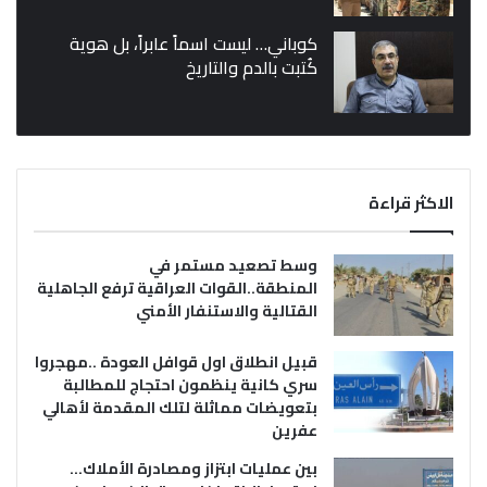
كوباني… ليست اسماً عابراً، بل هوية
كُتبت بالدم والتاريخ
الاكثر قراءة
وسط تصعيد مستمر في
المنطقة..القوات العراقية ترفع الجاهلية
القتالية والاستنفار الأمني
قبيل انطلاق اول قوافل العودة ..مهجروا
سري كانية ينظمون احتجاج للمطالبة
بتعويضات مماثلة لتلك المقدمة لأهالي
عفرين
بين عمليات ابتزاز ومصادرة الأملاك…