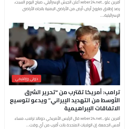
آفرين علو ـ xeber24.net أعلن الجيش الإسرائيلي، صباح اليوم السبت،
رصد إطلاق صاروخ أرض-أرض من الأراضي اليمنية باتجاه الأراضي
الإسرائيلية،…
دولي وإقليمي
ترامب: أمريكا تقترب من “تحرير الشرق
الأوسط من التهديد الإيراني” ويدعو لتوسيع
الاتفاقات الإبراهيمية
آفرين علو ـ xeber24.net قال الرئيس الأمريكي دونالد ترامب، مساء
أمس الجمعة، إن الولايات المتحدة باتت أقرب من أي وقت…