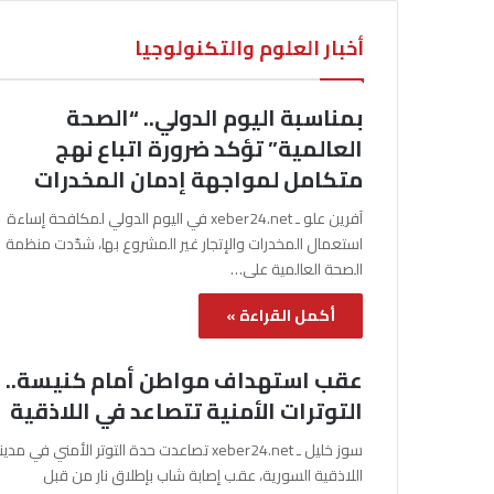
أخبار العلوم والتكنولوجيا
بمناسبة اليوم الدولي.. “الصحة
العالمية” تؤكد ضرورة اتباع نهج
متكامل لمواجهة إدمان المخدرات
آفرين علو ـ xeber24.net في اليوم الدولي لمكافحة إساءة
استعمال المخدرات والإتجار غير المشروع بها، شدّدت منظمة
الصحة العالمية على…
أكمل القراءة »
عقب استهداف مواطن أمام كنيسة..
التوترات الأمنية تتصاعد في اللاذقية
سوز خليل ـ xeber24.net تصاعدت حدة التوتر الأمني في مدي
اللاذقية السورية، عقب إصابة شاب بإطلاق نار من قبل