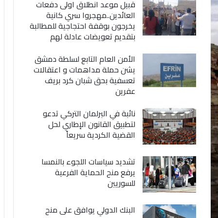
قبيل موعد انطلاق اولى دفعات
العائدين..مهجروا سري كانية
يخرجون بوقفة احتجاجية للمطالبة
بتقديم تعويضات عادلة لهم
الأمن العام التابع لسلطة دمشق
يشن حملة مداهمات و اعتقالات
تعسفية بحق شبان كرد بريف
عفرين
نائبة في البرلمان التركي تدعو
لتطبيق القانون الإطاري لحل
القضية الكردية سريعاً
تشديد سياسات اللجوء بالنمسا
يرفع منح الحماية الفرعية
للسوريين
البنك الدولي يوافق على منح