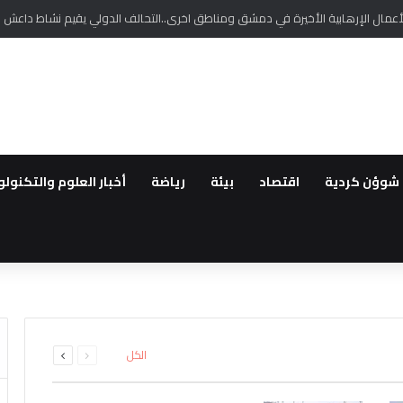
..مهجروا سري كانية يخرجون بوقفة احتجاجية للمطالبة بتقديم تعويضات عادلة لهم
شوؤن كردية
اقتصاد
بيئة
رياضة
أخبار العلوم والتكنولو
لعسكرية السعودية تجدد دعوتها لر
لتحديث القطاع المالي
 التفجير الارهابي في بلدة جرمانا 
. إصابة أربعة أشخاص بجروح في ر
لاثة سوريين بتهمة قيادة شبكات ت
السابقة
التالية
الكل
الصفحة
الصفحة