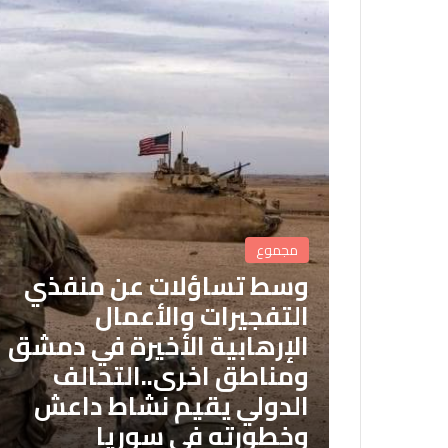
مجموع
وسط تساؤلات عن منفذي
التفجيرات والأعمال
الإرهابية الأخيرة في دمشق
ومناطق اخرى..التحالف
الدولي يقيم نشاط داعش
وخطورته في سوريا