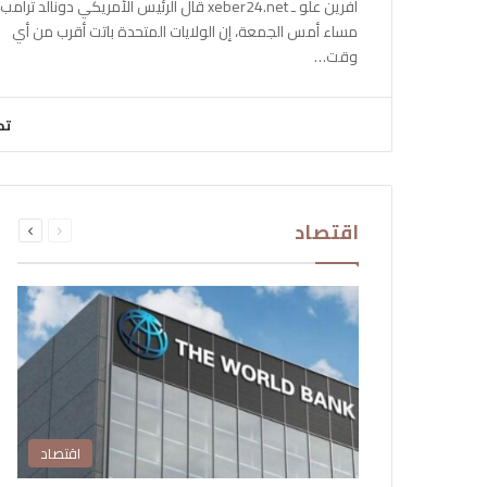
آفرين علو ـ xeber24.net قال الرئيس الأمريكي دونالد ترامب،
مساء أمس الجمعة، إن الولايات المتحدة باتت أقرب من أي
وقت…
تح
السابقة
التالية
اقتصاد
الصفحة
الصفحة
اقتصاد