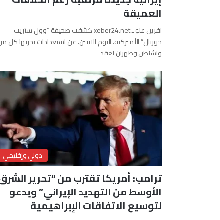
العميقة
آفرين علو ـ xeber24.net كشفت صحيفة “وول ستريت
جورنال” الأميركية، اليوم الاثنين، عن استعدادات تجريها كل من
واشنطن وطهران لعقد…
دولي وإقليمي
ترامب: أمريكا تقترب من “تحرير الشرق
الأوسط من التهديد الإيراني” ويدعو
لتوسيع الاتفاقات الإبراهيمية