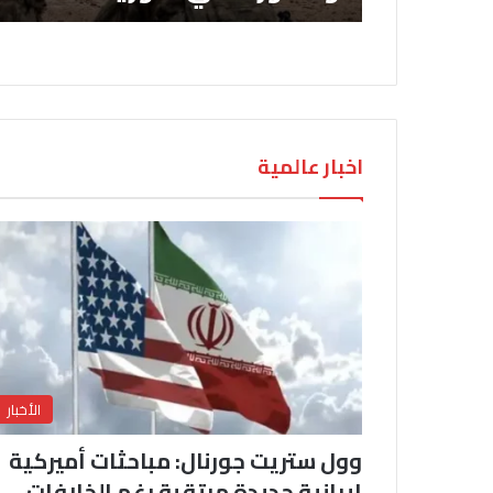
اخبار عالمية
الأخبار
وول ستريت جورنال: مباحثات أميركية
إيرانية جديدة مرتقبة رغم الخلافات