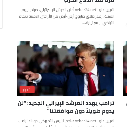
آفرين علو ـ xeber24.net أعلن الجيش الإسرائيلي، صباح اليوم
السبت، رصد إطلاق صاروخ أرض-أرض من الأراضي اليمنية باتجاه
الأراضي الإسرائيلية،…
الأخبار
ترامب يهدد المرشد الإيراني الجديد: “لن
يدوم طويلاً دون موافقتنا”
آفرين علو ـ xeber24.net هاجم الرئيس الأميركي دونالد ترامب،