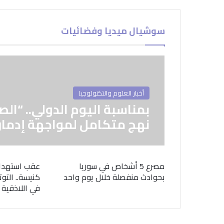
سوشيال ميديا وفضائيات
أخبار العلوم والتكنولوجيا
بمناسبة اليوم الدولي.. “الص
نهج متكامل لمواجهة إدمان
مصرع 5 أشخاص في سوريا
عقب استهدا
بحوادث منفصلة خلال يوم واحد
كنيسة.. التوت
في اللاذقية