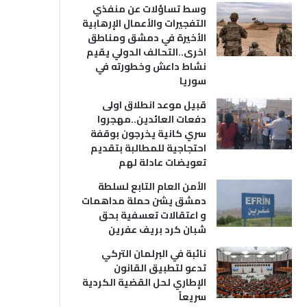
وسط تساؤلات عن منفذي
التفجيرات والأعمال الإرهابية
الأخيرة في دمشق ومناطق
اخرى..التحالف الدولي يقيم
نشاط داعش وخطورته في
سوريا
قبيل موعد انطلاق اولى
دفعات العائدين..مهجروا
سري كانية يخرجون بوقفة
احتجاجية للمطالبة بتقديم
تعويضات عادلة لهم
الأمن العام التابع لسلطة
دمشق يشن حملة مداهمات
و اعتقالات تعسفية بحق
شبان كرد بريف عفرين
نائبة في البرلمان التركي
تدعو لتطبيق القانون
الإطاري لحل القضية الكردية
سريعاً