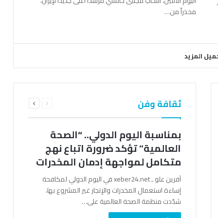
اليوم الاثنين، انتخاب مجتبى خامنئي مرشداً أعلى جديداً لإيران،
محذراً من…
ميل المزيد
السابقة
التالية
ثقافة وفن
الصفحة
الصفحة
بمناسبة اليوم الدولي.. “الصحة
العالمية” تؤكد ضرورة اتباع نهج
متكامل لمواجهة إدمان المخدرات
آفرين علو ـ xeber24.net في اليوم الدولي لمكافحة
إساءة استعمال المخدرات والإتجار غير المشروع بها،
شدّدت منظمة الصحة العالمية على…