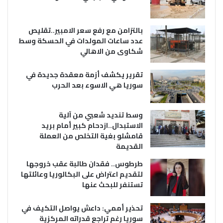
بالتزامن مع رفع سعر الامبير..تقليص
عدد ساعات المولدات في الحسكة وسط
شكاوى من الاهالي
تقرير يكشف أزمة معقدة جديدة في
سوريا هي الاسوء بعد الحرب
وسط تنديد شعبي من آلية
الاستبدال..ازدحام كبير أمام بريد
قامشلو بغية التخلص من العملة
القديمة
طرطوس.. فقدان طالبة عقب خروجها
لتقديم اعتراض على البكالوريا وعائلتها
تستنفر للبحث عنها
تحذير أممي: داعش يواصل التكيف في
سوريا رغم تراجع قدراته المركزية