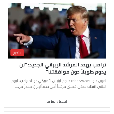
الأخبار
ترامب يهدد المرشد الإيراني الجديد: “لن
يدوم طويلاً دون موافقتنا”
آفرين علو ـ xeber24.net هاجم الرئيس الأميركي دونالد ترامب، اليوم
الاثنين، انتخاب مجتبى خامنئي مرشداً أعلى جديداً لإيران، محذراً من…
تحميل المزيد