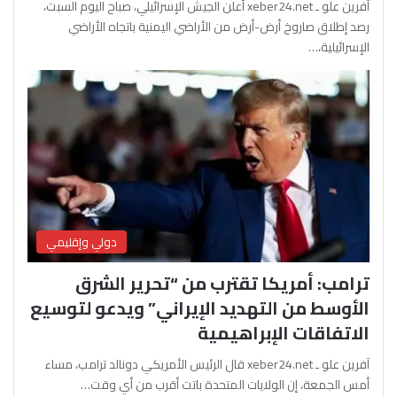
آفرين علو ـ xeber24.net أعلن الجيش الإسرائيلي، صباح اليوم السبت،
رصد إطلاق صاروخ أرض-أرض من الأراضي اليمنية باتجاه الأراضي
الإسرائيلية،…
دولي وإقليمي
ترامب: أمريكا تقترب من “تحرير الشرق
الأوسط من التهديد الإيراني” ويدعو لتوسيع
الاتفاقات الإبراهيمية
آفرين علو ـ xeber24.net قال الرئيس الأمريكي دونالد ترامب، مساء
أمس الجمعة، إن الولايات المتحدة باتت أقرب من أي وقت…