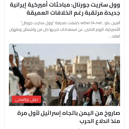
وول ستريت جورنال: مباحثات أميركية إيرانية
جديدة مرتقبة رغم الخلافات العميقة
آفرين علو ـ xeber24.net كشفت صحيفة “وول ستريت جورنال”
الأميركية، اليوم الاثنين، عن استعدادات تجريها كل من واشنطن وطهران
لعقد…
دولي وإقليمي
صاروخ من اليمن باتجاه إسرائيل لأول مرة
منذ اندلاع الحرب