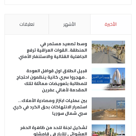
الأخيرة
الأشهر
تعليقات
وسط تصعيد مستمر في
المنطقة..القوات العراقية ترفع
الجاهلية القتالية والاستنفار الأمني
قبيل انطلاق اول قوافل العودة
..مهجروا سري كانية ينظمون احتجاج
للمطالبة بتعويضات مماثلة لتلك
المقدمة لأهالي عفرين
بين عمليات ابتزاز ومصادرة الأملاك…
استمرار الانتهاكات بحق الكرد في كري
سبي شمال سوريا
تشكيل لجنة للحد من ظاهرة الحفر
العشوائي للآبار في قامشلو