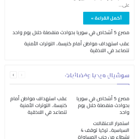
على…
أكمل القراءة »
مصرع 5 أشخاص في سوريا بحوادث منفصلة خلال يوم واحد
عقب استهداف مواطن أمام كنيسة.. التوترات الأمنية
تتصاعد في اللاذقية
بمناسبة اليوم الدولي..
السابقة
التالية
سوشيال ميديا وفضائيات
“الصحة العالمية” تؤكد
الصفحة
الصفحة
ضرورة اتباع نهج متكامل
لمواجهة إدمان المخدرات
مصرع 5 أشخاص في سوريا
عقب استهداف مواطن أمام
بحوادث منفصلة خلال يوم
كنيسة.. التوترات الأمنية
واحد
تتصاعد في اللاذقية
استمرار الاعتقالات
السياسية.. تركيا توقف 4
نشطاء من حزب المساواة