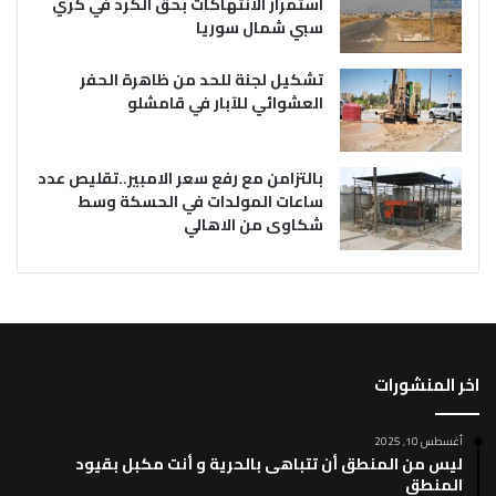
استمرار الانتهاكات بحق الكرد في كري
سبي شمال سوريا
تشكيل لجنة للحد من ظاهرة الحفر
العشوائي للآبار في قامشلو
بالتزامن مع رفع سعر الامبير..تقليص عدد
ساعات المولدات في الحسكة وسط
شكاوى من الاهالي
اخر المنشورات
أغسطس 10, 2025
ليس من المنطق أن تتباهى بالحرية و أنت مكبل بقيود
المنطق