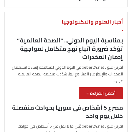
أخبار العلوم والتكنولوجيا
بمناسبة اليوم الدولي.. “الصحة العالمية”
تؤكد ضرورة اتباع نهج متكامل لمواجهة
إدمان المخدرات
آفرين علو ـ xeber24.net في اليوم الدولي لمكافحة إساءة استعمال
المخدرات والإتجار غير المشروع بها، شدّدت منظمة الصحة العالمية
على…
أكمل القراءة »
مصرع 5 أشخاص في سوريا بحوادث منفصلة
خلال يوم واحد
آفرين علو ـ xeber24.net قُتل ما لا يقل عن 5 أشخاص في حوادث