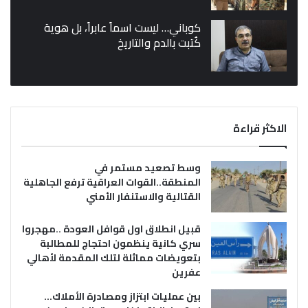
كوباني… ليست اسماً عابراً، بل هوية
كُتبت بالدم والتاريخ
الاكثر قراءة
وسط تصعيد مستمر في
المنطقة..القوات العراقية ترفع الجاهلية
القتالية والاستنفار الأمني
قبيل انطلاق اول قوافل العودة ..مهجروا
سري كانية ينظمون احتجاج للمطالبة
بتعويضات مماثلة لتلك المقدمة لأهالي
عفرين
بين عمليات ابتزاز ومصادرة الأملاك…