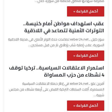
متفرقة شهدتها مناطق مختلفة من سوريا، خلال…
أكمل القراءة »
عقب استهداف مواطن أمام كنيسة..
التوترات الأمنية تتصاعد في اللاذقية
سوز خليل ـ xeber24.net تصاعدت حدة التوتر الأمني في مدينة اللاذقية
السورية، عقب إصابة شاب بإطلاق نار من قبل مسلحين…
أكمل القراءة »
استمرار الاعتقالات السياسية.. تركيا توقف
4 نشطاء من حزب المساواة
آفرين علو ـ xeber24.net في إطار حملة الاعتقالات السياسية
المستمرة، ألقت السلطات التركية القبض على أربعة نشطاء من مجلس
شبيبة…
أكمل القراءة »