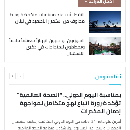
أكمل القراءة »
النفط يثبت عند مستويات منخفضة وسط
مخاوف من استمرار التصعيد في لبنان
السوريون يواجهون انهياراً معيشياً قاسياً
ويخططون لاحتجاجات في ذكرى
الاستقلال
السابقة
التالية
ثقافة وفن
الصفحة
الصفحة
بمناسبة اليوم الدولي.. “الصحة العالمية”
تؤكد ضرورة اتباع نهج متكامل لمواجهة
إدمان المخدرات
آفرين علو ـ xeber24.net في اليوم الدولي لمكافحة إساءة استعمال
المخدرات والإتجار غير المشروع بها، شدّدت منظمة الصحة العالمية