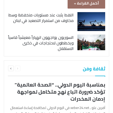
أكمل القراءة »
النفط يثبت عند مستويات منخفضة وسط
مخاوف من استمرار التصعيد في لبنان
السوريون يواجهون انهياراً معيشياً قاسياً
ويخططون لاحتجاجات في ذكرى
الاستقلال
السابقة
التالية
ثقافة وفن
الصفحة
الصفحة
بمناسبة اليوم الدولي.. “الصحة العالمية”
تؤكد ضرورة اتباع نهج متكامل لمواجهة
إدمان المخدرات
آفرين علو ـ xeber24.net في اليوم الدولي لمكافحة إساءة استعمال