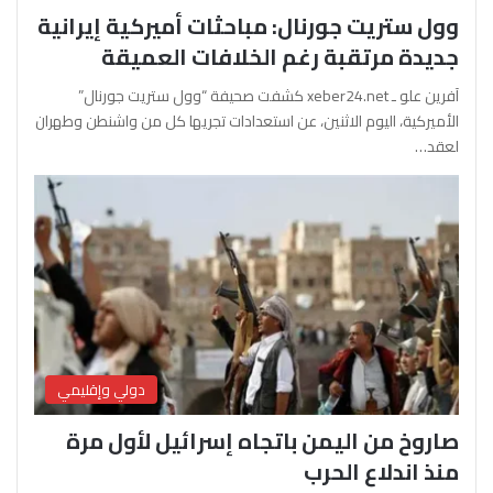
وول ستريت جورنال: مباحثات أميركية إيرانية
جديدة مرتقبة رغم الخلافات العميقة
آفرين علو ـ xeber24.net كشفت صحيفة “وول ستريت جورنال”
الأميركية، اليوم الاثنين، عن استعدادات تجريها كل من واشنطن وطهران
لعقد…
دولي وإقليمي
صاروخ من اليمن باتجاه إسرائيل لأول مرة
منذ اندلاع الحرب