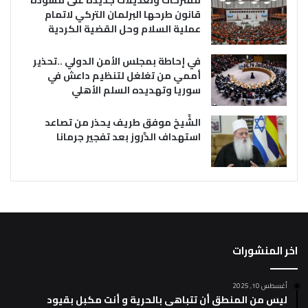
مقترحات وتعديلات جديدة على مسودة
قانون طرحها البرلمان التركي لاتمام
عملية السلام وحل القضية الكردية
في إحاطة بمجلس الأمن الدولي ..تحذير
أممي من تغلغل لتنظيم داعش في
سوريا وتهديده السلم الأهلي
الشَّيخ موفق طريف يحذر من تصاعد
استهداف الدَّروز بعد تفجير جرمانا
اخر المنشورات
أغسطس 10, 2025
ليس من المنطق أن تتباهى بالحرية و أنت مكبل بقيود