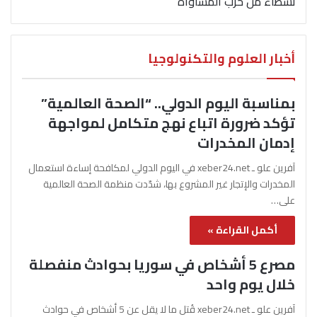
نشطاء من حزب المساواة
أخبار العلوم والتكنولوجيا
بمناسبة اليوم الدولي.. “الصحة العالمية”
تؤكد ضرورة اتباع نهج متكامل لمواجهة
إدمان المخدرات
آفرين علو ـ xeber24.net في اليوم الدولي لمكافحة إساءة استعمال
المخدرات والإتجار غير المشروع بها، شدّدت منظمة الصحة العالمية
على…
أكمل القراءة »
مصرع 5 أشخاص في سوريا بحوادث منفصلة
خلال يوم واحد
آفرين علو ـ xeber24.net قُتل ما لا يقل عن 5 أشخاص في حوادث