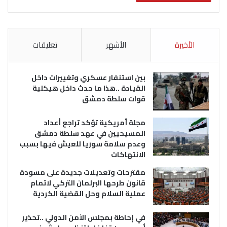
الأخيرة
الأشهر
تعليقات
بين استنفار عسكري وتغييرات داخل
القيادة ..هذا ما حدث داخل هيكلية
قوات سلطة دمشق
مجلة أمريكية تؤكد تراجع أعداد
المسيحيين في عهد سلطة دمشق
وعدم سلامة سوريا للعيش فيها بسبب
الانتهاكات
مقترحات وتعديلات جديدة على مسودة
قانون طرحها البرلمان التركي لاتمام
عملية السلام وحل القضية الكردية
في إحاطة بمجلس الأمن الدولي ..تحذير