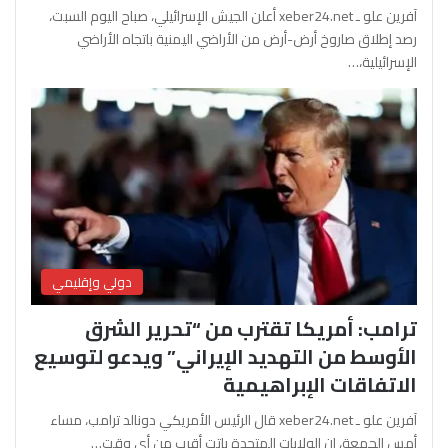
آفرين علو ـ xeber24.net أعلن الجيش الإسرائيلي، صباح اليوم السبت،
رصد إطلاق صاروخ أرض-أرض من الأراضي اليمنية باتجاه الأراضي
الإسرائيلية،…
دولي وإقليمي
ترامب: أمريكا تقترب من “تحرير الشرق
الأوسط من التهديد الإيراني” ويدعو لتوسيع
الاتفاقات الإبراهيمية
آفرين علو ـ xeber24.net قال الرئيس الأمريكي دونالد ترامب، مساء
أمس الجمعة، إن الولايات المتحدة باتت أقرب من أي وقت…