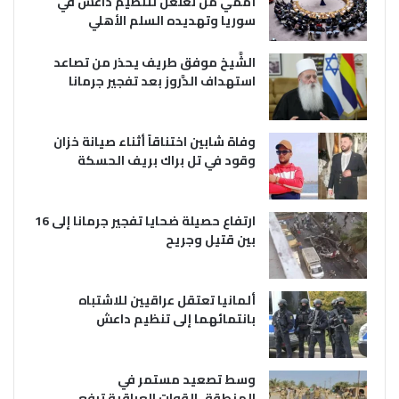
أممي من تغلغل لتنظيم داعش في
سوريا وتهديده السلم الأهلي
الشَّيخ موفق طريف يحذر من تصاعد
استهداف الدَّروز بعد تفجير جرمانا
وفاة شابين اختناقاً أثناء صيانة خزان
وقود في تل براك بريف الحسكة
ارتفاع حصيلة ضحايا تفجير جرمانا إلى 16
بين قتيل وجريح
ألمانيا تعتقل عراقيين للاشتباه
بانتمائهما إلى تنظيم داعش
وسط تصعيد مستمر في
المنطقة..القوات العراقية ترفع