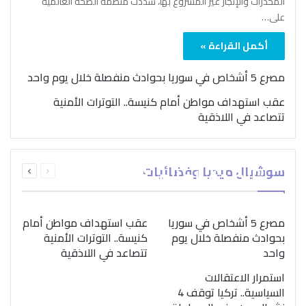
المخدرات والإتجار غير المشروع بها، شدّدت منظمة الصحة العالمية
على…
أكمل القراءة »
مصرع 5 أشخاص في سوريا بحوادث منفصلة خلال يوم واحد
عقب استهداف مواطن أمام كنيسة.. التوترات الأمنية
تتصاعد في اللاذقية
بمناسبة اليوم الدولي..
السابقة
التالية
سوشيال ميديا وفضائيات
“الصحة العالمية” تؤكد
الصفحة
الصفحة
ضرورة اتباع نهج متكامل
لمواجهة إدمان المخدرات
مصرع 5 أشخاص في سوريا
عقب استهداف مواطن أمام
بحوادث منفصلة خلال يوم
كنيسة.. التوترات الأمنية
واحد
تتصاعد في اللاذقية
استمرار الاعتقالات
السياسية.. تركيا توقف 4