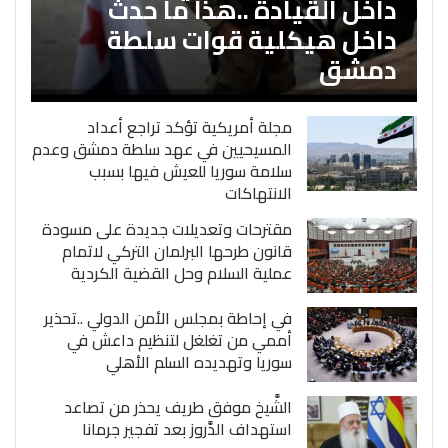
داخل القيادة ..هذا ما حدث
داخل هيكلية قوات سلطة
دمشق
مجلة أمريكية تؤكد تراجع أعداد
المسيحيين في عهد سلطة دمشق وعدم
سلامة سوريا للعيش فيها بسبب
الانتهاكات
مقترحات وتعديلات جديدة على مسودة
قانون طرحها البرلمان التركي لاتمام
عملية السلام وحل القضية الكردية
في إحاطة بمجلس الأمن الدولي ..تحذير
أممي من تغلغل لتنظيم داعش في
سوريا وتهديده السلم الأهلي
الشَّيخ موفق طريف يحذر من تصاعد
استهداف الدَّروز بعد تفجير جرمانا