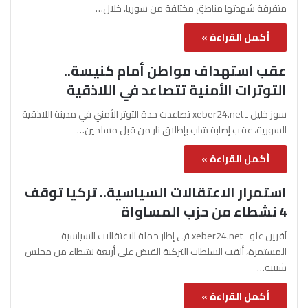
متفرقة شهدتها مناطق مختلفة من سوريا، خلال…
أكمل القراءة »
عقب استهداف مواطن أمام كنيسة..
التوترات الأمنية تتصاعد في اللاذقية
سوز خليل ـ xeber24.net تصاعدت حدة التوتر الأمني في مدينة اللاذقية
السورية، عقب إصابة شاب بإطلاق نار من قبل مسلحين…
أكمل القراءة »
استمرار الاعتقالات السياسية.. تركيا توقف
4 نشطاء من حزب المساواة
آفرين علو ـ xeber24.net في إطار حملة الاعتقالات السياسية
المستمرة، ألقت السلطات التركية القبض على أربعة نشطاء من مجلس
شبيبة…
أكمل القراءة »