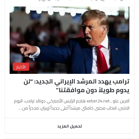
الأخبار
ترامب يهدد المرشد الإيراني الجديد: “لن
يدوم طويلاً دون موافقتنا”
آفرين علو ـ xeber24.net هاجم الرئيس الأميركي دونالد ترامب، اليوم
الاثنين، انتخاب مجتبى خامنئي مرشداً أعلى جديداً لإيران، محذراً من…
تحميل المزيد