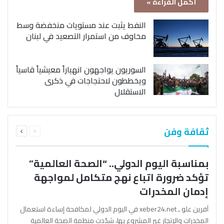
أكمل القراءة »
النفط يثبت عند مستويات منخفضة وسط
مخاوف من استمرار التصعيد في لبنان
السوريون يواجهون انهياراً معيشياً قاسياً
ويخططون لاحتجاجات في ذكرى
الاستقلال
السابقة
التالية
ثقافة وفن
الصفحة
الصفحة
بمناسبة اليوم الدولي.. “الصحة العالمية”
تؤكد ضرورة اتباع نهج متكامل لمواجهة
إدمان المخدرات
آفرين علو ـ xeber24.net في اليوم الدولي لمكافحة إساءة استعمال
المخدرات والإتجار غير المشروع بها، شدّدت منظمة الصحة العالمية