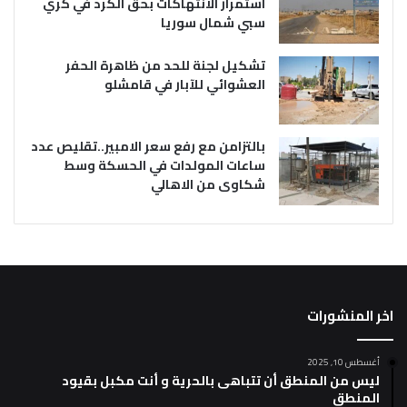
استمرار الانتهاكات بحق الكرد في كري
سبي شمال سوريا
تشكيل لجنة للحد من ظاهرة الحفر
العشوائي للآبار في قامشلو
بالتزامن مع رفع سعر الامبير..تقليص عدد
ساعات المولدات في الحسكة وسط
شكاوى من الاهالي
اخر المنشورات
أغسطس 10, 2025
ليس من المنطق أن تتباهى بالحرية و أنت مكبل بقيود
المنطق