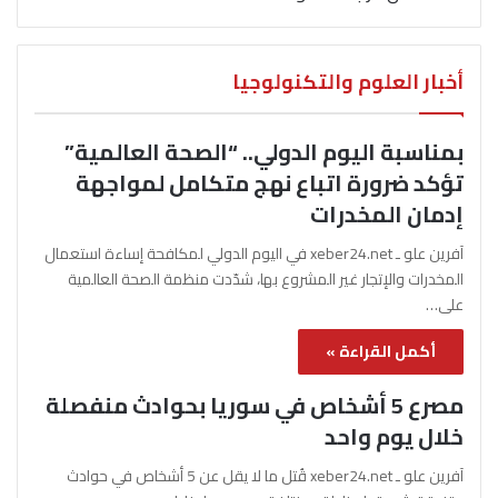
أخبار العلوم والتكنولوجيا
بمناسبة اليوم الدولي.. “الصحة العالمية”
تؤكد ضرورة اتباع نهج متكامل لمواجهة
إدمان المخدرات
آفرين علو ـ xeber24.net في اليوم الدولي لمكافحة إساءة استعمال
المخدرات والإتجار غير المشروع بها، شدّدت منظمة الصحة العالمية
على…
أكمل القراءة »
مصرع 5 أشخاص في سوريا بحوادث منفصلة
خلال يوم واحد
آفرين علو ـ xeber24.net قُتل ما لا يقل عن 5 أشخاص في حوادث