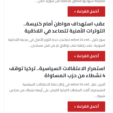
متفرقة شهدتها مناطق مختلفة من سوريا، خلال…
أكمل القراءة »
عقب استهداف مواطن أمام كنيسة..
التوترات الأمنية تتصاعد في اللاذقية
سوز خليل ـ xeber24.net تصاعدت حدة التوتر الأمني في مدينة اللاذقية
السورية، عقب إصابة شاب بإطلاق نار من قبل مسلحين…
أكمل القراءة »
استمرار الاعتقالات السياسية.. تركيا توقف
4 نشطاء من حزب المساواة
آفرين علو ـ xeber24.net في إطار حملة الاعتقالات السياسية
المستمرة، ألقت السلطات التركية القبض على أربعة نشطاء من مجلس
شبيبة…
أكمل القراءة »