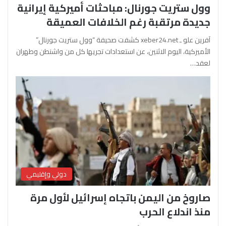
وول ستريت جورنال: مباحثات أميركية إيرانية
جديدة مرتقبة رغم الخلافات العميقة
آفرين علو ـ xeber24.net كشفت صحيفة “وول ستريت جورنال”
الأميركية، اليوم الاثنين، عن استعدادات تجريها كل من واشنطن وطهران
لعقد…
دولي وإقليمي
صاروخ من اليمن باتجاه إسرائيل لأول مرة
منذ اندلاع الحرب