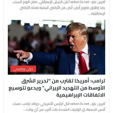
آفرين علو ـ xeber24.net أعلن الجيش الإسرائيلي، صباح اليوم السبت،
رصد إطلاق صاروخ أرض-أرض من الأراضي اليمنية باتجاه الأراضي
الإسرائيلية،…
دولي وإقليمي
ترامب: أمريكا تقترب من “تحرير الشرق
الأوسط من التهديد الإيراني” ويدعو لتوسيع
الاتفاقات الإبراهيمية
آفرين علو ـ xeber24.net قال الرئيس الأمريكي دونالد ترامب، مساء
أمس الجمعة، إن الولايات المتحدة باتت أقرب من أي وقت…