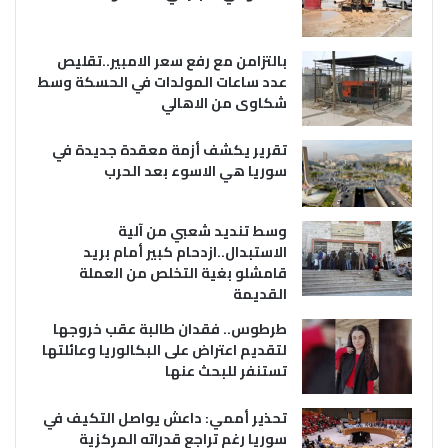
بالتزامن مع رفع سعر الامبير..تقليص
عدد ساعات المولدات في الحسكة وسط
شكاوى من الاهالي
تقرير يكشف أزمة معقدة جديدة في
سوريا هي الاسوء بعد الحرب
وسط تنديد شعبي من آلية
الاستبدال..ازدحام كبير أمام بريد
قامشلو بغية التخلص من العملة
القديمة
طرطوس.. فقدان طالبة عقب خروجها
لتقديم اعتراض على البكالوريا وعائلتها
تستنفر للبحث عنها
تحذير أممي: داعش يواصل التكيف في
سوريا رغم تراجع قدراته المركزية