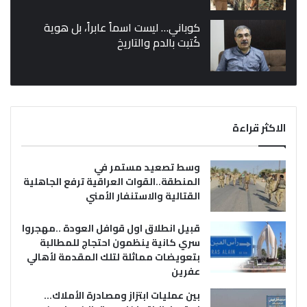
كوباني… ليست اسماً عابراً، بل هوية
كُتبت بالدم والتاريخ
الاكثر قراءة
وسط تصعيد مستمر في
المنطقة..القوات العراقية ترفع الجاهلية
القتالية والاستنفار الأمني
قبيل انطلاق اول قوافل العودة ..مهجروا
سري كانية ينظمون احتجاج للمطالبة
بتعويضات مماثلة لتلك المقدمة لأهالي
عفرين
بين عمليات ابتزاز ومصادرة الأملاك…