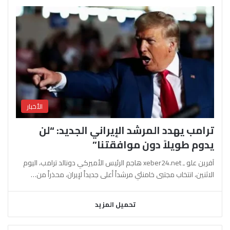
الأخبار
ترامب يهدد المرشد الإيراني الجديد: “لن
يدوم طويلاً دون موافقتنا”
آفرين علو ـ xeber24.net هاجم الرئيس الأميركي دونالد ترامب، اليوم
الاثنين، انتخاب مجتبى خامنئي مرشداً أعلى جديداً لإيران، محذراً من…
تحميل المزيد