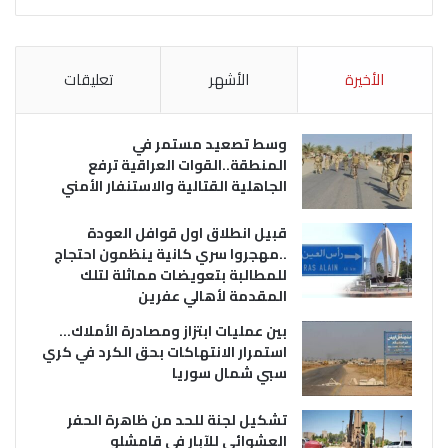
الأخيرة
الأشهر
تعليقات
وسط تصعيد مستمر في
المنطقة..القوات العراقية ترفع
الجاهلية القتالية والاستنفار الأمني
قبيل انطلاق اول قوافل العودة
..مهجروا سري كانية ينظمون احتجاج
للمطالبة بتعويضات مماثلة لتلك
المقدمة لأهالي عفرين
بين عمليات ابتزاز ومصادرة الأملاك…
استمرار الانتهاكات بحق الكرد في كري
سبي شمال سوريا
تشكيل لجنة للحد من ظاهرة الحفر
العشوائي للآبار في قامشلو