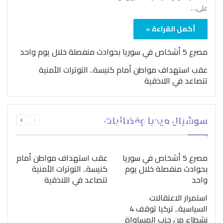
على…
أكمل القراءة »
مصرع 5 أشخاص في سوريا بحوادث منفصلة خلال يوم واحد
عقب استهداف مواطن أمام كنيسة.. التوترات الأمنية
تتصاعد في اللاذقية
بمناسبة اليوم الدولي..
السابقة
التالية
سوشيال ميديا وفضائيات
“الصحة العالمية” تؤكد
الصفحة
الصفحة
ضرورة اتباع نهج متكامل
لمواجهة إدمان المخدرات
مصرع 5 أشخاص في سوريا
عقب استهداف مواطن أمام
بحوادث منفصلة خلال يوم
كنيسة.. التوترات الأمنية
واحد
تتصاعد في اللاذقية
استمرار الاعتقالات
السياسية.. تركيا توقف 4
نشطاء من حزب المساواة