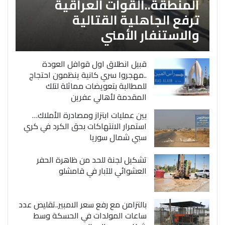
المنطقة..القوات العراقية
ترفع الجاهلية القتالية
والاستنفار الأمني
قبيل انطلاق اول قوافل العودة
..مهجروا سري كانية ينظمون احتجاج
للمطالبة بتعويضات مماثلة لتلك
المقدمة لأهالي عفرين
بين عمليات ابتزاز ومصادرة الأملاك…
استمرار الانتهاكات بحق الكرد في كري
سبي شمال سوريا
تشكيل لجنة للحد من ظاهرة الحفر
العشوائي للآبار في قامشلو
بالتزامن مع رفع سعر الامبير..تقليص عدد
ساعات المولدات في الحسكة وسط