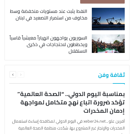
النفط يثبت عند مستويات منخفضة وسط
مخاوف من استمرار التصعيد في لبنان
السوريون يواجهون انهياراً معيشياً قاسياً
ويخططون لاحتجاجات في ذكرى
الاستقلال
السابقة
التالية
ثقافة وفن
الصفحة
الصفحة
بمناسبة اليوم الدولي.. “الصحة العالمية”
تؤكد ضرورة اتباع نهج متكامل لمواجهة
إدمان المخدرات
آفرين علو ـ xeber24.net في اليوم الدولي لمكافحة إساءة استعمال
المخدرات والإتجار غير المشروع بها، شدّدت منظمة الصحة العالمية