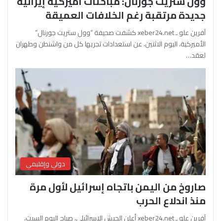
وول ستريت جورنال: مباحثات أميركية إيرانية
جديدة مرتقبة رغم الخلافات العميقة
آفرين علو ـ xeber24.net كشفت صحيفة “وول ستريت جورنال”
الأميركية، اليوم الاثنين، عن استعدادات تجريها كل من واشنطن وطهران
لعقد…
دولي وإقليمي
صاروخ من اليمن باتجاه إسرائيل لأول مرة
منذ اندلاع الحرب
آفرين علو ـ xeber24.net أعلن الجيش الإسرائيلي، صباح اليوم السبت،