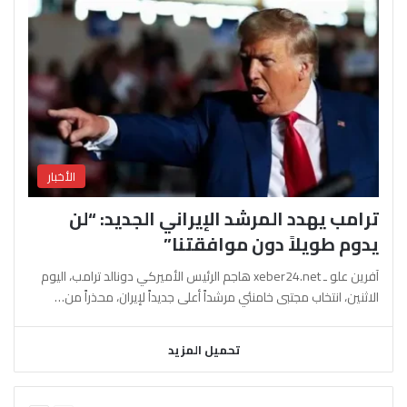
الأخبار
ترامب يهدد المرشد الإيراني الجديد: “لن
يدوم طويلاً دون موافقتنا”
آفرين علو ـ xeber24.net هاجم الرئيس الأميركي دونالد ترامب، اليوم
الاثنين، انتخاب مجتبى خامنئي مرشداً أعلى جديداً لإيران، محذراً من…
تحميل المزيد
السابقة
التالية