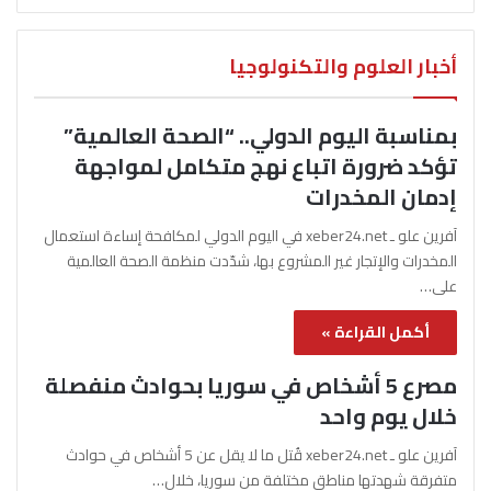
أخبار العلوم والتكنولوجيا
بمناسبة اليوم الدولي.. “الصحة العالمية”
تؤكد ضرورة اتباع نهج متكامل لمواجهة
إدمان المخدرات
آفرين علو ـ xeber24.net في اليوم الدولي لمكافحة إساءة استعمال
المخدرات والإتجار غير المشروع بها، شدّدت منظمة الصحة العالمية
على…
أكمل القراءة »
مصرع 5 أشخاص في سوريا بحوادث منفصلة
خلال يوم واحد
آفرين علو ـ xeber24.net قُتل ما لا يقل عن 5 أشخاص في حوادث
متفرقة شهدتها مناطق مختلفة من سوريا، خلال…