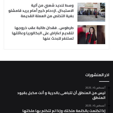
وسط تنديد شعبي من آلية
الاستبدال..ازدحام كبير أمام بريد قامشلو
بغية التخلص من العملة القديمة
طرطوس.. فقدان طالبة عقب خروجها
لتقديم اعتراض على البكالوريا وعائلتها
تستنفر للبحث عنها
اخر المنشورات
أغسطس 10, 2025
ليس من المنطق أن تتباهى بالحرية و أنت مكبل بقيود
المنطق
أغسطس 10, 2025
إذا تكلمت بالكلمة ملكتك وإذا لم تتكلم بها ملكتها