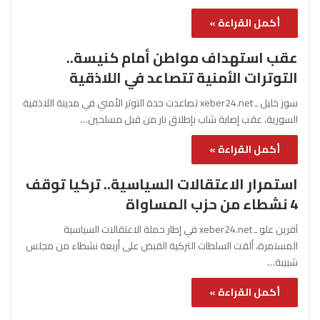
أكمل القراءة »
عقب استهداف مواطن أمام كنيسة..
التوترات الأمنية تتصاعد في اللاذقية
سوز خليل ـ xeber24.net تصاعدت حدة التوتر الأمني في مدينة اللاذقية
السورية، عقب إصابة شاب بإطلاق نار من قبل مسلحين…
أكمل القراءة »
استمرار الاعتقالات السياسية.. تركيا توقف
4 نشطاء من حزب المساواة
آفرين علو ـ xeber24.net في إطار حملة الاعتقالات السياسية
المستمرة، ألقت السلطات التركية القبض على أربعة نشطاء من مجلس
شبيبة…
أكمل القراءة »