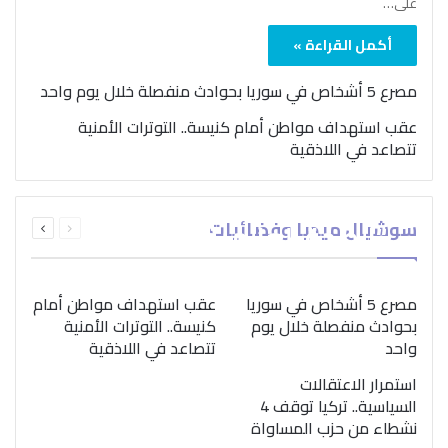
على…
أكمل القراءة »
مصرع 5 أشخاص في سوريا بحوادث منفصلة خلال يوم واحد
عقب استهداف مواطن أمام كنيسة.. التوترات الأمنية
تتصاعد في اللاذقية
بمناسبة اليوم الدولي..
السابقة
التالية
سوشيال ميديا وفضائيات
“الصحة العالمية” تؤكد
الصفحة
الصفحة
ضرورة اتباع نهج متكامل
لمواجهة إدمان المخدرات
مصرع 5 أشخاص في سوريا
عقب استهداف مواطن أمام
بحوادث منفصلة خلال يوم
كنيسة.. التوترات الأمنية
واحد
تتصاعد في اللاذقية
استمرار الاعتقالات
السياسية.. تركيا توقف 4
نشطاء من حزب المساواة