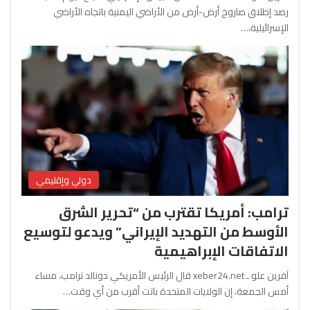
رصد إطلاق صاروخ أرض-أرض من الأراضي اليمنية باتجاه الأراضي
الإسرائيلية،…
دولي وإقليمي
ترامب: أمريكا تقترب من “تحرير الشرق
الأوسط من التهديد الإيراني” ويدعو لتوسيع
الاتفاقات الإبراهيمية
آفرين علو ـ xeber24.net قال الرئيس الأمريكي دونالد ترامب، مساء
أمس الجمعة، إن الولايات المتحدة باتت أقرب من أي وقت…