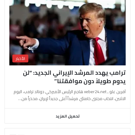
الأخبار
ترامب يهدد المرشد الإيراني الجديد: “لن
يدوم طويلاً دون موافقتنا”
آفرين علو ـ xeber24.net هاجم الرئيس الأميركي دونالد ترامب، اليوم
الاثنين، انتخاب مجتبى خامنئي مرشداً أعلى جديداً لإيران، محذراً من…
تحميل المزيد
السابقة
التالية