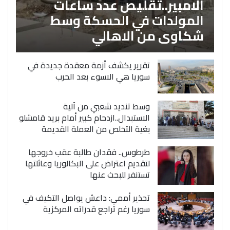
الامبير..تقليص عدد ساعات
المولدات في الحسكة وسط
شكاوى من الاهالي
تقرير يكشف أزمة معقدة جديدة في
سوريا هي الاسوء بعد الحرب
وسط تنديد شعبي من آلية
الاستبدال..ازدحام كبير أمام بريد قامشلو
بغية التخلص من العملة القديمة
طرطوس.. فقدان طالبة عقب خروجها
لتقديم اعتراض على البكالوريا وعائلتها
تستنفر للبحث عنها
تحذير أممي: داعش يواصل التكيف في
سوريا رغم تراجع قدراته المركزية