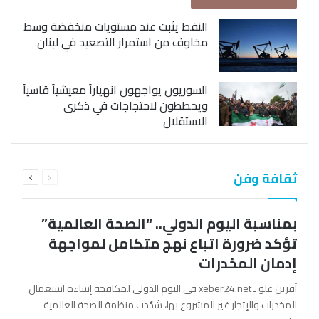
النفط يثبت عند مستويات منخفضة وسط
مخاوف من استمرار التصعيد في لبنان
السوريون يواجهون انهياراً معيشياً قاسياً
ويخططون لاحتجاجات في ذكرى
الاستقلال
السابقة
التالية
ثقافة وفن
الصفحة
الصفحة
بمناسبة اليوم الدولي.. “الصحة العالمية”
تؤكد ضرورة اتباع نهج متكامل لمواجهة
إدمان المخدرات
آفرين علو ـ xeber24.net في اليوم الدولي لمكافحة إساءة استعمال
المخدرات والإتجار غير المشروع بها، شدّدت منظمة الصحة العالمية