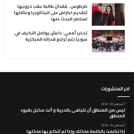
طرطوس.. فقدان طالبة عقب خروجها
لتقديم اعتراض على البكالوريا وعائلتها
تستنفر للبحث عنها
تحذير أممي: داعش يواصل التكيف في
سوريا رغم تراجع قدراته المركزية
اخر المنشورات
أغسطس 10, 2025
ليس من المنطق أن تتباهى بالحرية و أنت مكبل بقيود
المنطق
أغسطس 10, 2025
إذا تكلمت بالكلمة ملكتك وإذا لم تتكلم بها ملكتها