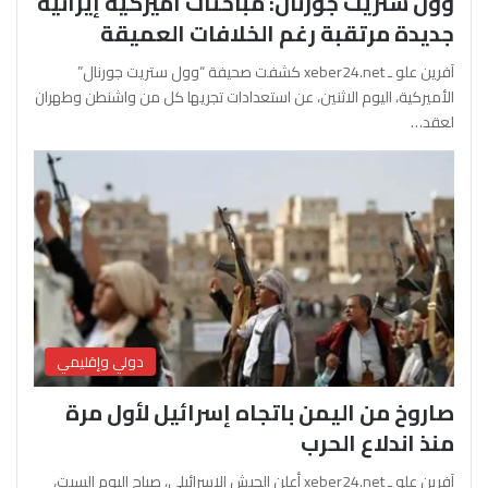
وول ستريت جورنال: مباحثات أميركية إيرانية
جديدة مرتقبة رغم الخلافات العميقة
آفرين علو ـ xeber24.net كشفت صحيفة “وول ستريت جورنال”
الأميركية، اليوم الاثنين، عن استعدادات تجريها كل من واشنطن وطهران
لعقد…
دولي وإقليمي
صاروخ من اليمن باتجاه إسرائيل لأول مرة
منذ اندلاع الحرب
آفرين علو ـ xeber24.net أعلن الجيش الإسرائيلي، صباح اليوم السبت،