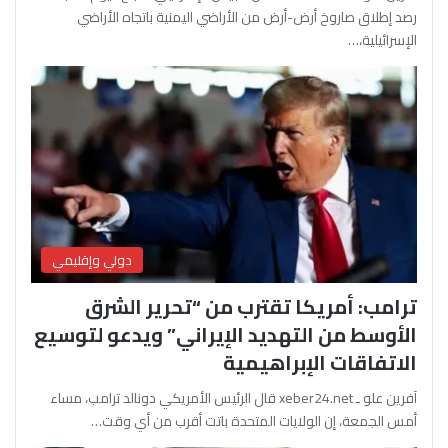
رصد إطلاق صاروخ أرض-أرض من الأراضي اليمنية باتجاه الأراضي
الإسرائيلية،…
دولي وإقليمي
ترامب: أمريكا تقترب من “تحرير الشرق
الأوسط من التهديد الإيراني” ويدعو لتوسيع
الاتفاقات الإبراهيمية
آفرين علو ـ xeber24.net قال الرئيس الأمريكي دونالد ترامب، مساء
أمس الجمعة، إن الولايات المتحدة باتت أقرب من أي وقت…