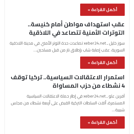
أكمل القراءة »
عقب استهداف مواطن أمام كنيسة..
التوترات الأمنية تتصاعد في اللاذقية
سوز خليل ـ xeber24.net تصاعدت حدة التوتر الأمني في مدينة اللاذقية
السورية، عقب إصابة شاب بإطلاق نار من قبل مسلحين…
أكمل القراءة »
استمرار الاعتقالات السياسية.. تركيا توقف
4 نشطاء من حزب المساواة
آفرين علو ـ xeber24.net في إطار حملة الاعتقالات السياسية
المستمرة، ألقت السلطات التركية القبض على أربعة نشطاء من مجلس
شبيبة…
أكمل القراءة »