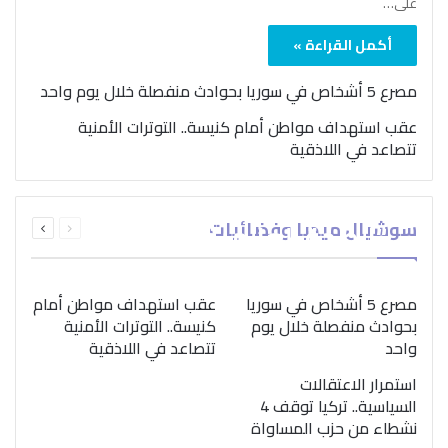
على…
أكمل القراءة »
مصرع 5 أشخاص في سوريا بحوادث منفصلة خلال يوم واحد
عقب استهداف مواطن أمام كنيسة.. التوترات الأمنية
تتصاعد في اللاذقية
بمناسبة اليوم الدولي..
السابقة
التالية
سوشيال ميديا وفضائيات
“الصحة العالمية” تؤكد
الصفحة
الصفحة
ضرورة اتباع نهج متكامل
لمواجهة إدمان المخدرات
مصرع 5 أشخاص في سوريا
عقب استهداف مواطن أمام
بحوادث منفصلة خلال يوم
كنيسة.. التوترات الأمنية
واحد
تتصاعد في اللاذقية
استمرار الاعتقالات
السياسية.. تركيا توقف 4
نشطاء من حزب المساواة