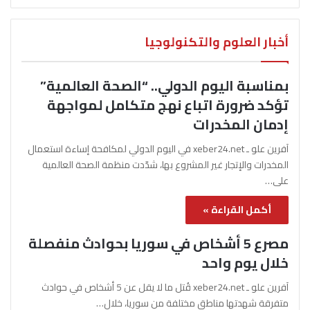
أخبار العلوم والتكنولوجيا
بمناسبة اليوم الدولي.. “الصحة العالمية”
تؤكد ضرورة اتباع نهج متكامل لمواجهة
إدمان المخدرات
آفرين علو ـ xeber24.net في اليوم الدولي لمكافحة إساءة استعمال
المخدرات والإتجار غير المشروع بها، شدّدت منظمة الصحة العالمية
على…
أكمل القراءة »
مصرع 5 أشخاص في سوريا بحوادث منفصلة
خلال يوم واحد
آفرين علو ـ xeber24.net قُتل ما لا يقل عن 5 أشخاص في حوادث
متفرقة شهدتها مناطق مختلفة من سوريا، خلال…