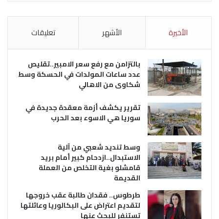
الأخيرة
الأشهر
تعليقات
بالتزامن مع رفع سعر الامبير..تقليص
عدد ساعات المولدات في الحسكة وسط
شكاوى من الاهالي
تقرير يكشف أزمة معقدة جديدة في
سوريا هي الاسوء بعد الحرب
وسط تنديد شعبي من آلية
الاستبدال..ازدحام كبير أمام بريد
قامشلو بغية التخلص من العملة
القديمة
طرطوس.. فقدان طالبة عقب خروجها
لتقديم اعتراض على البكالوريا وعائلتها
تستنفر للبحث عنها