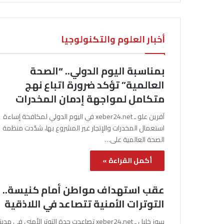
أخبار العلوم والتكنولوجيا
بمناسبة اليوم الدولي.. “الصحة
العالمية” تؤكد ضرورة اتباع نهج
متكامل لمواجهة إدمان المخدرات
آفرين علو ـ xeber24.net في اليوم الدولي لمكافحة إساءة
استعمال المخدرات والإتجار غير المشروع بها، شدّدت منظمة
الصحة العالمية على…
أكمل القراءة »
عقب استهداف مواطن أمام كنيسة..
التوترات الأمنية تتصاعد في اللاذقية
سوز خليل ـ xeber24.net تصاعدت حدة التوتر الأمني في مدي