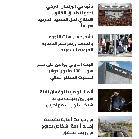
نائبة في البرلمان التركي
تدعو لتطبيق القانون
الإطاري لحل القضية الكردية
سريعاً
تشديد سياسات اللجوء
بالنمسا يرفع منح الحماية
الفرعية للسوريين
البنك الدولي يوافق على منح
سوريا 100 مليون دولار
لتحديث القطاع المالي
ألمانيا وصربيا توقفان ثلاثة
سوريين بتهمة قيادة
شبكات تهريب مهاجرين
في حوادث أمنية متعددة..
إصابة أربعة أشخاص بجروح
في ريف دمشق