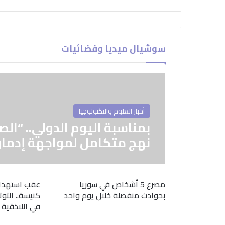
سوشيال ميديا وفضائيات
أخبار العلوم والتكنولوجيا
بمناسبة اليوم الدولي.. “الص
نهج متكامل لمواجهة إدمان
مصرع 5 أشخاص في سوريا
عقب استهدا
بحوادث منفصلة خلال يوم واحد
كنيسة.. التوت
في اللاذقية