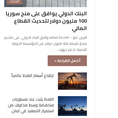
اقتصاد
البنك الدولي يوافق على منح سوريا
100 مليون دولار لتحديث القطاع
المالي
آفرين علو – xeber24.net وافق البنك الدولي، على تقديم
منحةٍ بقيمة مئة مليون دولار، من المؤسسة الدولية
للتنمية، لدعم جهود…
أكمل القراءة »
ارتفاع أسعار النفط عالمياً
النفط يثبت عند مستويات
منخفضة وسط مخاوف من
استمرار التصعيد في لبنان