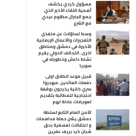
مسؤول كردي يكشف
أهمية اللقاء الأخير الذي
جمع الجنرال مظلوم عبدي
مع الشرع
وسط تساؤلات عن منفذي
التفجيرات والأعمال الإرهابية
الأخيرة في دمشق ومناطق
اخرى..التحالف الدولي يقيم
نشاط داعش وخطورته في
سوريا
قبيل موعد انطلاق اولى
دفعات العائدين..مهجروا
سري كانية يخرجون بوقفة
احتجاجية للمطالبة بتقديم
تعويضات عادلة لهم
الأمن العام التابع لسلطة
دمشق يشن حملة مداهمات
و اعتقالات تعسفية بحق
شبان كرد بريف عفرين