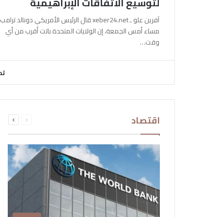
لتوسيع الاتفاقات الإبراهيمية
آفرين علو ـ xeber24.net قال الرئيس الأمريكي دونالد ترامب،
مساء أمس الجمعة، إن الولايات المتحدة باتت أقرب من أي
وقت…
تح
السابقة
التالية
اقتصاد
الصفحة
الصفحة