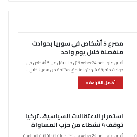
مصرع 5 أشخاص في سوريا بحوادث
منفصلة خلال يوم واحد
آفرين علو ـ xeber24.net قُتل ما لا يقل عن 5 أشخاص في
حوادث متفرقة شهدتها مناطق مختلفة من سوريا، خلال…
أكمل القراءة »
استمرار الاعتقالات السياسية.. تركيا
توقف 4 نشطاء من حزب المساواة
نة
آفرين علو ـ xeber24.net في إطار حملة الاعتقالات السياسية