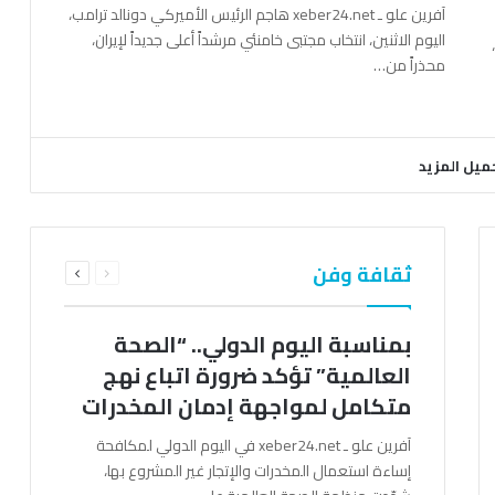
آفرين علو ـ xeber24.net هاجم الرئيس الأميركي دونالد ترامب،
اليوم الاثنين، انتخاب مجتبى خامنئي مرشداً أعلى جديداً لإيران،
محذراً من…
ميل المزيد
السابقة
التالية
ثقافة وفن
الصفحة
الصفحة
بمناسبة اليوم الدولي.. “الصحة
العالمية” تؤكد ضرورة اتباع نهج
متكامل لمواجهة إدمان المخدرات
آفرين علو ـ xeber24.net في اليوم الدولي لمكافحة
إساءة استعمال المخدرات والإتجار غير المشروع بها،