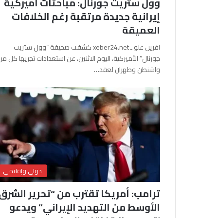
وول ستريت جورنال: مباحثات أميركية
إيرانية جديدة مرتقبة رغم الخلافات
العميقة
آفرين علو ـ xeber24.net كشفت صحيفة “وول ستريت
جورنال” الأميركية، اليوم الاثنين، عن استعدادات تجريها كل من
واشنطن وطهران لعقد…
دولي وإقليمي
ترامب: أمريكا تقترب من “تحرير الشرق
الأوسط من التهديد الإيراني” ويدعو