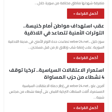
متفرقة شهدتها مناطق مختلفة من سوريا، خلال…
أكمل القراءة »
عقب استهداف مواطن أمام كنيسة..
التوترات الأمنية تتصاعد في اللاذقية
سوز خليل ـ xeber24.net تصاعدت حدة التوتر الأمني في مدينة اللاذقية
السورية، عقب إصابة شاب بإطلاق نار من قبل مسلحين…
أكمل القراءة »
استمرار الاعتقالات السياسية.. تركيا توقف
4 نشطاء من حزب المساواة
آفرين علو ـ xeber24.net في إطار حملة الاعتقالات السياسية
المستمرة، ألقت السلطات التركية القبض على أربعة نشطاء من مجلس
شبيبة…
أكمل القراءة »