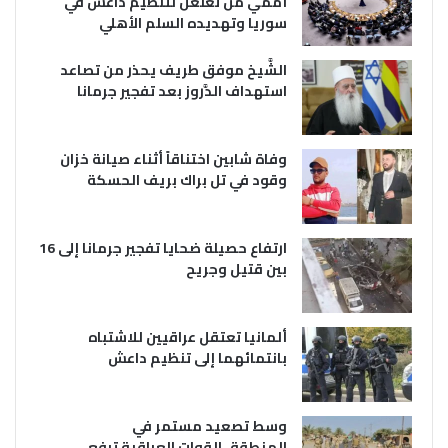
أممي من تغلغل لتنظيم داعش في
سوريا وتهديده السلم الأهلي
الشَّيخ موفق طريف يحذر من تصاعد
استهداف الدَّروز بعد تفجير جرمانا
وفاة شابين اختناقاً أثناء صيانة خزان
وقود في تل براك بريف الحسكة
ارتفاع حصيلة ضحايا تفجير جرمانا إلى 16
بين قتيل وجريح
ألمانيا تعتقل عراقيين للاشتباه
بانتمائهما إلى تنظيم داعش
وسط تصعيد مستمر في
المنطقة..القوات العراقية ترفع