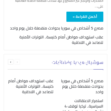
المخدرات والإتجار غير المشروع بها، شدّدت منظمة الصحة العالمية
على…
أكمل القراءة »
مصرع 5 أشخاص في سوريا بحوادث منفصلة خلال يوم واحد
عقب استهداف مواطن أمام كنيسة.. التوترات الأمنية
تتصاعد في اللاذقية
بمناسبة اليوم الدولي..
السابقة
التالية
سوشيال ميديا وفضائيات
“الصحة العالمية” تؤكد
الصفحة
الصفحة
ضرورة اتباع نهج متكامل
لمواجهة إدمان المخدرات
مصرع 5 أشخاص في سوريا
عقب استهداف مواطن أمام
بحوادث منفصلة خلال يوم
كنيسة.. التوترات الأمنية
واحد
تتصاعد في اللاذقية
استمرار الاعتقالات
السياسية.. تركيا توقف 4