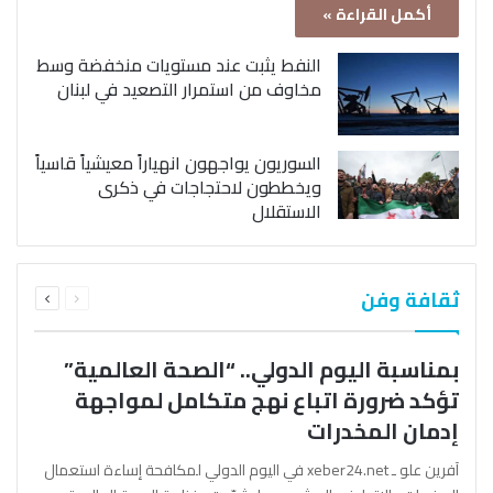
أكمل القراءة »
النفط يثبت عند مستويات منخفضة وسط
مخاوف من استمرار التصعيد في لبنان
السوريون يواجهون انهياراً معيشياً قاسياً
ويخططون لاحتجاجات في ذكرى
الاستقلال
السابقة
التالية
ثقافة وفن
الصفحة
الصفحة
بمناسبة اليوم الدولي.. “الصحة العالمية”
تؤكد ضرورة اتباع نهج متكامل لمواجهة
إدمان المخدرات
آفرين علو ـ xeber24.net في اليوم الدولي لمكافحة إساءة استعمال