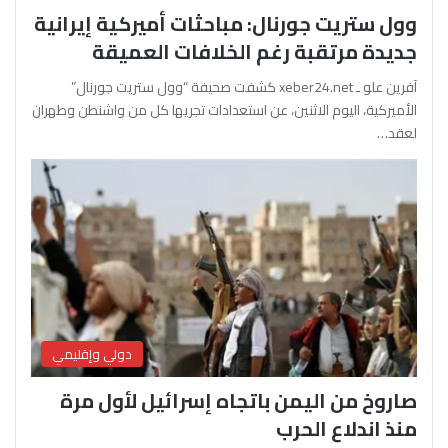
وول ستريت جورنال: مباحثات أميركية إيرانية
جديدة مرتقبة رغم الخلافات العميقة
آفرين علو ـ xeber24.net كشفت صحيفة “وول ستريت جورنال”
الأميركية، اليوم الاثنين، عن استعدادات تجريها كل من واشنطن وطهران
لعقد…
دولي وإقليمي
صاروخ من اليمن باتجاه إسرائيل لأول مرة
منذ اندلاع الحرب