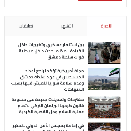
الأخيرة
الأشهر
تعليقات
بين استنفار عسكري وتغييرات داخل
القيادة ..هذا ما حدث داخل هيكلية
قوات سلطة دمشق
مجلة أمريكية تؤكد تراجع أعداد
المسيحيين في عهد سلطة دمشق
وعدم سلامة سوريا للعيش فيها بسبب
الانتهاكات
مقترحات وتعديلات جديدة على مسودة
قانون طرحها البرلمان التركي لاتمام
عملية السلام وحل القضية الكردية
في إحاطة بمجلس الأمن الدولي ..تحذير