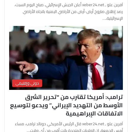
آفرين علو ـ xeber24.net أعلن الجيش الإسرائيلي، صباح اليوم السبت،
رصد إطلاق صاروخ أرض-أرض من الأراضي اليمنية باتجاه الأراضي
الإسرائيلية،…
دولي وإقليمي
ترامب: أمريكا تقترب من “تحرير الشرق
الأوسط من التهديد الإيراني” ويدعو لتوسيع
الاتفاقات الإبراهيمية
آفرين علو ـ xeber24.net قال الرئيس الأمريكي دونالد ترامب، مساء
أمس الجمعة، إن الولايات المتحدة باتت أقرب من أي وقت…