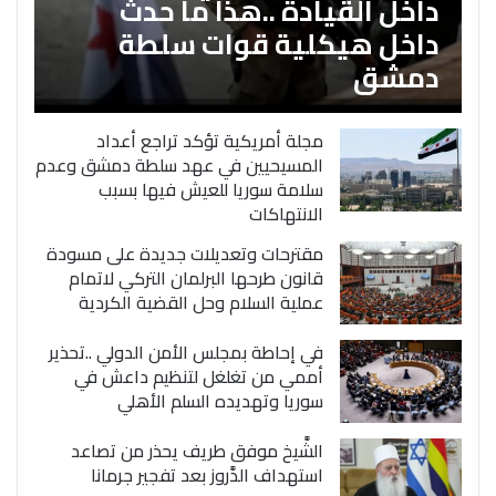
داخل القيادة ..هذا ما حدث
داخل هيكلية قوات سلطة
دمشق
مجلة أمريكية تؤكد تراجع أعداد
المسيحيين في عهد سلطة دمشق وعدم
سلامة سوريا للعيش فيها بسبب
الانتهاكات
مقترحات وتعديلات جديدة على مسودة
قانون طرحها البرلمان التركي لاتمام
عملية السلام وحل القضية الكردية
في إحاطة بمجلس الأمن الدولي ..تحذير
أممي من تغلغل لتنظيم داعش في
سوريا وتهديده السلم الأهلي
الشَّيخ موفق طريف يحذر من تصاعد
استهداف الدَّروز بعد تفجير جرمانا