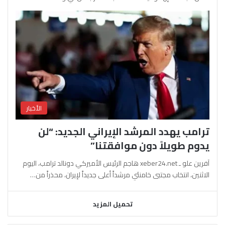
الأخبار
ترامب يهدد المرشد الإيراني الجديد: “لن
يدوم طويلاً دون موافقتنا”
آفرين علو ـ xeber24.net هاجم الرئيس الأميركي دونالد ترامب، اليوم
الاثنين، انتخاب مجتبى خامنئي مرشداً أعلى جديداً لإيران، محذراً من…
تحميل المزيد