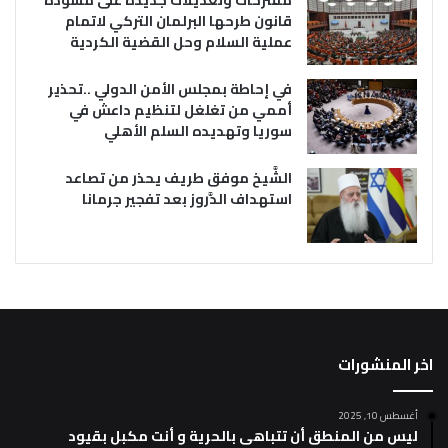
مقترحات وتعديلات جديدة على مسودة
قانون طرحها البرلمان التركي لاتمام
عملية السلام وحل القضية الكردية
في إحاطة بمجلس الأمن الدولي ..تحذير
أممي من تغلغل لتنظيم داعش في
سوريا وتهديده السلم الأهلي
الشَّيخ موفق طريف يحذر من تصاعد
استهداف الدَّروز بعد تفجير جرمانا
اخر المنشورات
أغسطس 10, 2025
ليس من المنطق أن تتباهى بالحرية و أنت مكبل بقيود