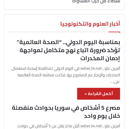
نشطاء من حزب المساواة
أخبار العلوم والتكنولوجيا
بمناسبة اليوم الدولي.. “الصحة العالمية”
تؤكد ضرورة اتباع نهج متكامل لمواجهة
إدمان المخدرات
آفرين علو ـ xeber24.net في اليوم الدولي لمكافحة إساءة استعمال
المخدرات والإتجار غير المشروع بها، شدّدت منظمة الصحة العالمية
على…
أكمل القراءة »
مصرع 5 أشخاص في سوريا بحوادث منفصلة
خلال يوم واحد
آفرين علو ـ xeber24.net قُتل ما لا يقل عن 5 أشخاص في حوادث