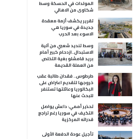
المولدات في الحسكة وسط
شكاوى من الاهالي
تقرير يكشف أزمة معقدة
جديدة في سوريا هي
الاسوء بعد الحرب
وسط تنديد شعبي من آلية
الاستبدال..ازدحام كبير أمام
بريد قامشلو بغية التخلص
من العملة القديمة
طرطوس.. فقدان طالبة عقب
خروجها لتقديم اعتراض على
البكالوريا وعائلتها تستنفر
للبحث عنها
تحذير أممي: داعش يواصل
التكيف في سوريا رغم تراجع
قدراته المركزية
تأجيل عودة الدفعة الأولى