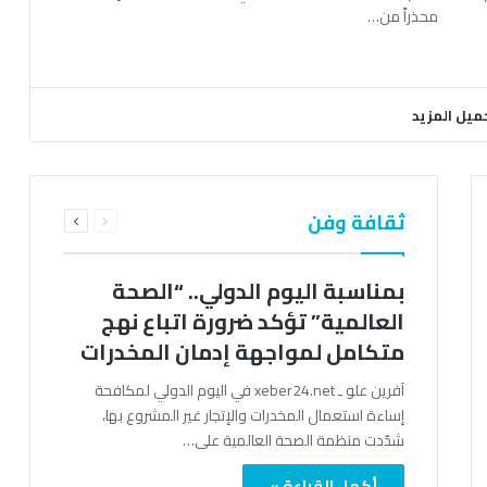
محذراً من…
ميل المزيد
السابقة
التالية
ثقافة وفن
الصفحة
الصفحة
بمناسبة اليوم الدولي.. “الصحة
العالمية” تؤكد ضرورة اتباع نهج
متكامل لمواجهة إدمان المخدرات
آفرين علو ـ xeber24.net في اليوم الدولي لمكافحة
إساءة استعمال المخدرات والإتجار غير المشروع بها،
شدّدت منظمة الصحة العالمية على…
أكمل القراءة »