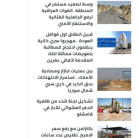
وسط تصعيد مستمر في
المنطقة..القوات العراقية
ترفع الجاهلية القتالية
والاستنفار الأمني
قبيل انطلاق اول قوافل
العودة ..مهجروا سري كانية
ينظمون احتجاج للمطالبة
بتعويضات مماثلة لتلك
المقدمة لأهالي عفرين
بين عمليات ابتزاز ومصادرة
الأملاك…استمرار الانتهاكات
بحق الكرد في كري سبي
شمال سوريا
تشكيل لجنة للحد من ظاهرة
الحفر العشوائي للآبار في
قامشلو
بالتزامن مع رفع سعر
الامبير..تقليص عدد ساعات