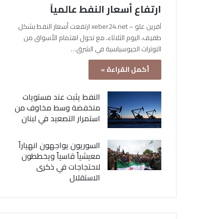
ارتفاع أسعار النفط عالمياً
آفرين علو – xeber24.net ارتفعت أسعار النفط بشكل
طفيف، اليوم الثلاثاء، مع تحول اهتمام الأسواق من
التوترات الجيوسياسية في الشرق…
أكمل القراءة »
النفط يثبت عند مستويات
منخفضة وسط مخاوف من
استمرار التصعيد في لبنان
السوريون يواجهون انهياراً
معيشياً قاسياً ويخططون
لاحتجاجات في ذكرى
الاستقلال