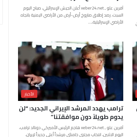
آفرين علو ـ xeber24.net أعلن الجيش الإسرائيلي، صباح اليوم
السبت، رصد إطلاق صاروخ أرض-أرض من الأراضي اليمنية باتجاه
الأراضي الإسرائيلية،…
الأخبار
ترامب يهدد المرشد الإيراني الجديد: “لن
يدوم طويلاً دون موافقتنا”
آفرين علو ـ xeber24.net هاجم الرئيس الأميركي دونالد ترامب،
اليوم الاثنين، انتخاب مجتبى خامنئي مرشداً أعلى جديداً لإيران،