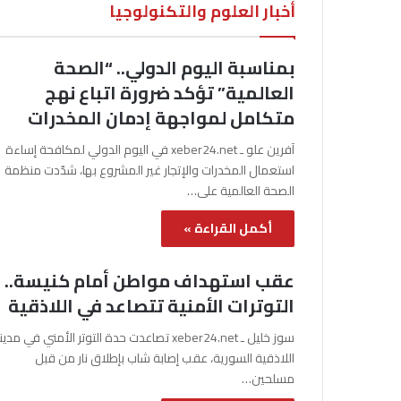
أخبار العلوم والتكنولوجيا
بمناسبة اليوم الدولي.. “الصحة
العالمية” تؤكد ضرورة اتباع نهج
متكامل لمواجهة إدمان المخدرات
آفرين علو ـ xeber24.net في اليوم الدولي لمكافحة إساءة
استعمال المخدرات والإتجار غير المشروع بها، شدّدت منظمة
الصحة العالمية على…
أكمل القراءة »
عقب استهداف مواطن أمام كنيسة..
التوترات الأمنية تتصاعد في اللاذقية
سوز خليل ـ xeber24.net تصاعدت حدة التوتر الأمني في مدي
اللاذقية السورية، عقب إصابة شاب بإطلاق نار من قبل
مسلحين…