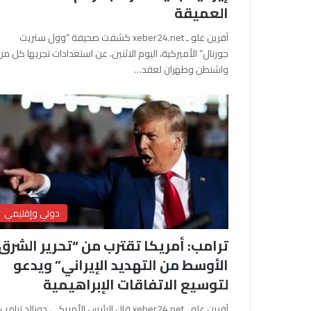
العميقة
آفرين علو ـ xeber24.net كشفت صحيفة “وول ستريت
جورنال” الأميركية، اليوم الاثنين، عن استعدادات تجريها كل من
واشنطن وطهران لعقد…
دولي وإقليمي
ترامب: أمريكا تقترب من “تحرير الشرق
الأوسط من التهديد الإيراني” ويدعو
لتوسيع الاتفاقات الإبراهيمية
آفرين علو ـ xeber24.net قال الرئيس الأمريكي دونالد ترامب،