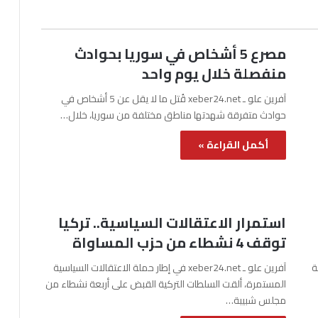
مصرع 5 أشخاص في سوريا بحوادث
منفصلة خلال يوم واحد
آفرين علو ـ xeber24.net قُتل ما لا يقل عن 5 أشخاص في
حوادث متفرقة شهدتها مناطق مختلفة من سوريا، خلال…
أكمل القراءة »
استمرار الاعتقالات السياسية.. تركيا
توقف 4 نشطاء من حزب المساواة
نة
آفرين علو ـ xeber24.net في إطار حملة الاعتقالات السياسية
المستمرة، ألقت السلطات التركية القبض على أربعة نشطاء من
مجلس شبيبة…