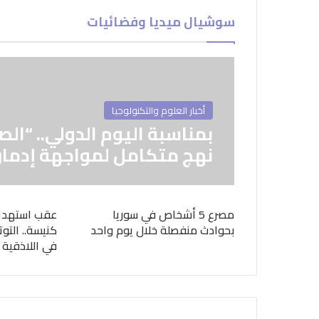
سوشيال ميديا وفضائيات
أخبار العلوم والتكنولوجيا
بمناسبة اليوم الدولي.. “الص
نهج متكامل لمواجهة إدمان
مصرع 5 أشخاص في سوريا
عقب استهدا
بحوادث منفصلة خلال يوم واحد
كنيسة.. التوت
في اللاذقية