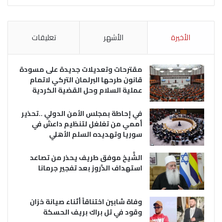
الأخيرة
الأشهر
تعليقات
مقترحات وتعديلات جديدة على مسودة
قانون طرحها البرلمان التركي لاتمام
عملية السلام وحل القضية الكردية
في إحاطة بمجلس الأمن الدولي ..تحذير
أممي من تغلغل لتنظيم داعش في
سوريا وتهديده السلم الأهلي
الشَّيخ موفق طريف يحذر من تصاعد
استهداف الدَّروز بعد تفجير جرمانا
وفاة شابين اختناقاً أثناء صيانة خزان
وقود في تل براك بريف الحسكة