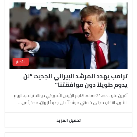
الأخبار
ترامب يهدد المرشد الإيراني الجديد: “لن
يدوم طويلاً دون موافقتنا”
آفرين علو ـ xeber24.net هاجم الرئيس الأميركي دونالد ترامب، اليوم
الاثنين، انتخاب مجتبى خامنئي مرشداً أعلى جديداً لإيران، محذراً من…
تحميل المزيد
السابقة
التالية