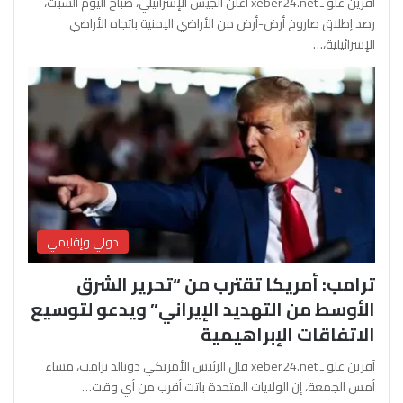
آفرين علو ـ xeber24.net أعلن الجيش الإسرائيلي، صباح اليوم السبت،
رصد إطلاق صاروخ أرض-أرض من الأراضي اليمنية باتجاه الأراضي
الإسرائيلية،…
دولي وإقليمي
ترامب: أمريكا تقترب من “تحرير الشرق
الأوسط من التهديد الإيراني” ويدعو لتوسيع
الاتفاقات الإبراهيمية
آفرين علو ـ xeber24.net قال الرئيس الأمريكي دونالد ترامب، مساء
أمس الجمعة، إن الولايات المتحدة باتت أقرب من أي وقت…