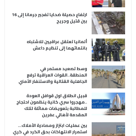
ارتفاع حصيلة ضحايا تفجير جرمانا إلى 16
بين قتيل وجريح
ألمانيا تعتقل عراقيين للاشتباه
بانتمائهما إلى تنظيم داعش
وسط تصعيد مستمر في
المنطقة..القوات العراقية ترفع
الجاهلية القتالية والاستنفار الأمني
قبيل انطلاق اول قوافل العودة
..مهجروا سري كانية ينظمون احتجاج
للمطالبة بتعويضات مماثلة لتلك
المقدمة لأهالي عفرين
بين عمليات ابتزاز ومصادرة الأملاك…
استمرار الانتهاكات بحق الكرد في كري