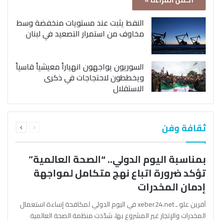
أكمل القراءة »
النفط يثبت عند مستويات منخفضة وسط
مخاوف من استمرار التصعيد في لبنان
السوريون يواجهون انهياراً معيشياً قاسياً
ويخططون لاحتجاجات في ذكرى
الاستقلال
السابقة
التالية
ثقافة وفن
الصفحة
الصفحة
بمناسبة اليوم الدولي.. “الصحة العالمية”
تؤكد ضرورة اتباع نهج متكامل لمواجهة
إدمان المخدرات
آفرين علو ـ xeber24.net في اليوم الدولي لمكافحة إساءة استعمال
المخدرات والإتجار غير المشروع بها، شدّدت منظمة الصحة العالمية