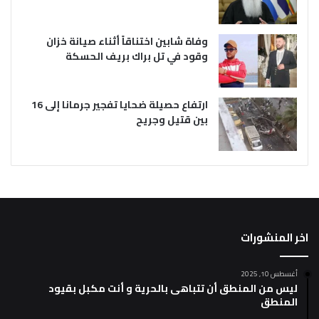
وفاة شابين اختناقاً أثناء صيانة خزان
وقود في تل براك بريف الحسكة
ارتفاع حصيلة ضحايا تفجير جرمانا إلى 16
بين قتيل وجريح
اخر المنشورات
أغسطس 10, 2025
ليس من المنطق أن تتباهى بالحرية و أنت مكبل بقيود
المنطق