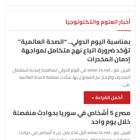
أخبار العلوم والتكنولوجيا
بمناسبة اليوم الدولي.. “الصحة العالمية”
تؤكد ضرورة اتباع نهج متكامل لمواجهة
إدمان المخدرات
آفرين علو ـ xeber24.net في اليوم الدولي لمكافحة إساءة استعمال
المخدرات والإتجار غير المشروع بها، شدّدت منظمة الصحة العالمية
على…
أكمل القراءة »
مصرع 5 أشخاص في سوريا بحوادث منفصلة
خلال يوم واحد
آفرين علو ـ xeber24.net قُتل ما لا يقل عن 5 أشخاص في حوادث
متفرقة شهدتها مناطق مختلفة من سوريا، خلال…