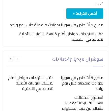
على…
أكمل القراءة »
مصرع 5 أشخاص في سوريا بحوادث منفصلة خلال يوم واحد
عقب استهداف مواطن أمام كنيسة.. التوترات الأمنية
تتصاعد في اللاذقية
بمناسبة اليوم الدولي..
السابقة
التالية
سوشيال ميديا وفضائيات
“الصحة العالمية” تؤكد
الصفحة
الصفحة
ضرورة اتباع نهج متكامل
لمواجهة إدمان المخدرات
مصرع 5 أشخاص في سوريا
عقب استهداف مواطن أمام
بحوادث منفصلة خلال يوم
كنيسة.. التوترات الأمنية
واحد
تتصاعد في اللاذقية
استمرار الاعتقالات
السياسية.. تركيا توقف 4
نشطاء من حزب المساواة