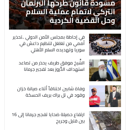
مسودة قانون طرحها البرلمان
التركي لاتمام عملية السلام
وحل القضية الكردية
في إحاطة بمجلس الأمن الدولي ..تحذير
أممي من تغلغل لتنظيم داعش في
سوريا وتهديده السلم الأهلي
الشَّيخ موفق طريف يحذر من تصاعد
استهداف الدَّروز بعد تفجير جرمانا
وفاة شابين اختناقاً أثناء صيانة خزان
وقود في تل براك بريف الحسكة
ارتفاع حصيلة ضحايا تفجير جرمانا إلى 16
بين قتيل وجريح