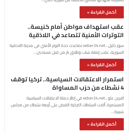
أكمل القراءة »
عقب استهداف مواطن أمام كنيسة..
التوترات الأمنية تتصاعد في اللاذقية
سوز خليل ـ xeber24.net تصاعدت حدة التوتر الأمني في مدينة اللاذقية
السورية، عقب إصابة شاب بإطلاق نار من قبل مسلحين…
أكمل القراءة »
استمرار الاعتقالات السياسية.. تركيا توقف
4 نشطاء من حزب المساواة
آفرين علو ـ xeber24.net في إطار حملة الاعتقالات السياسية
المستمرة، ألقت السلطات التركية القبض على أربعة نشطاء من مجلس
شبيبة…
أكمل القراءة »