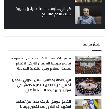
كوباني… ليست اسماً عابراً، بل هوية
كُتبت بالدم والتاريخ
الاكثر قراءة
مقترحات وتعديلات جديدة على مسودة
قانون طرحها البرلمان التركي لاتمام
عملية السلام وحل القضية الكردية
في إحاطة بمجلس الأمن الدولي ..تحذير
أممي من تغلغل لتنظيم داعش في
سوريا وتهديده السلم الأهلي
الشَّيخ موفق طريف يحذر من تصاعد
استهداف الدَّروز بعد تفجير جرمانا