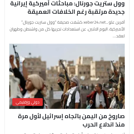
وول ستريت جورنال: مباحثات أميركية إيرانية
جديدة مرتقبة رغم الخلافات العميقة
آفرين علو ـ xeber24.net كشفت صحيفة “وول ستريت جورنال”
الأميركية، اليوم الاثنين، عن استعدادات تجريها كل من واشنطن وطهران
لعقد…
دولي وإقليمي
صاروخ من اليمن باتجاه إسرائيل لأول مرة
منذ اندلاع الحرب