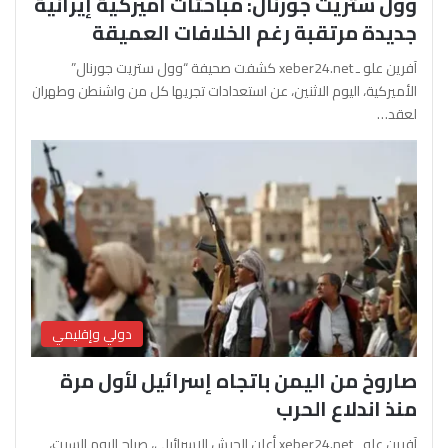
وول ستريت جورنال: مباحثات أميركية إيرانية
جديدة مرتقبة رغم الخلافات العميقة
آفرين علو ـ xeber24.net كشفت صحيفة “وول ستريت جورنال”
الأميركية، اليوم الاثنين، عن استعدادات تجريها كل من واشنطن وطهران
لعقد…
دولي وإقليمي
صاروخ من اليمن باتجاه إسرائيل لأول مرة
منذ اندلاع الحرب
آفرين علو ـ xeber24.net أعلن الجيش الإسرائيلي، صباح اليوم السبت،