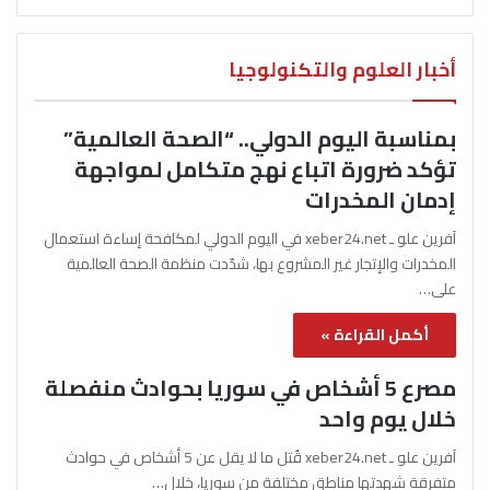
أخبار العلوم والتكنولوجيا
بمناسبة اليوم الدولي.. “الصحة العالمية”
تؤكد ضرورة اتباع نهج متكامل لمواجهة
إدمان المخدرات
آفرين علو ـ xeber24.net في اليوم الدولي لمكافحة إساءة استعمال
المخدرات والإتجار غير المشروع بها، شدّدت منظمة الصحة العالمية
على…
أكمل القراءة »
مصرع 5 أشخاص في سوريا بحوادث منفصلة
خلال يوم واحد
آفرين علو ـ xeber24.net قُتل ما لا يقل عن 5 أشخاص في حوادث
متفرقة شهدتها مناطق مختلفة من سوريا، خلال…