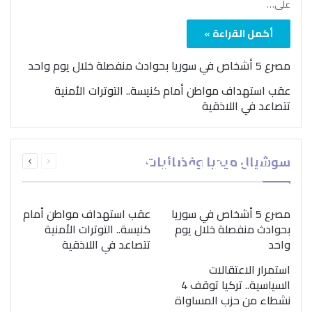
على…
أكمل القراءة »
مصرع 5 أشخاص في سوريا بحوادث منفصلة خلال يوم واحد
عقب استهداف مواطن أمام كنيسة.. التوترات الأمنية
تتصاعد في اللاذقية
بمناسبة اليوم الدولي..
السابقة
التالية
سوشيال ميديا وفضائيات
“الصحة العالمية” تؤكد
الصفحة
الصفحة
ضرورة اتباع نهج متكامل
لمواجهة إدمان المخدرات
مصرع 5 أشخاص في سوريا
عقب استهداف مواطن أمام
بحوادث منفصلة خلال يوم
كنيسة.. التوترات الأمنية
واحد
تتصاعد في اللاذقية
استمرار الاعتقالات
السياسية.. تركيا توقف 4
نشطاء من حزب المساواة