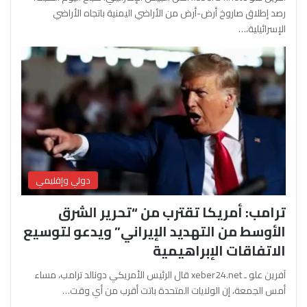
رصد إطلاق صاروخ أرض-أرض من الأراضي اليمنية باتجاه الأراضي
الإسرائيلية،…
دولي وإقليمي
ترامب: أمريكا تقترب من “تحرير الشرق
الأوسط من التهديد الإيراني” ويدعو لتوسيع
الاتفاقات الإبراهيمية
آفرين علو ـ xeber24.net قال الرئيس الأمريكي دونالد ترامب، مساء
أمس الجمعة، إن الولايات المتحدة باتت أقرب من أي وقت…