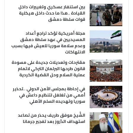
بين استنفار عسكري وتغييرات داخل
القيادة ..هذا ما حدث داخل هيكلية
قوات سلطة دمشق
مجلة أمريكية تؤكد تراجع أعداد
المسيحيين في عهد سلطة دمشق
وعدم سلامة سوريا للعيش فيها بسبب
الانتهاكات
مقترحات وتعديلات جديدة على مسودة
قانون طرحها البرلمان التركي لاتمام
عملية السلام وحل القضية الكردية
في إحاطة بمجلس الأمن الدولي ..تحذير
أممي من تغلغل لتنظيم داعش في
سوريا وتهديده السلم الأهلي
الشَّيخ موفق طريف يحذر من تصاعد
استهداف الدَّروز بعد تفجير جرمانا