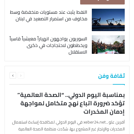
النفط يثبت عند مستويات منخفضة وسط
مخاوف من استمرار التصعيد في لبنان
السوريون يواجهون انهياراً معيشياً قاسياً
ويخططون لاحتجاجات في ذكرى
الاستقلال
السابقة
التالية
ثقافة وفن
الصفحة
الصفحة
بمناسبة اليوم الدولي.. “الصحة العالمية”
تؤكد ضرورة اتباع نهج متكامل لمواجهة
إدمان المخدرات
آفرين علو ـ xeber24.net في اليوم الدولي لمكافحة إساءة استعمال
المخدرات والإتجار غير المشروع بها، شدّدت منظمة الصحة العالمية