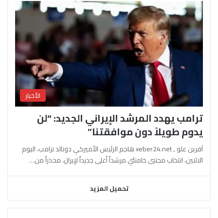
الأخبار
ترامب يهدد المرشد الإيراني الجديد: “لن
يدوم طويلاً دون موافقتنا”
آفرين علو ـ xeber24.net هاجم الرئيس الأميركي دونالد ترامب، اليوم
الاثنين، انتخاب مجتبى خامنئي مرشداً أعلى جديداً لإيران، محذراً من…
تحميل المزيد
السابقة
التالية