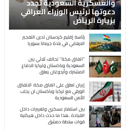
والعسكرية السعودية تجدد
دعوتها لرئيس الوزراء العراقي
بزيارة الرياض
رئاسة إقليم كردستان تدين التفجير
الارهابي في بلدة جرمانا بسوريا
“اتفاق مكة” تحالف ثلاثي بين
السعودية وباكستان وتركيا للدفاع
المشترك وأردوغان يعلق
إيران تعلق على اتفاق مكة: الاتفاق
الورقي مع تركيا وباكستان لن يجلب
الأمن للسعودية
بين استنفار عسكري وتغييرات داخل
القيادة ..هذا ما حدث داخل هيكلية
قوات سلطة دمشق