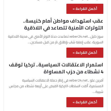
أكمل القراءة »
عقب استهداف مواطن أمام كنيسة..
التوترات الأمنية تتصاعد في اللاذقية
سوز خليل ـ xeber24.net تصاعدت حدة التوتر الأمني في مدينة اللاذقية
السورية، عقب إصابة شاب بإطلاق نار من قبل مسلحين…
أكمل القراءة »
استمرار الاعتقالات السياسية.. تركيا توقف
4 نشطاء من حزب المساواة
آفرين علو ـ xeber24.net في إطار حملة الاعتقالات السياسية
المستمرة، ألقت السلطات التركية القبض على أربعة نشطاء من مجلس
شبيبة…
أكمل القراءة »