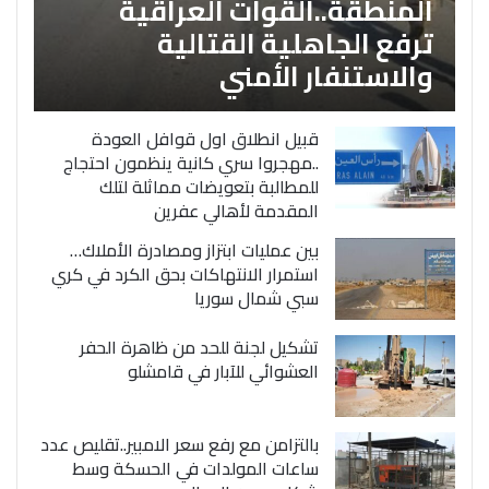
المنطقة..القوات العراقية
ترفع الجاهلية القتالية
والاستنفار الأمني
قبيل انطلاق اول قوافل العودة
..مهجروا سري كانية ينظمون احتجاج
للمطالبة بتعويضات مماثلة لتلك
المقدمة لأهالي عفرين
بين عمليات ابتزاز ومصادرة الأملاك…
استمرار الانتهاكات بحق الكرد في كري
سبي شمال سوريا
تشكيل لجنة للحد من ظاهرة الحفر
العشوائي للآبار في قامشلو
بالتزامن مع رفع سعر الامبير..تقليص عدد
ساعات المولدات في الحسكة وسط