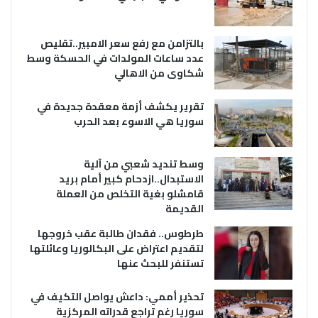
بالتزامن مع رفع سعر الامبير..تقليص
عدد ساعات المولدات في الحسكة وسط
شكاوى من الاهالي
تقرير يكشف أزمة معقدة جديدة في
سوريا هي الاسوء بعد الحرب
وسط تنديد شعبي من آلية
الاستبدال..ازدحام كبير أمام بريد
قامشلو بغية التخلص من العملة
القديمة
طرطوس.. فقدان طالبة عقب خروجها
لتقديم اعتراض على البكالوريا وعائلتها
تستنفر للبحث عنها
تحذير أممي: داعش يواصل التكيف في
سوريا رغم تراجع قدراته المركزية