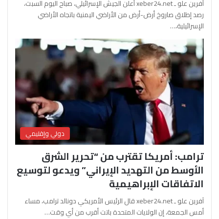
آفرين علو ـ xeber24.net أعلن الجيش الإسرائيلي، صباح اليوم السبت،
رصد إطلاق صاروخ أرض-أرض من الأراضي اليمنية باتجاه الأراضي
الإسرائيلية،…
دولي وإقليمي
ترامب: أمريكا تقترب من “تحرير الشرق
الأوسط من التهديد الإيراني” ويدعو لتوسيع
الاتفاقات الإبراهيمية
آفرين علو ـ xeber24.net قال الرئيس الأمريكي دونالد ترامب، مساء
أمس الجمعة، إن الولايات المتحدة باتت أقرب من أي وقت…