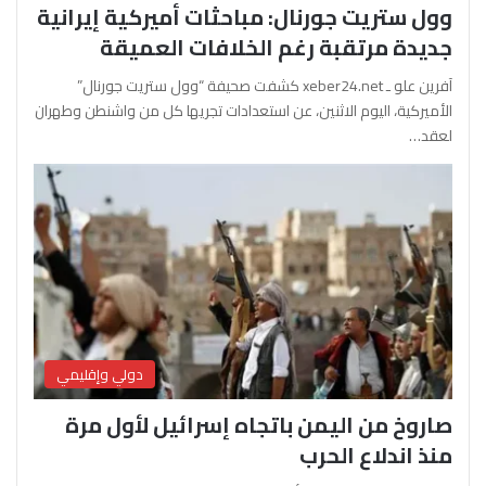
وول ستريت جورنال: مباحثات أميركية إيرانية
جديدة مرتقبة رغم الخلافات العميقة
آفرين علو ـ xeber24.net كشفت صحيفة “وول ستريت جورنال”
الأميركية، اليوم الاثنين، عن استعدادات تجريها كل من واشنطن وطهران
لعقد…
دولي وإقليمي
صاروخ من اليمن باتجاه إسرائيل لأول مرة
منذ اندلاع الحرب