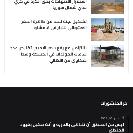
استمرار الانتهاكات بحق الكرد في كري
سبي شمال سوريا
تشكيل لجنة للحد من ظاهرة الحفر
العشوائي للآبار في قامشلو
بالتزامن مع رفع سعر الامبير..تقليص عدد
ساعات المولدات في الحسكة وسط
شكاوى من الاهالي
اخر المنشورات
أغسطس 10, 2025
ليس من المنطق أن تتباهى بالحرية و أنت مكبل بقيود
المنطق