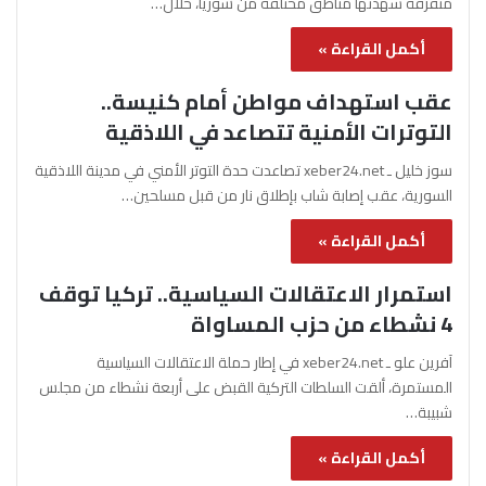
متفرقة شهدتها مناطق مختلفة من سوريا، خلال…
أكمل القراءة »
عقب استهداف مواطن أمام كنيسة..
التوترات الأمنية تتصاعد في اللاذقية
سوز خليل ـ xeber24.net تصاعدت حدة التوتر الأمني في مدينة اللاذقية
السورية، عقب إصابة شاب بإطلاق نار من قبل مسلحين…
أكمل القراءة »
استمرار الاعتقالات السياسية.. تركيا توقف
4 نشطاء من حزب المساواة
آفرين علو ـ xeber24.net في إطار حملة الاعتقالات السياسية
المستمرة، ألقت السلطات التركية القبض على أربعة نشطاء من مجلس
شبيبة…
أكمل القراءة »