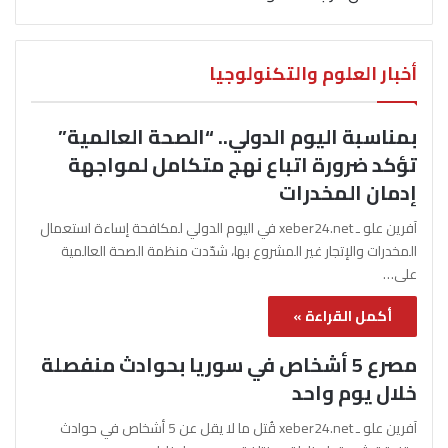
أخبار العلوم والتكنولوجيا
بمناسبة اليوم الدولي.. “الصحة العالمية”
تؤكد ضرورة اتباع نهج متكامل لمواجهة
إدمان المخدرات
آفرين علو ـ xeber24.net في اليوم الدولي لمكافحة إساءة استعمال
المخدرات والإتجار غير المشروع بها، شدّدت منظمة الصحة العالمية
على…
أكمل القراءة »
مصرع 5 أشخاص في سوريا بحوادث منفصلة
خلال يوم واحد
آفرين علو ـ xeber24.net قُتل ما لا يقل عن 5 أشخاص في حوادث