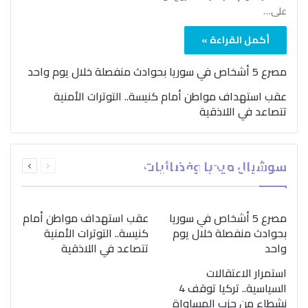
على…
أكمل القراءة »
مصرع 5 أشخاص في سوريا بحوادث منفصلة خلال يوم واحد
عقب استهداف مواطن أمام كنيسة.. التوترات الأمنية
تتصاعد في اللاذقية
بمناسبة اليوم الدولي..
السابقة
التالية
سوشيال ميديا وفضائيات
“الصحة العالمية” تؤكد
الصفحة
الصفحة
ضرورة اتباع نهج متكامل
لمواجهة إدمان المخدرات
مصرع 5 أشخاص في سوريا
عقب استهداف مواطن أمام
بحوادث منفصلة خلال يوم
كنيسة.. التوترات الأمنية
واحد
تتصاعد في اللاذقية
استمرار الاعتقالات
السياسية.. تركيا توقف 4
نشطاء من حزب المساواة