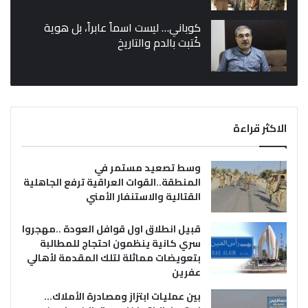
كوباني… ليست اسماً عابراً، بل هوية
كُتبت بالدم والتاريخ
الاكثر قراءة
وسط تصعيد مستمر في
المنطقة..القوات العراقية ترفع الجاهلية
القتالية والاستنفار الأمني
قبيل انطلاق اول قوافل العودة ..مهجروا
سري كانية ينظمون احتجاج للمطالبة
بتعويضات مماثلة لتلك المقدمة لأهالي
عفرين
بين عمليات ابتزاز ومصادرة الأملاك…