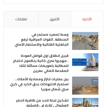
الأخيرة
الأشهر
تعليقات
وسط تصعيد مستمر في
المنطقة..القوات العراقية ترفع
الجاهلية القتالية والاستنفار الأمني
قبيل انطلاق اول قوافل العودة
..مهجروا سري كانية ينظمون احتجاج
للمطالبة بتعويضات مماثلة لتلك
المقدمة لأهالي عفرين
بين عمليات ابتزاز ومصادرة الأملاك…
استمرار الانتهاكات بحق الكرد في كري
سبي شمال سوريا
تشكيل لجنة للحد من ظاهرة الحفر
العشوائي للآبار في قامشلو