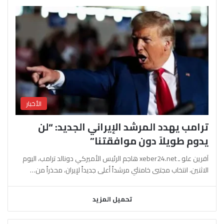
الأخبار
ترامب يهدد المرشد الإيراني الجديد: “لن
يدوم طويلاً دون موافقتنا”
آفرين علو ـ xeber24.net هاجم الرئيس الأميركي دونالد ترامب، اليوم
الاثنين، انتخاب مجتبى خامنئي مرشداً أعلى جديداً لإيران، محذراً من…
تحميل المزيد