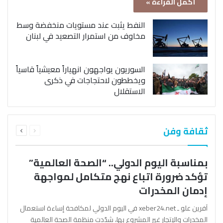
أكمل القراءة »
النفط يثبت عند مستويات منخفضة وسط
مخاوف من استمرار التصعيد في لبنان
السوريون يواجهون انهياراً معيشياً قاسياً
ويخططون لاحتجاجات في ذكرى
الاستقلال
السابقة
التالية
ثقافة وفن
الصفحة
الصفحة
بمناسبة اليوم الدولي.. “الصحة العالمية”
تؤكد ضرورة اتباع نهج متكامل لمواجهة
إدمان المخدرات
آفرين علو ـ xeber24.net في اليوم الدولي لمكافحة إساءة استعمال
المخدرات والإتجار غير المشروع بها، شدّدت منظمة الصحة العالمية