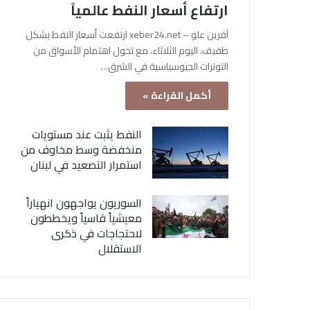
ارتفاع أسعار النفط عالمياً
آفرين علو – xeber24.net ارتفعت أسعار النفط بشكل
طفيف، اليوم الثلاثاء، مع تحول اهتمام الأسواق من
التوترات الجيوسياسية في الشرق…
أكمل القراءة »
النفط يثبت عند مستويات
منخفضة وسط مخاوف من
استمرار التصعيد في لبنان
السوريون يواجهون انهياراً
معيشياً قاسياً ويخططون
لاحتجاجات في ذكرى
الاستقلال