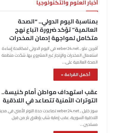
أخبار العلوم والتكنولوجيا
بمناسبة اليوم الدولي.. “الصحة
العالمية” تؤكد ضرورة اتباع نهج
متكامل لمواجهة إدمان المخدرات
آفرين علو ـ xeber24.net في اليوم الدولي لمكافحة إساءة
استعمال المخدرات والإتجار غير المشروع بها، شدّدت منظمة
الصحة العالمية على…
أكمل القراءة »
عقب استهداف مواطن أمام كنيسة..
التوترات الأمنية تتصاعد في اللاذقية
سوز خليل ـ xeber24.net تصاعدت حدة التوتر الأمني في مدي
اللاذقية السورية، عقب إصابة شاب بإطلاق نار من قبل
مسلحين…