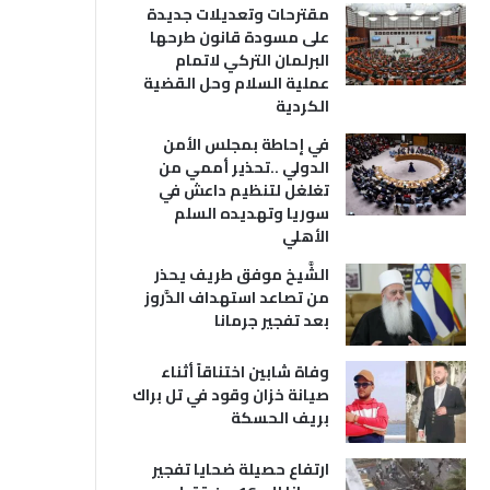
مقترحات وتعديلات جديدة
على مسودة قانون طرحها
البرلمان التركي لاتمام
عملية السلام وحل القضية
الكردية
في إحاطة بمجلس الأمن
الدولي ..تحذير أممي من
تغلغل لتنظيم داعش في
سوريا وتهديده السلم
الأهلي
الشَّيخ موفق طريف يحذر
من تصاعد استهداف الدَّروز
بعد تفجير جرمانا
وفاة شابين اختناقاً أثناء
صيانة خزان وقود في تل براك
بريف الحسكة
ارتفاع حصيلة ضحايا تفجير