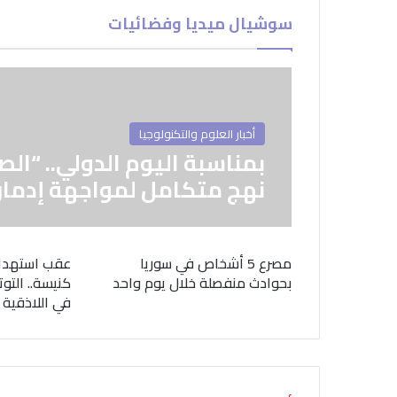
سوشيال ميديا وفضائيات
أخبار العلوم والتكنولوجيا
بمناسبة اليوم الدولي.. “الص
نهج متكامل لمواجهة إدمان
مصرع 5 أشخاص في سوريا
عقب استهدا
بحوادث منفصلة خلال يوم واحد
كنيسة.. التوت
في اللاذقية