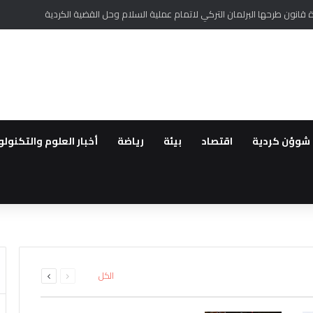
ر أممي من تغلغل لتنظيم داعش في سوريا وتهديده السلم الأهلي
شوؤن كردية
اقتصاد
بيئة
رياضة
أخبار العلوم والتكنولو
طقة..القوات العراقية ترفع الجا
لعودة ..مهجروا سري كانية ينظمو
رة الأملاك…استمرار الانتهاكات بح
لمقدمة لأهالي عفرين
اشتباه بانتمائهما إلى تنظيم داعش
ة الحفر العشوائي للآبار في قام
السابقة
التالية
الكل
الصفحة
الصفحة