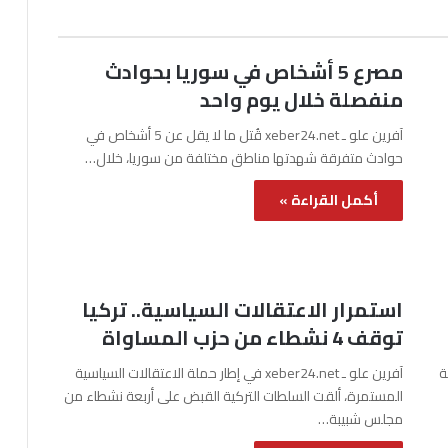
مصرع 5 أشخاص في سوريا بحوادث
منفصلة خلال يوم واحد
آفرين علو ـ xeber24.net قُتل ما لا يقل عن 5 أشخاص في
حوادث متفرقة شهدتها مناطق مختلفة من سوريا، خلال…
أكمل القراءة »
استمرار الاعتقالات السياسية.. تركيا
توقف 4 نشطاء من حزب المساواة
نة
آفرين علو ـ xeber24.net في إطار حملة الاعتقالات السياسية
المستمرة، ألقت السلطات التركية القبض على أربعة نشطاء من
مجلس شبيبة…