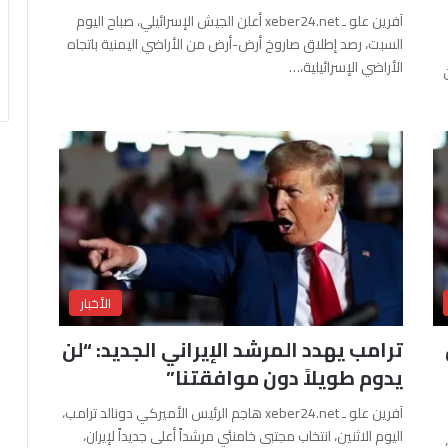
آفرين علو ـ xeber24.net أعلن الجيش الإسرائيلي، صباح اليوم
السبت، رصد إطلاق صاروخ أرض-أرض من الأراضي اليمنية باتجاه
الأراضي الإسرائيلية،…
الأخبار
ترامب يهدد المرشد الإيراني الجديد: “لن
يدوم طويلاً دون موافقتنا”
آفرين علو ـ xeber24.net هاجم الرئيس الأميركي دونالد ترامب،
اليوم الاثنين، انتخاب مجتبى خامنئي مرشداً أعلى جديداً لإيران،