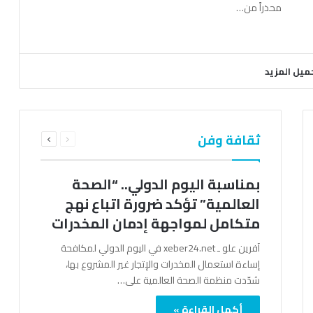
محذراً من…
ميل المزيد
السابقة
التالية
ثقافة وفن
الصفحة
الصفحة
بمناسبة اليوم الدولي.. “الصحة
العالمية” تؤكد ضرورة اتباع نهج
متكامل لمواجهة إدمان المخدرات
آفرين علو ـ xeber24.net في اليوم الدولي لمكافحة
إساءة استعمال المخدرات والإتجار غير المشروع بها،
شدّدت منظمة الصحة العالمية على…
أكمل القراءة »