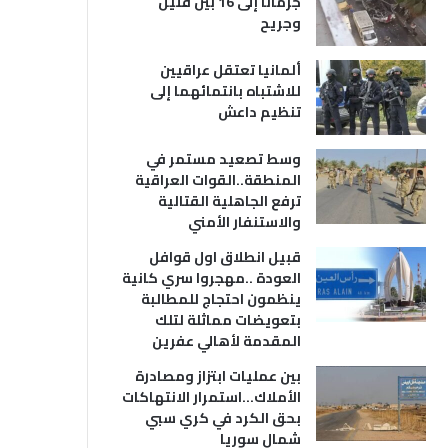
جرمانا إلى 16 بين قتيل
وجريح
ألمانيا تعتقل عراقيين
للاشتباه بانتمائهما إلى
تنظيم داعش
وسط تصعيد مستمر في
المنطقة..القوات العراقية
ترفع الجاهلية القتالية
والاستنفار الأمني
قبيل انطلاق اول قوافل
العودة ..مهجروا سري كانية
ينظمون احتجاج للمطالبة
بتعويضات مماثلة لتلك
المقدمة لأهالي عفرين
بين عمليات ابتزاز ومصادرة
الأملاك…استمرار الانتهاكات
بحق الكرد في كري سبي
شمال سوريا