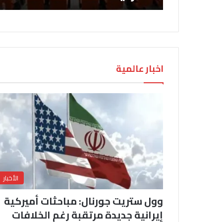
اخبار عالمية
الأخبار
وول ستريت جورنال: مباحثات أميركية
إيرانية جديدة مرتقبة رغم الخلافات