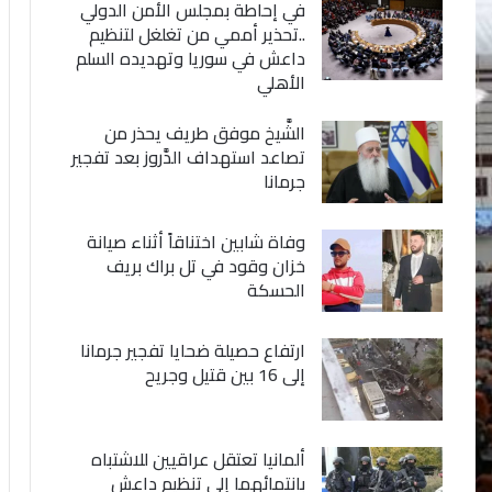
في إحاطة بمجلس الأمن الدولي
..تحذير أممي من تغلغل لتنظيم
داعش في سوريا وتهديده السلم
الأهلي
الشَّيخ موفق طريف يحذر من
تصاعد استهداف الدَّروز بعد تفجير
جرمانا
وفاة شابين اختناقاً أثناء صيانة
خزان وقود في تل براك بريف
الحسكة
ارتفاع حصيلة ضحايا تفجير جرمانا
إلى 16 بين قتيل وجريح
ألمانيا تعتقل عراقيين للاشتباه
بانتمائهما إلى تنظيم داعش