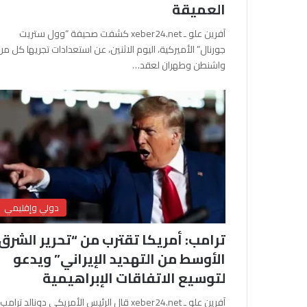
العميقة
آفرين علو ـ xeber24.net كشفت صحيفة “وول ستريت
جورنال” الأميركية، اليوم الاثنين، عن استعدادات تجريها كل من
واشنطن وطهران لعقد…
دولي وإقليمي
ترامب: أمريكا تقترب من “تحرير الشرق
الأوسط من التهديد الإيراني” ويدعو
لتوسيع الاتفاقات الإبراهيمية
آفرين علو ـ xeber24.net قال الرئيس الأمريكي دونالد ترامب،