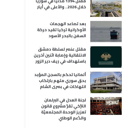
مقتل 1394 مدنياً في سوريا
خلال 2026.. والأعلى في أيار
بعد تصاعد الهجمات
الأوكرانية تركيا تقيد حركة
السفن بالبحر الأسود
مقتل عنصر لسلطة دمشق
الانتقالية وإصابة اثنين آخرين
باستهداف في ريف دير الزور
ألمانيا تحكم بالسجن المؤبد
بحق سوري متهم بارتكاب
انتهاكات في بصرى الشام
لجنة العدل في البرلمان
التُّركي تقرُّ مشروع قانون
تعزيز الوحدة المجتمعيَّة
والدَّعم الوطني