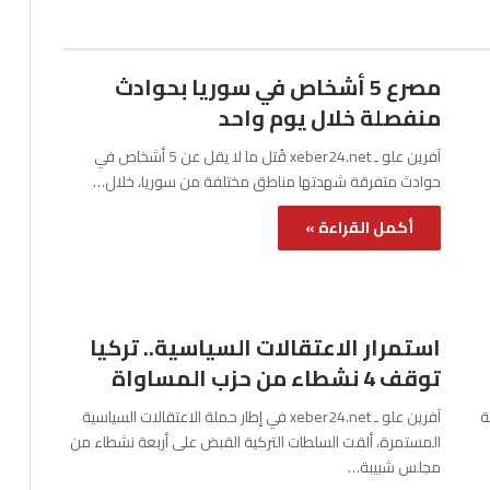
مصرع 5 أشخاص في سوريا بحوادث
منفصلة خلال يوم واحد
آفرين علو ـ xeber24.net قُتل ما لا يقل عن 5 أشخاص في
حوادث متفرقة شهدتها مناطق مختلفة من سوريا، خلال…
أكمل القراءة »
استمرار الاعتقالات السياسية.. تركيا
توقف 4 نشطاء من حزب المساواة
نة
آفرين علو ـ xeber24.net في إطار حملة الاعتقالات السياسية
المستمرة، ألقت السلطات التركية القبض على أربعة نشطاء من
مجلس شبيبة…