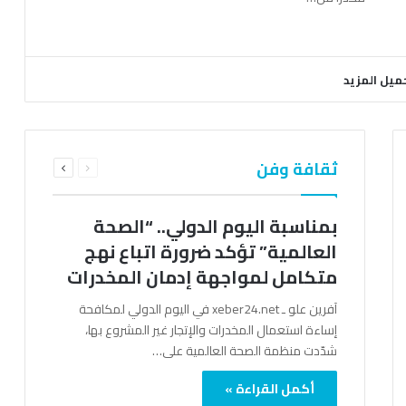
ميل المزيد
السابقة
التالية
ثقافة وفن
الصفحة
الصفحة
بمناسبة اليوم الدولي.. “الصحة
العالمية” تؤكد ضرورة اتباع نهج
متكامل لمواجهة إدمان المخدرات
آفرين علو ـ xeber24.net في اليوم الدولي لمكافحة
إساءة استعمال المخدرات والإتجار غير المشروع بها،
شدّدت منظمة الصحة العالمية على…
أكمل القراءة »