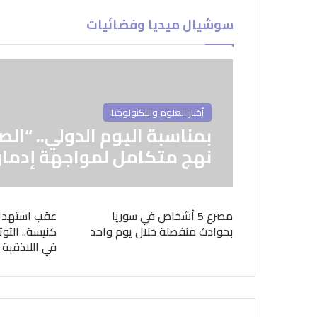
سوشيال ميديا وفضائيات
أخبار العلوم والتكنولوجيا
بمناسبة اليوم الدولي.. “الص
نهج متكامل لمواجهة إدمان
مصرع 5 أشخاص في سوريا
عقب استهدا
بحوادث منفصلة خلال يوم واحد
كنيسة.. التوت
في اللاذقية