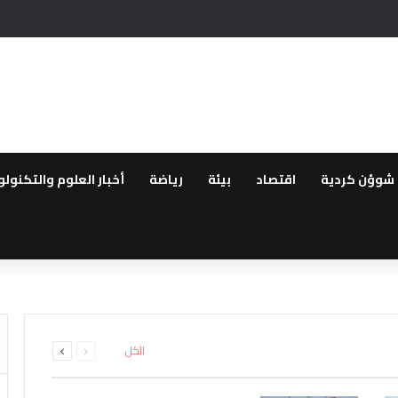
أشهر من الانقطاع
شوؤن كردية
اقتصاد
بيئة
رياضة
أخبار العلوم والتكنولو
ُّركي تقرُّ مشروع قانون تعزيز الوحدة
انية تركيا تقيد حركة السفن بالبح
ؤبد بحق سوري متهم بارتكاب انت
انتقالية وإصابة اثنين آخرين باس
السابقة
التالية
الكل
الصفحة
الصفحة