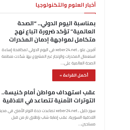
أخبار العلوم والتكنولوجيا
بمناسبة اليوم الدولي.. “الصحة
العالمية” تؤكد ضرورة اتباع نهج
متكامل لمواجهة إدمان المخدرات
آفرين علو ـ xeber24.net في اليوم الدولي لمكافحة إساءة
استعمال المخدرات والإتجار غير المشروع بها، شدّدت منظمة
الصحة العالمية على…
أكمل القراءة »
عقب استهداف مواطن أمام كنيسة..
التوترات الأمنية تتصاعد في اللاذقية
سوز خليل ـ xeber24.net تصاعدت حدة التوتر الأمني في مدي
اللاذقية السورية، عقب إصابة شاب بإطلاق نار من قبل
مسلحين…