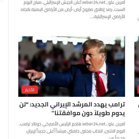
آفرين علو ـ xeber24.net أعلن الجيش الإسرائيلي، صباح اليوم
السبت، رصد إطلاق صاروخ أرض-أرض من الأراضي اليمنية باتجاه
الأراضي الإسرائيلية،…
الأخبار
ترامب يهدد المرشد الإيراني الجديد: “لن
يدوم طويلاً دون موافقتنا”
آفرين علو ـ xeber24.net هاجم الرئيس الأميركي دونالد ترامب،
اليوم الاثنين، انتخاب مجتبى خامنئي مرشداً أعلى جديداً لإيران،
محذراً من…