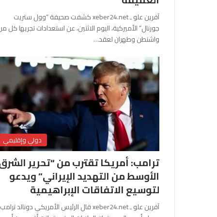
آفرين علو ـ xeber24.net كشفت صحيفة “وول ستريت
جورنال” الأميركية، اليوم الاثنين، عن استعدادات تجريها كل من
واشنطن وطهران لعقد…
دولي وإقليمي
ترامب: أمريكا تقترب من “تحرير الشرق
الأوسط من التهديد الإيراني” ويدعو
لتوسيع الاتفاقات الإبراهيمية
آفرين علو ـ xeber24.net قال الرئيس الأمريكي دونالد ترامب،