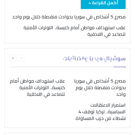
أكمل القراءة »
مصرع 5 أشخاص في سوريا بحوادث منفصلة خلال يوم واحد
عقب استهداف مواطن أمام كنيسة.. التوترات الأمنية
تتصاعد في اللاذقية
بمناسبة اليوم الدولي..
السابقة
التالية
سوشيال ميديا وفضائيات
“الصحة العالمية” تؤكد
الصفحة
الصفحة
ضرورة اتباع نهج متكامل
لمواجهة إدمان المخدرات
مصرع 5 أشخاص في سوريا
عقب استهداف مواطن أمام
بحوادث منفصلة خلال يوم
كنيسة.. التوترات الأمنية
واحد
تتصاعد في اللاذقية
استمرار الاعتقالات
السياسية.. تركيا توقف 4
نشطاء من حزب المساواة