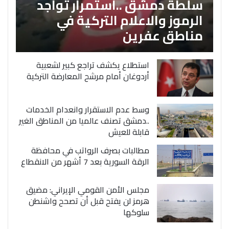
سلطة دمشق ..استمرار تواجد
الرموز والاعلام التركية في
مناطق عفرين
استطلاع يكشف تراجع كبير لشعبية
أردوغان أمام مرشح المعارضة التركية
وسط عدم الاستقرار وانعدام الخدمات
..دمشق تصنف عالميا من المناطق الغير
قابلة للعيش
مطالبات بصرف الرواتب في محافظة
الرقة السورية بعد 7 أشهر من الانقطاع
مجلس الأمن القومي الإيراني: مضيق
هرمز لن يفتح قبل أن تصحح واشنطن
سلوكها