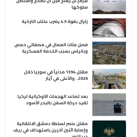
هرمز لن يفتح قبل أن تصحح واشنطن
سلوكها
زلزال بقوة 4.5 يضرب عنتاب التركية
فصل مئات العمال في مصفاتي حمص
وبانياس بسبب الخدمة العسكرية
مقتل 1394 مدنياً في سوريا خلال
2026.. والأعلى في أيار
بعد تصاعد الهجمات الأوكرانية تركيا
تقيد حركة السفن بالبحر الأسود
مقتل عنصر لسلطة دمشق الانتقالية
وإصابة اثنين آخرين باستهداف في ريف
دير الزور