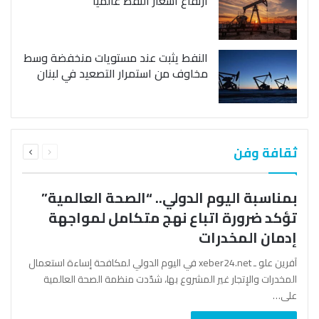
ارتفاع أسعار النفط عالمياً
النفط يثبت عند مستويات منخفضة وسط
مخاوف من استمرار التصعيد في لبنان
السابقة
التالية
ثقافة وفن
الصفحة
الصفحة
بمناسبة اليوم الدولي.. “الصحة العالمية”
تؤكد ضرورة اتباع نهج متكامل لمواجهة
إدمان المخدرات
آفرين علو ـ xeber24.net في اليوم الدولي لمكافحة إساءة استعمال
المخدرات والإتجار غير المشروع بها، شدّدت منظمة الصحة العالمية
على…