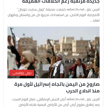
جديدة مرتقبة رغم الخلافات العميقة
آفرين علو ـ xeber24.net كشفت صحيفة “وول ستريت جورنال”
الأميركية، اليوم الاثنين، عن استعدادات تجريها كل من واشنطن وطهران
لعقد…
دولي وإقليمي
صاروخ من اليمن باتجاه إسرائيل لأول مرة
منذ اندلاع الحرب
آفرين علو ـ xeber24.net أعلن الجيش الإسرائيلي، صباح اليوم السبت،
رصد إطلاق صاروخ أرض-أرض من الأراضي اليمنية باتجاه الأراضي