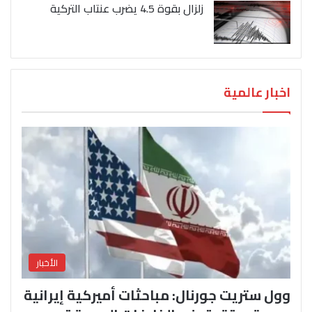
زلزال بقوة 4.5 يضرب عنتاب التركية
اخبار عالمية
الأخبار
وول ستريت جورنال: مباحثات أميركية إيرانية