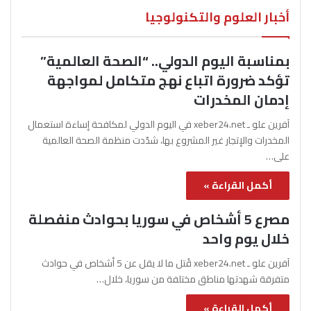
أخبار العلوم والتكنولوجيا
بمناسبة اليوم الدولي.. “الصحة العالمية”
تؤكد ضرورة اتباع نهج متكامل لمواجهة
إدمان المخدرات
آفرين علو ـ xeber24.net في اليوم الدولي لمكافحة إساءة استعمال
المخدرات والإتجار غير المشروع بها، شدّدت منظمة الصحة العالمية
على…
أكمل القراءة »
مصرع 5 أشخاص في سوريا بحوادث منفصلة
خلال يوم واحد
آفرين علو ـ xeber24.net قُتل ما لا يقل عن 5 أشخاص في حوادث
متفرقة شهدتها مناطق مختلفة من سوريا، خلال…
أكمل القراءة »