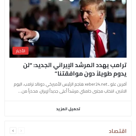
الأخبار
ترامب يهدد المرشد الإيراني الجديد: “لن
يدوم طويلاً دون موافقتنا”
آفرين علو ـ xeber24.net هاجم الرئيس الأميركي دونالد ترامب، اليوم
الاثنين، انتخاب مجتبى خامنئي مرشداً أعلى جديداً لإيران، محذراً من…
تحميل المزيد
السابقة
التالية
اقتصاد
الصفحة
الصفحة