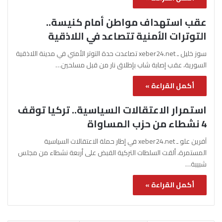
عقب استهداف مواطن أمام كنيسة..
التوترات الأمنية تتصاعد في اللاذقية
سوز خليل ـ xeber24.net تصاعدت حدة التوتر الأمني في مدينة اللاذقية
السورية، عقب إصابة شاب بإطلاق نار من قبل مسلحين…
أكمل القراءة »
استمرار الاعتقالات السياسية.. تركيا توقف
4 نشطاء من حزب المساواة
آفرين علو ـ xeber24.net في إطار حملة الاعتقالات السياسية
المستمرة، ألقت السلطات التركية القبض على أربعة نشطاء من مجلس
شبيبة…
أكمل القراءة »