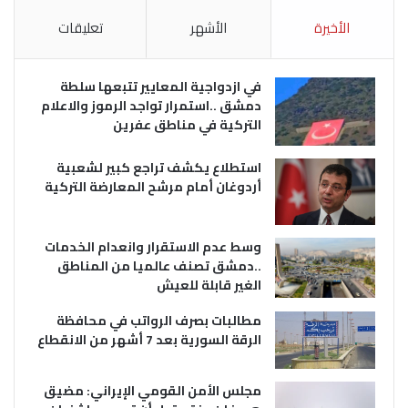
الأخيرة
الأشهر
تعليقات
في ازدواجية المعايير تتبعها سلطة
دمشق ..استمرار تواجد الرموز والاعلام
التركية في مناطق عفرين
استطلاع يكشف تراجع كبير لشعبية
أردوغان أمام مرشح المعارضة التركية
وسط عدم الاستقرار وانعدام الخدمات
..دمشق تصنف عالميا من المناطق
الغير قابلة للعيش
مطالبات بصرف الرواتب في محافظة
الرقة السورية بعد 7 أشهر من الانقطاع
مجلس الأمن القومي الإيراني: مضيق