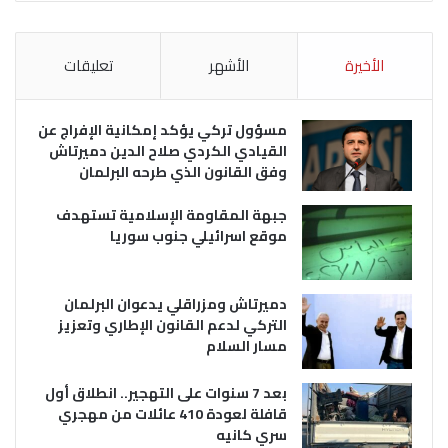
الأخيرة
الأشهر
تعليقات
مسؤول تركي يؤكد إمكانية الإفراج عن
القيادي الكردي صلاح الدين دميرتاش
وفق القانون الذي طرحه البرلمان
جبهة المقاومة الإسلامية تستهدف
موقع اسرائيلي جنوب سوريا
دميرتاش ومزراقلي يدعوان البرلمان
التركي لدعم القانون الإطاري وتعزيز
مسار السلام
بعد 7 سنوات على التهجير.. انطلاق أول
قافلة لعودة 410 عائلات من مهجري
سري كانيه