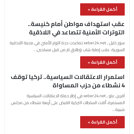
أكمل القراءة »
عقب استهداف مواطن أمام كنيسة..
التوترات الأمنية تتصاعد في اللاذقية
سوز خليل ـ xeber24.net تصاعدت حدة التوتر الأمني في مدينة اللاذقية
السورية، عقب إصابة شاب بإطلاق نار من قبل مسلحين…
أكمل القراءة »
استمرار الاعتقالات السياسية.. تركيا توقف
4 نشطاء من حزب المساواة
آفرين علو ـ xeber24.net في إطار حملة الاعتقالات السياسية
المستمرة، ألقت السلطات التركية القبض على أربعة نشطاء من مجلس
شبيبة…
أكمل القراءة »