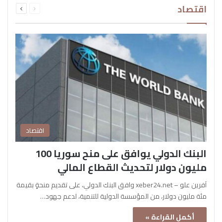
اقتصاد
الصفحة
الصفحة
اقتصاد
البنك الدولي يوافق على منح سوريا 100
مليون دولار لتحديث القطاع المالي
آفرين علو – xeber24.net وافق البنك الدولي، على تقديم منحةٍ بقيمة
مئة مليون دولار، من المؤسسة الدولية للتنمية، لدعم جهود…
أكمل القراءة »