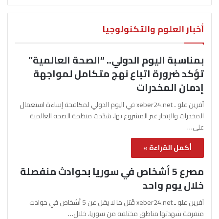
أخبار العلوم والتكنولوجيا
بمناسبة اليوم الدولي.. “الصحة العالمية”
تؤكد ضرورة اتباع نهج متكامل لمواجهة
إدمان المخدرات
آفرين علو ـ xeber24.net في اليوم الدولي لمكافحة إساءة استعمال
المخدرات والإتجار غير المشروع بها، شدّدت منظمة الصحة العالمية
على…
أكمل القراءة »
مصرع 5 أشخاص في سوريا بحوادث منفصلة
خلال يوم واحد
آفرين علو ـ xeber24.net قُتل ما لا يقل عن 5 أشخاص في حوادث
متفرقة شهدتها مناطق مختلفة من سوريا، خلال…