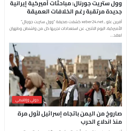
وول ستريت جورنال: مباحثات أميركية إيرانية
جديدة مرتقبة رغم الخلافات العميقة
آفرين علو ـ xeber24.net كشفت صحيفة “وول ستريت جورنال”
الأميركية، اليوم الاثنين، عن استعدادات تجريها كل من واشنطن وطهران
لعقد…
دولي وإقليمي
صاروخ من اليمن باتجاه إسرائيل لأول مرة
منذ اندلاع الحرب