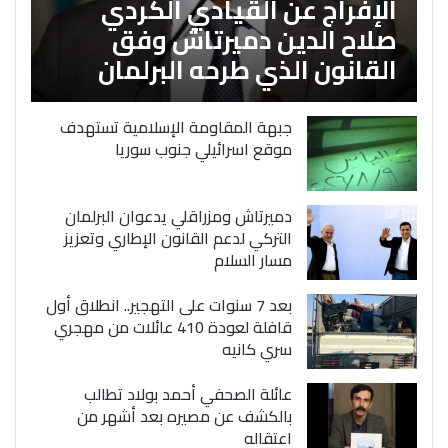
الإفراج عن القيادي الكردي
صلاح الدين دميرتاش وفق
القانون الذي طرحه البرلمان
جبهة المقاومة الإسلامية تستهدف
موقع اسرائيلي جنوب سوريا
دميرتاش ومزراقلي يدعوان البرلمان
التركي لدعم القانون الإطاري وتعزيز
مسار السلام
بعد 7 سنوات على التهجير.. انطلاق أول
قافلة لعودة 410 عائلات من مهجري
سري كانيه
عائلة الصحفي أحمد بولاد تطالب
بالكشف عن مصيره بعد أشهر من
اعتقاله