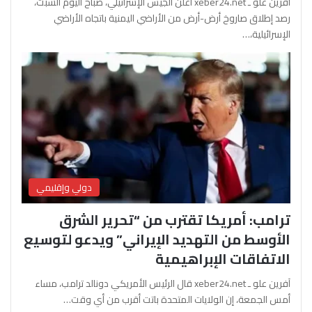
آفرين علو ـ xeber24.net أعلن الجيش الإسرائيلي، صباح اليوم السبت،
رصد إطلاق صاروخ أرض-أرض من الأراضي اليمنية باتجاه الأراضي
الإسرائيلية،…
دولي وإقليمي
ترامب: أمريكا تقترب من “تحرير الشرق
الأوسط من التهديد الإيراني” ويدعو لتوسيع
الاتفاقات الإبراهيمية
آفرين علو ـ xeber24.net قال الرئيس الأمريكي دونالد ترامب، مساء
أمس الجمعة، إن الولايات المتحدة باتت أقرب من أي وقت…