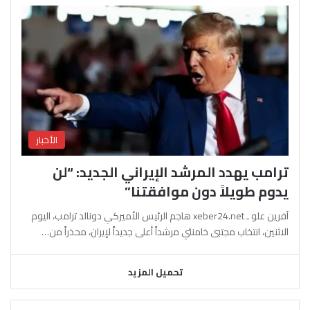
الأخبار
ترامب يهدد المرشد الإيراني الجديد: “لن
يدوم طويلاً دون موافقتنا”
آفرين علو ـ xeber24.net هاجم الرئيس الأميركي دونالد ترامب، اليوم
الاثنين، انتخاب مجتبى خامنئي مرشداً أعلى جديداً لإيران، محذراً من…
تحميل المزيد
السابقة
التالية