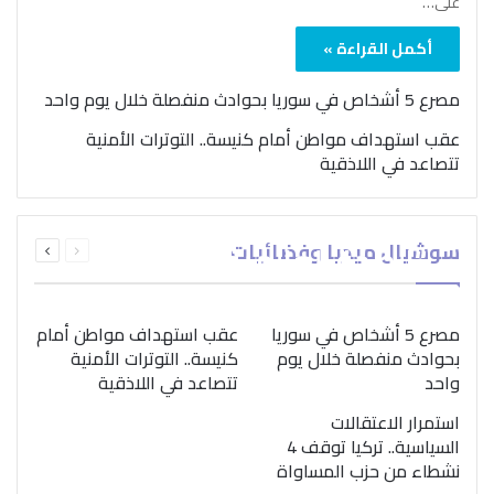
على…
أكمل القراءة »
مصرع 5 أشخاص في سوريا بحوادث منفصلة خلال يوم واحد
عقب استهداف مواطن أمام كنيسة.. التوترات الأمنية
تتصاعد في اللاذقية
بمناسبة اليوم الدولي..
السابقة
التالية
سوشيال ميديا وفضائيات
“الصحة العالمية” تؤكد
الصفحة
الصفحة
ضرورة اتباع نهج متكامل
لمواجهة إدمان المخدرات
مصرع 5 أشخاص في سوريا
عقب استهداف مواطن أمام
بحوادث منفصلة خلال يوم
كنيسة.. التوترات الأمنية
واحد
تتصاعد في اللاذقية
استمرار الاعتقالات
السياسية.. تركيا توقف 4
نشطاء من حزب المساواة