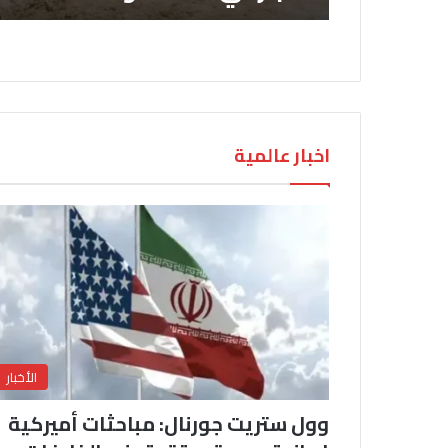
اخبار عالمية
الأخبار
وول ستريت جورنال: مباحثات أميركية