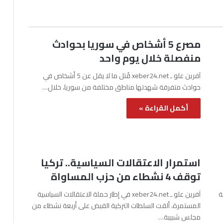
مصرع 5 أشخاص في سوريا بحوادث
منفصلة خلال يوم واحد
آفرين علو ـ xeber24.net قُتل ما لا يقل عن 5 أشخاص في
حوادث متفرقة شهدتها مناطق مختلفة من سوريا، خلال…
أكمل القراءة »
استمرار الاعتقالات السياسية.. تركيا
توقف 4 نشطاء من حزب المساواة
نة
آفرين علو ـ xeber24.net في إطار حملة الاعتقالات السياسية
المستمرة، ألقت السلطات التركية القبض على أربعة نشطاء من
مجلس شبيبة…