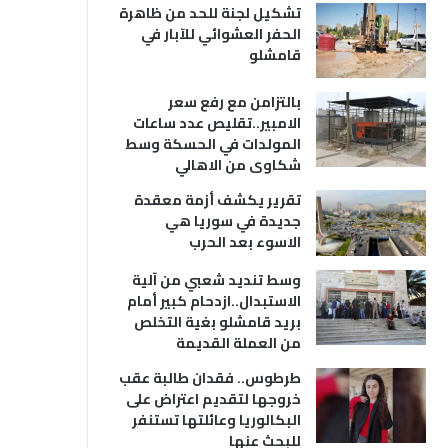
تشكيل لجنة للحد من ظاهرة
الحفر العشوائي للآبار في
قامشلو
بالتزامن مع رفع سعر
الامبير..تقليص عدد ساعات
المولدات في الحسكة وسط
شكاوى من الاهالي
تقرير يكشف أزمة معقدة
جديدة في سوريا هي
الاسوء بعد الحرب
وسط تنديد شعبي من آلية
الاستبدال..ازدحام كبير أمام
بريد قامشلو بغية التخلص
من العملة القديمة
طرطوس.. فقدان طالبة عقب
خروجها لتقديم اعتراض على
البكالوريا وعائلتها تستنفر
للبحث عنها