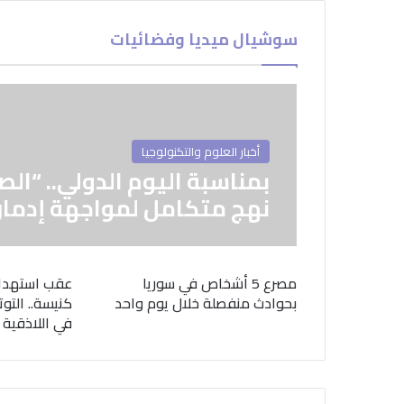
سوشيال ميديا وفضائيات
أخبار العلوم والتكنولوجيا
بمناسبة اليوم الدولي.. “الص
نهج متكامل لمواجهة إدمان
مصرع 5 أشخاص في سوريا
عقب استهدا
بحوادث منفصلة خلال يوم واحد
كنيسة.. التوت
في اللاذقية