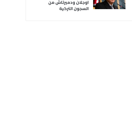
اوجلان ودميرتاش من
السجون التركية