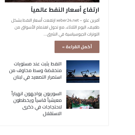
ارتفاع أسعار النفط عالمياً
آفرين علو – xeber24.net ارتفعت أسعار النفط بشكل
طفيف، اليوم الثلاثاء، مع تحول اهتمام الأسواق من
التوترات الجيوسياسية في الشرق…
أكمل القراءة »
النفط يثبت عند مستويات
منخفضة وسط مخاوف من
استمرار التصعيد في لبنان
السوريون يواجهون انهياراً
معيشياً قاسياً ويخططون
لاحتجاجات في ذكرى
الاستقلال