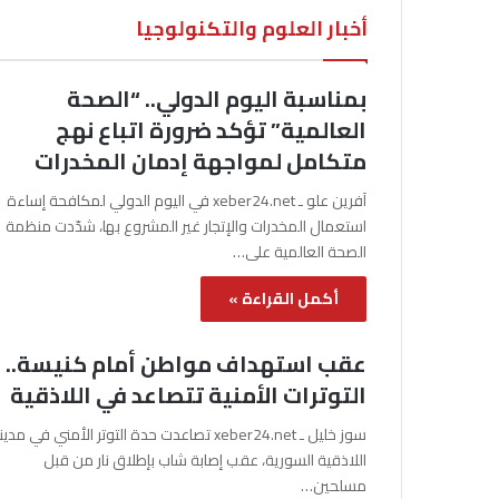
أخبار العلوم والتكنولوجيا
بمناسبة اليوم الدولي.. “الصحة
العالمية” تؤكد ضرورة اتباع نهج
متكامل لمواجهة إدمان المخدرات
آفرين علو ـ xeber24.net في اليوم الدولي لمكافحة إساءة
استعمال المخدرات والإتجار غير المشروع بها، شدّدت منظمة
الصحة العالمية على…
أكمل القراءة »
عقب استهداف مواطن أمام كنيسة..
التوترات الأمنية تتصاعد في اللاذقية
سوز خليل ـ xeber24.net تصاعدت حدة التوتر الأمني في مدي
اللاذقية السورية، عقب إصابة شاب بإطلاق نار من قبل
مسلحين…