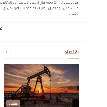
آفرين علو ـ xeber24.net قال الرئيس الأمريكي دونالد ترامب،
مساء أمس الجمعة، إن الولايات المتحدة باتت أقرب من أي
وقت…
تح
السابقة
التالية
اقتصاد
الصفحة
الصفحة
اقتصاد