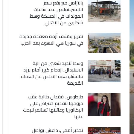
بالتزامن مع رفع سعر
الامبير..تقليص عدد ساعات
المولدات في الحسكة وسط
شكاوى من الاهالي
تقرير يكشف أزمة معقدة جديدة
في سوريا هي الاسوء بعد الحرب
وسط تنديد شعبي من آلية
الاستبدال..ازدحام كبير أمام بريد
قامشلو بغية التخلص من العملة
القديمة
طرطوس.. فقدان طالبة عقب
خروجها لتقديم اعتراض على
البكالوريا وعائلتها تستنفر للبحث
عنها
تحذير أممي: داعش يواصل