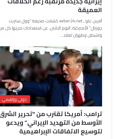
إيرانية جديدة مرتقبة رغم الخلافات
العميقة
آفرين علو ـ xeber24.net كشفت صحيفة “وول ستريت
جورنال” الأميركية، اليوم الاثنين، عن استعدادات تجريها كل من
واشنطن وطهران لعقد…
دولي وإقليمي
ترامب: أمريكا تقترب من “تحرير الشرق
الأوسط من التهديد الإيراني” ويدعو
لتوسيع الاتفاقات الإبراهيمية