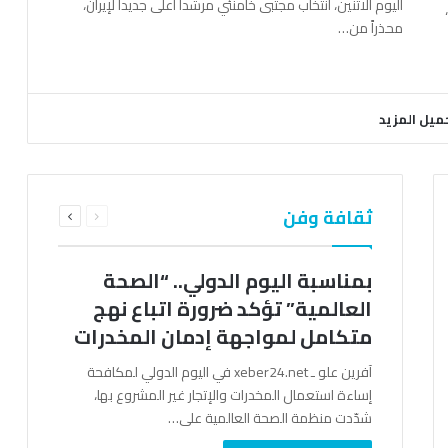
اليوم الاثنين، انتخاب مجتبى خامنئي مرشداً أعلى جديداً لإيران،
محذراً من…
ميل المزيد
السابقة
التالية
ثقافة وفن
الصفحة
الصفحة
بمناسبة اليوم الدولي.. “الصحة
العالمية” تؤكد ضرورة اتباع نهج
متكامل لمواجهة إدمان المخدرات
آفرين علو ـ xeber24.net في اليوم الدولي لمكافحة
إساءة استعمال المخدرات والإتجار غير المشروع بها،
شدّدت منظمة الصحة العالمية على…