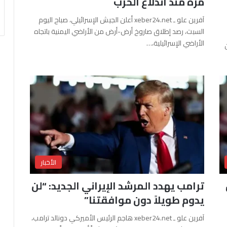
مرة منذ اندلاع الحرب
آفرين علو ـ xeber24.net أعلن الجيش الإسرائيلي، صباح اليوم
السبت، رصد إطلاق صاروخ أرض-أرض من الأراضي اليمنية باتجاه
الأراضي الإسرائيلية،…
الأخبار
ترامب يهدد المرشد الإيراني الجديد: “لن
يدوم طويلاً دون موافقتنا”
آفرين علو ـ xeber24.net هاجم الرئيس الأميركي دونالد ترامب،