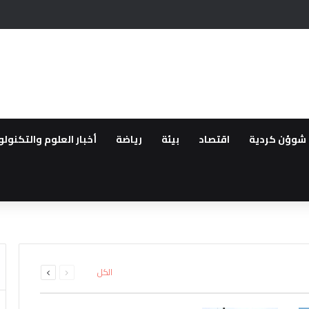
ص عدد ساعات المولدات في الحسكة وسط شكاوى من الاهالي
شوؤن كردية
اقتصاد
بيئة
رياضة
أخبار العلوم والتكنولو
قانون “تعزيز التضامن الوطني وا
اق سراح الزعيمين الكرديين اوجل
ة
ى من مهجري سري كانيه إلى الاثني
التكيف في سوريا رغم تراجع قدرا
ئل المدعومة من تركيا لتقليص دو
السابقة
التالية
الكل
الصفحة
الصفحة