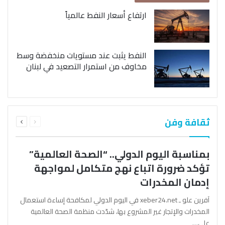
ارتفاع أسعار النفط عالمياً
النفط يثبت عند مستويات منخفضة وسط
مخاوف من استمرار التصعيد في لبنان
السابقة
التالية
ثقافة وفن
الصفحة
الصفحة
بمناسبة اليوم الدولي.. “الصحة العالمية”
تؤكد ضرورة اتباع نهج متكامل لمواجهة
إدمان المخدرات
آفرين علو ـ xeber24.net في اليوم الدولي لمكافحة إساءة استعمال
المخدرات والإتجار غير المشروع بها، شدّدت منظمة الصحة العالمية
على…