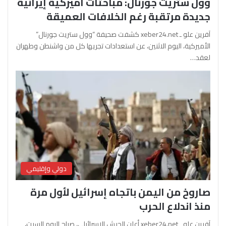
وول ستريت جورنال: مباحثات أميركية إيرانية
جديدة مرتقبة رغم الخلافات العميقة
آفرين علو ـ xeber24.net كشفت صحيفة “وول ستريت جورنال”
الأميركية، اليوم الاثنين، عن استعدادات تجريها كل من واشنطن وطهران
لعقد…
دولي وإقليمي
صاروخ من اليمن باتجاه إسرائيل لأول مرة
منذ اندلاع الحرب
آفرين علو ـ xeber24.net أعلن الجيش الإسرائيلي، صباح اليوم السبت،