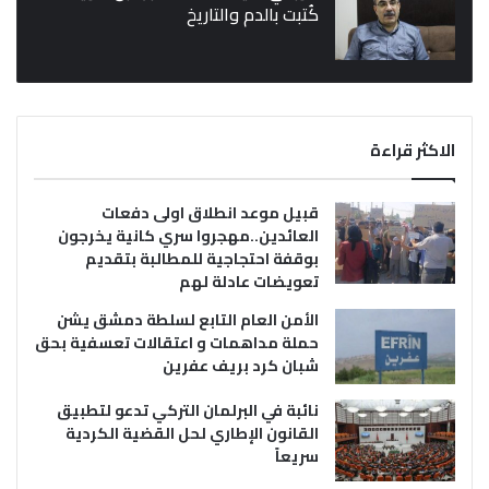
كُتبت بالدم والتاريخ
الاكثر قراءة
قبيل موعد انطلاق اولى دفعات
العائدين..مهجروا سري كانية يخرجون
بوقفة احتجاجية للمطالبة بتقديم
تعويضات عادلة لهم
الأمن العام التابع لسلطة دمشق يشن
حملة مداهمات و اعتقالات تعسفية بحق
شبان كرد بريف عفرين
نائبة في البرلمان التركي تدعو لتطبيق
القانون الإطاري لحل القضية الكردية
سريعاً