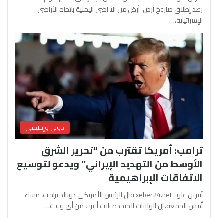
رصد إطلاق صاروخ أرض-أرض من الأراضي اليمنية باتجاه الأراضي
الإسرائيلية،…
دولي وإقليمي
ترامب: أمريكا تقترب من “تحرير الشرق
الأوسط من التهديد الإيراني” ويدعو لتوسيع
الاتفاقات الإبراهيمية
آفرين علو ـ xeber24.net قال الرئيس الأمريكي دونالد ترامب، مساء
أمس الجمعة، إن الولايات المتحدة باتت أقرب من أي وقت…