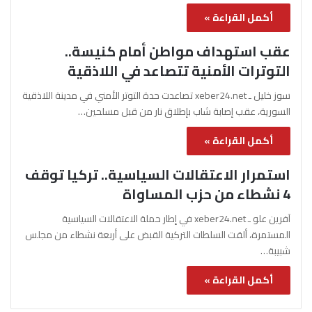
أكمل القراءة »
عقب استهداف مواطن أمام كنيسة..
التوترات الأمنية تتصاعد في اللاذقية
سوز خليل ـ xeber24.net تصاعدت حدة التوتر الأمني في مدينة اللاذقية
السورية، عقب إصابة شاب بإطلاق نار من قبل مسلحين…
أكمل القراءة »
استمرار الاعتقالات السياسية.. تركيا توقف
4 نشطاء من حزب المساواة
آفرين علو ـ xeber24.net في إطار حملة الاعتقالات السياسية
المستمرة، ألقت السلطات التركية القبض على أربعة نشطاء من مجلس
شبيبة…
أكمل القراءة »