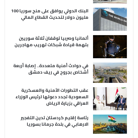
البنك الدولي يوافق على منح سوريا 100
مليون دولار لتحديث القطاع المالي
ألمانيا وصربيا توقفان ثلاثة سوريين
بتهمة قيادة شبكات تهريب مهاجرين
في حوادث أمنية متعددة.. إصابة أربعة
أشخاص بجروح في ريف دمشق
عقب التطورات الأمنية والعسكرية
السعودية تجدد دعوتها لرئيس الوزراء
العراقي بزيارة الرياض
رئاسة إقليم كردستان تدين التفجير
الارهابي في بلدة جرمانا بسوريا