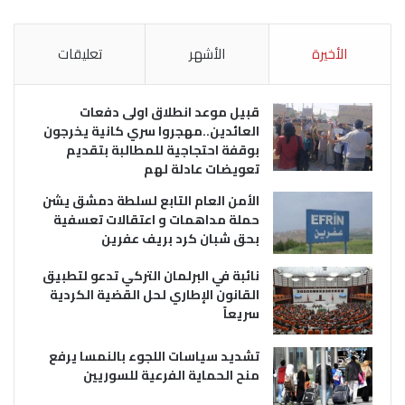
الأخيرة
الأشهر
تعليقات
قبيل موعد انطلاق اولى دفعات
العائدين..مهجروا سري كانية يخرجون
بوقفة احتجاجية للمطالبة بتقديم
تعويضات عادلة لهم
الأمن العام التابع لسلطة دمشق يشن
حملة مداهمات و اعتقالات تعسفية
بحق شبان كرد بريف عفرين
نائبة في البرلمان التركي تدعو لتطبيق
القانون الإطاري لحل القضية الكردية
سريعاً
تشديد سياسات اللجوء بالنمسا يرفع
منح الحماية الفرعية للسوريين