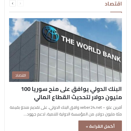
اقتصاد
الصفحة
الصفحة
اقتصاد
البنك الدولي يوافق على منح سوريا 100
مليون دولار لتحديث القطاع المالي
آفرين علو – xeber24.net وافق البنك الدولي، على تقديم منحةٍ بقيمة
مئة مليون دولار، من المؤسسة الدولية للتنمية، لدعم جهود…
أكمل القراءة »