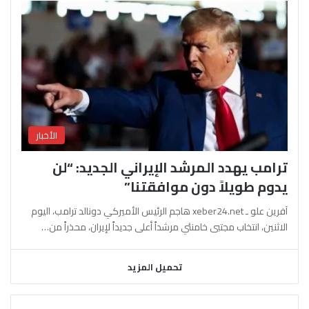
الأخبار
ترامب يهدد المرشد الإيراني الجديد: “لن
يدوم طويلاً دون موافقتنا”
آفرين علو ـ xeber24.net هاجم الرئيس الأميركي دونالد ترامب، اليوم
الاثنين، انتخاب مجتبى خامنئي مرشداً أعلى جديداً لإيران، محذراً من…
تحميل المزيد
السابقة
التالية