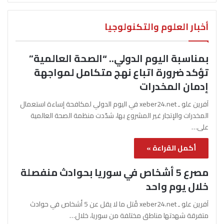
أخبار العلوم والتكنولوجيا
بمناسبة اليوم الدولي.. “الصحة العالمية”
تؤكد ضرورة اتباع نهج متكامل لمواجهة
إدمان المخدرات
آفرين علو ـ xeber24.net في اليوم الدولي لمكافحة إساءة استعمال
المخدرات والإتجار غير المشروع بها، شدّدت منظمة الصحة العالمية
على…
أكمل القراءة »
مصرع 5 أشخاص في سوريا بحوادث منفصلة
خلال يوم واحد
آفرين علو ـ xeber24.net قُتل ما لا يقل عن 5 أشخاص في حوادث
متفرقة شهدتها مناطق مختلفة من سوريا، خلال…