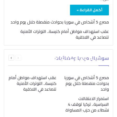
أكمل القراءة »
مصرع 5 أشخاص في سوريا بحوادث منفصلة خلال يوم واحد
عقب استهداف مواطن أمام كنيسة.. التوترات الأمنية
تتصاعد في اللاذقية
بمناسبة اليوم الدولي..
السابقة
التالية
سوشيال ميديا وفضائيات
“الصحة العالمية” تؤكد
الصفحة
الصفحة
ضرورة اتباع نهج متكامل
لمواجهة إدمان المخدرات
مصرع 5 أشخاص في سوريا
عقب استهداف مواطن أمام
بحوادث منفصلة خلال يوم
كنيسة.. التوترات الأمنية
واحد
تتصاعد في اللاذقية
استمرار الاعتقالات
السياسية.. تركيا توقف 4
نشطاء من حزب المساواة