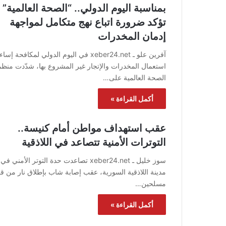
بمناسبة اليوم الدولي.. “الصحة العالمية”
تؤكد ضرورة اتباع نهج متكامل لمواجهة
إدمان المخدرات
آفرين علو ـ xeber24.net في اليوم الدولي لمكافحة إسا
استعمال المخدرات والإتجار غير المشروع بها، شدّدت منظم
الصحة العالمية على…
أكمل القراءة »
عقب استهداف مواطن أمام كنيسة..
التوترات الأمنية تتصاعد في اللاذقية
سوز خليل ـ xeber24.net تصاعدت حدة التوتر الأمني في
مدينة اللاذقية السورية، عقب إصابة شاب بإطلاق نار من ق
مسلحين…
أكمل القراءة »
أغسطس 6, 2026