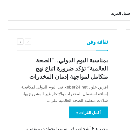
حميل المزيد
السابقة
التالية
ثقافة وفن
الصفحة
الصفحة
بمناسبة اليوم الدولي.. “الصحة
العالمية” تؤكد ضرورة اتباع نهج
متكامل لمواجهة إدمان المخدرات
آفرين علو ـ xeber24.net في اليوم الدولي لمكافحة
إساءة استعمال المخدرات والإتجار غير المشروع بها،
شدّدت منظمة الصحة العالمية على…
أكمل القراءة »
مصرع 5 أشخاص في سوريا بحوادث منفصلة