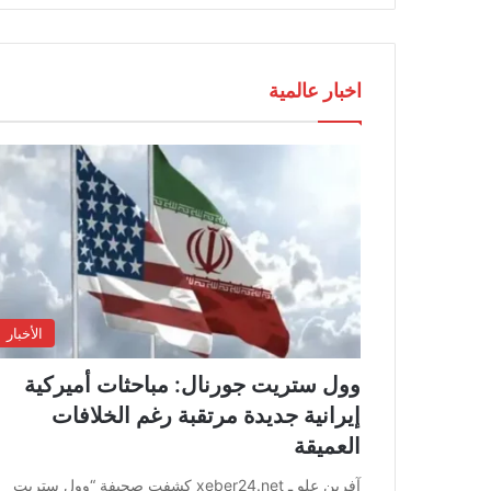
اخبار عالمية
الأخبار
وول ستريت جورنال: مباحثات أميركية
إيرانية جديدة مرتقبة رغم الخلافات
العميقة
آفرين علو ـ xeber24.net كشفت صحيفة “وول ستريت