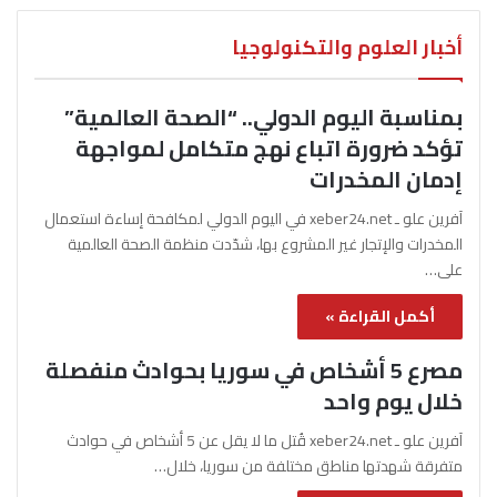
أخبار العلوم والتكنولوجيا
بمناسبة اليوم الدولي.. “الصحة العالمية”
تؤكد ضرورة اتباع نهج متكامل لمواجهة
إدمان المخدرات
آفرين علو ـ xeber24.net في اليوم الدولي لمكافحة إساءة استعمال
المخدرات والإتجار غير المشروع بها، شدّدت منظمة الصحة العالمية
على…
أكمل القراءة »
مصرع 5 أشخاص في سوريا بحوادث منفصلة
خلال يوم واحد
آفرين علو ـ xeber24.net قُتل ما لا يقل عن 5 أشخاص في حوادث
متفرقة شهدتها مناطق مختلفة من سوريا، خلال…