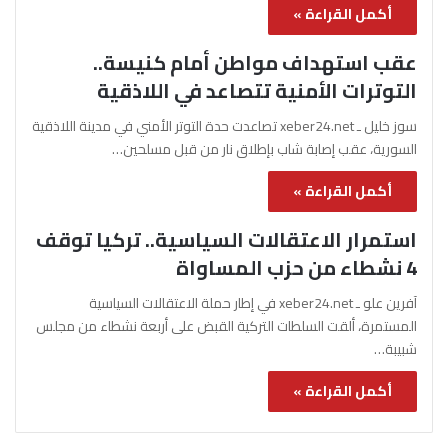
أكمل القراءة »
عقب استهداف مواطن أمام كنيسة..
التوترات الأمنية تتصاعد في اللاذقية
سوز خليل ـ xeber24.net تصاعدت حدة التوتر الأمني في مدينة اللاذقية
السورية، عقب إصابة شاب بإطلاق نار من قبل مسلحين…
أكمل القراءة »
استمرار الاعتقالات السياسية.. تركيا توقف
4 نشطاء من حزب المساواة
آفرين علو ـ xeber24.net في إطار حملة الاعتقالات السياسية
المستمرة، ألقت السلطات التركية القبض على أربعة نشطاء من مجلس
شبيبة…
أكمل القراءة »