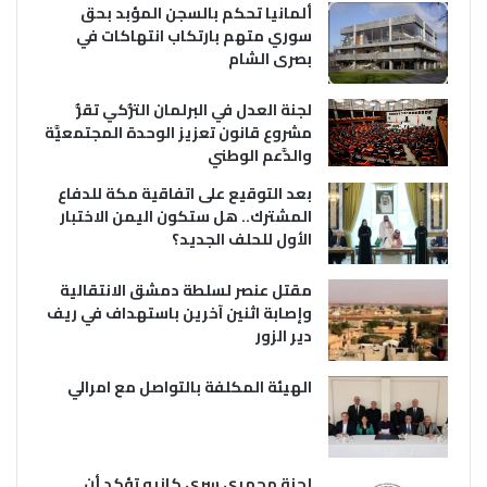
ألمانيا تحكم بالسجن المؤبد بحق
سوري متهم بارتكاب انتهاكات في
بصرى الشام
لجنة العدل في البرلمان التُّركي تقرُّ
مشروع قانون تعزيز الوحدة المجتمعيَّة
والدَّعم الوطني
بعد التوقيع على اتفاقية مكة للدفاع
المشترك.. هل ستكون اليمن الاختبار
الأول للحلف الجديد؟
مقتل عنصر لسلطة دمشق الانتقالية
وإصابة اثنين آخرين باستهداف في ريف
دير الزور
الهيئة المكلفة بالتواصل مع امرالي
لجنة مجهري سري كانيه تؤكد أن