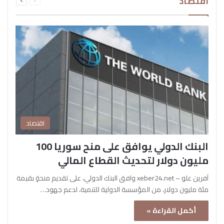
اقتصاد
الصفحة
الصفحة
اقتصاد
البنك الدولي يوافق على منح سوريا 100
مليون دولار لتحديث القطاع المالي
آفرين علو – xeber24.net وافق البنك الدولي، على تقديم منحةٍ بقيمة
مئة مليون دولار، من المؤسسة الدولية للتنمية، لدعم جهود…
أكمل القراءة »