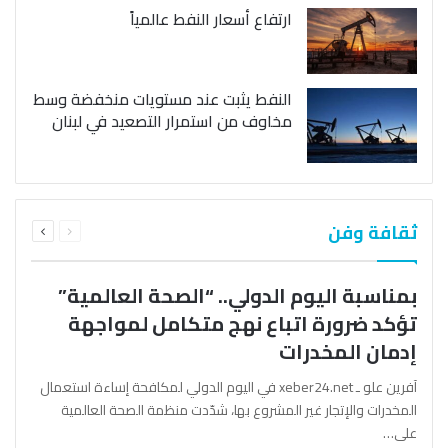
ارتفاع أسعار النفط عالمياً
النفط يثبت عند مستويات منخفضة وسط
مخاوف من استمرار التصعيد في لبنان
السابقة
التالية
ثقافة وفن
الصفحة
الصفحة
بمناسبة اليوم الدولي.. “الصحة العالمية”
تؤكد ضرورة اتباع نهج متكامل لمواجهة
إدمان المخدرات
آفرين علو ـ xeber24.net في اليوم الدولي لمكافحة إساءة استعمال
المخدرات والإتجار غير المشروع بها، شدّدت منظمة الصحة العالمية
على…