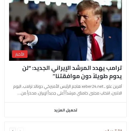
الأخبار
ترامب يهدد المرشد الإيراني الجديد: “لن
يدوم طويلاً دون موافقتنا”
آفرين علو ـ xeber24.net هاجم الرئيس الأميركي دونالد ترامب، اليوم
الاثنين، انتخاب مجتبى خامنئي مرشداً أعلى جديداً لإيران، محذراً من…
تحميل المزيد
السابقة
التالية