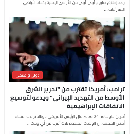
رصد إطلاق صاروخ أرض-أرض من الأراضي اليمنية باتجاه الأراضي
الإسرائيلية،…
دولي وإقليمي
ترامب: أمريكا تقترب من “تحرير الشرق
الأوسط من التهديد الإيراني” ويدعو لتوسيع
الاتفاقات الإبراهيمية
آفرين علو ـ xeber24.net قال الرئيس الأمريكي دونالد ترامب، مساء
أمس الجمعة، إن الولايات المتحدة باتت أقرب من أي وقت…