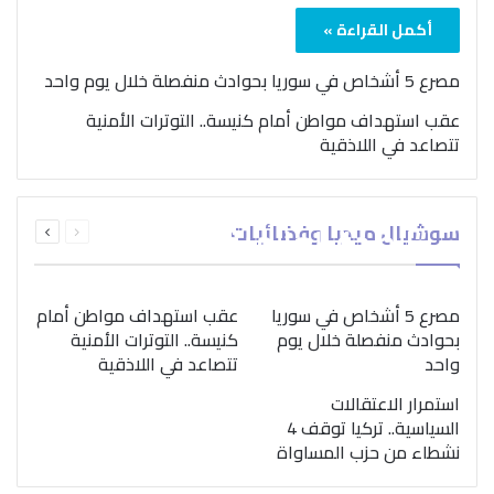
أكمل القراءة »
مصرع 5 أشخاص في سوريا بحوادث منفصلة خلال يوم واحد
عقب استهداف مواطن أمام كنيسة.. التوترات الأمنية
تتصاعد في اللاذقية
بمناسبة اليوم الدولي..
السابقة
التالية
سوشيال ميديا وفضائيات
“الصحة العالمية” تؤكد
الصفحة
الصفحة
ضرورة اتباع نهج متكامل
لمواجهة إدمان المخدرات
مصرع 5 أشخاص في سوريا
عقب استهداف مواطن أمام
بحوادث منفصلة خلال يوم
كنيسة.. التوترات الأمنية
واحد
تتصاعد في اللاذقية
استمرار الاعتقالات
السياسية.. تركيا توقف 4
نشطاء من حزب المساواة