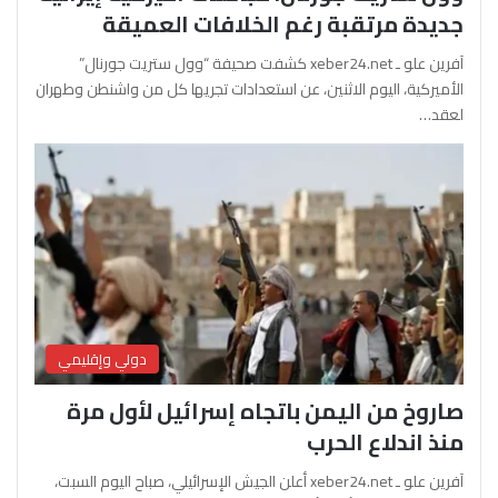
جديدة مرتقبة رغم الخلافات العميقة
آفرين علو ـ xeber24.net كشفت صحيفة “وول ستريت جورنال”
الأميركية، اليوم الاثنين، عن استعدادات تجريها كل من واشنطن وطهران
لعقد…
دولي وإقليمي
صاروخ من اليمن باتجاه إسرائيل لأول مرة
منذ اندلاع الحرب
آفرين علو ـ xeber24.net أعلن الجيش الإسرائيلي، صباح اليوم السبت،