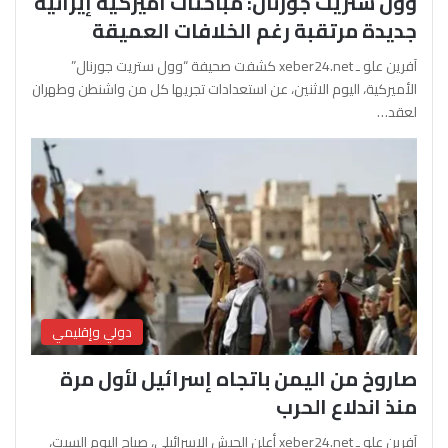
وول ستريت جورنال: مباحثات أميركية إيرانية
جديدة مرتقبة رغم الخلافات العميقة
آفرين علو ـ xeber24.net كشفت صحيفة “وول ستريت جورنال”
الأميركية، اليوم الاثنين، عن استعدادات تجريها كل من واشنطن وطهران
لعقد…
دولي وإقليمي
صاروخ من اليمن باتجاه إسرائيل لأول مرة
منذ اندلاع الحرب
آفرين علو ـ xeber24.net أعلن الجيش الإسرائيلي، صباح اليوم السبت،