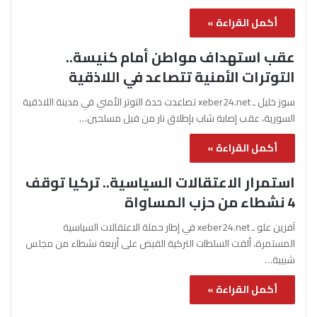
أكمل القراءة »
عقب استهداف مواطن أمام كنيسة..
التوترات الأمنية تتصاعد في اللاذقية
سوز خليل ـ xeber24.net تصاعدت حدة التوتر الأمني في مدينة اللاذقية
السورية، عقب إصابة شاب بإطلاق نار من قبل مسلحين…
أكمل القراءة »
استمرار الاعتقالات السياسية.. تركيا توقف
4 نشطاء من حزب المساواة
آفرين علو ـ xeber24.net في إطار حملة الاعتقالات السياسية
المستمرة، ألقت السلطات التركية القبض على أربعة نشطاء من مجلس
شبيبة…
أكمل القراءة »