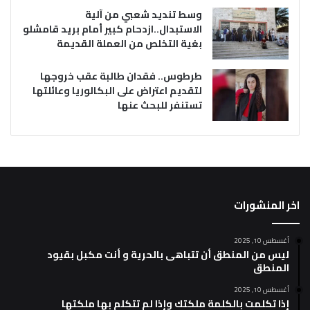
وسط تنديد شعبي من آلية
الاستبدال..ازدحام كبير أمام بريد قامشلو
بغية التخلص من العملة القديمة
طرطوس.. فقدان طالبة عقب خروجها
لتقديم اعتراض على البكالوريا وعائلتها
تستنفر للبحث عنها
اخر المنشورات
أغسطس 10, 2025
ليس من المنطق أن تتباهى بالحرية و أنت مكبل بقيود
المنطق
أغسطس 10, 2025
إذا تكلمت بالكلمة ملكتك وإذا لم تتكلم بها ملكتها