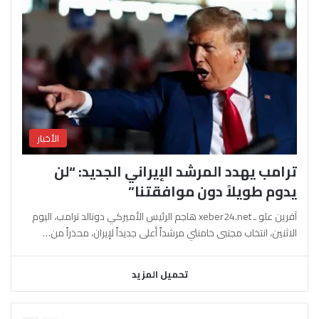
الأخبار
ترامب يهدد المرشد الإيراني الجديد: “لن
يدوم طويلاً دون موافقتنا”
آفرين علو ـ xeber24.net هاجم الرئيس الأميركي دونالد ترامب، اليوم
الاثنين، انتخاب مجتبى خامنئي مرشداً أعلى جديداً لإيران، محذراً من…
تحميل المزيد
السابقة
التالية