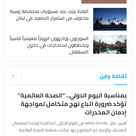
النفط يثبت عند مستويات منخفضة وسط
مخاوف من استمرار التصعيد في لبنان
السوريون يواجهون انهياراً معيشياً قاسياً
ويخططون لاحتجاجات في ذكرى
الاستقلال
السابقة
التالية
ثقافة وفن
الصفحة
الصفحة
بمناسبة اليوم الدولي.. “الصحة العالمية”
تؤكد ضرورة اتباع نهج متكامل لمواجهة
إدمان المخدرات
آفرين علو ـ xeber24.net في اليوم الدولي لمكافحة إساءة استعمال
المخدرات والإتجار غير المشروع بها، شدّدت منظمة الصحة العالمية