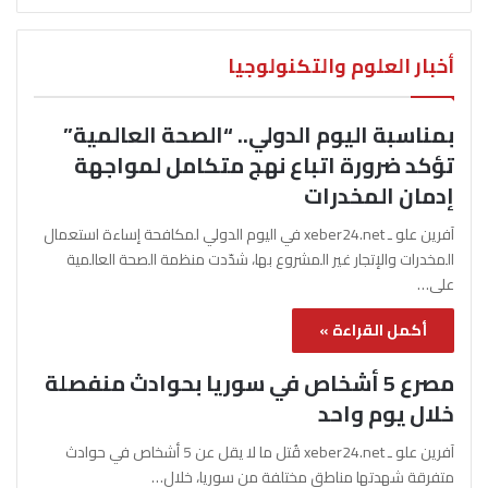
أخبار العلوم والتكنولوجيا
بمناسبة اليوم الدولي.. “الصحة العالمية”
تؤكد ضرورة اتباع نهج متكامل لمواجهة
إدمان المخدرات
آفرين علو ـ xeber24.net في اليوم الدولي لمكافحة إساءة استعمال
المخدرات والإتجار غير المشروع بها، شدّدت منظمة الصحة العالمية
على…
أكمل القراءة »
مصرع 5 أشخاص في سوريا بحوادث منفصلة
خلال يوم واحد
آفرين علو ـ xeber24.net قُتل ما لا يقل عن 5 أشخاص في حوادث
متفرقة شهدتها مناطق مختلفة من سوريا، خلال…