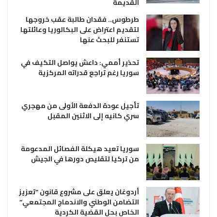
القديمة
طرطوس.. فقدان طالبة عقب خروجها
لتقديم اعتراض على البكالوريا وعائلتها
تستنفر للبحث عنها
تحذير أممي: داعش يواصل التكيف في
سوريا رغم تراجع قدراته المركزية
تأجيل عودة الدفعة الأولى من مهجري
سري كانيه إلى الاثنين المقبل
سوريا تعيد هيكلة الفصائل المدعومة
من تركيا لتقليص دورها في الجيش
أردوغان يعلق على مشروع قانون “تعزيز
التضامن الوطني والاندماج المجتمعي”
الخاص بحل القضية الكردية