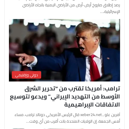
رصد إطلاق صاروخ أرض-أرض من الأراضي اليمنية باتجاه الأراضي
الإسرائيلية،…
دولي وإقليمي
ترامب: أمريكا تقترب من “تحرير الشرق
الأوسط من التهديد الإيراني” ويدعو لتوسيع
الاتفاقات الإبراهيمية
آفرين علو ـ xeber24.net قال الرئيس الأمريكي دونالد ترامب، مساء
أمس الجمعة، إن الولايات المتحدة باتت أقرب من أي وقت…