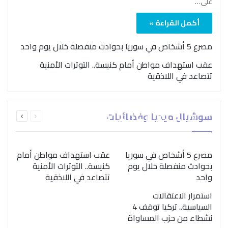
على…
أكمل القراءة »
مصرع 5 أشخاص في سوريا بحوادث منفصلة خلال يوم واحد
عقب استهداف مواطن أمام كنيسة.. التوترات الأمنية
تتصاعد في اللاذقية
بمناسبة اليوم الدولي..
السابقة
التالية
سوشيال ميديا وفضائيات
“الصحة العالمية” تؤكد
الصفحة
الصفحة
ضرورة اتباع نهج متكامل
لمواجهة إدمان المخدرات
مصرع 5 أشخاص في سوريا
عقب استهداف مواطن أمام
بحوادث منفصلة خلال يوم
كنيسة.. التوترات الأمنية
واحد
تتصاعد في اللاذقية
استمرار الاعتقالات
السياسية.. تركيا توقف 4
نشطاء من حزب المساواة