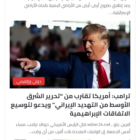
رصد إطلاق صاروخ أرض-أرض من الأراضي اليمنية باتجاه الأراضي
الإسرائيلية،…
دولي وإقليمي
ترامب: أمريكا تقترب من “تحرير الشرق
الأوسط من التهديد الإيراني” ويدعو لتوسيع
الاتفاقات الإبراهيمية
آفرين علو ـ xeber24.net قال الرئيس الأمريكي دونالد ترامب، مساء
أمس الجمعة، إن الولايات المتحدة باتت أقرب من أي وقت…