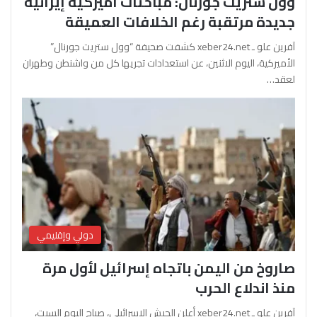
وول ستريت جورنال: مباحثات أميركية إيرانية
جديدة مرتقبة رغم الخلافات العميقة
آفرين علو ـ xeber24.net كشفت صحيفة “وول ستريت جورنال”
الأميركية، اليوم الاثنين، عن استعدادات تجريها كل من واشنطن وطهران
لعقد…
دولي وإقليمي
صاروخ من اليمن باتجاه إسرائيل لأول مرة
منذ اندلاع الحرب
آفرين علو ـ xeber24.net أعلن الجيش الإسرائيلي، صباح اليوم السبت،