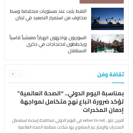
النفط يثبت عند مستويات منخفضة وسط
مخاوف من استمرار التصعيد في لبنان
السوريون يواجهون انهياراً معيشياً قاسياً
ويخططون لاحتجاجات في ذكرى
الاستقلال
السابقة
التالية
ثقافة وفن
الصفحة
الصفحة
بمناسبة اليوم الدولي.. “الصحة العالمية”
تؤكد ضرورة اتباع نهج متكامل لمواجهة
إدمان المخدرات
آفرين علو ـ xeber24.net في اليوم الدولي لمكافحة إساءة استعمال
المخدرات والإتجار غير المشروع بها، شدّدت منظمة الصحة العالمية