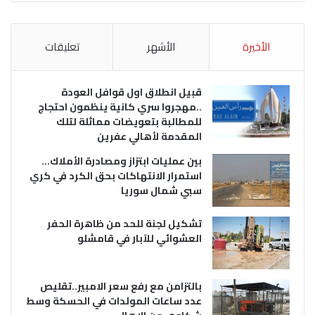
الأخيرة
الأشهر
تعليقات
قبيل انطلاق اول قوافل العودة
..مهجروا سري كانية ينظمون احتجاج
للمطالبة بتعويضات مماثلة لتلك
المقدمة لأهالي عفرين
بين عمليات ابتزاز ومصادرة الأملاك…
استمرار الانتهاكات بحق الكرد في كري
سبي شمال سوريا
تشكيل لجنة للحد من ظاهرة الحفر
العشوائي للآبار في قامشلو
بالتزامن مع رفع سعر الامبير..تقليص
عدد ساعات المولدات في الحسكة وسط