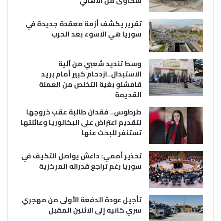
شكاوى من الاهالي
تقرير يكشف أزمة معقدة جديدة في
سوريا هي الاسوء بعد الحرب
وسط تنديد شعبي من آلية
الاستبدال..ازدحام كبير أمام بريد
قامشلو بغية التخلص من العملة
القديمة
طرطوس.. فقدان طالبة عقب خروجها
لتقديم اعتراض على البكالوريا وعائلتها
تستنفر للبحث عنها
تحذير أممي: داعش يواصل التكيف في
سوريا رغم تراجع قدراته المركزية
تأجيل عودة الدفعة الأولى من مهجري
سري كانيه إلى الاثنين المقبل