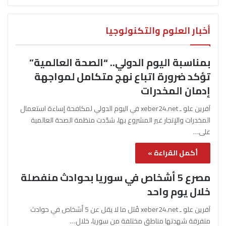
أخبار العلوم والتكنولوجيا
بمناسبة اليوم الدولي.. “الصحة العالمية”
تؤكد ضرورة اتباع نهج متكامل لمواجهة
إدمان المخدرات
آفرين علو ـ xeber24.net في اليوم الدولي لمكافحة إساءة استعمال
المخدرات والإتجار غير المشروع بها، شدّدت منظمة الصحة العالمية
على…
أكمل القراءة »
مصرع 5 أشخاص في سوريا بحوادث منفصلة
خلال يوم واحد
آفرين علو ـ xeber24.net قُتل ما لا يقل عن 5 أشخاص في حوادث
متفرقة شهدتها مناطق مختلفة من سوريا، خلال…