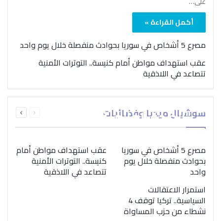
على…
أكمل القراءة »
مصرع 5 أشخاص في سوريا بحوادث منفصلة خلال يوم واحد
عقب استهداف مواطن أمام كنيسة.. التوترات الأمنية
تتصاعد في اللاذقية
بمناسبة اليوم الدولي..
السابقة
التالية
سوشيال ميديا وفضائيات
“الصحة العالمية” تؤكد
الصفحة
الصفحة
ضرورة اتباع نهج متكامل
لمواجهة إدمان المخدرات
مصرع 5 أشخاص في سوريا
عقب استهداف مواطن أمام
بحوادث منفصلة خلال يوم
كنيسة.. التوترات الأمنية
واحد
تتصاعد في اللاذقية
استمرار الاعتقالات
السياسية.. تركيا توقف 4
نشطاء من حزب المساواة