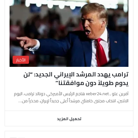
الأخبار
ترامب يهدد المرشد الإيراني الجديد: “لن
يدوم طويلاً دون موافقتنا”
آفرين علو ـ xeber24.net هاجم الرئيس الأميركي دونالد ترامب، اليوم
الاثنين، انتخاب مجتبى خامنئي مرشداً أعلى جديداً لإيران، محذراً من…
تحميل المزيد
السابقة
التالية