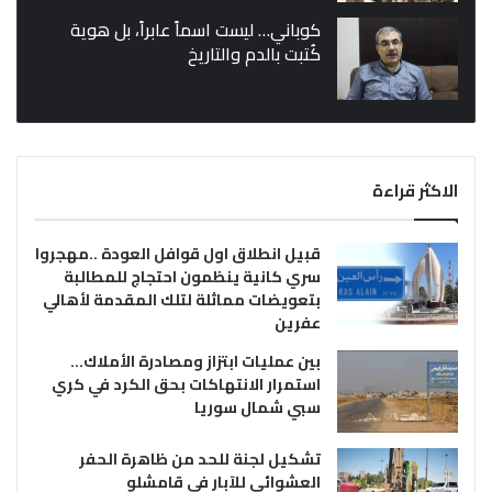
كوباني… ليست اسماً عابراً، بل هوية
كُتبت بالدم والتاريخ
الاكثر قراءة
قبيل انطلاق اول قوافل العودة ..مهجروا
سري كانية ينظمون احتجاج للمطالبة
بتعويضات مماثلة لتلك المقدمة لأهالي
عفرين
بين عمليات ابتزاز ومصادرة الأملاك…
استمرار الانتهاكات بحق الكرد في كري
سبي شمال سوريا
تشكيل لجنة للحد من ظاهرة الحفر
العشوائي للآبار في قامشلو