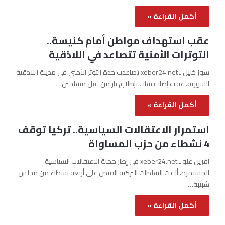
أكمل القراءة »
عقب استهداف مواطن أمام كنيسة..
التوترات الأمنية تتصاعد في اللاذقية
سوز خليل ـ xeber24.net تصاعدت حدة التوتر الأمني في مدينة اللاذقية
السورية، عقب إصابة شاب بإطلاق نار من قبل مسلحين…
أكمل القراءة »
استمرار الاعتقالات السياسية.. تركيا توقف
4 نشطاء من حزب المساواة
آفرين علو ـ xeber24.net في إطار حملة الاعتقالات السياسية
المستمرة، ألقت السلطات التركية القبض على أربعة نشطاء من مجلس
شبيبة…
أكمل القراءة »