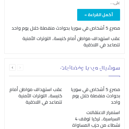
على…
أكمل القراءة »
مصرع 5 أشخاص في سوريا بحوادث منفصلة خلال يوم واحد
عقب استهداف مواطن أمام كنيسة.. التوترات الأمنية
تتصاعد في اللاذقية
بمناسبة اليوم الدولي..
السابقة
التالية
سوشيال ميديا وفضائيات
“الصحة العالمية” تؤكد
الصفحة
الصفحة
ضرورة اتباع نهج متكامل
لمواجهة إدمان المخدرات
مصرع 5 أشخاص في سوريا
عقب استهداف مواطن أمام
بحوادث منفصلة خلال يوم
كنيسة.. التوترات الأمنية
واحد
تتصاعد في اللاذقية
استمرار الاعتقالات
السياسية.. تركيا توقف 4
نشطاء من حزب المساواة