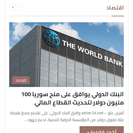
السابقة
التالية
اقتصاد
الصفحة
الصفحة
اقتصاد
البنك الدولي يوافق على منح سوريا 100
مليون دولار لتحديث القطاع المالي
آفرين علو – xeber24.net وافق البنك الدولي، على تقديم منحةٍ بقيمة
مئة مليون دولار، من المؤسسة الدولية للتنمية، لدعم جهود…
أكمل القراءة »