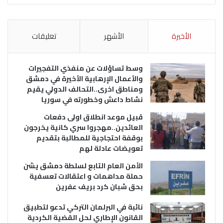
الأخيرة
الأشهر
تعليقات
وسط تساؤلات عن منفذي التفجيرات
والأعمال الإرهابية الأخيرة في دمشق
ومناطق اخرى..التحالف الدولي يقيم
نشاط داعش وخطورته في سوريا
قبيل موعد انطلاق اولى دفعات
العائدين..مهجروا سري كانية يخرجون
بوقفة احتجاجية للمطالبة بتقديم
تعويضات عادلة لهم
الأمن العام التابع لسلطة دمشق يشن
حملة مداهمات و اعتقالات تعسفية
بحق شبان كرد بريف عفرين
نائبة في البرلمان التركي تدعو لتطبيق
القانون الإطاري لحل القضية الكردية