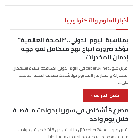
أخبار العلوم والتكنولوجيا
بمناسبة اليوم الدولي.. “الصحة العالمية”
تؤكد ضرورة اتباع نهج متكامل لمواجهة
إدمان المخدرات
آفرين علو ـ xeber24.net في اليوم الدولي لمكافحة إساءة استعمال
المخدرات والإتجار غير المشروع بها، شدّدت منظمة الصحة العالمية
على…
أكمل القراءة »
مصرع 5 أشخاص في سوريا بحوادث منفصلة
خلال يوم واحد
آفرين علو ـ xeber24.net قُتل ما لا يقل عن 5 أشخاص في حوادث
متفرقة شهدتها مناطق مختلفة من سوريا، خلال…