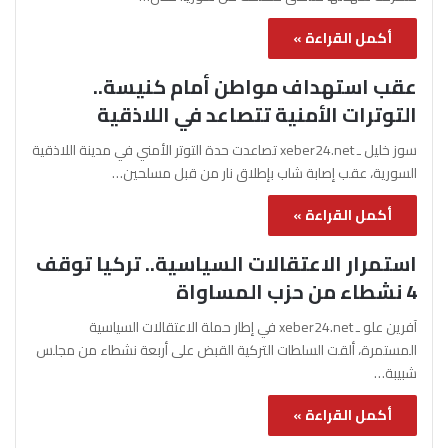
أكمل القراءة »
عقب استهداف مواطن أمام كنيسة..
التوترات الأمنية تتصاعد في اللاذقية
سوز خليل ـ xeber24.net تصاعدت حدة التوتر الأمني في مدينة اللاذقية
السورية، عقب إصابة شاب بإطلاق نار من قبل مسلحين…
أكمل القراءة »
استمرار الاعتقالات السياسية.. تركيا توقف
4 نشطاء من حزب المساواة
آفرين علو ـ xeber24.net في إطار حملة الاعتقالات السياسية
المستمرة، ألقت السلطات التركية القبض على أربعة نشطاء من مجلس
شبيبة…
أكمل القراءة »