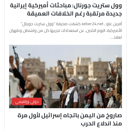
وول ستريت جورنال: مباحثات أميركية إيرانية
جديدة مرتقبة رغم الخلافات العميقة
آفرين علو ـ xeber24.net كشفت صحيفة “وول ستريت جورنال”
الأميركية، اليوم الاثنين، عن استعدادات تجريها كل من واشنطن وطهران
لعقد…
دولي وإقليمي
صاروخ من اليمن باتجاه إسرائيل لأول مرة
منذ اندلاع الحرب