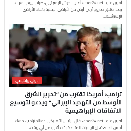
آفرين علو ـ xeber24.net أعلن الجيش الإسرائيلي، صباح اليوم السبت،
رصد إطلاق صاروخ أرض-أرض من الأراضي اليمنية باتجاه الأراضي
الإسرائيلية،…
دولي وإقليمي
ترامب: أمريكا تقترب من “تحرير الشرق
الأوسط من التهديد الإيراني” ويدعو لتوسيع
الاتفاقات الإبراهيمية
آفرين علو ـ xeber24.net قال الرئيس الأمريكي دونالد ترامب، مساء
أمس الجمعة، إن الولايات المتحدة باتت أقرب من أي وقت…