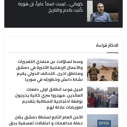
كوباني… ليست اسماً عابراً، بل هوية
كُتبت بالدم والتاريخ
الاكثر قراءة
وسط تساؤلات عن منفذي التفجيرات
والأعمال الإرهابية الأخيرة في دمشق
ومناطق اخرى..التحالف الدولي يقيم
نشاط داعش وخطورته في سوريا
قبيل موعد انطلاق اولى دفعات
العائدين..مهجروا سري كانية يخرجون
بوقفة احتجاجية للمطالبة بتقديم
تعويضات عادلة لهم
الأمن العام التابع لسلطة دمشق يشن
حملة مداهمات و اعتقالات تعسفية بحق