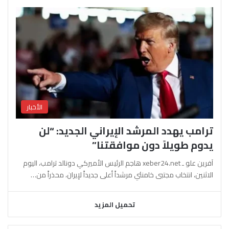
الأخبار
ترامب يهدد المرشد الإيراني الجديد: “لن
يدوم طويلاً دون موافقتنا”
آفرين علو ـ xeber24.net هاجم الرئيس الأميركي دونالد ترامب، اليوم
الاثنين، انتخاب مجتبى خامنئي مرشداً أعلى جديداً لإيران، محذراً من…
تحميل المزيد