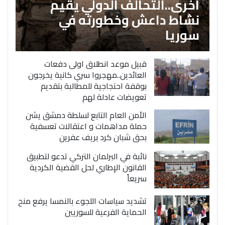
اخرى..التحالف الدولي يقيم
نشاط داعش وخطورته في
سوريا
قبيل موعد انطلاق اولى دفعات
العائدين..مهجروا سري كانية يخرجون
بوقفة احتجاجية للمطالبة بتقديم
تعويضات عادلة لهم
الأمن العام التابع لسلطة دمشق يشن
حملة مداهمات و اعتقالات تعسفية
بحق شبان كرد بريف عفرين
نائبة في البرلمان التركي تدعو لتطبيق
القانون الإطاري لحل القضية الكردية
سريعاً
تشديد سياسات اللجوء بالنمسا يرفع منح
الحماية الفرعية للسوريين