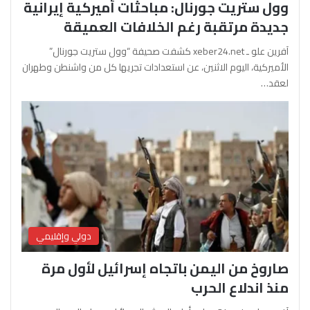
وول ستريت جورنال: مباحثات أميركية إيرانية
جديدة مرتقبة رغم الخلافات العميقة
آفرين علو ـ xeber24.net كشفت صحيفة “وول ستريت جورنال”
الأميركية، اليوم الاثنين، عن استعدادات تجريها كل من واشنطن وطهران
لعقد…
دولي وإقليمي
صاروخ من اليمن باتجاه إسرائيل لأول مرة
منذ اندلاع الحرب