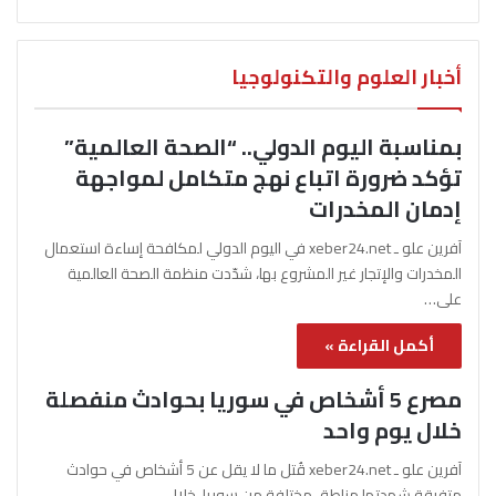
أخبار العلوم والتكنولوجيا
بمناسبة اليوم الدولي.. “الصحة العالمية”
تؤكد ضرورة اتباع نهج متكامل لمواجهة
إدمان المخدرات
آفرين علو ـ xeber24.net في اليوم الدولي لمكافحة إساءة استعمال
المخدرات والإتجار غير المشروع بها، شدّدت منظمة الصحة العالمية
على…
أكمل القراءة »
مصرع 5 أشخاص في سوريا بحوادث منفصلة
خلال يوم واحد
آفرين علو ـ xeber24.net قُتل ما لا يقل عن 5 أشخاص في حوادث
متفرقة شهدتها مناطق مختلفة من سوريا، خلال…