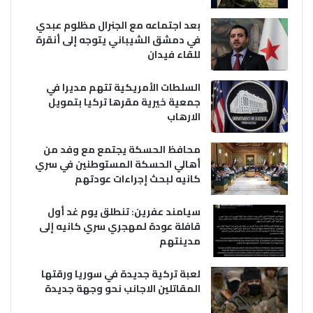
بعد اجتماعه مع الجنرال مظلوم عبدي
في دمشق الشيباني يتوجه إلى أنقرة
للقاء فيدان
السلطات الأمريكية تتهم مديرا في
جمعية خيرية مقرها تركيا بتمويل
الارهاب
محافظ الحسكة يجتمع مع وفد من
أهالي الحسكة المستوطنين في سري
كانيه لبحث إجراءات عودتهم
سيامند عفرين: تنطلق يوم غد أول
قافلة عودة لمهجري سري كانيه إلى
مدينتهم
لعبة تركية جديدة في سوريا ورقتها
المقاتلين الاجانب نحو وجهة جديدة