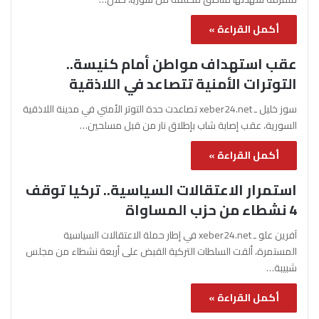
أكمل القراءة »
عقب استهداف مواطن أمام كنيسة..
التوترات الأمنية تتصاعد في اللاذقية
سوز خليل ـ xeber24.net تصاعدت حدة التوتر الأمني في مدينة اللاذقية
السورية، عقب إصابة شاب بإطلاق نار من قبل مسلحين…
أكمل القراءة »
استمرار الاعتقالات السياسية.. تركيا توقف
4 نشطاء من حزب المساواة
آفرين علو ـ xeber24.net في إطار حملة الاعتقالات السياسية
المستمرة، ألقت السلطات التركية القبض على أربعة نشطاء من مجلس
شبيبة…
أكمل القراءة »