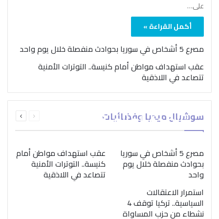
على…
أكمل القراءة »
مصرع 5 أشخاص في سوريا بحوادث منفصلة خلال يوم واحد
عقب استهداف مواطن أمام كنيسة.. التوترات الأمنية
تتصاعد في اللاذقية
بمناسبة اليوم الدولي..
السابقة
التالية
سوشيال ميديا وفضائيات
“الصحة العالمية” تؤكد
الصفحة
الصفحة
ضرورة اتباع نهج متكامل
لمواجهة إدمان المخدرات
مصرع 5 أشخاص في سوريا
عقب استهداف مواطن أمام
بحوادث منفصلة خلال يوم
كنيسة.. التوترات الأمنية
واحد
تتصاعد في اللاذقية
استمرار الاعتقالات
السياسية.. تركيا توقف 4
نشطاء من حزب المساواة