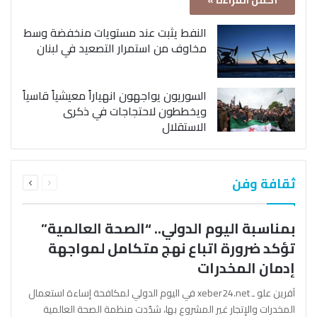
أكمل القراءة »
النفط يثبت عند مستويات منخفضة وسط
مخاوف من استمرار التصعيد في لبنان
السوريون يواجهون انهياراً معيشياً قاسياً
ويخططون لاحتجاجات في ذكرى
الاستقلال
السابقة
التالية
ثقافة وفن
الصفحة
الصفحة
بمناسبة اليوم الدولي.. “الصحة العالمية”
تؤكد ضرورة اتباع نهج متكامل لمواجهة
إدمان المخدرات
آفرين علو ـ xeber24.net في اليوم الدولي لمكافحة إساءة استعمال
المخدرات والإتجار غير المشروع بها، شدّدت منظمة الصحة العالمية