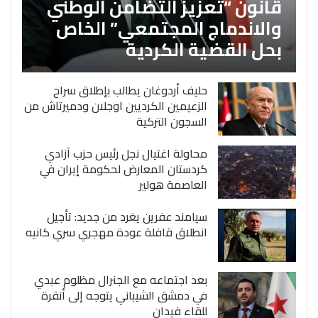
قانون “تعزيز التضامن الوطني
والاندماج المجتمعي” الخاص
بحل القضية الكردية
حليف أردوغان يطالب بإطلاق سراح
الزعيمين الكرديين اوجلان ودميرتاش من
السجون التركية
محاولة اغتيال نجل رئيس حزب آزادي
كردستان المعارض لحكومة إيران في
العاصمة هولير
سيامند عفرين يغرد من جديد: تأجيل
انطلاق قافلة عودة مهجري سري كانيه
بعد اجتماعه مع الجنرال مظلوم عبدي
في دمشق الشيباني يتوجه إلى أنقرة
للقاء فيدان