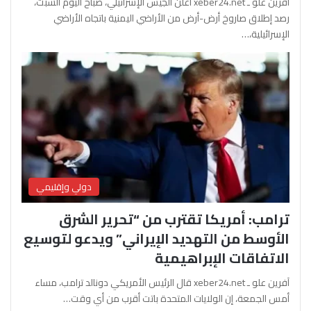
آفرين علو ـ xeber24.net أعلن الجيش الإسرائيلي، صباح اليوم السبت،
رصد إطلاق صاروخ أرض-أرض من الأراضي اليمنية باتجاه الأراضي
الإسرائيلية،…
دولي وإقليمي
ترامب: أمريكا تقترب من “تحرير الشرق
الأوسط من التهديد الإيراني” ويدعو لتوسيع
الاتفاقات الإبراهيمية
آفرين علو ـ xeber24.net قال الرئيس الأمريكي دونالد ترامب، مساء
أمس الجمعة، إن الولايات المتحدة باتت أقرب من أي وقت…