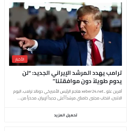
الأخبار
ترامب يهدد المرشد الإيراني الجديد: “لن
يدوم طويلاً دون موافقتنا”
آفرين علو ـ xeber24.net هاجم الرئيس الأميركي دونالد ترامب، اليوم
الاثنين، انتخاب مجتبى خامنئي مرشداً أعلى جديداً لإيران، محذراً من…
تحميل المزيد
السابقة
التالية