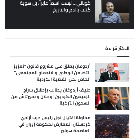
كوباني… ليست اسماً عابراً، بل هوية
كُتبت بالدم والتاريخ
الاكثر قراءة
أردوغان يعلق على مشروع قانون “تعزيز
التضامن الوطني والاندماج المجتمعي”
الخاص بحل القضية الكردية
حليف أردوغان يطالب بإطلاق سراح
الزعيمين الكرديين اوجلان ودميرتاش من
السجون التركية
محاولة اغتيال نجل رئيس حزب آزادي
كردستان المعارض لحكومة إيران في
العاصمة هولير