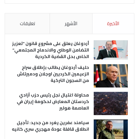
الأخيرة
الأشهر
تعليقات
أردوغان يعلق على مشروع قانون “تعزيز
التضامن الوطني والاندماج المجتمعي”
الخاص بحل القضية الكردية
حليف أردوغان يطالب بإطلاق سراح
الزعيمين الكرديين اوجلان ودميرتاش
من السجون التركية
محاولة اغتيال نجل رئيس حزب آزادي
كردستان المعارض لحكومة إيران في
العاصمة هولير
سيامند عفرين يغرد من جديد: تأجيل
انطلاق قافلة عودة مهجري سري كانيه