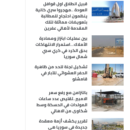
قبيل انطلاق اول قوافل
العودة ..مهجروا سري كانية
ينظمون احتجاج للمطالبة
بتعويضات مماثلة لتلك
المقدمة لأهالي عفرين
بين عمليات ابتزاز ومصادرة
الأملاك…استمرار الانتهاكات
بحق الكرد في كري سبي
شمال سوريا
تشكيل لجنة للحد من ظاهرة
الحفر العشوائي للآبار في
قامشلو
بالتزامن مع رفع سعر
الامبير..تقليص عدد ساعات
المولدات في الحسكة وسط
شكاوى من الاهالي
تقرير يكشف أزمة معقدة
جديدة في سوريا هي