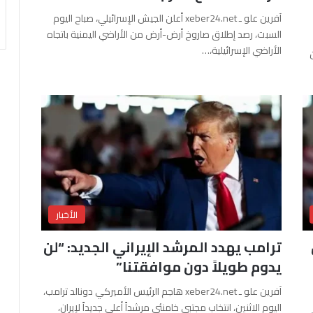
آفرين علو ـ xeber24.net أعلن الجيش الإسرائيلي، صباح اليوم
السبت، رصد إطلاق صاروخ أرض-أرض من الأراضي اليمنية باتجاه
الأراضي الإسرائيلية،…
الأخبار
ترامب يهدد المرشد الإيراني الجديد: “لن
يدوم طويلاً دون موافقتنا”
آفرين علو ـ xeber24.net هاجم الرئيس الأميركي دونالد ترامب،
اليوم الاثنين، انتخاب مجتبى خامنئي مرشداً أعلى جديداً لإيران،