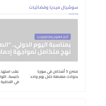
سوشيال ميديا وفضائيات
أخبار العلوم والتكنولوجيا
بمناسبة اليوم الدولي.. “الص
نهج متكامل لمواجهة إدمان
مصرع 5 أشخاص في سوريا
عقب استهدا
بحوادث منفصلة خلال يوم واحد
كنيسة.. التوت
في اللاذقية