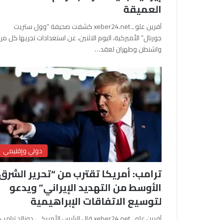
العميقة
آفرين علو ـ xeber24.net كشفت صحيفة “وول ستريت
جورنال” الأميركية، اليوم الاثنين، عن استعدادات تجريها كل من
واشنطن وطهران لعقد…
دولي وإقليمي
ترامب: أمريكا تقترب من “تحرير الشرق
الأوسط من التهديد الإيراني” ويدعو
لتوسيع الاتفاقات الإبراهيمية
آفرين علو ـ xeber24.net قال الرئيس الأمريكي دونالد ترامب،