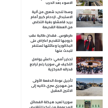
الاسوء بعد الحرب
وسط تنديد شعبي من آلية
الاستبدال..ازدحام كبير أمام
بريد قامشلو بغية التخلص
من العملة القديمة
طرطوس.. فقدان طالبة عقب
خروجها لتقديم اعتراض على
البكالوريا وعائلتها تستنفر
للبحث عنها
تحذير أممي: داعش يواصل
التكيف في سوريا رغم تراجع
قدراته المركزية
تأجيل عودة الدفعة الأولى
من مهجري سري كانيه إلى
الاثنين المقبل
سوريا تعيد هيكلة الفصائل
المدعومة من تركيا لتقليص