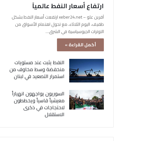
ارتفاع أسعار النفط عالمياً
آفرين علو – xeber24.net ارتفعت أسعار النفط بشكل
طفيف، اليوم الثلاثاء، مع تحول اهتمام الأسواق من
التوترات الجيوسياسية في الشرق…
أكمل القراءة »
النفط يثبت عند مستويات
منخفضة وسط مخاوف من
استمرار التصعيد في لبنان
السوريون يواجهون انهياراً
معيشياً قاسياً ويخططون
لاحتجاجات في ذكرى
الاستقلال