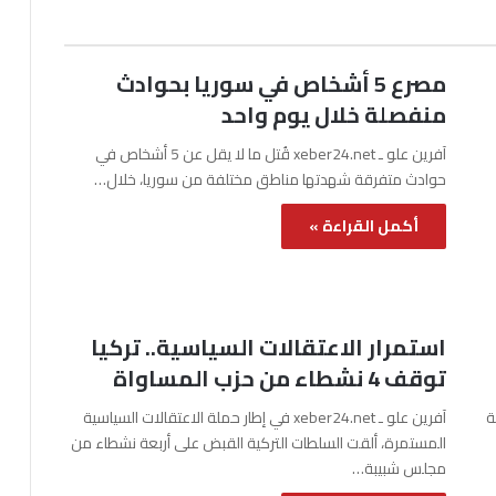
مصرع 5 أشخاص في سوريا بحوادث
منفصلة خلال يوم واحد
آفرين علو ـ xeber24.net قُتل ما لا يقل عن 5 أشخاص في
حوادث متفرقة شهدتها مناطق مختلفة من سوريا، خلال…
أكمل القراءة »
استمرار الاعتقالات السياسية.. تركيا
توقف 4 نشطاء من حزب المساواة
نة
آفرين علو ـ xeber24.net في إطار حملة الاعتقالات السياسية
المستمرة، ألقت السلطات التركية القبض على أربعة نشطاء من
مجلس شبيبة…