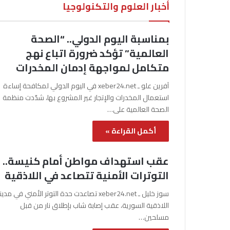
أخبار العلوم والتكنولوجيا
بمناسبة اليوم الدولي.. “الصحة
العالمية” تؤكد ضرورة اتباع نهج
متكامل لمواجهة إدمان المخدرات
آفرين علو ـ xeber24.net في اليوم الدولي لمكافحة إساءة
استعمال المخدرات والإتجار غير المشروع بها، شدّدت منظمة
الصحة العالمية على…
أكمل القراءة »
عقب استهداف مواطن أمام كنيسة..
التوترات الأمنية تتصاعد في اللاذقية
سوز خليل ـ xeber24.net تصاعدت حدة التوتر الأمني في مدي
اللاذقية السورية، عقب إصابة شاب بإطلاق نار من قبل
مسلحين…