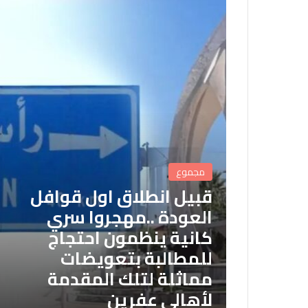
مجموع
قبيل انطلاق اول قوافل
العودة ..مهجروا سري
كانية ينظمون احتجاج
للمطالبة بتعويضات
مماثلة لتلك المقدمة
لأهالي عفرين