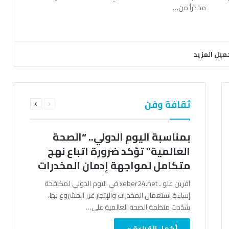
محذراً من…
ميل المزيد
السابقة
التالية
ثقافة وفن
الصفحة
الصفحة
بمناسبة اليوم الدولي.. “الصحة
العالمية” تؤكد ضرورة اتباع نهج
متكامل لمواجهة إدمان المخدرات
آفرين علو ـ xeber24.net في اليوم الدولي لمكافحة
إساءة استعمال المخدرات والإتجار غير المشروع بها،
شدّدت منظمة الصحة العالمية على…
أكمل القراءة »