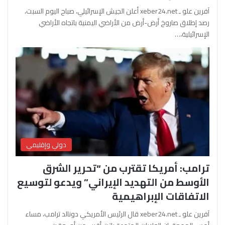
آفرين علو ـ xeber24.net أعلن الجيش الإسرائيلي، صباح اليوم السبت،
رصد إطلاق صاروخ أرض-أرض من الأراضي اليمنية باتجاه الأراضي
الإسرائيلية،…
دولي وإقليمي
ترامب: أمريكا تقترب من “تحرير الشرق
الأوسط من التهديد الإيراني” ويدعو لتوسيع
الاتفاقات الإبراهيمية
آفرين علو ـ xeber24.net قال الرئيس الأمريكي دونالد ترامب، مساء