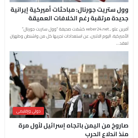
وول ستريت جورنال: مباحثات أميركية إيرانية
جديدة مرتقبة رغم الخلافات العميقة
آفرين علو ـ xeber24.net كشفت صحيفة “وول ستريت جورنال”
الأميركية، اليوم الاثنين، عن استعدادات تجريها كل من واشنطن وطهران
لعقد…
دولي وإقليمي
صاروخ من اليمن باتجاه إسرائيل لأول مرة
منذ اندلاع الحرب