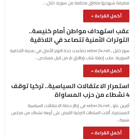
متفرقة شهدتها مناطق مختلفة من سوريا، خلال…
أكمل القراءة »
عقب استهداف مواطن أمام كنيسة..
التوترات الأمنية تتصاعد في اللاذقية
سوز خليل ـ xeber24.net تصاعدت حدة التوتر الأمني في مدينة اللاذقية
السورية، عقب إصابة شاب بإطلاق نار من قبل مسلحين…
أكمل القراءة »
استمرار الاعتقالات السياسية.. تركيا توقف
4 نشطاء من حزب المساواة
آفرين علو ـ xeber24.net في إطار حملة الاعتقالات السياسية
المستمرة، ألقت السلطات التركية القبض على أربعة نشطاء من مجلس
شبيبة…
أكمل القراءة »