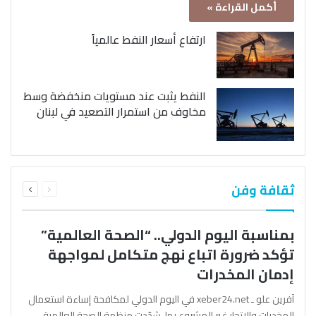
أكمل القراءة »
ارتفاع أسعار النفط عالمياً
النفط يثبت عند مستويات منخفضة وسط
مخاوف من استمرار التصعيد في لبنان
السابقة
التالية
ثقافة وفن
الصفحة
الصفحة
بمناسبة اليوم الدولي.. “الصحة العالمية”
تؤكد ضرورة اتباع نهج متكامل لمواجهة
إدمان المخدرات
آفرين علو ـ xeber24.net في اليوم الدولي لمكافحة إساءة استعمال
المخدرات والإتجار غير المشروع بها، شدّدت منظمة الصحة العالمية