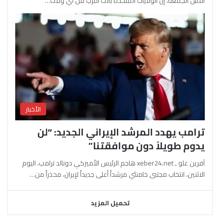
أمس الجمعة، إن الولايات المتحدة باتت أقرب من أي وقت…
الأخبار
ترامب يهدد المرشد الإيراني الجديد: “لن
يدوم طويلاً دون موافقتنا”
آفرين علو ـ xeber24.net هاجم الرئيس الأميركي دونالد ترامب، اليوم
الاثنين، انتخاب مجتبى خامنئي مرشداً أعلى جديداً لإيران، محذراً من…
تحميل المزيد