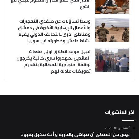
الشرع
وسط تساؤلات عن منفذي التفجيرات
والأعمال الإرهابية الأخيرة في دمشق
ومناطق اخرى..التحالف الدولي يقيم
نشاط داعش وخطورته في سوريا
قبيل موعد انطلاق اولى دفعات
العائدين..مهجروا سري كانية يخرجون
بوقفة احتجاجية للمطالبة بتقديم
تعويضات عادلة لهم
اخر المنشورات
أغسطس 10, 2025
ليس من المنطق أن تتباهى بالحرية و أنت مكبل بقيود