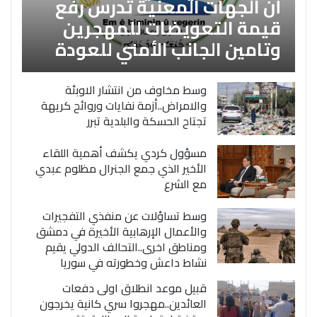
أن الجهات المعنية تدرس رفع
قيمة التعويضات للمهجرين
وتامين الجانب الأمني للعودة
وسط مخاوف من انتشار الاوبئة
والامراض..أزمة نفايات وروائح كريهة
تجتاح الحسكة والبلدية تبرر
مسؤول كردي يكشف أهمية اللقاء
الأخير الذي جمع الجنرال مظلوم عبدي
مع الشرع
وسط تساؤلات عن منفذي التفجيرات
والأعمال الإرهابية الأخيرة في دمشق
ومناطق اخرى..التحالف الدولي يقيم
نشاط داعش وخطورته في سوريا
قبيل موعد انطلاق اولى دفعات
العائدين..مهجروا سري كانية يخرجون