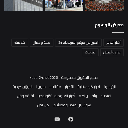
معرض الوسوم
أخبار العالم
الصور من موقع السويدداء 24
صحة و جمال
كلاسيك
مال و أعمال
منوعات
جميع الحقوق محفوظة - xeber24.net 2026
الرئيسية
اخبار كردستانية
الأخبار
مقالات
سوريا
شوؤن كردية
اقتصاد
بيئة
رياضة
أخبار العلوم والتكنولوجيا
ثقافة وفن
سوشيال ميديا وفضائيات
من نحن
فيسبوك
‫YouTube