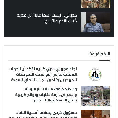
كوباني… ليست اسماً عابراً، بل هوية
كُتبت بالدم والتاريخ
الاكثر قراءة
لجنة مجهري سري كانيه تؤكد أن الجهات
المعنية تدرس رفع قيمة التعويضات
للمهجرين وتامين الجانب الأمني للعودة
وسط مخاوف من انتشار الاوبئة
والامراض..أزمة نفايات وروائح كريهة
تجتاح الحسكة والبلدية تبرر
مسؤول كردي يكشف أهمية اللقاء
الأخير الذي جمع الجنرال مظلوم عبدي مع