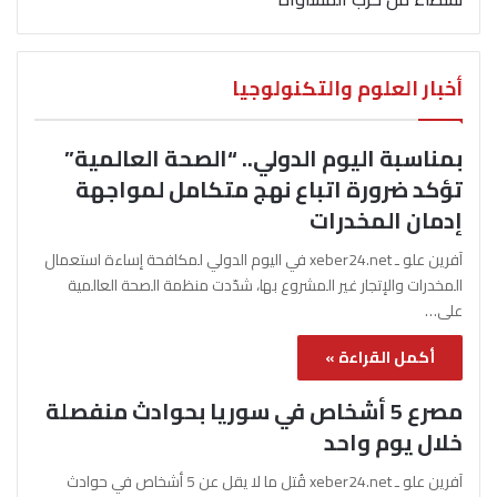
أخبار العلوم والتكنولوجيا
بمناسبة اليوم الدولي.. “الصحة العالمية”
تؤكد ضرورة اتباع نهج متكامل لمواجهة
إدمان المخدرات
آفرين علو ـ xeber24.net في اليوم الدولي لمكافحة إساءة استعمال
المخدرات والإتجار غير المشروع بها، شدّدت منظمة الصحة العالمية
على…
أكمل القراءة »
مصرع 5 أشخاص في سوريا بحوادث منفصلة
خلال يوم واحد
آفرين علو ـ xeber24.net قُتل ما لا يقل عن 5 أشخاص في حوادث