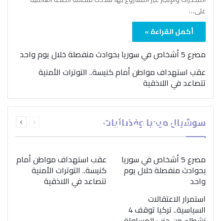
على…
أكمل القراءة »
مصرع 5 أشخاص في سوريا بحوادث منفصلة خلال يوم واحد
عقب استهداف مواطن أمام كنيسة.. التوترات الأمنية
تتصاعد في اللاذقية
بمناسبة اليوم الدولي..
السابقة
التالية
سوشيال ميديا وفضائيات
“الصحة العالمية” تؤكد
الصفحة
الصفحة
ضرورة اتباع نهج متكامل
لمواجهة إدمان المخدرات
مصرع 5 أشخاص في سوريا
عقب استهداف مواطن أمام
بحوادث منفصلة خلال يوم
كنيسة.. التوترات الأمنية
واحد
تتصاعد في اللاذقية
استمرار الاعتقالات
السياسية.. تركيا توقف 4
نشطاء من حزب المساواة