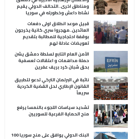
ومناطق اخرى..التحالف الدولي يقيم
نشاط داعش وخطورته في سوريا
قبيل موعد انطلاق اولى دفعات
العائدين..مهجروا سري كانية يخرجون
بوقفة احتجاجية للمطالبة بتقديم
تعويضات عادلة لهم
الأمن العام التابع لسلطة دمشق يشن
حملة مداهمات و اعتقالات تعسفية
بحق شبان كرد بريف عفرين
نائبة في البرلمان التركي تدعو لتطبيق
القانون الإطاري لحل القضية الكردية
سريعاً
تشديد سياسات اللجوء بالنمسا يرفع
منح الحماية الفرعية للسوريين
البنك الدولي يوافق على منح سوريا 100