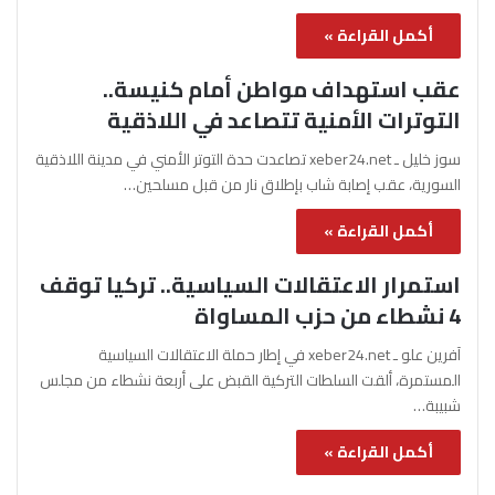
أكمل القراءة »
عقب استهداف مواطن أمام كنيسة..
التوترات الأمنية تتصاعد في اللاذقية
سوز خليل ـ xeber24.net تصاعدت حدة التوتر الأمني في مدينة اللاذقية
السورية، عقب إصابة شاب بإطلاق نار من قبل مسلحين…
أكمل القراءة »
استمرار الاعتقالات السياسية.. تركيا توقف
4 نشطاء من حزب المساواة
آفرين علو ـ xeber24.net في إطار حملة الاعتقالات السياسية
المستمرة، ألقت السلطات التركية القبض على أربعة نشطاء من مجلس
شبيبة…
أكمل القراءة »