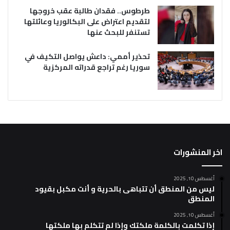
طرطوس.. فقدان طالبة عقب خروجها
لتقديم اعتراض على البكالوريا وعائلتها
تستنفر للبحث عنها
تحذير أممي: داعش يواصل التكيف في
سوريا رغم تراجع قدراته المركزية
اخر المنشورات
أغسطس 10, 2025
ليس من المنطق أن تتباهى بالحرية و أنت مكبل بقيود
المنطق
أغسطس 10, 2025
إذا تكلمت بالكلمة ملكتك وإذا لم تتكلم بها ملكتها