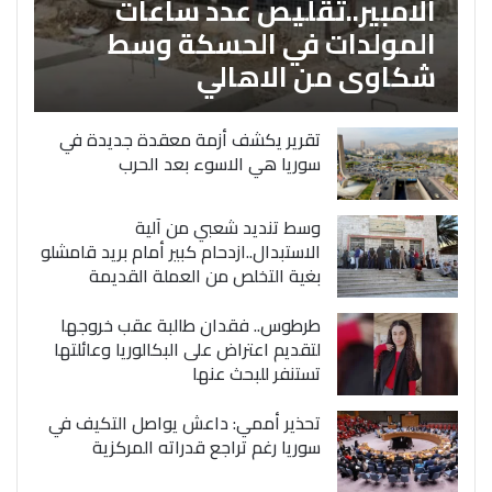
الامبير..تقليص عدد ساعات
المولدات في الحسكة وسط
شكاوى من الاهالي
تقرير يكشف أزمة معقدة جديدة في
سوريا هي الاسوء بعد الحرب
وسط تنديد شعبي من آلية
الاستبدال..ازدحام كبير أمام بريد قامشلو
بغية التخلص من العملة القديمة
طرطوس.. فقدان طالبة عقب خروجها
لتقديم اعتراض على البكالوريا وعائلتها
تستنفر للبحث عنها
تحذير أممي: داعش يواصل التكيف في
سوريا رغم تراجع قدراته المركزية