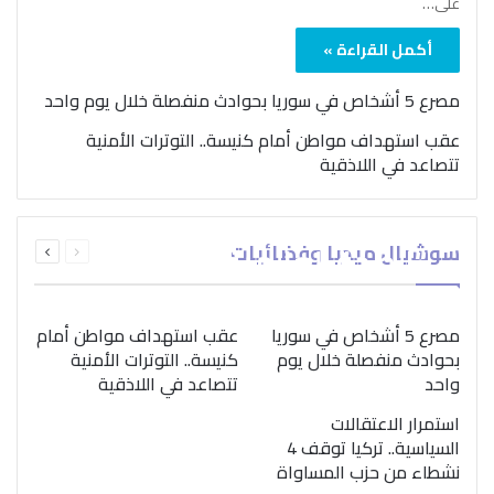
على…
أكمل القراءة »
مصرع 5 أشخاص في سوريا بحوادث منفصلة خلال يوم واحد
عقب استهداف مواطن أمام كنيسة.. التوترات الأمنية
تتصاعد في اللاذقية
بمناسبة اليوم الدولي..
السابقة
التالية
سوشيال ميديا وفضائيات
“الصحة العالمية” تؤكد
الصفحة
الصفحة
ضرورة اتباع نهج متكامل
لمواجهة إدمان المخدرات
مصرع 5 أشخاص في سوريا
عقب استهداف مواطن أمام
بحوادث منفصلة خلال يوم
كنيسة.. التوترات الأمنية
واحد
تتصاعد في اللاذقية
استمرار الاعتقالات
السياسية.. تركيا توقف 4
نشطاء من حزب المساواة