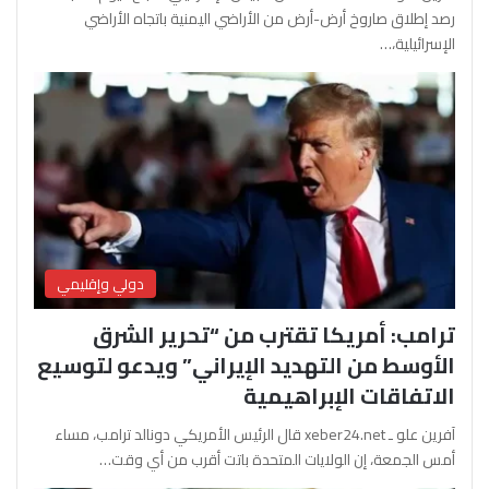
رصد إطلاق صاروخ أرض-أرض من الأراضي اليمنية باتجاه الأراضي
الإسرائيلية،…
دولي وإقليمي
ترامب: أمريكا تقترب من “تحرير الشرق
الأوسط من التهديد الإيراني” ويدعو لتوسيع
الاتفاقات الإبراهيمية
آفرين علو ـ xeber24.net قال الرئيس الأمريكي دونالد ترامب، مساء
أمس الجمعة، إن الولايات المتحدة باتت أقرب من أي وقت…