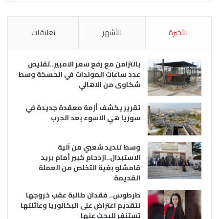
الأخيرة
الأشهر
تعليقات
بالتزامن مع رفع سعر الامبير..تقليص
عدد ساعات المولدات في الحسكة وسط
شكاوى من الاهالي
تقرير يكشف أزمة معقدة جديدة في
سوريا هي الاسوء بعد الحرب
وسط تنديد شعبي من آلية
الاستبدال..ازدحام كبير أمام بريد
قامشلو بغية التخلص من العملة
القديمة
طرطوس.. فقدان طالبة عقب خروجها
لتقديم اعتراض على البكالوريا وعائلتها
تستنفر للبحث عنها