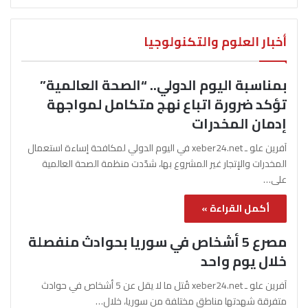
أخبار العلوم والتكنولوجيا
بمناسبة اليوم الدولي.. “الصحة العالمية”
تؤكد ضرورة اتباع نهج متكامل لمواجهة
إدمان المخدرات
آفرين علو ـ xeber24.net في اليوم الدولي لمكافحة إساءة استعمال
المخدرات والإتجار غير المشروع بها، شدّدت منظمة الصحة العالمية
على…
أكمل القراءة »
مصرع 5 أشخاص في سوريا بحوادث منفصلة
خلال يوم واحد
آفرين علو ـ xeber24.net قُتل ما لا يقل عن 5 أشخاص في حوادث
متفرقة شهدتها مناطق مختلفة من سوريا، خلال…