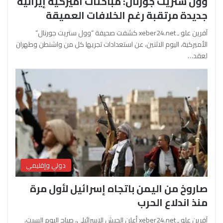
وول ستريت جورنال: مباحثات أميركية إيرانية
جديدة مرتقبة رغم الخلافات العميقة
آفرين علو ـ xeber24.net كشفت صحيفة “وول ستريت جورنال”
الأميركية، اليوم الاثنين، عن استعدادات تجريها كل من واشنطن وطهران
لعقد…
دولي وإقليمي
صاروخ من اليمن باتجاه إسرائيل لأول مرة
منذ اندلاع الحرب
آفرين علو ـ xeber24.net أعلن الجيش الإسرائيلي، صباح اليوم السبت،