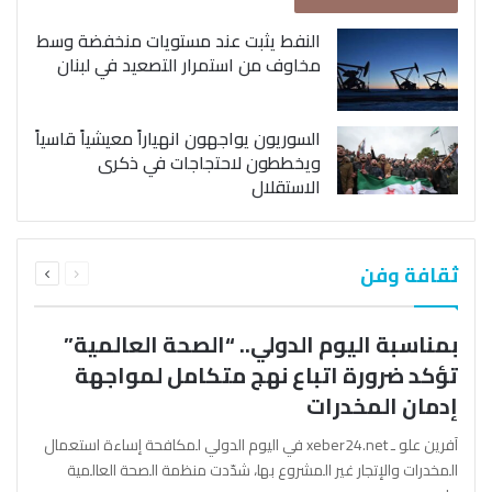
النفط يثبت عند مستويات منخفضة وسط
مخاوف من استمرار التصعيد في لبنان
السوريون يواجهون انهياراً معيشياً قاسياً
ويخططون لاحتجاجات في ذكرى
الاستقلال
السابقة
التالية
ثقافة وفن
الصفحة
الصفحة
بمناسبة اليوم الدولي.. “الصحة العالمية”
تؤكد ضرورة اتباع نهج متكامل لمواجهة
إدمان المخدرات
آفرين علو ـ xeber24.net في اليوم الدولي لمكافحة إساءة استعمال
المخدرات والإتجار غير المشروع بها، شدّدت منظمة الصحة العالمية