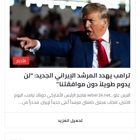
الأخبار
ترامب يهدد المرشد الإيراني الجديد: “لن
يدوم طويلاً دون موافقتنا”
آفرين علو ـ xeber24.net هاجم الرئيس الأميركي دونالد ترامب، اليوم
الاثنين، انتخاب مجتبى خامنئي مرشداً أعلى جديداً لإيران، محذراً من…
تحميل المزيد
السابقة
التالية