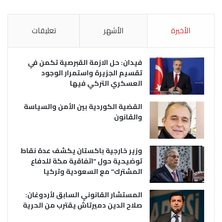
الأخيرة
الأشهر
تعليقات
فيدان: حل الازمة القبرصية تكمن في
تقسيم الجزيرة واستمرار الوجود
العسكري التركي فيها
القضية الكوردية بين الأمن والسياسة
والقانون
وزير خارجية باكستان يكشف عدة نقاط
توضيحية حول “اتفاقية مكة للدفاع
المشترك” مع السعودية وتركيا
المستشار القانوني السابق لأردوغان:
صلاح الدين دميرتاش يقترب من الحرية