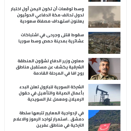
وسط توقعات أن تكون اليمن أول اختبار
لدول تحالف مكة الدفاعي الحوثيون
يعلنون استهداف مصفاة سعودية
سقوط قتلى وجرحى في اشتباكات
عشائرية بمدينة حمص وسط سوريا
معاون وزير الدفاع لشؤون المنطقة
الشرقية يكشف عن مستقبل مناطق
روج افا في المرحلة القادمة
الشركة السورية للبترول تعلن البدء
بأعمال الصيانة والتأهيل في حقول
الرميلان ومعمل غاز السويدية
في ازدواجية المعايير تتبعها سلطة
دمشق ..استمرار تواجد الرموز والاعلام
التركية في مناطق عفرين