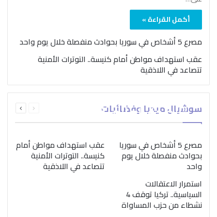
أكمل القراءة »
مصرع 5 أشخاص في سوريا بحوادث منفصلة خلال يوم واحد
عقب استهداف مواطن أمام كنيسة.. التوترات الأمنية
تتصاعد في اللاذقية
بمناسبة اليوم الدولي..
السابقة
التالية
سوشيال ميديا وفضائيات
“الصحة العالمية” تؤكد
الصفحة
الصفحة
ضرورة اتباع نهج متكامل
لمواجهة إدمان المخدرات
مصرع 5 أشخاص في سوريا
عقب استهداف مواطن أمام
بحوادث منفصلة خلال يوم
كنيسة.. التوترات الأمنية
واحد
تتصاعد في اللاذقية
استمرار الاعتقالات
السياسية.. تركيا توقف 4
نشطاء من حزب المساواة