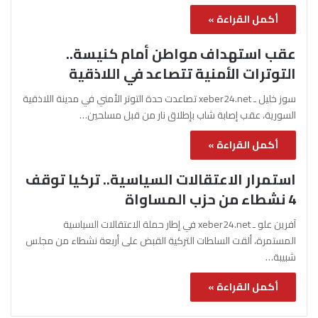
أكمل القراءة »
عقب استهداف مواطن أمام كنيسة..
التوترات الأمنية تتصاعد في اللاذقية
سوز خليل ـ xeber24.net تصاعدت حدة التوتر الأمني في مدينة اللاذقية
السورية، عقب إصابة شاب بإطلاق نار من قبل مسلحين…
أكمل القراءة »
استمرار الاعتقالات السياسية.. تركيا توقف
4 نشطاء من حزب المساواة
آفرين علو ـ xeber24.net في إطار حملة الاعتقالات السياسية
المستمرة، ألقت السلطات التركية القبض على أربعة نشطاء من مجلس
شبيبة…
أكمل القراءة »