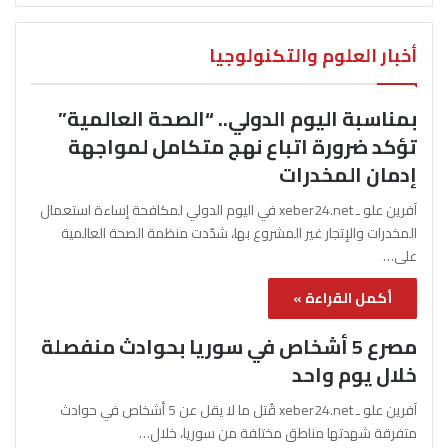
أخبار العلوم والتكنولوجيا
بمناسبة اليوم الدولي.. “الصحة العالمية”
تؤكد ضرورة اتباع نهج متكامل لمواجهة
إدمان المخدرات
آفرين علو ـ xeber24.net في اليوم الدولي لمكافحة إساءة استعمال
المخدرات والإتجار غير المشروع بها، شدّدت منظمة الصحة العالمية
على…
أكمل القراءة »
مصرع 5 أشخاص في سوريا بحوادث منفصلة
خلال يوم واحد
آفرين علو ـ xeber24.net قُتل ما لا يقل عن 5 أشخاص في حوادث
متفرقة شهدتها مناطق مختلفة من سوريا، خلال…