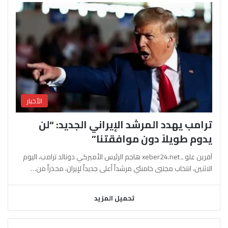
الأخبار
ترامب يهدد المرشد الإيراني الجديد: “لن
يدوم طويلاً دون موافقتنا”
آفرين علو ـ xeber24.net هاجم الرئيس الأميركي دونالد ترامب، اليوم
الاثنين، انتخاب مجتبى خامنئي مرشداً أعلى جديداً لإيران، محذراً من…
تحميل المزيد
السابقة
التالية