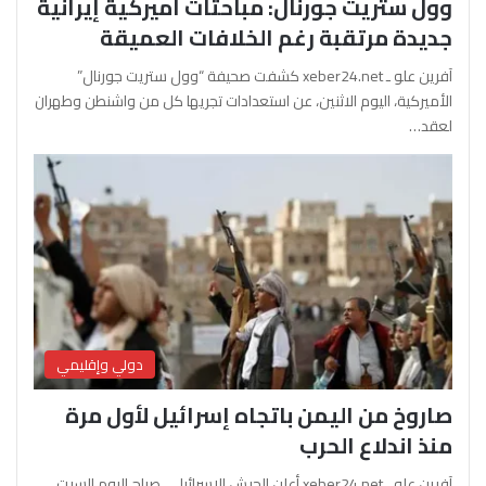
وول ستريت جورنال: مباحثات أميركية إيرانية
جديدة مرتقبة رغم الخلافات العميقة
آفرين علو ـ xeber24.net كشفت صحيفة “وول ستريت جورنال”
الأميركية، اليوم الاثنين، عن استعدادات تجريها كل من واشنطن وطهران
لعقد…
دولي وإقليمي
صاروخ من اليمن باتجاه إسرائيل لأول مرة
منذ اندلاع الحرب
آفرين علو ـ xeber24.net أعلن الجيش الإسرائيلي، صباح اليوم السبت،