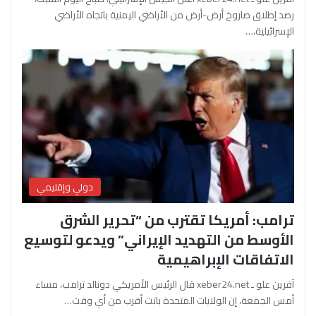
رصد إطلاق صاروخ أرض-أرض من الأراضي اليمنية باتجاه الأراضي
الإسرائيلية،…
دولي وإقليمي
ترامب: أمريكا تقترب من “تحرير الشرق
الأوسط من التهديد الإيراني” ويدعو لتوسيع
الاتفاقات الإبراهيمية
آفرين علو ـ xeber24.net قال الرئيس الأمريكي دونالد ترامب، مساء
أمس الجمعة، إن الولايات المتحدة باتت أقرب من أي وقت…