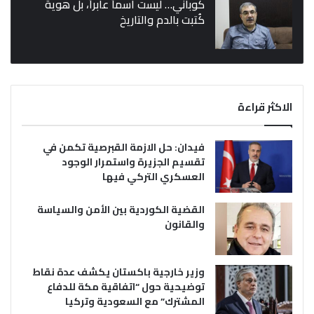
كوباني… ليست اسماً عابراً، بل هوية
كُتبت بالدم والتاريخ
الاكثر قراءة
فيدان: حل الازمة القبرصية تكمن في
تقسيم الجزيرة واستمرار الوجود
العسكري التركي فيها
القضية الكوردية بين الأمن والسياسة
والقانون
وزير خارجية باكستان يكشف عدة نقاط
توضيحية حول “اتفاقية مكة للدفاع
المشترك” مع السعودية وتركيا