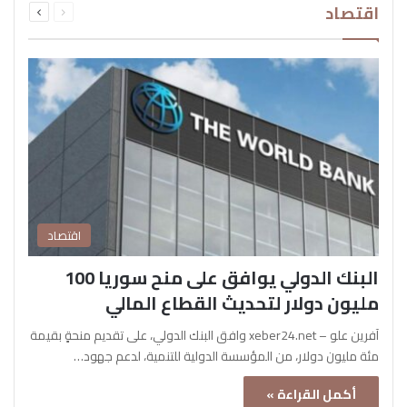
اقتصاد
الصفحة
الصفحة
اقتصاد
البنك الدولي يوافق على منح سوريا 100
مليون دولار لتحديث القطاع المالي
آفرين علو – xeber24.net وافق البنك الدولي، على تقديم منحةٍ بقيمة
مئة مليون دولار، من المؤسسة الدولية للتنمية، لدعم جهود…
أكمل القراءة »