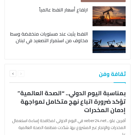
ارتفاع أسعار النفط عالمياً
النفط يثبت عند مستويات منخفضة وسط
مخاوف من استمرار التصعيد في لبنان
السابقة
التالية
ثقافة وفن
الصفحة
الصفحة
بمناسبة اليوم الدولي.. “الصحة العالمية”
تؤكد ضرورة اتباع نهج متكامل لمواجهة
إدمان المخدرات
آفرين علو ـ xeber24.net في اليوم الدولي لمكافحة إساءة استعمال
المخدرات والإتجار غير المشروع بها، شدّدت منظمة الصحة العالمية
على…