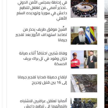
في إحاطة بمجلس الأمن الدولي
..تحذير أممي من تغلغل لتنظيم
داعش في سوريا وتهديده السلم
الأهلي
الشَّيخ موفق طريف يحذر من
تصاعد استهداف الدَّروز بعد تفجير
جرمانا
وفاة شابين اختناقاً أثناء صيانة
خزان وقود في تل براك بريف
الحسكة
ارتفاع حصيلة ضحايا تفجير جرمانا
إلى 16 بين قتيل وجريح
ألمانيا تعتقل عراقيين للاشتباه
بانتمائهما إلى تنظيم داعش