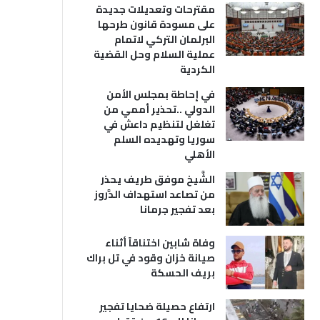
مقترحات وتعديلات جديدة
على مسودة قانون طرحها
البرلمان التركي لاتمام
عملية السلام وحل القضية
الكردية
في إحاطة بمجلس الأمن
الدولي ..تحذير أممي من
تغلغل لتنظيم داعش في
سوريا وتهديده السلم
الأهلي
الشَّيخ موفق طريف يحذر
من تصاعد استهداف الدَّروز
بعد تفجير جرمانا
وفاة شابين اختناقاً أثناء
صيانة خزان وقود في تل براك
بريف الحسكة
ارتفاع حصيلة ضحايا تفجير