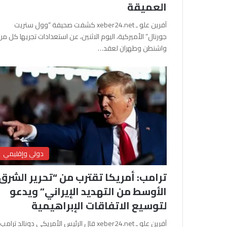
العميقة
آفرين علو ـ xeber24.net كشفت صحيفة “وول ستريت
جورنال” الأميركية، اليوم الاثنين، عن استعدادات تجريها كل من
واشنطن وطهران لعقد…
دولي وإقليمي
ترامب: أمريكا تقترب من “تحرير الشرق
الأوسط من التهديد الإيراني” ويدعو
لتوسيع الاتفاقات الإبراهيمية
آفرين علو ـ xeber24.net قال الرئيس الأمريكي دونالد ترامب،