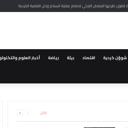
ر أممي من تغلغل لتنظيم داعش في سوريا وتهديده السلم الأهلي
شوؤن كردية
اقتصاد
بيئة
رياضة
أخبار العلوم والتكنولو
طقة..القوات العراقية ترفع الجا
لعودة ..مهجروا سري كانية ينظمو
رة الأملاك…استمرار الانتهاكات بح
لمقدمة لأهالي عفرين
اشتباه بانتمائهما إلى تنظيم داعش
ة الحفر العشوائي للآبار في قام
السابقة
التالية
الكل
الصفحة
الصفحة