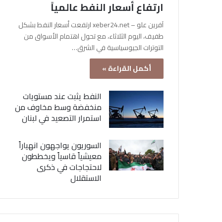
ارتفاع أسعار النفط عالمياً
آفرين علو – xeber24.net ارتفعت أسعار النفط بشكل
طفيف، اليوم الثلاثاء، مع تحول اهتمام الأسواق من
التوترات الجيوسياسية في الشرق…
أكمل القراءة »
النفط يثبت عند مستويات
منخفضة وسط مخاوف من
استمرار التصعيد في لبنان
السوريون يواجهون انهياراً
معيشياً قاسياً ويخططون
لاحتجاجات في ذكرى
الاستقلال