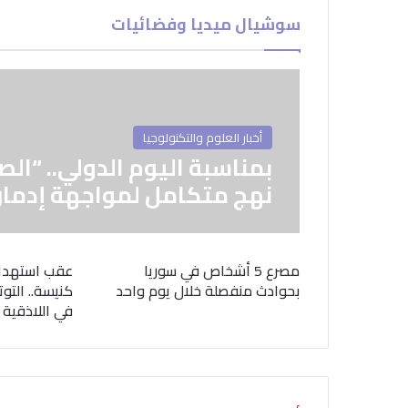
سوشيال ميديا وفضائيات
أخبار العلوم والتكنولوجيا
بمناسبة اليوم الدولي.. “الص
نهج متكامل لمواجهة إدمان
مصرع 5 أشخاص في سوريا
عقب استهدا
بحوادث منفصلة خلال يوم واحد
كنيسة.. التوت
في اللاذقية