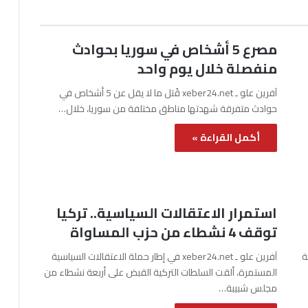
مصرع 5 أشخاص في سوريا بحوادث
منفصلة خلال يوم واحد
آفرين علو ـ xeber24.net قُتل ما لا يقل عن 5 أشخاص في
حوادث متفرقة شهدتها مناطق مختلفة من سوريا، خلال…
أكمل القراءة »
استمرار الاعتقالات السياسية.. تركيا
توقف 4 نشطاء من حزب المساواة
نة
آفرين علو ـ xeber24.net في إطار حملة الاعتقالات السياسية
المستمرة، ألقت السلطات التركية القبض على أربعة نشطاء من
مجلس شبيبة…