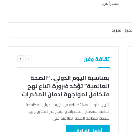
محذراً من…
ميل المزيد
السابقة
التالية
ثقافة وفن
الصفحة
الصفحة
بمناسبة اليوم الدولي.. “الصحة
العالمية” تؤكد ضرورة اتباع نهج
متكامل لمواجهة إدمان المخدرات
آفرين علو ـ xeber24.net في اليوم الدولي لمكافحة
إساءة استعمال المخدرات والإتجار غير المشروع بها،
شدّدت منظمة الصحة العالمية على…
أكمل القراءة »