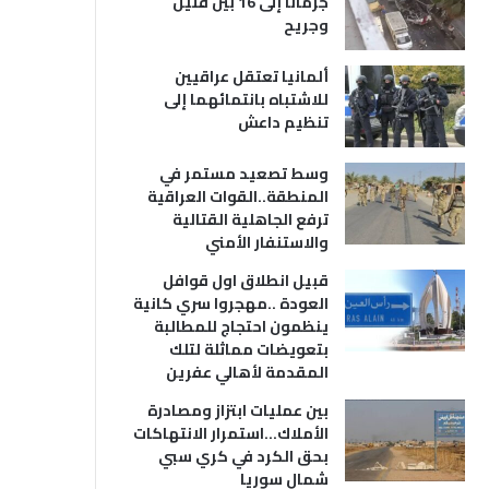
جرمانا إلى 16 بين قتيل
وجريح
ألمانيا تعتقل عراقيين
للاشتباه بانتمائهما إلى
تنظيم داعش
وسط تصعيد مستمر في
المنطقة..القوات العراقية
ترفع الجاهلية القتالية
والاستنفار الأمني
قبيل انطلاق اول قوافل
العودة ..مهجروا سري كانية
ينظمون احتجاج للمطالبة
بتعويضات مماثلة لتلك
المقدمة لأهالي عفرين
بين عمليات ابتزاز ومصادرة
الأملاك…استمرار الانتهاكات
بحق الكرد في كري سبي
شمال سوريا