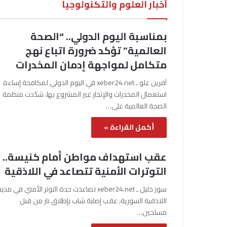
أخبار العلوم والتكنولوجيا
بمناسبة اليوم الدولي.. “الصحة
العالمية” تؤكد ضرورة اتباع نهج
متكامل لمواجهة إدمان المخدرات
آفرين علو ـ xeber24.net في اليوم الدولي لمكافحة إساءة
استعمال المخدرات والإتجار غير المشروع بها، شدّدت منظمة
الصحة العالمية على…
أكمل القراءة »
عقب استهداف مواطن أمام كنيسة..
التوترات الأمنية تتصاعد في اللاذقية
سوز خليل ـ xeber24.net تصاعدت حدة التوتر الأمني في مدي
اللاذقية السورية، عقب إصابة شاب بإطلاق نار من قبل
مسلحين…