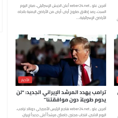
آفرين علو ـ xeber24.net أعلن الجيش الإسرائيلي، صباح اليوم
السبت، رصد إطلاق صاروخ أرض-أرض من الأراضي اليمنية باتجاه
الأراضي الإسرائيلية،…
الأخبار
ترامب يهدد المرشد الإيراني الجديد: “لن
يدوم طويلاً دون موافقتنا”
آفرين علو ـ xeber24.net هاجم الرئيس الأميركي دونالد ترامب،
اليوم الاثنين، انتخاب مجتبى خامنئي مرشداً أعلى جديداً لإيران،