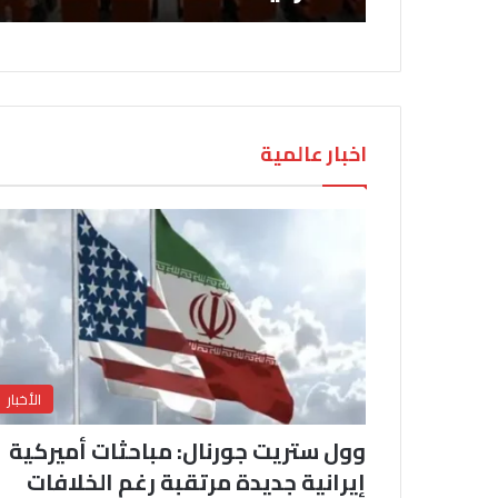
اخبار عالمية
الأخبار
وول ستريت جورنال: مباحثات أميركية
إيرانية جديدة مرتقبة رغم الخلافات