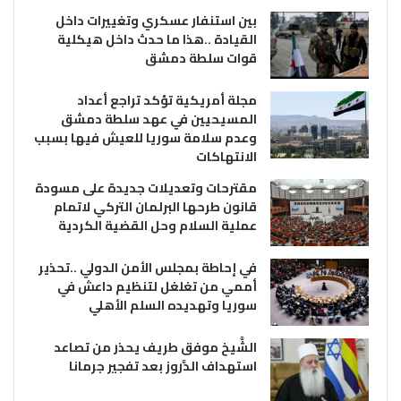
بين استنفار عسكري وتغييرات داخل
القيادة ..هذا ما حدث داخل هيكلية
قوات سلطة دمشق
مجلة أمريكية تؤكد تراجع أعداد
المسيحيين في عهد سلطة دمشق
وعدم سلامة سوريا للعيش فيها بسبب
الانتهاكات
مقترحات وتعديلات جديدة على مسودة
قانون طرحها البرلمان التركي لاتمام
عملية السلام وحل القضية الكردية
في إحاطة بمجلس الأمن الدولي ..تحذير
أممي من تغلغل لتنظيم داعش في
سوريا وتهديده السلم الأهلي
الشَّيخ موفق طريف يحذر من تصاعد
استهداف الدَّروز بعد تفجير جرمانا