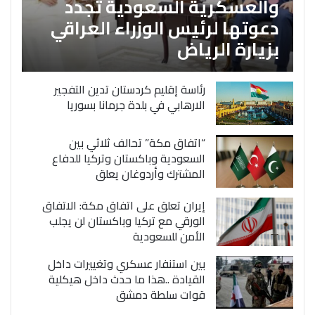
والعسكرية السعودية تجدد
دعوتها لرئيس الوزراء العراقي
بزيارة الرياض
رئاسة إقليم كردستان تدين التفجير
الارهابي في بلدة جرمانا بسوريا
“اتفاق مكة” تحالف ثلاثي بين
السعودية وباكستان وتركيا للدفاع
المشترك وأردوغان يعلق
إيران تعلق على اتفاق مكة: الاتفاق
الورقي مع تركيا وباكستان لن يجلب
الأمن للسعودية
بين استنفار عسكري وتغييرات داخل
القيادة ..هذا ما حدث داخل هيكلية
قوات سلطة دمشق