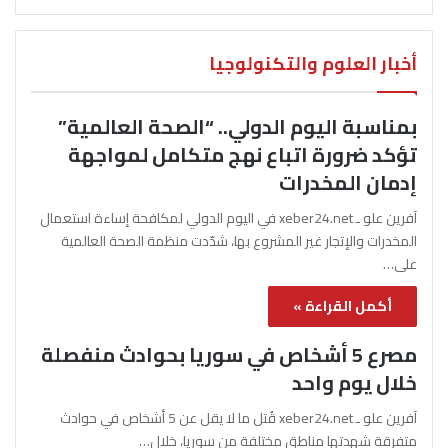
أخبار العلوم والتكنولوجيا
بمناسبة اليوم الدولي.. “الصحة العالمية”
تؤكد ضرورة اتباع نهج متكامل لمواجهة
إدمان المخدرات
آفرين علو ـ xeber24.net في اليوم الدولي لمكافحة إساءة استعمال
المخدرات والإتجار غير المشروع بها، شدّدت منظمة الصحة العالمية
على…
أكمل القراءة »
مصرع 5 أشخاص في سوريا بحوادث منفصلة
خلال يوم واحد
آفرين علو ـ xeber24.net قُتل ما لا يقل عن 5 أشخاص في حوادث
متفرقة شهدتها مناطق مختلفة من سوريا، خلال…