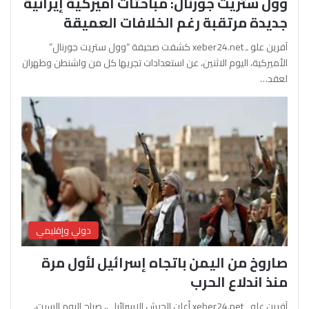
وول ستريت جورنال: مباحثات أميركية إيرانية
جديدة مرتقبة رغم الخلافات العميقة
آفرين علو ـ xeber24.net كشفت صحيفة “وول ستريت جورنال”
الأميركية، اليوم الاثنين، عن استعدادات تجريها كل من واشنطن وطهران
لعقد…
دولي وإقليمي
صاروخ من اليمن باتجاه إسرائيل لأول مرة
منذ اندلاع الحرب
آفرين علو ـ xeber24.net أعلن الجيش الإسرائيلي، صباح اليوم السبت،