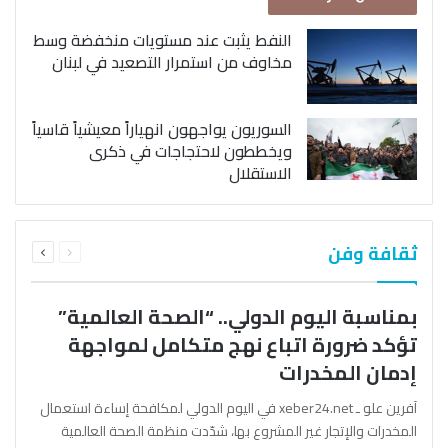
النفط يثبت عند مستويات منخفضة وسط
مخاوف من استمرار التصعيد في لبنان
السوريون يواجهون انهياراً معيشياً قاسياً
ويخططون لاحتجاجات في ذكرى
الاستقلال
السابقة
التالية
ثقافة وفن
الصفحة
الصفحة
بمناسبة اليوم الدولي.. “الصحة العالمية”
تؤكد ضرورة اتباع نهج متكامل لمواجهة
إدمان المخدرات
آفرين علو ـ xeber24.net في اليوم الدولي لمكافحة إساءة استعمال
المخدرات والإتجار غير المشروع بها، شدّدت منظمة الصحة العالمية