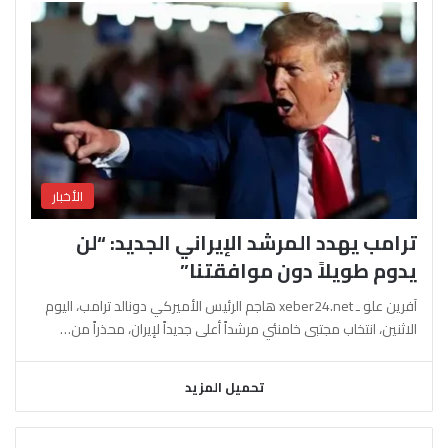
الأخبار
ترامب يهدد المرشد الإيراني الجديد: “لن
يدوم طويلاً دون موافقتنا”
آفرين علو ـ xeber24.net هاجم الرئيس الأميركي دونالد ترامب، اليوم
الاثنين، انتخاب مجتبى خامنئي مرشداً أعلى جديداً لإيران، محذراً من…
تحميل المزيد
السابقة
التالية