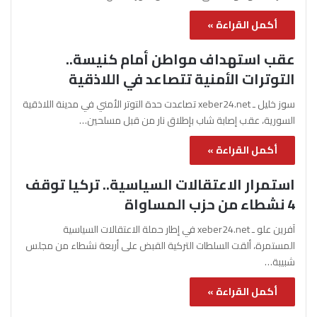
أكمل القراءة »
عقب استهداف مواطن أمام كنيسة..
التوترات الأمنية تتصاعد في اللاذقية
سوز خليل ـ xeber24.net تصاعدت حدة التوتر الأمني في مدينة اللاذقية
السورية، عقب إصابة شاب بإطلاق نار من قبل مسلحين…
أكمل القراءة »
استمرار الاعتقالات السياسية.. تركيا توقف
4 نشطاء من حزب المساواة
آفرين علو ـ xeber24.net في إطار حملة الاعتقالات السياسية
المستمرة، ألقت السلطات التركية القبض على أربعة نشطاء من مجلس
شبيبة…
أكمل القراءة »