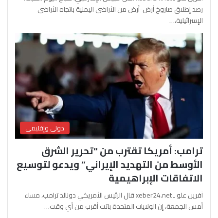
رصد إطلاق صاروخ أرض-أرض من الأراضي اليمنية باتجاه الأراضي
الإسرائيلية،…
دولي وإقليمي
ترامب: أمريكا تقترب من “تحرير الشرق
الأوسط من التهديد الإيراني” ويدعو لتوسيع
الاتفاقات الإبراهيمية
آفرين علو ـ xeber24.net قال الرئيس الأمريكي دونالد ترامب، مساء
أمس الجمعة، إن الولايات المتحدة باتت أقرب من أي وقت…