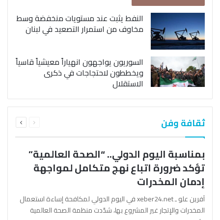
النفط يثبت عند مستويات منخفضة وسط
مخاوف من استمرار التصعيد في لبنان
السوريون يواجهون انهياراً معيشياً قاسياً
ويخططون لاحتجاجات في ذكرى
الاستقلال
السابقة
التالية
ثقافة وفن
الصفحة
الصفحة
بمناسبة اليوم الدولي.. “الصحة العالمية”
تؤكد ضرورة اتباع نهج متكامل لمواجهة
إدمان المخدرات
آفرين علو ـ xeber24.net في اليوم الدولي لمكافحة إساءة استعمال
المخدرات والإتجار غير المشروع بها، شدّدت منظمة الصحة العالمية