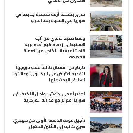
شكاوى من الاهالي
تقرير يكشف أزمة معقدة جديدة في
سوريا هي الاسوء بعد الحرب
وسط تنديد شعبي من آلية
الاستبدال..ازدحام كبير أمام بريد
قامشلو بغية التخلص من العملة
القديمة
طرطوس.. فقدان طالبة عقب خروجها
لتقديم اعتراض على البكالوريا وعائلتها
تستنفر للبحث عنها
تحذير أممي: داعش يواصل التكيف في
سوريا رغم تراجع قدراته المركزية
تأجيل عودة الدفعة الأولى من مهجري
سري كانيه إلى الاثنين المقبل