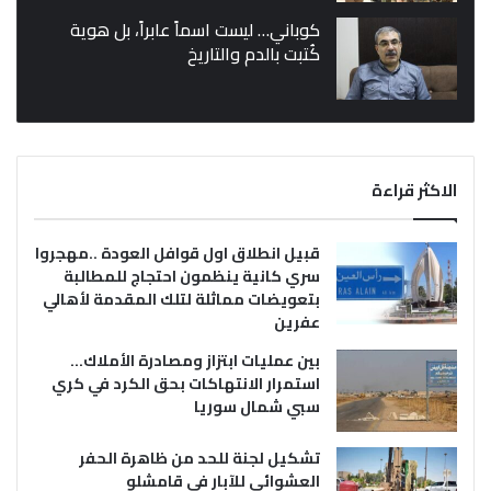
كوباني… ليست اسماً عابراً، بل هوية
كُتبت بالدم والتاريخ
الاكثر قراءة
قبيل انطلاق اول قوافل العودة ..مهجروا
سري كانية ينظمون احتجاج للمطالبة
بتعويضات مماثلة لتلك المقدمة لأهالي
عفرين
بين عمليات ابتزاز ومصادرة الأملاك…
استمرار الانتهاكات بحق الكرد في كري
سبي شمال سوريا
تشكيل لجنة للحد من ظاهرة الحفر
العشوائي للآبار في قامشلو