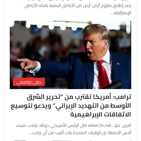
رصد إطلاق صاروخ أرض-أرض من الأراضي اليمنية باتجاه الأراضي
الإسرائيلية،…
دولي وإقليمي
ترامب: أمريكا تقترب من “تحرير الشرق
الأوسط من التهديد الإيراني” ويدعو لتوسيع
الاتفاقات الإبراهيمية
آفرين علو ـ xeber24.net قال الرئيس الأمريكي دونالد ترامب، مساء
أمس الجمعة، إن الولايات المتحدة باتت أقرب من أي وقت…