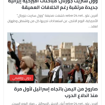
وول ستريت جورنال: مباحثات أميركية إيرانية
جديدة مرتقبة رغم الخلافات العميقة
آفرين علو ـ xeber24.net كشفت صحيفة “وول ستريت جورنال”
الأميركية، اليوم الاثنين، عن استعدادات تجريها كل من واشنطن وطهران
لعقد…
دولي وإقليمي
صاروخ من اليمن باتجاه إسرائيل لأول مرة
منذ اندلاع الحرب
آفرين علو ـ xeber24.net أعلن الجيش الإسرائيلي، صباح اليوم السبت،