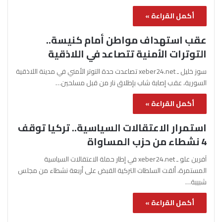
أكمل القراءة »
عقب استهداف مواطن أمام كنيسة..
التوترات الأمنية تتصاعد في اللاذقية
سوز خليل ـ xeber24.net تصاعدت حدة التوتر الأمني في مدينة اللاذقية
السورية، عقب إصابة شاب بإطلاق نار من قبل مسلحين…
أكمل القراءة »
استمرار الاعتقالات السياسية.. تركيا توقف
4 نشطاء من حزب المساواة
آفرين علو ـ xeber24.net في إطار حملة الاعتقالات السياسية
المستمرة، ألقت السلطات التركية القبض على أربعة نشطاء من مجلس
شبيبة…
أكمل القراءة »