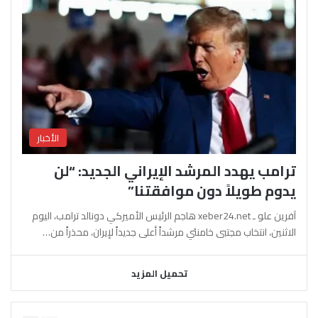
الأخبار
ترامب يهدد المرشد الإيراني الجديد: “لن
يدوم طويلاً دون موافقتنا”
آفرين علو ـ xeber24.net هاجم الرئيس الأميركي دونالد ترامب، اليوم
الاثنين، انتخاب مجتبى خامنئي مرشداً أعلى جديداً لإيران، محذراً من…
تحميل المزيد
السابقة
التالية