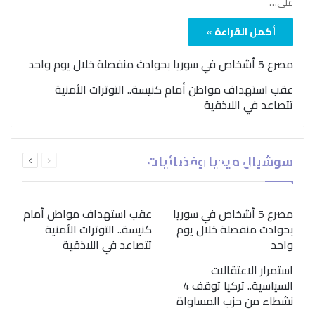
على…
أكمل القراءة »
مصرع 5 أشخاص في سوريا بحوادث منفصلة خلال يوم واحد
عقب استهداف مواطن أمام كنيسة.. التوترات الأمنية
تتصاعد في اللاذقية
بمناسبة اليوم الدولي..
السابقة
التالية
سوشيال ميديا وفضائيات
“الصحة العالمية” تؤكد
الصفحة
الصفحة
ضرورة اتباع نهج متكامل
لمواجهة إدمان المخدرات
مصرع 5 أشخاص في سوريا
عقب استهداف مواطن أمام
بحوادث منفصلة خلال يوم
كنيسة.. التوترات الأمنية
واحد
تتصاعد في اللاذقية
استمرار الاعتقالات
السياسية.. تركيا توقف 4
نشطاء من حزب المساواة