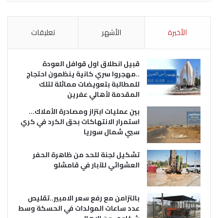
الأخيرة
الأشهر
تعليقات
قبيل انطلاق اول قوافل العودة
..مهجروا سري كانية ينظمون احتجاج
للمطالبة بتعويضات مماثلة لتلك
المقدمة لأهالي عفرين
بين عمليات ابتزاز ومصادرة الأملاك…
استمرار الانتهاكات بحق الكرد في كري
سبي شمال سوريا
تشكيل لجنة للحد من ظاهرة الحفر
العشوائي للآبار في قامشلو
بالتزامن مع رفع سعر الامبير..تقليص
عدد ساعات المولدات في الحسكة وسط