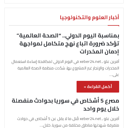
أخبار العلوم والتكنولوجيا
بمناسبة اليوم الدولي.. “الصحة العالمية”
تؤكد ضرورة اتباع نهج متكامل لمواجهة
إدمان المخدرات
آفرين علو ـ xeber24.net في اليوم الدولي لمكافحة إساءة استعمال
المخدرات والإتجار غير المشروع بها، شدّدت منظمة الصحة العالمية
على…
أكمل القراءة »
مصرع 5 أشخاص في سوريا بحوادث منفصلة
خلال يوم واحد
آفرين علو ـ xeber24.net قُتل ما لا يقل عن 5 أشخاص في حوادث
متفرقة شهدتها مناطق مختلفة من سوريا، خلال…