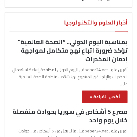
أخبار العلوم والتكنولوجيا
بمناسبة اليوم الدولي.. “الصحة العالمية”
تؤكد ضرورة اتباع نهج متكامل لمواجهة
إدمان المخدرات
آفرين علو ـ xeber24.net في اليوم الدولي لمكافحة إساءة استعمال
المخدرات والإتجار غير المشروع بها، شدّدت منظمة الصحة العالمية
على…
أكمل القراءة »
مصرع 5 أشخاص في سوريا بحوادث منفصلة
خلال يوم واحد
آفرين علو ـ xeber24.net قُتل ما لا يقل عن 5 أشخاص في حوادث