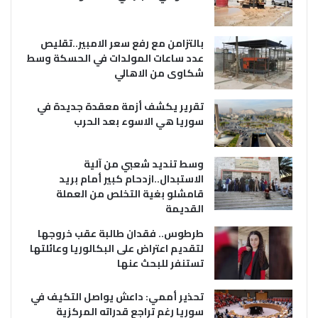
بالتزامن مع رفع سعر الامبير..تقليص
عدد ساعات المولدات في الحسكة وسط
شكاوى من الاهالي
تقرير يكشف أزمة معقدة جديدة في
سوريا هي الاسوء بعد الحرب
وسط تنديد شعبي من آلية
الاستبدال..ازدحام كبير أمام بريد
قامشلو بغية التخلص من العملة
القديمة
طرطوس.. فقدان طالبة عقب خروجها
لتقديم اعتراض على البكالوريا وعائلتها
تستنفر للبحث عنها
تحذير أممي: داعش يواصل التكيف في
سوريا رغم تراجع قدراته المركزية