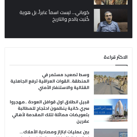
كوباني… ليست اسماً عابراً، بل هوية
كُتبت بالدم والتاريخ
الاكثر قراءة
وسط تصعيد مستمر في
المنطقة..القوات العراقية ترفع الجاهلية
القتالية والاستنفار الأمني
قبيل انطلاق اول قوافل العودة ..مهجروا
سري كانية ينظمون احتجاج للمطالبة
بتعويضات مماثلة لتلك المقدمة لأهالي
عفرين
بين عمليات ابتزاز ومصادرة الأملاك…