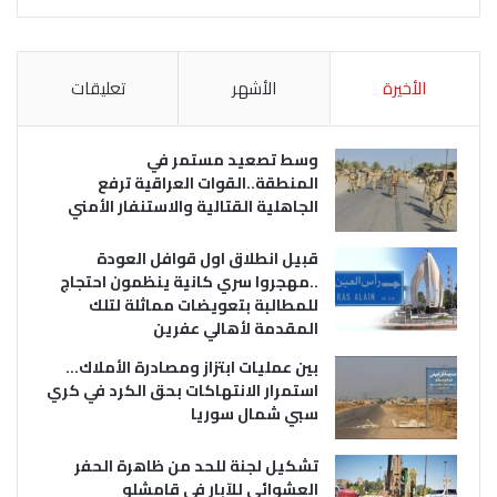
الأخيرة
الأشهر
تعليقات
وسط تصعيد مستمر في
المنطقة..القوات العراقية ترفع
الجاهلية القتالية والاستنفار الأمني
قبيل انطلاق اول قوافل العودة
..مهجروا سري كانية ينظمون احتجاج
للمطالبة بتعويضات مماثلة لتلك
المقدمة لأهالي عفرين
بين عمليات ابتزاز ومصادرة الأملاك…
استمرار الانتهاكات بحق الكرد في كري
سبي شمال سوريا
تشكيل لجنة للحد من ظاهرة الحفر
العشوائي للآبار في قامشلو