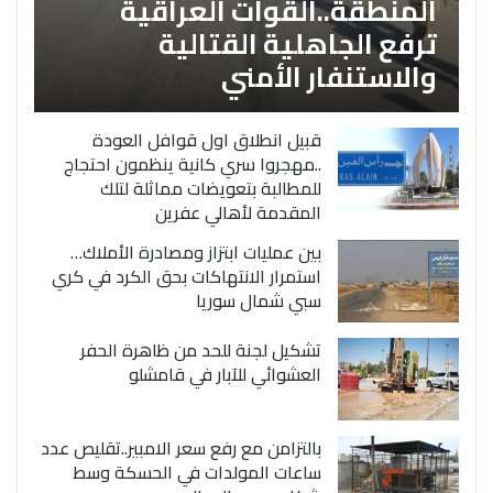
المنطقة..القوات العراقية
ترفع الجاهلية القتالية
والاستنفار الأمني
قبيل انطلاق اول قوافل العودة
..مهجروا سري كانية ينظمون احتجاج
للمطالبة بتعويضات مماثلة لتلك
المقدمة لأهالي عفرين
بين عمليات ابتزاز ومصادرة الأملاك…
استمرار الانتهاكات بحق الكرد في كري
سبي شمال سوريا
تشكيل لجنة للحد من ظاهرة الحفر
العشوائي للآبار في قامشلو
بالتزامن مع رفع سعر الامبير..تقليص عدد
ساعات المولدات في الحسكة وسط