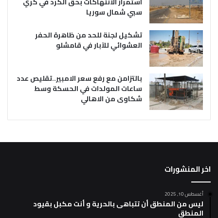
استمرار الانتهاكات بحق الكرد في كري
سبي شمال سوريا
تشكيل لجنة للحد من ظاهرة الحفر
العشوائي للآبار في قامشلو
بالتزامن مع رفع سعر الامبير..تقليص عدد
ساعات المولدات في الحسكة وسط
شكاوى من الاهالي
اخر المنشورات
أغسطس 10, 2025
ليس من المنطق أن تتباهى بالحرية و أنت مكبل بقيود
المنطق