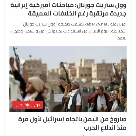
وول ستريت جورنال: مباحثات أميركية إيرانية
جديدة مرتقبة رغم الخلافات العميقة
آفرين علو ـ xeber24.net كشفت صحيفة “وول ستريت جورنال”
الأميركية، اليوم الاثنين، عن استعدادات تجريها كل من واشنطن وطهران
لعقد…
دولي وإقليمي
صاروخ من اليمن باتجاه إسرائيل لأول مرة
منذ اندلاع الحرب