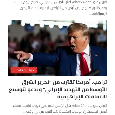
آفرين علو ـ xeber24.net أعلن الجيش الإسرائيلي، صباح اليوم السبت،
رصد إطلاق صاروخ أرض-أرض من الأراضي اليمنية باتجاه الأراضي
الإسرائيلية،…
دولي وإقليمي
ترامب: أمريكا تقترب من “تحرير الشرق
الأوسط من التهديد الإيراني” ويدعو لتوسيع
الاتفاقات الإبراهيمية
آفرين علو ـ xeber24.net قال الرئيس الأمريكي دونالد ترامب، مساء
أمس الجمعة، إن الولايات المتحدة باتت أقرب من أي وقت…