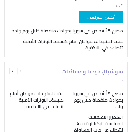
على…
أكمل القراءة »
مصرع 5 أشخاص في سوريا بحوادث منفصلة خلال يوم واحد
عقب استهداف مواطن أمام كنيسة.. التوترات الأمنية
تتصاعد في اللاذقية
بمناسبة اليوم الدولي..
السابقة
التالية
سوشيال ميديا وفضائيات
“الصحة العالمية” تؤكد
الصفحة
الصفحة
ضرورة اتباع نهج متكامل
لمواجهة إدمان المخدرات
مصرع 5 أشخاص في سوريا
عقب استهداف مواطن أمام
بحوادث منفصلة خلال يوم
كنيسة.. التوترات الأمنية
واحد
تتصاعد في اللاذقية
استمرار الاعتقالات
السياسية.. تركيا توقف 4
نشطاء من حزب المساواة