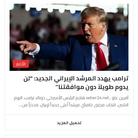
الأخبار
ترامب يهدد المرشد الإيراني الجديد: “لن
يدوم طويلاً دون موافقتنا”
آفرين علو ـ xeber24.net هاجم الرئيس الأميركي دونالد ترامب، اليوم
الاثنين، انتخاب مجتبى خامنئي مرشداً أعلى جديداً لإيران، محذراً من…
تحميل المزيد