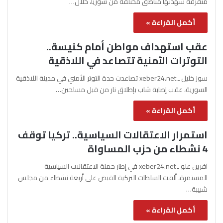
متفرقة شهدتها مناطق مختلفة من سوريا، خلال…
أكمل القراءة »
عقب استهداف مواطن أمام كنيسة..
التوترات الأمنية تتصاعد في اللاذقية
سوز خليل ـ xeber24.net تصاعدت حدة التوتر الأمني في مدينة اللاذقية
السورية، عقب إصابة شاب بإطلاق نار من قبل مسلحين…
أكمل القراءة »
استمرار الاعتقالات السياسية.. تركيا توقف
4 نشطاء من حزب المساواة
آفرين علو ـ xeber24.net في إطار حملة الاعتقالات السياسية
المستمرة، ألقت السلطات التركية القبض على أربعة نشطاء من مجلس
شبيبة…
أكمل القراءة »