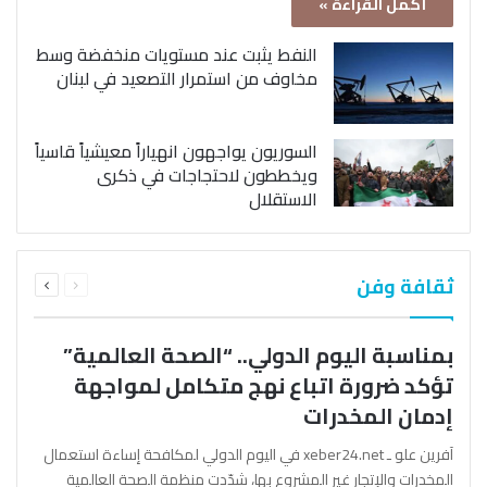
أكمل القراءة »
النفط يثبت عند مستويات منخفضة وسط
مخاوف من استمرار التصعيد في لبنان
السوريون يواجهون انهياراً معيشياً قاسياً
ويخططون لاحتجاجات في ذكرى
الاستقلال
السابقة
التالية
ثقافة وفن
الصفحة
الصفحة
بمناسبة اليوم الدولي.. “الصحة العالمية”
تؤكد ضرورة اتباع نهج متكامل لمواجهة
إدمان المخدرات
آفرين علو ـ xeber24.net في اليوم الدولي لمكافحة إساءة استعمال
المخدرات والإتجار غير المشروع بها، شدّدت منظمة الصحة العالمية