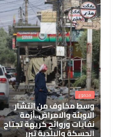
مجموع
وسط مخاوف من انتشار
الاوبئة والامراض..أزمة
نفايات وروائح كريهة تجتاح
الحسكة والبلدية تبرر