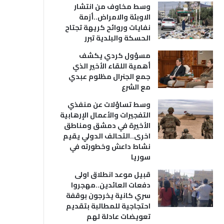
وسط مخاوف من انتشار
الاوبئة والامراض..أزمة
نفايات وروائح كريهة تجتاح
الحسكة والبلدية تبرر
مسؤول كردي يكشف
أهمية اللقاء الأخير الذي
جمع الجنرال مظلوم عبدي
مع الشرع
وسط تساؤلات عن منفذي
التفجيرات والأعمال الإرهابية
الأخيرة في دمشق ومناطق
اخرى..التحالف الدولي يقيم
نشاط داعش وخطورته في
سوريا
قبيل موعد انطلاق اولى
دفعات العائدين..مهجروا
سري كانية يخرجون بوقفة
احتجاجية للمطالبة بتقديم
تعويضات عادلة لهم