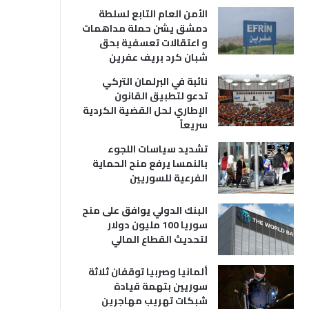
الأمن العام التابع لسلطة
دمشق يشن حملة مداهمات
و اعتقالات تعسفية بحق
شبان كرد بريف عفرين
نائبة في البرلمان التركي
تدعو لتطبيق القانون
الإطاري لحل القضية الكردية
سريعاً
تشديد سياسات اللجوء
بالنمسا يرفع منح الحماية
الفرعية للسوريين
البنك الدولي يوافق على منح
سوريا 100 مليون دولار
لتحديث القطاع المالي
ألمانيا وصربيا توقفان ثلاثة
سوريين بتهمة قيادة
شبكات تهريب مهاجرين