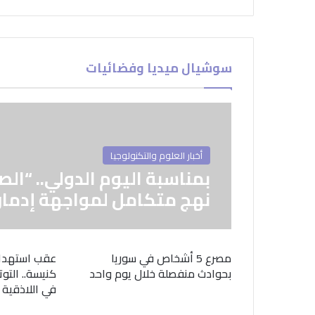
سوشيال ميديا وفضائيات
أخبار العلوم والتكنولوجيا
بمناسبة اليوم الدولي.. “الص
نهج متكامل لمواجهة إدمان
مصرع 5 أشخاص في سوريا
عقب استهدا
بحوادث منفصلة خلال يوم واحد
كنيسة.. التوت
في اللاذقية