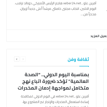
آفرين علو ـ xeber24.net هاجم الرئيس الأميركي دونالد ترامب،
اليوم الاثنين، انتخاب مجتبى خامنئي مرشداً أعلى جديداً لإيران،
محذراً من…
ميل المزيد
السابقة
التالية
ثقافة وفن
الصفحة
الصفحة
بمناسبة اليوم الدولي.. “الصحة
العالمية” تؤكد ضرورة اتباع نهج
متكامل لمواجهة إدمان المخدرات
آفرين علو ـ xeber24.net في اليوم الدولي لمكافحة
إساءة استعمال المخدرات والإتجار غير المشروع بها،