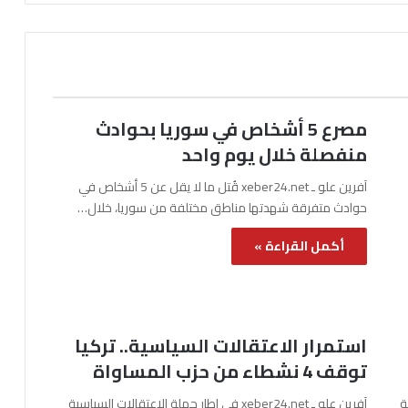
مصرع 5 أشخاص في سوريا بحوادث
منفصلة خلال يوم واحد
آفرين علو ـ xeber24.net قُتل ما لا يقل عن 5 أشخاص في
حوادث متفرقة شهدتها مناطق مختلفة من سوريا، خلال…
أكمل القراءة »
استمرار الاعتقالات السياسية.. تركيا
توقف 4 نشطاء من حزب المساواة
نة
آفرين علو ـ xeber24.net في إطار حملة الاعتقالات السياسية