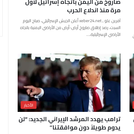
صاروخ من اليمن باتجاه إسرائيل لأول
مرة منذ اندلاع الحرب
آفرين علو ـ xeber24.net أعلن الجيش الإسرائيلي، صباح اليوم
السبت، رصد إطلاق صاروخ أرض-أرض من الأراضي اليمنية باتجاه
الأراضي الإسرائيلية،…
الأخبار
ترامب يهدد المرشد الإيراني الجديد: “لن
يدوم طويلاً دون موافقتنا”