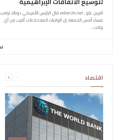
لتوسيع الاتفاقات الإبراهيمية
آفرين علو ـ xeber24.net قال الرئيس الأمريكي دونالد ترامب،
مساء أمس الجمعة، إن الولايات المتحدة باتت أقرب من أي
وقت…
تح
السابقة
التالية
اقتصاد
الصفحة
الصفحة