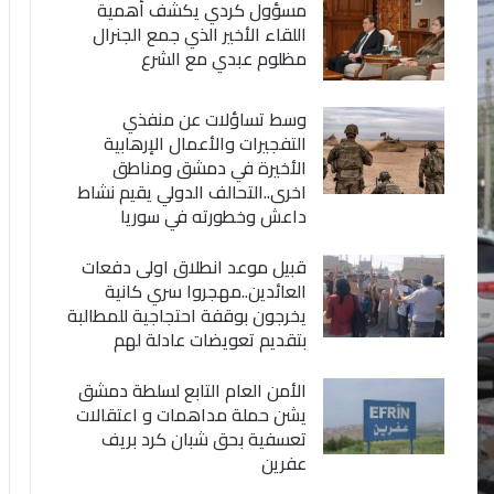
مسؤول كردي يكشف أهمية
اللقاء الأخير الذي جمع الجنرال
مظلوم عبدي مع الشرع
وسط تساؤلات عن منفذي
التفجيرات والأعمال الإرهابية
الأخيرة في دمشق ومناطق
اخرى..التحالف الدولي يقيم نشاط
داعش وخطورته في سوريا
قبيل موعد انطلاق اولى دفعات
العائدين..مهجروا سري كانية
يخرجون بوقفة احتجاجية للمطالبة
بتقديم تعويضات عادلة لهم
الأمن العام التابع لسلطة دمشق
يشن حملة مداهمات و اعتقالات
تعسفية بحق شبان كرد بريف
عفرين