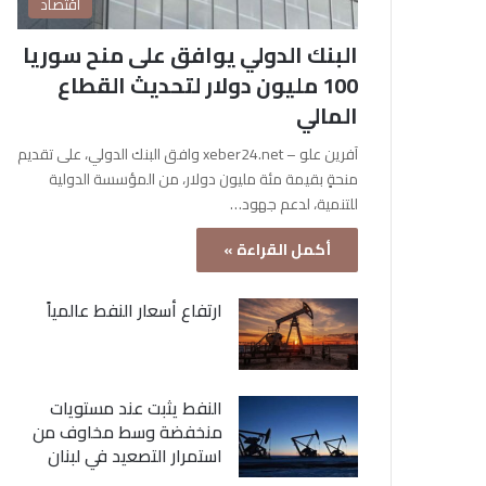
اقتصاد
البنك الدولي يوافق على منح سوريا
100 مليون دولار لتحديث القطاع
المالي
آفرين علو – xeber24.net وافق البنك الدولي، على تقديم
منحةٍ بقيمة مئة مليون دولار، من المؤسسة الدولية
للتنمية، لدعم جهود…
أكمل القراءة »
ارتفاع أسعار النفط عالمياً
النفط يثبت عند مستويات
منخفضة وسط مخاوف من
استمرار التصعيد في لبنان