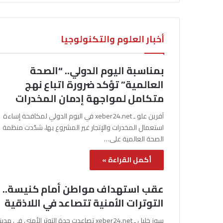
أخبار العلوم والتكنولوجيا
بمناسبة اليوم الدولي.. “الصحة
العالمية” تؤكد ضرورة اتباع نهج
متكامل لمواجهة إدمان المخدرات
آفرين علو ـ xeber24.net في اليوم الدولي لمكافحة إساءة
استعمال المخدرات والإتجار غير المشروع بها، شدّدت منظمة
الصحة العالمية على…
أكمل القراءة »
عقب استهداف مواطن أمام كنيسة..
التوترات الأمنية تتصاعد في اللاذقية
سوز خليل ـ xeber24.net تصاعدت حدة التوتر الأمني في مدي