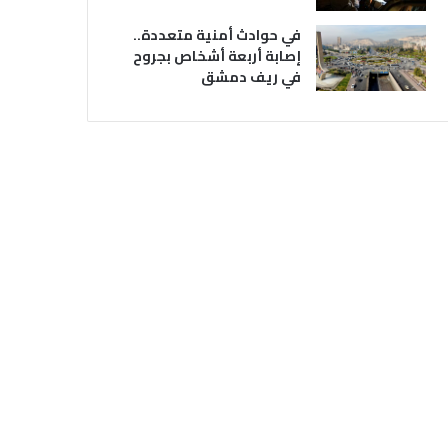
في حوادث أمنية متعددة..
إصابة أربعة أشخاص بجروح
في ريف دمشق