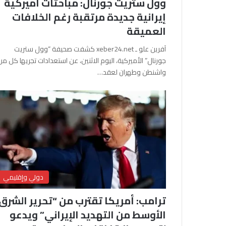
وول ستريت جورنال: مباحثات أميركية
إيرانية جديدة مرتقبة رغم الخلافات
العميقة
آفرين علو ـ xeber24.net كشفت صحيفة “وول ستريت
جورنال” الأميركية، اليوم الاثنين، عن استعدادات تجريها كل من
واشنطن وطهران لعقد…
دولي وإقليمي
ترامب: أمريكا تقترب من “تحرير الشرق
الأوسط من التهديد الإيراني” ويدعو