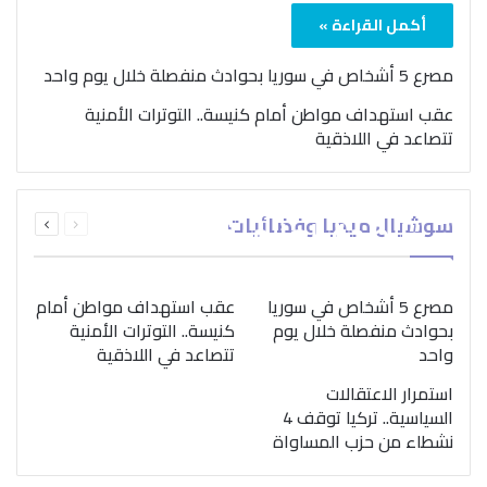
أكمل القراءة »
مصرع 5 أشخاص في سوريا بحوادث منفصلة خلال يوم واحد
عقب استهداف مواطن أمام كنيسة.. التوترات الأمنية
تتصاعد في اللاذقية
بمناسبة اليوم الدولي..
السابقة
التالية
سوشيال ميديا وفضائيات
“الصحة العالمية” تؤكد
الصفحة
الصفحة
ضرورة اتباع نهج متكامل
لمواجهة إدمان المخدرات
مصرع 5 أشخاص في سوريا
عقب استهداف مواطن أمام
بحوادث منفصلة خلال يوم
كنيسة.. التوترات الأمنية
واحد
تتصاعد في اللاذقية
استمرار الاعتقالات
السياسية.. تركيا توقف 4
نشطاء من حزب المساواة