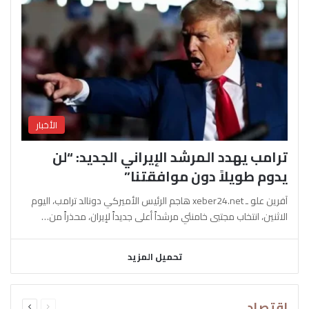
الأخبار
ترامب يهدد المرشد الإيراني الجديد: “لن
يدوم طويلاً دون موافقتنا”
آفرين علو ـ xeber24.net هاجم الرئيس الأميركي دونالد ترامب، اليوم
الاثنين، انتخاب مجتبى خامنئي مرشداً أعلى جديداً لإيران، محذراً من…
تحميل المزيد
السابقة
التالية
اقتصاد
الصفحة
الصفحة