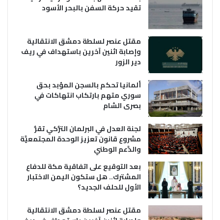
تقيد حركة السفن بالبحر الأسود
مقتل عنصر لسلطة دمشق الانتقالية
وإصابة اثنين آخرين باستهداف في ريف
دير الزور
ألمانيا تحكم بالسجن المؤبد بحق
سوري متهم بارتكاب انتهاكات في
بصرى الشام
لجنة العدل في البرلمان التُّركي تقرُّ
مشروع قانون تعزيز الوحدة المجتمعيَّة
والدَّعم الوطني
بعد التوقيع على اتفاقية مكة للدفاع
المشترك.. هل ستكون اليمن الاختبار
الأول للحلف الجديد؟
مقتل عنصر لسلطة دمشق الانتقالية