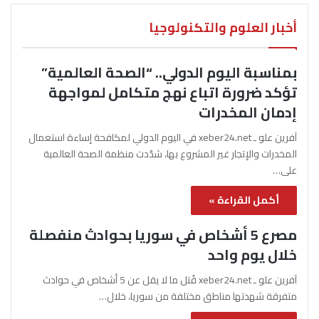
أخبار العلوم والتكنولوجيا
بمناسبة اليوم الدولي.. “الصحة العالمية”
تؤكد ضرورة اتباع نهج متكامل لمواجهة
إدمان المخدرات
آفرين علو ـ xeber24.net في اليوم الدولي لمكافحة إساءة استعمال
المخدرات والإتجار غير المشروع بها، شدّدت منظمة الصحة العالمية
على…
أكمل القراءة »
مصرع 5 أشخاص في سوريا بحوادث منفصلة
خلال يوم واحد
آفرين علو ـ xeber24.net قُتل ما لا يقل عن 5 أشخاص في حوادث
متفرقة شهدتها مناطق مختلفة من سوريا، خلال…