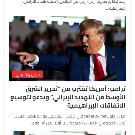
رصد إطلاق صاروخ أرض-أرض من الأراضي اليمنية باتجاه الأراضي
الإسرائيلية،…
دولي وإقليمي
ترامب: أمريكا تقترب من “تحرير الشرق
الأوسط من التهديد الإيراني” ويدعو لتوسيع
الاتفاقات الإبراهيمية
آفرين علو ـ xeber24.net قال الرئيس الأمريكي دونالد ترامب، مساء
أمس الجمعة، إن الولايات المتحدة باتت أقرب من أي وقت…