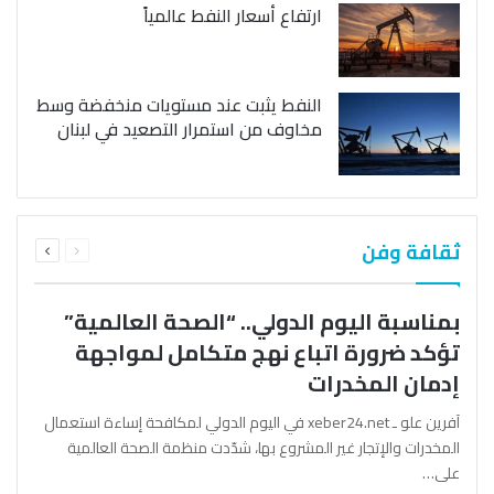
ارتفاع أسعار النفط عالمياً
النفط يثبت عند مستويات منخفضة وسط
مخاوف من استمرار التصعيد في لبنان
السابقة
التالية
ثقافة وفن
الصفحة
الصفحة
بمناسبة اليوم الدولي.. “الصحة العالمية”
تؤكد ضرورة اتباع نهج متكامل لمواجهة
إدمان المخدرات
آفرين علو ـ xeber24.net في اليوم الدولي لمكافحة إساءة استعمال
المخدرات والإتجار غير المشروع بها، شدّدت منظمة الصحة العالمية
على…