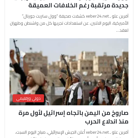
جديدة مرتقبة رغم الخلافات العميقة
آفرين علو ـ xeber24.net كشفت صحيفة “وول ستريت جورنال”
الأميركية، اليوم الاثنين، عن استعدادات تجريها كل من واشنطن وطهران
لعقد…
دولي وإقليمي
صاروخ من اليمن باتجاه إسرائيل لأول مرة
منذ اندلاع الحرب
آفرين علو ـ xeber24.net أعلن الجيش الإسرائيلي، صباح اليوم السبت،