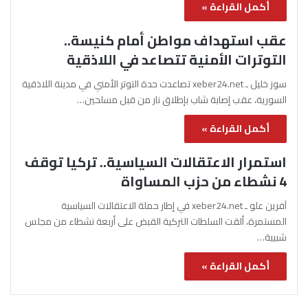
أكمل القراءة »
عقب استهداف مواطن أمام كنيسة..
التوترات الأمنية تتصاعد في اللاذقية
سوز خليل ـ xeber24.net تصاعدت حدة التوتر الأمني في مدينة اللاذقية
السورية، عقب إصابة شاب بإطلاق نار من قبل مسلحين…
أكمل القراءة »
استمرار الاعتقالات السياسية.. تركيا توقف
4 نشطاء من حزب المساواة
آفرين علو ـ xeber24.net في إطار حملة الاعتقالات السياسية
المستمرة، ألقت السلطات التركية القبض على أربعة نشطاء من مجلس
شبيبة…
أكمل القراءة »