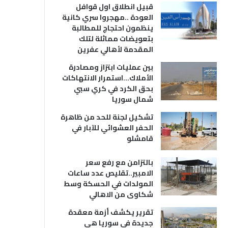
قبيل انطلاق اول قوافل
العودة ..مهجروا سري كانية
ينظمون احتجاج للمطالبة
بتعويضات مماثلة لتلك
المقدمة لأهالي عفرين
بين عمليات ابتزاز ومصادرة
الأملاك…استمرار الانتهاكات
بحق الكرد في كري سبي
شمال سوريا
تشكيل لجنة للحد من ظاهرة
الحفر العشوائي للآبار في
قامشلو
بالتزامن مع رفع سعر
الامبير..تقليص عدد ساعات
المولدات في الحسكة وسط
شكاوى من الاهالي
تقرير يكشف أزمة معقدة
جديدة في سوريا هي