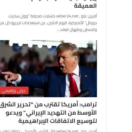
العميقة
آفرين علو ـ xeber24.net كشفت صحيفة “وول ستريت
جورنال” الأميركية، اليوم الاثنين، عن استعدادات تجريها كل من
واشنطن وطهران لعقد…
دولي وإقليمي
ترامب: أمريكا تقترب من “تحرير الشرق
الأوسط من التهديد الإيراني” ويدعو
لتوسيع الاتفاقات الإبراهيمية
آفرين علو ـ xeber24.net قال الرئيس الأمريكي دونالد ترامب،