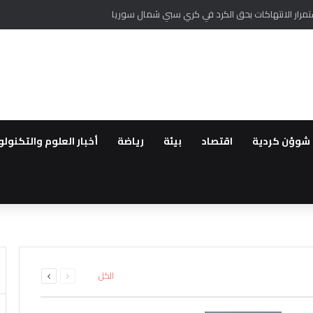
ستمرار الانتهاكات بحق الكرد في كري سبي شمال سوريا
شوؤن كردية
اقتصاد
بيئة
رياضة
أخبار العلوم والتكنولو
مبير..تقليص عدد ساعات المولدات
لعودة ..مهجروا سري كانية ينظمو
رة الأملاك…استمرار الانتهاكات بح
لمقدمة لأهالي عفرين
ة الحفر العشوائي للآبار في قام
جديدة في سوريا هي الاسوء بعد 
السابقة
التالية
الكل
الصفحة
الصفحة