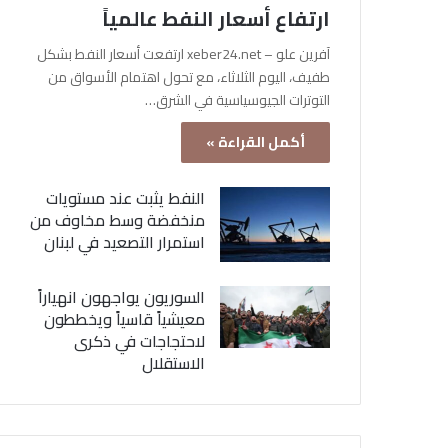
ارتفاع أسعار النفط عالمياً
آفرين علو – xeber24.net ارتفعت أسعار النفط بشكل
طفيف، اليوم الثلاثاء، مع تحول اهتمام الأسواق من
التوترات الجيوسياسية في الشرق…
أكمل القراءة »
النفط يثبت عند مستويات
منخفضة وسط مخاوف من
استمرار التصعيد في لبنان
السوريون يواجهون انهياراً
معيشياً قاسياً ويخططون
لاحتجاجات في ذكرى
الاستقلال