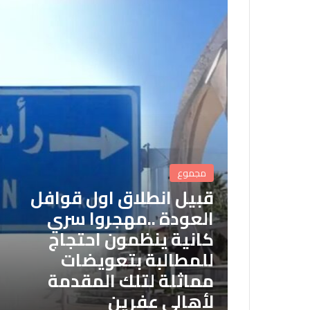
مجموع
قبيل انطلاق اول قوافل
العودة ..مهجروا سري
كانية ينظمون احتجاج
للمطالبة بتعويضات
مماثلة لتلك المقدمة
لأهالي عفرين