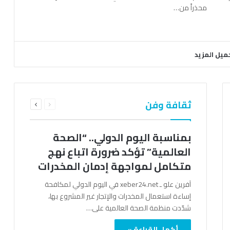
محذراً من…
ميل المزيد
السابقة
التالية
ثقافة وفن
الصفحة
الصفحة
بمناسبة اليوم الدولي.. “الصحة
العالمية” تؤكد ضرورة اتباع نهج
متكامل لمواجهة إدمان المخدرات
آفرين علو ـ xeber24.net في اليوم الدولي لمكافحة
إساءة استعمال المخدرات والإتجار غير المشروع بها،
شدّدت منظمة الصحة العالمية على…
أكمل القراءة »