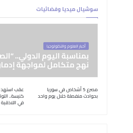
سوشيال ميديا وفضائيات
أخبار العلوم والتكنولوجيا
بمناسبة اليوم الدولي.. “الص
نهج متكامل لمواجهة إدمان
مصرع 5 أشخاص في سوريا
عقب استهدا
بحوادث منفصلة خلال يوم واحد
كنيسة.. التوت
في اللاذقية