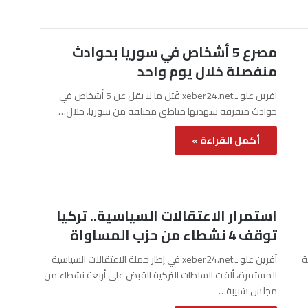
مصرع 5 أشخاص في سوريا بحوادث
منفصلة خلال يوم واحد
آفرين علو ـ xeber24.net قُتل ما لا يقل عن 5 أشخاص في
حوادث متفرقة شهدتها مناطق مختلفة من سوريا، خلال…
أكمل القراءة »
استمرار الاعتقالات السياسية.. تركيا
توقف 4 نشطاء من حزب المساواة
نة
آفرين علو ـ xeber24.net في إطار حملة الاعتقالات السياسية
المستمرة، ألقت السلطات التركية القبض على أربعة نشطاء من
مجلس شبيبة…