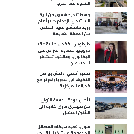
الاسوء بعد الحرب
وسط تنديد شعبي من آلية
الاستبدال..ازدحام كبير أمام
بريد قامشلو بغية التخلص
من العملة القديمة
طرطوس.. فقدان طالبة عقب
خروجها لتقديم اعتراض على
البكالوريا وعائلتها تستنفر
للبحث عنها
تحذير أممي: داعش يواصل
التكيف في سوريا رغم تراجع
قدراته المركزية
تأجيل عودة الدفعة الأولى
من مهجري سري كانيه إلى
الاثنين المقبل
سوريا تعيد هيكلة الفصائل
المدعومة من تركيا لتقليص