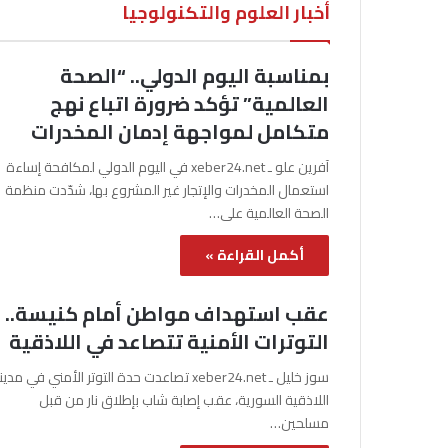
أخبار العلوم والتكنولوجيا
بمناسبة اليوم الدولي.. “الصحة
العالمية” تؤكد ضرورة اتباع نهج
متكامل لمواجهة إدمان المخدرات
آفرين علو ـ xeber24.net في اليوم الدولي لمكافحة إساءة
استعمال المخدرات والإتجار غير المشروع بها، شدّدت منظمة
الصحة العالمية على…
أكمل القراءة »
عقب استهداف مواطن أمام كنيسة..
التوترات الأمنية تتصاعد في اللاذقية
سوز خليل ـ xeber24.net تصاعدت حدة التوتر الأمني في مدي
اللاذقية السورية، عقب إصابة شاب بإطلاق نار من قبل
مسلحين…