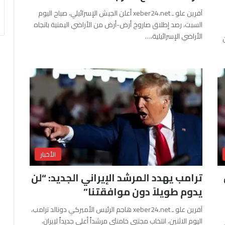
آفرين علو ـ xeber24.net أعلن الجيش الإسرائيلي، صباح اليوم
السبت، رصد إطلاق صاروخ أرض-أرض من الأراضي اليمنية باتجاه
الأراضي الإسرائيلية،…
الأخبار
ترامب يهدد المرشد الإيراني الجديد: “لن
يدوم طويلاً دون موافقتنا”
آفرين علو ـ xeber24.net هاجم الرئيس الأميركي دونالد ترامب،
اليوم الاثنين، انتخاب مجتبى خامنئي مرشداً أعلى جديداً لإيران،