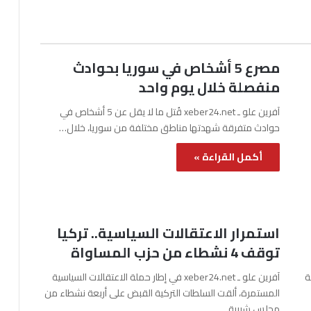
مصرع 5 أشخاص في سوريا بحوادث
منفصلة خلال يوم واحد
آفرين علو ـ xeber24.net قُتل ما لا يقل عن 5 أشخاص في
حوادث متفرقة شهدتها مناطق مختلفة من سوريا، خلال…
أكمل القراءة »
استمرار الاعتقالات السياسية.. تركيا
توقف 4 نشطاء من حزب المساواة
نة
آفرين علو ـ xeber24.net في إطار حملة الاعتقالات السياسية
المستمرة، ألقت السلطات التركية القبض على أربعة نشطاء من
مجلس شبيبة…