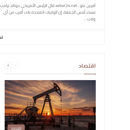
آفرين علو ـ xeber24.net قال الرئيس الأمريكي دونالد ترامب،
مساء أمس الجمعة، إن الولايات المتحدة باتت أقرب من أي
وقت…
تح
السابقة
التالية
اقتصاد
الصفحة
الصفحة
اقتصاد