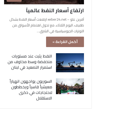
ارتفاع أسعار النفط عالمياً
آفرين علو – xeber24.net ارتفعت أسعار النفط بشكل
طفيف، اليوم الثلاثاء، مع تحول اهتمام الأسواق من
التوترات الجيوسياسية في الشرق…
أكمل القراءة »
النفط يثبت عند مستويات
منخفضة وسط مخاوف من
استمرار التصعيد في لبنان
السوريون يواجهون انهياراً
معيشياً قاسياً ويخططون
لاحتجاجات في ذكرى
الاستقلال