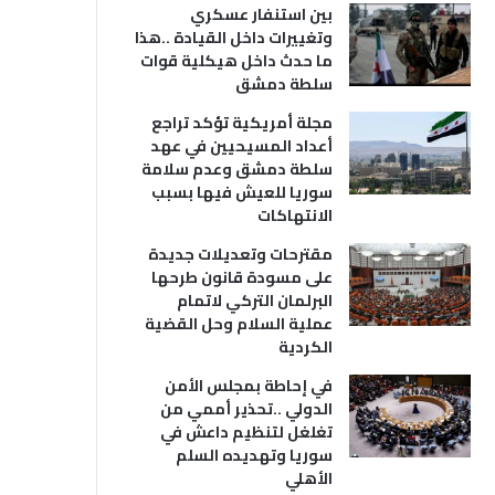
بين استنفار عسكري
وتغييرات داخل القيادة ..هذا
ما حدث داخل هيكلية قوات
سلطة دمشق
مجلة أمريكية تؤكد تراجع
أعداد المسيحيين في عهد
سلطة دمشق وعدم سلامة
سوريا للعيش فيها بسبب
الانتهاكات
مقترحات وتعديلات جديدة
على مسودة قانون طرحها
البرلمان التركي لاتمام
عملية السلام وحل القضية
الكردية
في إحاطة بمجلس الأمن
الدولي ..تحذير أممي من
تغلغل لتنظيم داعش في
سوريا وتهديده السلم
الأهلي