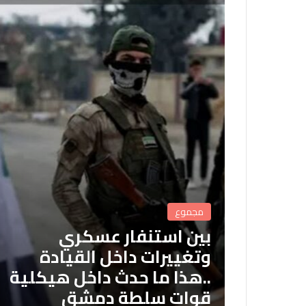
مجموع
بين استنفار عسكري
وتغييرات داخل القيادة
..هذا ما حدث داخل هيكلية
قوات سلطة دمشق