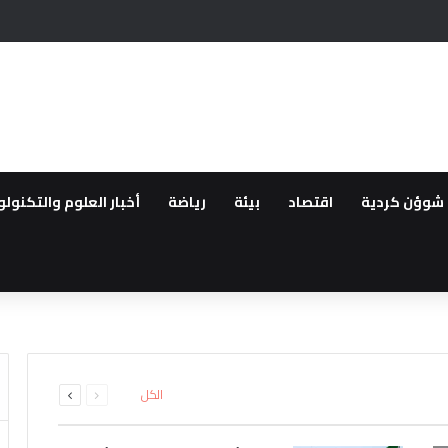
يحيين في عهد سلطة دمشق وعدم سلامة سوريا للعيش فيها بسبب الانتهاكات
شوؤن كردية
اقتصاد
بيئة
رياضة
أخبار العلوم والتكنولو
طقة..القوات العراقية ترفع الجا
لعودة ..مهجروا سري كانية ينظمو
16 بين قتيل وجريح
لمقدمة لأهالي عفرين
اشتباه بانتمائهما إلى تنظيم داعش
ء صيانة خزان وقود في تل براك بري
السابقة
التالية
الكل
الصفحة
الصفحة