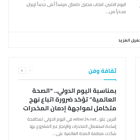
اليوم الاثنين، انتخاب مجتبى خامنئي مرشداً أعلى جديداً لإيران،
محذراً من…
ميل المزيد
السابقة
التالية
ثقافة وفن
الصفحة
الصفحة
بمناسبة اليوم الدولي.. “الصحة
العالمية” تؤكد ضرورة اتباع نهج
متكامل لمواجهة إدمان المخدرات
آفرين علو ـ xeber24.net في اليوم الدولي لمكافحة
إساءة استعمال المخدرات والإتجار غير المشروع بها،
شدّدت منظمة الصحة العالمية على…