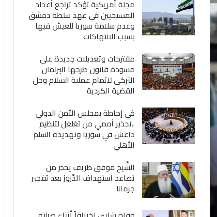
مجلة أمريكية تؤكد تراجع أعداد
المسيحيين في عهد سلطة دمشق
وعدم سلامة سوريا للعيش فيها
بسبب الانتهاكات
مقترحات وتعديلات جديدة على
مسودة قانون طرحها البرلمان
التركي لاتمام عملية السلام وحل
القضية الكردية
في إحاطة بمجلس الأمن الدولي
..تحذير أممي من تغلغل لتنظيم
داعش في سوريا وتهديده السلم
الأهلي
الشَّيخ موفق طريف يحذر من
تصاعد استهداف الدَّروز بعد تفجير
جرمانا
وفاة شابين اختناقاً أثناء صيانة