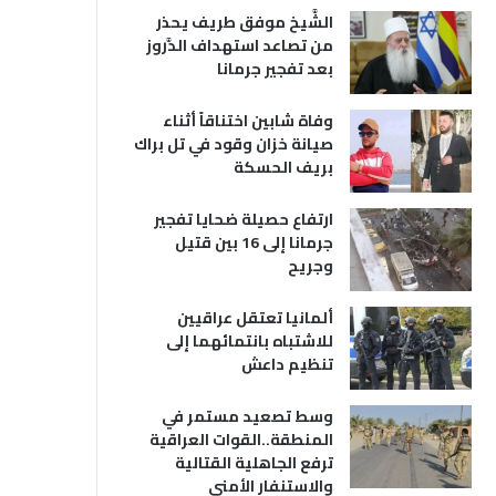
الشَّيخ موفق طريف يحذر
من تصاعد استهداف الدَّروز
بعد تفجير جرمانا
وفاة شابين اختناقاً أثناء
صيانة خزان وقود في تل براك
بريف الحسكة
ارتفاع حصيلة ضحايا تفجير
جرمانا إلى 16 بين قتيل
وجريح
ألمانيا تعتقل عراقيين
للاشتباه بانتمائهما إلى
تنظيم داعش
وسط تصعيد مستمر في
المنطقة..القوات العراقية
ترفع الجاهلية القتالية
والاستنفار الأمني