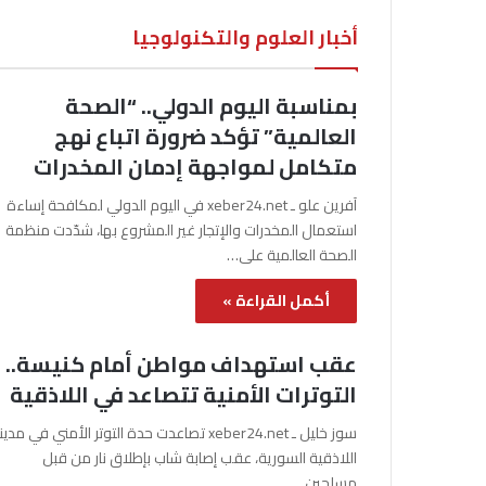
أخبار العلوم والتكنولوجيا
بمناسبة اليوم الدولي.. “الصحة
العالمية” تؤكد ضرورة اتباع نهج
متكامل لمواجهة إدمان المخدرات
آفرين علو ـ xeber24.net في اليوم الدولي لمكافحة إساءة
استعمال المخدرات والإتجار غير المشروع بها، شدّدت منظمة
الصحة العالمية على…
أكمل القراءة »
عقب استهداف مواطن أمام كنيسة..
التوترات الأمنية تتصاعد في اللاذقية
سوز خليل ـ xeber24.net تصاعدت حدة التوتر الأمني في مدي
اللاذقية السورية، عقب إصابة شاب بإطلاق نار من قبل
مسلحين…