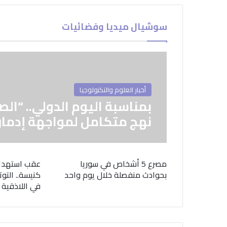
سوشيال ميديا وفضائيات
أخبار العلوم والتكنولوجيا
بمناسبة اليوم الدولي.. “الص
نهج متكامل لمواجهة إدمان
مصرع 5 أشخاص في سوريا
عقب استهدا
بحوادث منفصلة خلال يوم واحد
كنيسة.. التوت
في اللاذقية