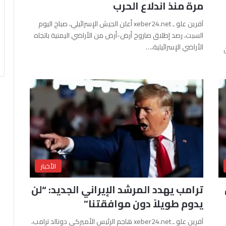
مرة منذ اندلاع الحرب
آفرين علو ـ xeber24.net أعلن الجيش الإسرائيلي، صباح اليوم
السبت، رصد إطلاق صاروخ أرض-أرض من الأراضي اليمنية باتجاه
الأراضي الإسرائيلية،…
الأخبار
ترامب يهدد المرشد الإيراني الجديد: “لن
يدوم طويلاً دون موافقتنا”
آفرين علو ـ xeber24.net هاجم الرئيس الأميركي دونالد ترامب،