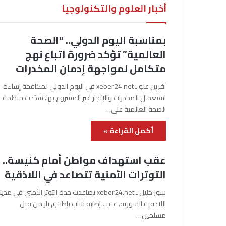
أخبار العلوم والتكنولوجيا
بمناسبة اليوم الدولي.. “الصحة
العالمية” تؤكد ضرورة اتباع نهج
متكامل لمواجهة إدمان المخدرات
آفرين علو ـ xeber24.net في اليوم الدولي لمكافحة إساءة
استعمال المخدرات والإتجار غير المشروع بها، شدّدت منظمة
الصحة العالمية على…
أكمل القراءة »
عقب استهداف مواطن أمام كنيسة..
التوترات الأمنية تتصاعد في اللاذقية
سوز خليل ـ xeber24.net تصاعدت حدة التوتر الأمني في مدي
اللاذقية السورية، عقب إصابة شاب بإطلاق نار من قبل
مسلحين…