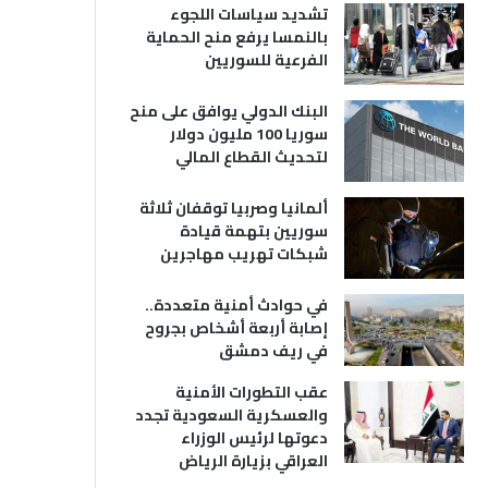
تشديد سياسات اللجوء
بالنمسا يرفع منح الحماية
الفرعية للسوريين
البنك الدولي يوافق على منح
سوريا 100 مليون دولار
لتحديث القطاع المالي
ألمانيا وصربيا توقفان ثلاثة
سوريين بتهمة قيادة
شبكات تهريب مهاجرين
في حوادث أمنية متعددة..
إصابة أربعة أشخاص بجروح
في ريف دمشق
عقب التطورات الأمنية
والعسكرية السعودية تجدد
دعوتها لرئيس الوزراء
العراقي بزيارة الرياض