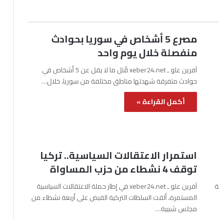
مصرع 5 أشخاص في سوريا بحوادث
منفصلة خلال يوم واحد
آفرين علو ـ xeber24.net قُتل ما لا يقل عن 5 أشخاص في
حوادث متفرقة شهدتها مناطق مختلفة من سوريا، خلال…
أكمل القراءة »
استمرار الاعتقالات السياسية.. تركيا
توقف 4 نشطاء من حزب المساواة
نة
آفرين علو ـ xeber24.net في إطار حملة الاعتقالات السياسية
المستمرة، ألقت السلطات التركية القبض على أربعة نشطاء من
مجلس شبيبة…