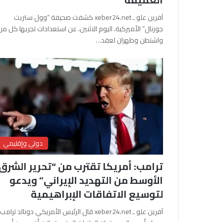
آفرين علو ـ xeber24.net كشفت صحيفة “وول ستريت
جورنال” الأميركية، اليوم الاثنين، عن استعدادات تجريها كل من
واشنطن وطهران لعقد…
دولي وإقليمي
ترامب: أمريكا تقترب من “تحرير الشرق
الأوسط من التهديد الإيراني” ويدعو
لتوسيع الاتفاقات الإبراهيمية
آفرين علو ـ xeber24.net قال الرئيس الأمريكي دونالد ترامب،