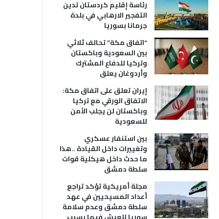
رئاسة إقليم كردستان تدين
التفجير الارهابي في بلدة
جرمانا بسوريا
“اتفاق مكة” تحالف ثلاثي
بين السعودية وباكستان
وتركيا للدفاع المشترك
وأردوغان يعلق
إيران تعلق على اتفاق مكة:
الاتفاق الورقي مع تركيا
وباكستان لن يجلب الأمن
للسعودية
بين استنفار عسكري
وتغييرات داخل القيادة ..هذا
ما حدث داخل هيكلية قوات
سلطة دمشق
مجلة أمريكية تؤكد تراجع
أعداد المسيحيين في عهد
سلطة دمشق وعدم سلامة
سوريا للعيش فيها بسبب