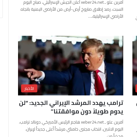
آفرين علو ـ xeber24.net أعلن الجيش الإسرائيلي، صباح اليوم
السبت، رصد إطلاق صاروخ أرض-أرض من الأراضي اليمنية باتجاه
الأراضي الإسرائيلية،…
الأخبار
ترامب يهدد المرشد الإيراني الجديد: “لن
يدوم طويلاً دون موافقتنا”
آفرين علو ـ xeber24.net هاجم الرئيس الأميركي دونالد ترامب،
اليوم الاثنين، انتخاب مجتبى خامنئي مرشداً أعلى جديداً لإيران،
محذراً من…