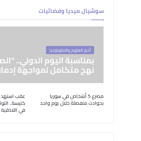
سوشيال ميديا وفضائيات
أخبار العلوم والتكنولوجيا
بمناسبة اليوم الدولي.. “الص
نهج متكامل لمواجهة إدمان
مصرع 5 أشخاص في سوريا
عقب استهدا
بحوادث منفصلة خلال يوم واحد
كنيسة.. التوت
في اللاذقية