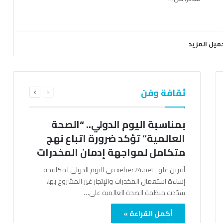
ميل المزيد
السابقة
التالية
ثقافة وفن
الصفحة
الصفحة
بمناسبة اليوم الدولي.. “الصحة
العالمية” تؤكد ضرورة اتباع نهج
متكامل لمواجهة إدمان المخدرات
آفرين علو ـ xeber24.net في اليوم الدولي لمكافحة
إساءة استعمال المخدرات والإتجار غير المشروع بها،
شدّدت منظمة الصحة العالمية على…
أكمل القراءة »