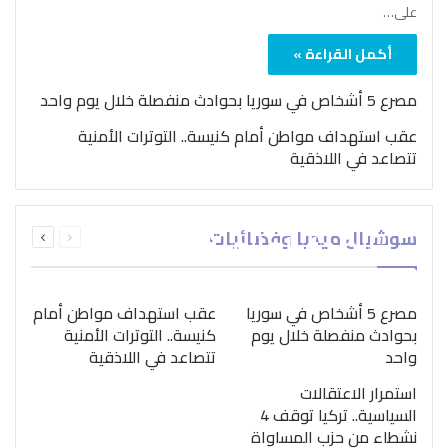
على…
أكمل القراءة »
مصرع 5 أشخاص في سوريا بحوادث منفصلة خلال يوم واحد
عقب استهداف مواطن أمام كنيسة.. التوترات الأمنية
تتصاعد في اللاذقية
بمناسبة اليوم الدولي..
السابقة
التالية
سوشيال ميديا وفضائيات
“الصحة العالمية” تؤكد
الصفحة
الصفحة
ضرورة اتباع نهج متكامل
لمواجهة إدمان المخدرات
مصرع 5 أشخاص في سوريا
عقب استهداف مواطن أمام
بحوادث منفصلة خلال يوم
كنيسة.. التوترات الأمنية
واحد
تتصاعد في اللاذقية
استمرار الاعتقالات
السياسية.. تركيا توقف 4
نشطاء من حزب المساواة