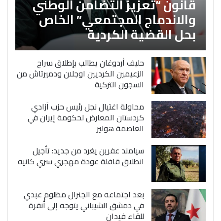
قانون “تعزيز التضامن الوطني
والاندماج المجتمعي” الخاص
بحل القضية الكردية
حليف أردوغان يطالب بإطلاق سراح
الزعيمين الكرديين اوجلان ودميرتاش من
السجون التركية
محاولة اغتيال نجل رئيس حزب آزادي
كردستان المعارض لحكومة إيران في
العاصمة هولير
سيامند عفرين يغرد من جديد: تأجيل
انطلاق قافلة عودة مهجري سري كانيه
بعد اجتماعه مع الجنرال مظلوم عبدي
في دمشق الشيباني يتوجه إلى أنقرة
للقاء فيدان