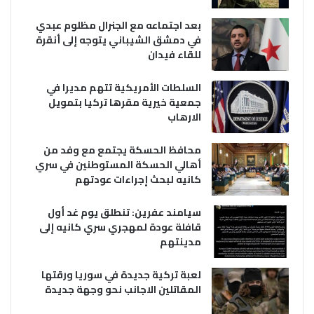
بعد اجتماعه مع الجنرال مظلوم عبدي
في دمشق الشيباني يتوجه إلى أنقرة
للقاء فيدان
السلطات الأمريكية تتهم مديرا في
جمعية خيرية مقرها تركيا بتمويل
الارهاب
محافظ الحسكة يجتمع مع وفد من
أهالي الحسكة المستوطنين في سري
كانيه لبحث إجراءات عودتهم
سيامند عفرين: تنطلق يوم غد أول
قافلة عودة لمهجري سري كانيه إلى
مدينتهم
لعبة تركية جديدة في سوريا ورقتها
المقاتلين الاجانب نحو وجهة جديدة