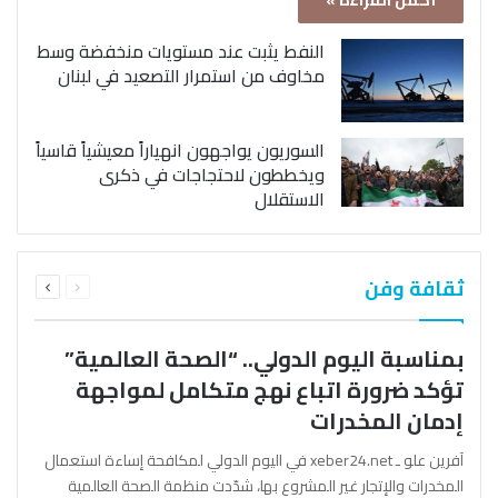
أكمل القراءة »
النفط يثبت عند مستويات منخفضة وسط
مخاوف من استمرار التصعيد في لبنان
السوريون يواجهون انهياراً معيشياً قاسياً
ويخططون لاحتجاجات في ذكرى
الاستقلال
السابقة
التالية
ثقافة وفن
الصفحة
الصفحة
بمناسبة اليوم الدولي.. “الصحة العالمية”
تؤكد ضرورة اتباع نهج متكامل لمواجهة
إدمان المخدرات
آفرين علو ـ xeber24.net في اليوم الدولي لمكافحة إساءة استعمال
المخدرات والإتجار غير المشروع بها، شدّدت منظمة الصحة العالمية