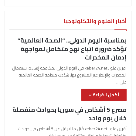
أخبار العلوم والتكنولوجيا
بمناسبة اليوم الدولي.. “الصحة العالمية”
تؤكد ضرورة اتباع نهج متكامل لمواجهة
إدمان المخدرات
آفرين علو ـ xeber24.net في اليوم الدولي لمكافحة إساءة استعمال
المخدرات والإتجار غير المشروع بها، شدّدت منظمة الصحة العالمية
على…
أكمل القراءة »
مصرع 5 أشخاص في سوريا بحوادث منفصلة
خلال يوم واحد
آفرين علو ـ xeber24.net قُتل ما لا يقل عن 5 أشخاص في حوادث
متفرقة شهدتها مناطق مختلفة من سوريا، خلال…