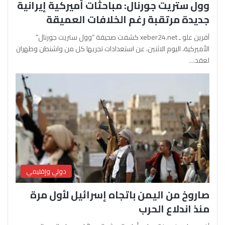
وول ستريت جورنال: مباحثات أميركية إيرانية
جديدة مرتقبة رغم الخلافات العميقة
آفرين علو ـ xeber24.net كشفت صحيفة “وول ستريت جورنال”
الأميركية، اليوم الاثنين، عن استعدادات تجريها كل من واشنطن وطهران
لعقد…
دولي وإقليمي
صاروخ من اليمن باتجاه إسرائيل لأول مرة
منذ اندلاع الحرب