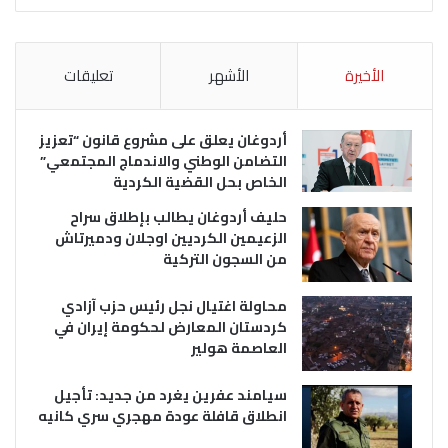
الأخيرة
الأشهر
تعليقات
أردوغان يعلق على مشروع قانون “تعزيز
التضامن الوطني والاندماج المجتمعي”
الخاص بحل القضية الكردية
حليف أردوغان يطالب بإطلاق سراح
الزعيمين الكرديين اوجلان ودميرتاش
من السجون التركية
محاولة اغتيال نجل رئيس حزب آزادي
كردستان المعارض لحكومة إيران في
العاصمة هولير
سيامند عفرين يغرد من جديد: تأجيل
انطلاق قافلة عودة مهجري سري كانيه