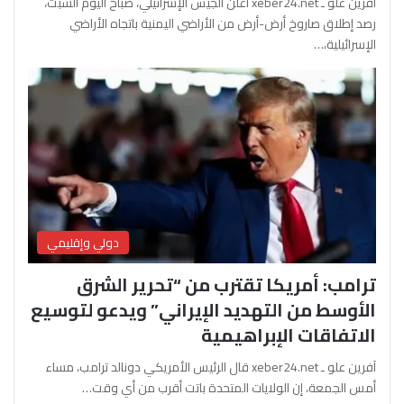
آفرين علو ـ xeber24.net أعلن الجيش الإسرائيلي، صباح اليوم السبت،
رصد إطلاق صاروخ أرض-أرض من الأراضي اليمنية باتجاه الأراضي
الإسرائيلية،…
دولي وإقليمي
ترامب: أمريكا تقترب من “تحرير الشرق
الأوسط من التهديد الإيراني” ويدعو لتوسيع
الاتفاقات الإبراهيمية
آفرين علو ـ xeber24.net قال الرئيس الأمريكي دونالد ترامب، مساء
أمس الجمعة، إن الولايات المتحدة باتت أقرب من أي وقت…