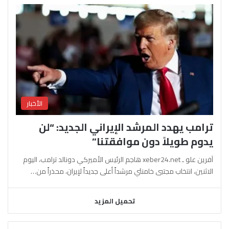
الأخبار
ترامب يهدد المرشد الإيراني الجديد: “لن
يدوم طويلاً دون موافقتنا”
آفرين علو ـ xeber24.net هاجم الرئيس الأميركي دونالد ترامب، اليوم
الاثنين، انتخاب مجتبى خامنئي مرشداً أعلى جديداً لإيران، محذراً من…
تحميل المزيد
السابقة
التالية