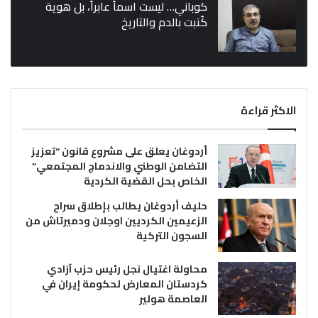
كوباني… ليست اسماً عابراً، بل هوية
كُتبت بالدم والتاريخ
الاكثر قراءة
أردوغان يعلق على مشروع قانون “تعزيز
التضامن الوطني والاندماج المجتمعي”
الخاص بحل القضية الكردية
حليف أردوغان يطالب بإطلاق سراح
الزعيمين الكرديين اوجلان ودميرتاش من
السجون التركية
محاولة اغتيال نجل رئيس حزب آزادي
كردستان المعارض لحكومة إيران في
العاصمة هولير