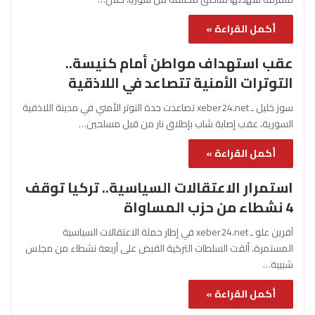
أكمل القراءة »
عقب استهداف مواطن أمام كنيسة..
التوترات الأمنية تتصاعد في اللاذقية
سوز خليل ـ xeber24.net تصاعدت حدة التوتر الأمني في مدينة اللاذقية
السورية، عقب إصابة شاب بإطلاق نار من قبل مسلحين…
أكمل القراءة »
استمرار الاعتقالات السياسية.. تركيا توقف
4 نشطاء من حزب المساواة
آفرين علو ـ xeber24.net في إطار حملة الاعتقالات السياسية
المستمرة، ألقت السلطات التركية القبض على أربعة نشطاء من مجلس
شبيبة…
أكمل القراءة »