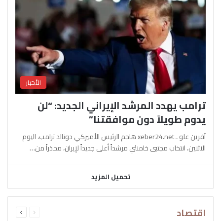
الأخبار
ترامب يهدد المرشد الإيراني الجديد: “لن
يدوم طويلاً دون موافقتنا”
آفرين علو ـ xeber24.net هاجم الرئيس الأميركي دونالد ترامب، اليوم
الاثنين، انتخاب مجتبى خامنئي مرشداً أعلى جديداً لإيران، محذراً من…
تحميل المزيد
السابقة
التالية
اقتصاد
الصفحة
الصفحة