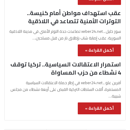
عقب استهداف مواطن أمام كنيسة..
التوترات الأمنية تتصاعد في اللاذقية
سوز خليل ـ xeber24.net تصاعدت حدة التوتر الأمني في مدينة اللاذقية
السورية، عقب إصابة شاب بإطلاق نار من قبل مسلحين…
أكمل القراءة »
استمرار الاعتقالات السياسية.. تركيا توقف
4 نشطاء من حزب المساواة
آفرين علو ـ xeber24.net في إطار حملة الاعتقالات السياسية
المستمرة، ألقت السلطات التركية القبض على أربعة نشطاء من مجلس
شبيبة…
أكمل القراءة »