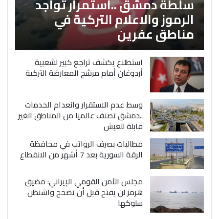
سلطة دمشق ..استمرار تواجد
الرموز والاعلام التركية في
مناطق عفرين
استطلاع يكشف تراجع كبير لشعبية
أردوغان أمام مرشح المعارضة التركية
وسط عدم الاستقرار وانعدام الخدمات
..دمشق تصنف عالميا من المناطق الغير
قابلة للعيش
مطالبات بصرف الرواتب في محافظة
الرقة السورية بعد 7 أشهر من الانقطاع
مجلس الأمن القومي الإيراني: مضيق
هرمز لن يفتح قبل أن تصحح واشنطن
سلوكها