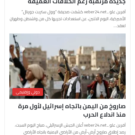
جديدة مرتقبة رغم الخلافات العميقة
آفرين علو ـ xeber24.net كشفت صحيفة “وول ستريت جورنال”
الأميركية، اليوم الاثنين، عن استعدادات تجريها كل من واشنطن وطهران
لعقد…
دولي وإقليمي
صاروخ من اليمن باتجاه إسرائيل لأول مرة
منذ اندلاع الحرب
آفرين علو ـ xeber24.net أعلن الجيش الإسرائيلي، صباح اليوم السبت،
رصد إطلاق صاروخ أرض-أرض من الأراضي اليمنية باتجاه الأراضي