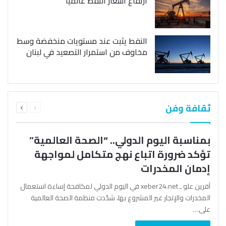
ارتفاع أسعار النفط عالمياً
النفط يثبت عند مستويات منخفضة وسط
مخاوف من استمرار التصعيد في لبنان
السابقة
التالية
ثقافة وفن
الصفحة
الصفحة
بمناسبة اليوم الدولي.. “الصحة العالمية”
تؤكد ضرورة اتباع نهج متكامل لمواجهة
إدمان المخدرات
آفرين علو ـ xeber24.net في اليوم الدولي لمكافحة إساءة استعمال
المخدرات والإتجار غير المشروع بها، شدّدت منظمة الصحة العالمية
على…