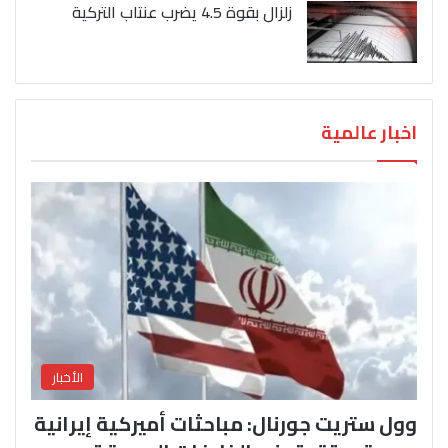
زلزال بقوة 4.5 يضرب عنتاب التركية
اخبار عالمية
الأخبار
وول ستريت جورنال: مباحثات أميركية إيرانية