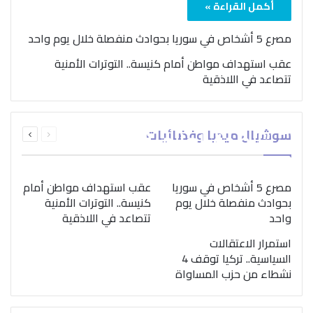
أكمل القراءة »
مصرع 5 أشخاص في سوريا بحوادث منفصلة خلال يوم واحد
عقب استهداف مواطن أمام كنيسة.. التوترات الأمنية
تتصاعد في اللاذقية
بمناسبة اليوم الدولي..
السابقة
التالية
سوشيال ميديا وفضائيات
“الصحة العالمية” تؤكد
الصفحة
الصفحة
ضرورة اتباع نهج متكامل
لمواجهة إدمان المخدرات
مصرع 5 أشخاص في سوريا
عقب استهداف مواطن أمام
بحوادث منفصلة خلال يوم
كنيسة.. التوترات الأمنية
واحد
تتصاعد في اللاذقية
استمرار الاعتقالات
السياسية.. تركيا توقف 4
نشطاء من حزب المساواة