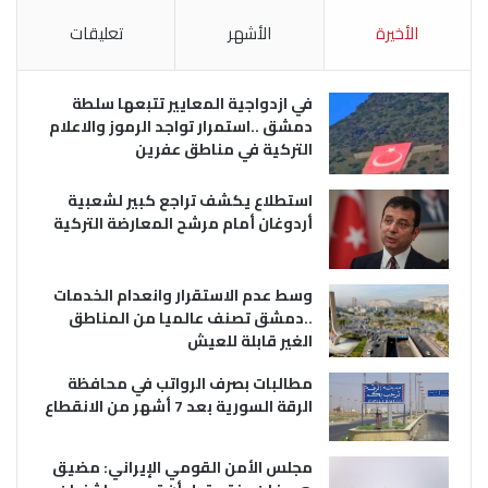
الأخيرة
الأشهر
تعليقات
في ازدواجية المعايير تتبعها سلطة
دمشق ..استمرار تواجد الرموز والاعلام
التركية في مناطق عفرين
استطلاع يكشف تراجع كبير لشعبية
أردوغان أمام مرشح المعارضة التركية
وسط عدم الاستقرار وانعدام الخدمات
..دمشق تصنف عالميا من المناطق
الغير قابلة للعيش
مطالبات بصرف الرواتب في محافظة
الرقة السورية بعد 7 أشهر من الانقطاع
مجلس الأمن القومي الإيراني: مضيق