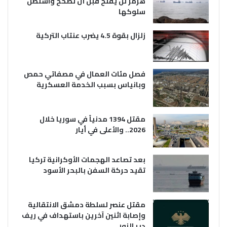
هرمز لن يفتح قبل أن تصحح واشنطن
سلوكها
زلزال بقوة 4.5 يضرب عنتاب التركية
فصل مئات العمال في مصفاتي حمص
وبانياس بسبب الخدمة العسكرية
مقتل 1394 مدنياً في سوريا خلال
2026.. والأعلى في أيار
بعد تصاعد الهجمات الأوكرانية تركيا
تقيد حركة السفن بالبحر الأسود
مقتل عنصر لسلطة دمشق الانتقالية
وإصابة اثنين آخرين باستهداف في ريف
دير الزور