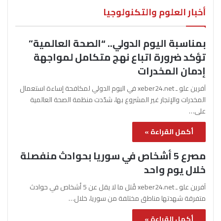
أخبار العلوم والتكنولوجيا
بمناسبة اليوم الدولي.. “الصحة العالمية”
تؤكد ضرورة اتباع نهج متكامل لمواجهة
إدمان المخدرات
آفرين علو ـ xeber24.net في اليوم الدولي لمكافحة إساءة استعمال
المخدرات والإتجار غير المشروع بها، شدّدت منظمة الصحة العالمية
على…
أكمل القراءة »
مصرع 5 أشخاص في سوريا بحوادث منفصلة
خلال يوم واحد
آفرين علو ـ xeber24.net قُتل ما لا يقل عن 5 أشخاص في حوادث
متفرقة شهدتها مناطق مختلفة من سوريا، خلال…
أكمل القراءة »