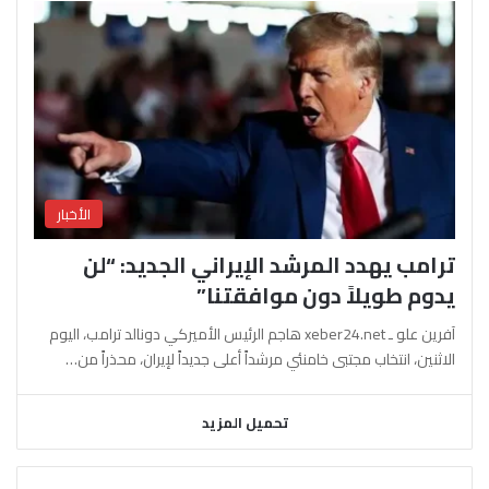
الأخبار
ترامب يهدد المرشد الإيراني الجديد: “لن
يدوم طويلاً دون موافقتنا”
آفرين علو ـ xeber24.net هاجم الرئيس الأميركي دونالد ترامب، اليوم
الاثنين، انتخاب مجتبى خامنئي مرشداً أعلى جديداً لإيران، محذراً من…
تحميل المزيد
السابقة
التالية