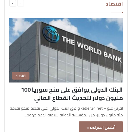
اقتصاد
الصفحة
الصفحة
اقتصاد
البنك الدولي يوافق على منح سوريا 100
مليون دولار لتحديث القطاع المالي
آفرين علو – xeber24.net وافق البنك الدولي، على تقديم منحةٍ بقيمة
مئة مليون دولار، من المؤسسة الدولية للتنمية، لدعم جهود…
أكمل القراءة »