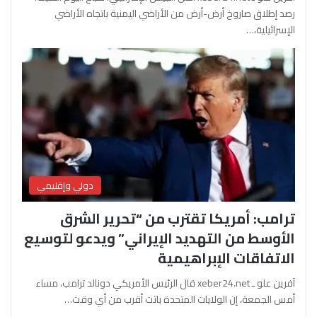
رصد إطلاق صاروخ أرض-أرض من الأراضي اليمنية باتجاه الأراضي
الإسرائيلية،…
دولي وإقليمي
ترامب: أمريكا تقترب من “تحرير الشرق
الأوسط من التهديد الإيراني” ويدعو لتوسيع
الاتفاقات الإبراهيمية
آفرين علو ـ xeber24.net قال الرئيس الأمريكي دونالد ترامب، مساء
أمس الجمعة، إن الولايات المتحدة باتت أقرب من أي وقت…