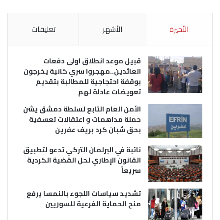
الأخيرة
الأشهر
تعليقات
قبيل موعد انطلاق اولى دفعات
العائدين..مهجروا سري كانية يخرجون
بوقفة احتجاجية للمطالبة بتقديم
تعويضات عادلة لهم
الأمن العام التابع لسلطة دمشق يشن
حملة مداهمات و اعتقالات تعسفية
بحق شبان كرد بريف عفرين
نائبة في البرلمان التركي تدعو لتطبيق
القانون الإطاري لحل القضية الكردية
سريعاً
تشديد سياسات اللجوء بالنمسا يرفع
منح الحماية الفرعية للسوريين