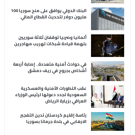
البنك الدولي يوافق على منح سوريا 100
مليون دولار لتحديث القطاع المالي
ألمانيا وصربيا توقفان ثلاثة سوريين
بتهمة قيادة شبكات تهريب مهاجرين
في حوادث أمنية متعددة.. إصابة أربعة
أشخاص بجروح في ريف دمشق
عقب التطورات الأمنية والعسكرية
السعودية تجدد دعوتها لرئيس الوزراء
العراقي بزيارة الرياض
رئاسة إقليم كردستان تدين التفجير
الارهابي في بلدة جرمانا بسوريا