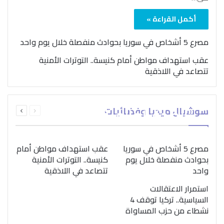
أكمل القراءة »
مصرع 5 أشخاص في سوريا بحوادث منفصلة خلال يوم واحد
عقب استهداف مواطن أمام كنيسة.. التوترات الأمنية
تتصاعد في اللاذقية
بمناسبة اليوم الدولي..
السابقة
التالية
سوشيال ميديا وفضائيات
“الصحة العالمية” تؤكد
الصفحة
الصفحة
ضرورة اتباع نهج متكامل
لمواجهة إدمان المخدرات
مصرع 5 أشخاص في سوريا
عقب استهداف مواطن أمام
بحوادث منفصلة خلال يوم
كنيسة.. التوترات الأمنية
واحد
تتصاعد في اللاذقية
استمرار الاعتقالات
السياسية.. تركيا توقف 4
نشطاء من حزب المساواة