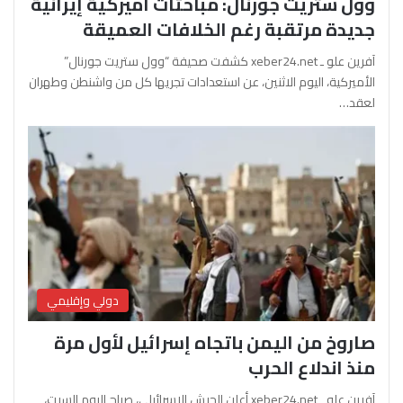
وول ستريت جورنال: مباحثات أميركية إيرانية
جديدة مرتقبة رغم الخلافات العميقة
آفرين علو ـ xeber24.net كشفت صحيفة “وول ستريت جورنال”
الأميركية، اليوم الاثنين، عن استعدادات تجريها كل من واشنطن وطهران
لعقد…
دولي وإقليمي
صاروخ من اليمن باتجاه إسرائيل لأول مرة
منذ اندلاع الحرب
آفرين علو ـ xeber24.net أعلن الجيش الإسرائيلي، صباح اليوم السبت،