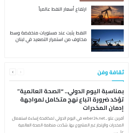
ارتفاع أسعار النفط عالمياً
النفط يثبت عند مستويات منخفضة وسط
مخاوف من استمرار التصعيد في لبنان
السابقة
التالية
ثقافة وفن
الصفحة
الصفحة
بمناسبة اليوم الدولي.. “الصحة العالمية”
تؤكد ضرورة اتباع نهج متكامل لمواجهة
إدمان المخدرات
آفرين علو ـ xeber24.net في اليوم الدولي لمكافحة إساءة استعمال
المخدرات والإتجار غير المشروع بها، شدّدت منظمة الصحة العالمية
على…