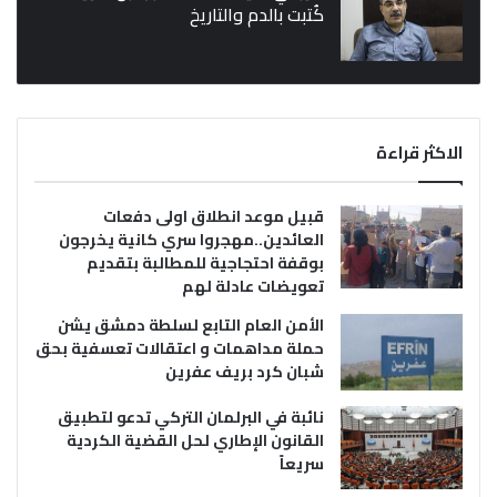
كُتبت بالدم والتاريخ
الاكثر قراءة
قبيل موعد انطلاق اولى دفعات
العائدين..مهجروا سري كانية يخرجون
بوقفة احتجاجية للمطالبة بتقديم
تعويضات عادلة لهم
الأمن العام التابع لسلطة دمشق يشن
حملة مداهمات و اعتقالات تعسفية بحق
شبان كرد بريف عفرين
نائبة في البرلمان التركي تدعو لتطبيق
القانون الإطاري لحل القضية الكردية
سريعاً