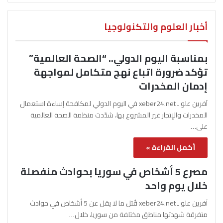
أخبار العلوم والتكنولوجيا
بمناسبة اليوم الدولي.. “الصحة العالمية”
تؤكد ضرورة اتباع نهج متكامل لمواجهة
إدمان المخدرات
آفرين علو ـ xeber24.net في اليوم الدولي لمكافحة إساءة استعمال
المخدرات والإتجار غير المشروع بها، شدّدت منظمة الصحة العالمية
على…
أكمل القراءة »
مصرع 5 أشخاص في سوريا بحوادث منفصلة
خلال يوم واحد
آفرين علو ـ xeber24.net قُتل ما لا يقل عن 5 أشخاص في حوادث
متفرقة شهدتها مناطق مختلفة من سوريا، خلال…