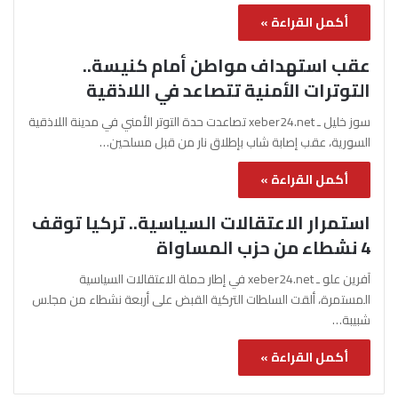
أكمل القراءة »
عقب استهداف مواطن أمام كنيسة..
التوترات الأمنية تتصاعد في اللاذقية
سوز خليل ـ xeber24.net تصاعدت حدة التوتر الأمني في مدينة اللاذقية
السورية، عقب إصابة شاب بإطلاق نار من قبل مسلحين…
أكمل القراءة »
استمرار الاعتقالات السياسية.. تركيا توقف
4 نشطاء من حزب المساواة
آفرين علو ـ xeber24.net في إطار حملة الاعتقالات السياسية
المستمرة، ألقت السلطات التركية القبض على أربعة نشطاء من مجلس
شبيبة…
أكمل القراءة »