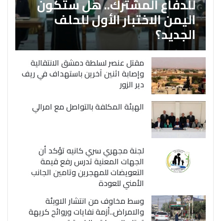
للدفاع المشترك.. هل ستكون
اليمن الاختبار الأول للحلف
الجديد؟
مقتل عنصر لسلطة دمشق الانتقالية
وإصابة اثنين آخرين باستهداف في ريف
دير الزور
الهيئة المكلفة بالتواصل مع امرالي
لجنة مجهري سري كانيه تؤكد أن
الجهات المعنية تدرس رفع قيمة
التعويضات للمهجرين وتامين الجانب
الأمني للعودة
وسط مخاوف من انتشار الاوبئة
والامراض..أزمة نفايات وروائح كريهة