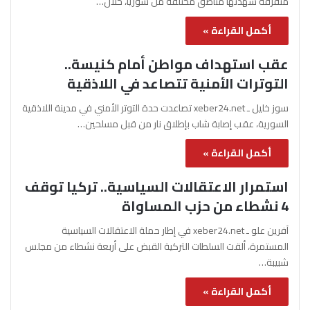
متفرقة شهدتها مناطق مختلفة من سوريا، خلال…
أكمل القراءة »
عقب استهداف مواطن أمام كنيسة..
التوترات الأمنية تتصاعد في اللاذقية
سوز خليل ـ xeber24.net تصاعدت حدة التوتر الأمني في مدينة اللاذقية
السورية، عقب إصابة شاب بإطلاق نار من قبل مسلحين…
أكمل القراءة »
استمرار الاعتقالات السياسية.. تركيا توقف
4 نشطاء من حزب المساواة
آفرين علو ـ xeber24.net في إطار حملة الاعتقالات السياسية
المستمرة، ألقت السلطات التركية القبض على أربعة نشطاء من مجلس
شبيبة…
أكمل القراءة »