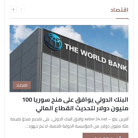
السابقة
التالية
اقتصاد
الصفحة
الصفحة
اقتصاد
البنك الدولي يوافق على منح سوريا 100
مليون دولار لتحديث القطاع المالي
آفرين علو – xeber24.net وافق البنك الدولي، على تقديم منحةٍ بقيمة
مئة مليون دولار، من المؤسسة الدولية للتنمية، لدعم جهود…