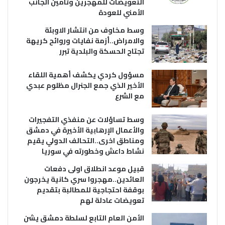
التعويضات للمهجرين وتامين الجانب
الأمني للعودة
وسط مخاوف من انتشار الاوبئة
والامراض..أزمة نفايات وروائح كريهة
تجتاح الحسكة والبلدية تبرر
مسؤول كردي يكشف أهمية اللقاء
الأخير الذي جمع الجنرال مظلوم عبدي
مع الشرع
وسط تساؤلات عن منفذي التفجيرات
والأعمال الإرهابية الأخيرة في دمشق
ومناطق اخرى..التحالف الدولي يقيم
نشاط داعش وخطورته في سوريا
قبيل موعد انطلاق اولى دفعات
العائدين..مهجروا سري كانية يخرجون
بوقفة احتجاجية للمطالبة بتقديم
تعويضات عادلة لهم
الأمن العام التابع لسلطة دمشق يشن