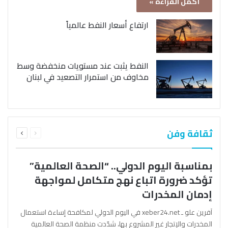
أكمل القراءة »
ارتفاع أسعار النفط عالمياً
النفط يثبت عند مستويات منخفضة وسط
مخاوف من استمرار التصعيد في لبنان
السابقة
التالية
ثقافة وفن
الصفحة
الصفحة
بمناسبة اليوم الدولي.. “الصحة العالمية”
تؤكد ضرورة اتباع نهج متكامل لمواجهة
إدمان المخدرات
آفرين علو ـ xeber24.net في اليوم الدولي لمكافحة إساءة استعمال
المخدرات والإتجار غير المشروع بها، شدّدت منظمة الصحة العالمية