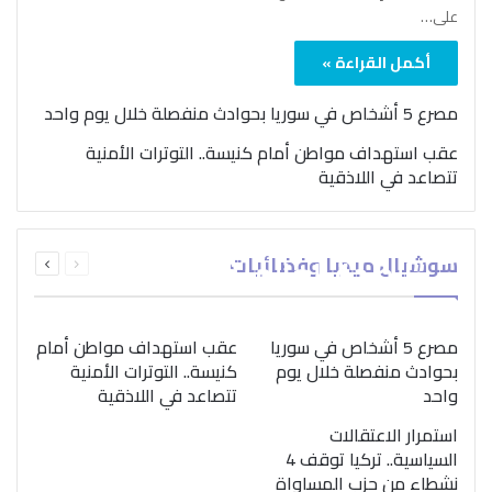
على…
أكمل القراءة »
مصرع 5 أشخاص في سوريا بحوادث منفصلة خلال يوم واحد
عقب استهداف مواطن أمام كنيسة.. التوترات الأمنية
تتصاعد في اللاذقية
بمناسبة اليوم الدولي..
السابقة
التالية
سوشيال ميديا وفضائيات
“الصحة العالمية” تؤكد
الصفحة
الصفحة
ضرورة اتباع نهج متكامل
لمواجهة إدمان المخدرات
مصرع 5 أشخاص في سوريا
عقب استهداف مواطن أمام
بحوادث منفصلة خلال يوم
كنيسة.. التوترات الأمنية
واحد
تتصاعد في اللاذقية
استمرار الاعتقالات
السياسية.. تركيا توقف 4
نشطاء من حزب المساواة