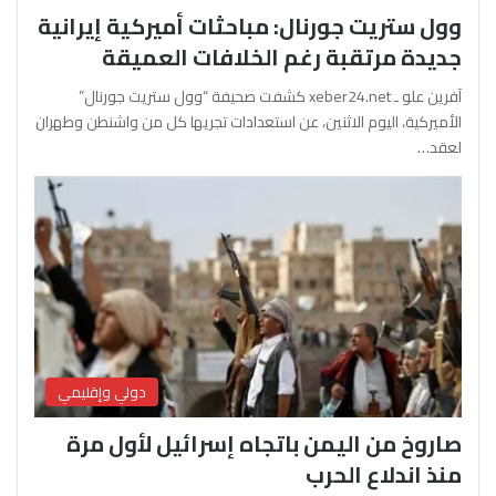
وول ستريت جورنال: مباحثات أميركية إيرانية
جديدة مرتقبة رغم الخلافات العميقة
آفرين علو ـ xeber24.net كشفت صحيفة “وول ستريت جورنال”
الأميركية، اليوم الاثنين، عن استعدادات تجريها كل من واشنطن وطهران
لعقد…
دولي وإقليمي
صاروخ من اليمن باتجاه إسرائيل لأول مرة
منذ اندلاع الحرب