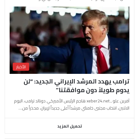
الأخبار
ترامب يهدد المرشد الإيراني الجديد: “لن
يدوم طويلاً دون موافقتنا”
آفرين علو ـ xeber24.net هاجم الرئيس الأميركي دونالد ترامب، اليوم
الاثنين، انتخاب مجتبى خامنئي مرشداً أعلى جديداً لإيران، محذراً من…
تحميل المزيد