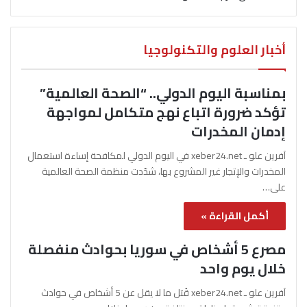
أخبار العلوم والتكنولوجيا
بمناسبة اليوم الدولي.. “الصحة العالمية”
تؤكد ضرورة اتباع نهج متكامل لمواجهة
إدمان المخدرات
آفرين علو ـ xeber24.net في اليوم الدولي لمكافحة إساءة استعمال
المخدرات والإتجار غير المشروع بها، شدّدت منظمة الصحة العالمية
على…
أكمل القراءة »
مصرع 5 أشخاص في سوريا بحوادث منفصلة
خلال يوم واحد
آفرين علو ـ xeber24.net قُتل ما لا يقل عن 5 أشخاص في حوادث