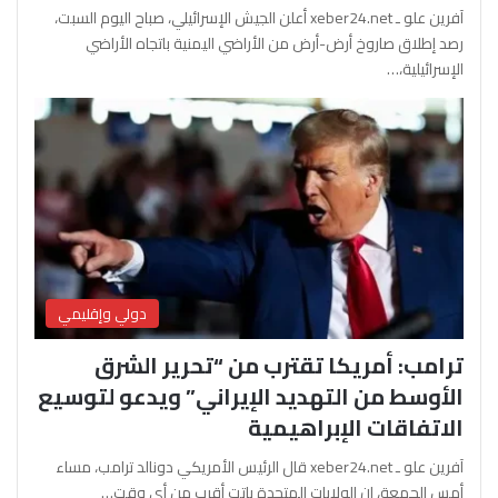
آفرين علو ـ xeber24.net أعلن الجيش الإسرائيلي، صباح اليوم السبت،
رصد إطلاق صاروخ أرض-أرض من الأراضي اليمنية باتجاه الأراضي
الإسرائيلية،…
دولي وإقليمي
ترامب: أمريكا تقترب من “تحرير الشرق
الأوسط من التهديد الإيراني” ويدعو لتوسيع
الاتفاقات الإبراهيمية
آفرين علو ـ xeber24.net قال الرئيس الأمريكي دونالد ترامب، مساء
أمس الجمعة، إن الولايات المتحدة باتت أقرب من أي وقت…