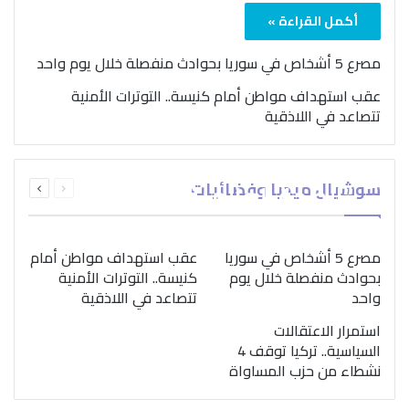
أكمل القراءة »
مصرع 5 أشخاص في سوريا بحوادث منفصلة خلال يوم واحد
عقب استهداف مواطن أمام كنيسة.. التوترات الأمنية
تتصاعد في اللاذقية
بمناسبة اليوم الدولي..
السابقة
التالية
سوشيال ميديا وفضائيات
“الصحة العالمية” تؤكد
الصفحة
الصفحة
ضرورة اتباع نهج متكامل
لمواجهة إدمان المخدرات
مصرع 5 أشخاص في سوريا
عقب استهداف مواطن أمام
بحوادث منفصلة خلال يوم
كنيسة.. التوترات الأمنية
واحد
تتصاعد في اللاذقية
استمرار الاعتقالات
السياسية.. تركيا توقف 4
نشطاء من حزب المساواة