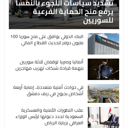
تشديد سياسات اللجوء بالنمسا
يرفع منح الحماية الفرعية
للسوريين
البنك الدولي يوافق على منح سوريا 100
مليون دولار لتحديث القطاع المالي
ألمانيا وصربيا توقفان ثلاثة سوريين
بتهمة قيادة شبكات تهريب مهاجرين
في حوادث أمنية متعددة.. إصابة أربعة
أشخاص بجروح في ريف دمشق
عقب التطورات الأمنية والعسكرية
السعودية تجدد دعوتها لرئيس الوزراء
العراقي بزيارة الرياض