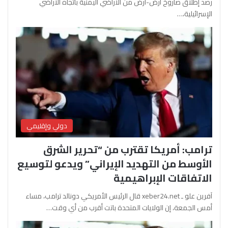
رصد إطلاق صاروخ أرض-أرض من الأراضي اليمنية باتجاه الأراضي
الإسرائيلية،…
دولي وإقليمي
ترامب: أمريكا تقترب من “تحرير الشرق
الأوسط من التهديد الإيراني” ويدعو لتوسيع
الاتفاقات الإبراهيمية
آفرين علو ـ xeber24.net قال الرئيس الأمريكي دونالد ترامب، مساء
أمس الجمعة، إن الولايات المتحدة باتت أقرب من أي وقت…