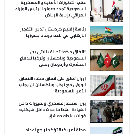
عقب التطورات الأمنية والعسكرية
السعودية تجدد دعوتها لرئيس الوزراء
العراقي بزيارة الرياض
رئاسة إقليم كردستان تدين التفجير
الارهابي في بلدة جرمانا بسوريا
“اتفاق مكة” تحالف ثلاثي بين
السعودية وباكستان وتركيا للدفاع
المشترك وأردوغان يعلق
إيران تعلق على اتفاق مكة: الاتفاق
الورقي مع تركيا وباكستان لن يجلب
الأمن للسعودية
بين استنفار عسكري وتغييرات داخل
القيادة ..هذا ما حدث داخل هيكلية
قوات سلطة دمشق
مجلة أمريكية تؤكد تراجع أعداد