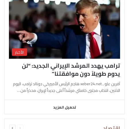
الأخبار
ترامب يهدد المرشد الإيراني الجديد: “لن
يدوم طويلاً دون موافقتنا”
آفرين علو ـ xeber24.net هاجم الرئيس الأميركي دونالد ترامب، اليوم
الاثنين، انتخاب مجتبى خامنئي مرشداً أعلى جديداً لإيران، محذراً من…
تحميل المزيد
السابقة
التالية
اقتصاد
الصفحة
الصفحة