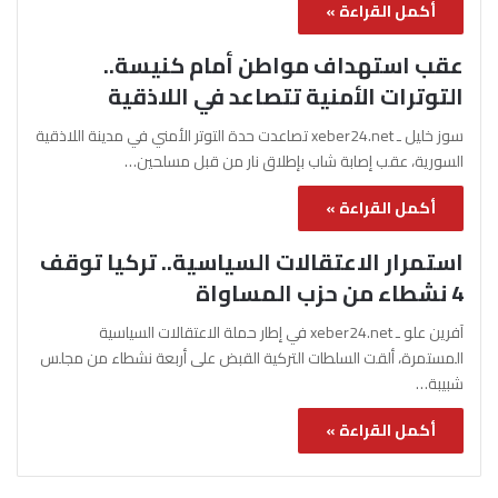
أكمل القراءة »
عقب استهداف مواطن أمام كنيسة..
التوترات الأمنية تتصاعد في اللاذقية
سوز خليل ـ xeber24.net تصاعدت حدة التوتر الأمني في مدينة اللاذقية
السورية، عقب إصابة شاب بإطلاق نار من قبل مسلحين…
أكمل القراءة »
استمرار الاعتقالات السياسية.. تركيا توقف
4 نشطاء من حزب المساواة
آفرين علو ـ xeber24.net في إطار حملة الاعتقالات السياسية
المستمرة، ألقت السلطات التركية القبض على أربعة نشطاء من مجلس
شبيبة…
أكمل القراءة »