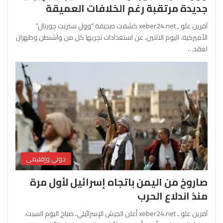
جديدة مرتقبة رغم الخلافات العميقة
آفرين علو ـ xeber24.net كشفت صحيفة “وول ستريت جورنال”
الأميركية، اليوم الاثنين، عن استعدادات تجريها كل من واشنطن وطهران
لعقد…
دولي وإقليمي
صاروخ من اليمن باتجاه إسرائيل لأول مرة
منذ اندلاع الحرب
آفرين علو ـ xeber24.net أعلن الجيش الإسرائيلي، صباح اليوم السبت،