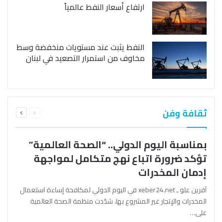
ارتفاع أسعار النفط عالمياً
النفط يثبت عند مستويات منخفضة وسط
مخاوف من استمرار التصعيد في لبنان
السابقة
التالية
ثقافة وفن
الصفحة
الصفحة
بمناسبة اليوم الدولي.. “الصحة العالمية”
تؤكد ضرورة اتباع نهج متكامل لمواجهة
إدمان المخدرات
آفرين علو ـ xeber24.net في اليوم الدولي لمكافحة إساءة استعمال
المخدرات والإتجار غير المشروع بها، شدّدت منظمة الصحة العالمية
على…