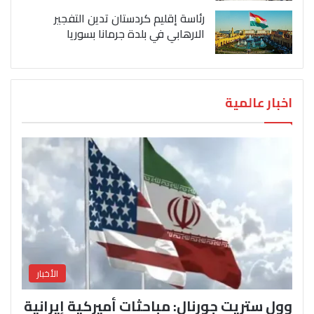
رئاسة إقليم كردستان تدين التفجير
الارهابي في بلدة جرمانا بسوريا
اخبار عالمية
الأخبار
وول ستريت جورنال: مباحثات أميركية إيرانية