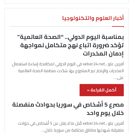
أخبار العلوم والتكنولوجيا
بمناسبة اليوم الدولي.. “الصحة العالمية”
تؤكد ضرورة اتباع نهج متكامل لمواجهة
إدمان المخدرات
آفرين علو ـ xeber24.net في اليوم الدولي لمكافحة إساءة استعمال
المخدرات والإتجار غير المشروع بها، شدّدت منظمة الصحة العالمية
على…
أكمل القراءة »
مصرع 5 أشخاص في سوريا بحوادث منفصلة
خلال يوم واحد
آفرين علو ـ xeber24.net قُتل ما لا يقل عن 5 أشخاص في حوادث
متفرقة شهدتها مناطق مختلفة من سوريا، خلال…