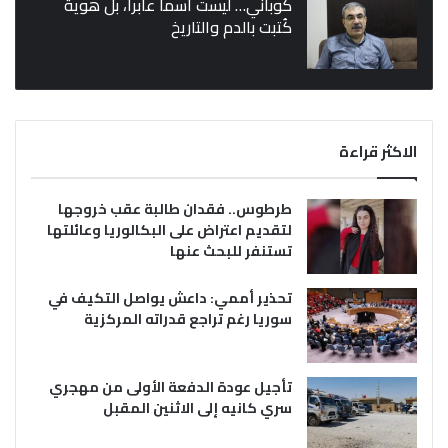
كوباني… ليست اسماً عابراً، بل هوية
كُتبت بالدم والتاريخ
الاكثر قراءة
طرطوس.. فقدان طالبة عقب خروجها
لتقديم اعتراض على البكالوريا وعائلتها
تستنفر للبحث عنها
تحذير أممي: داعش يواصل التكيف في
سوريا رغم تراجع قدراته المركزية
تأجيل عودة الدفعة الأولى من مهجري
سري كانيه إلى الاثنين المقبل