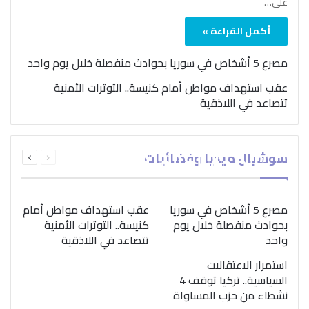
على…
أكمل القراءة »
مصرع 5 أشخاص في سوريا بحوادث منفصلة خلال يوم واحد
عقب استهداف مواطن أمام كنيسة.. التوترات الأمنية
تتصاعد في اللاذقية
بمناسبة اليوم الدولي..
السابقة
التالية
سوشيال ميديا وفضائيات
“الصحة العالمية” تؤكد
الصفحة
الصفحة
ضرورة اتباع نهج متكامل
لمواجهة إدمان المخدرات
مصرع 5 أشخاص في سوريا
عقب استهداف مواطن أمام
بحوادث منفصلة خلال يوم
كنيسة.. التوترات الأمنية
واحد
تتصاعد في اللاذقية
استمرار الاعتقالات
السياسية.. تركيا توقف 4
نشطاء من حزب المساواة