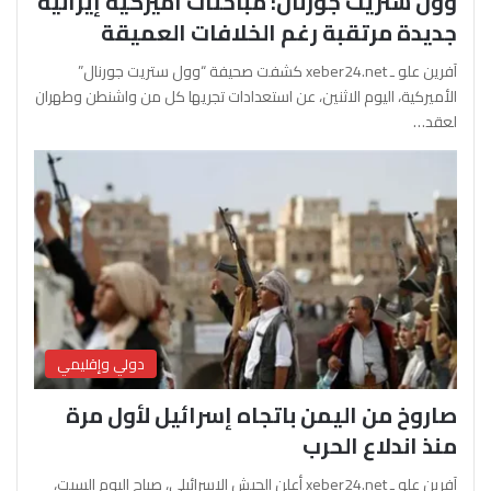
وول ستريت جورنال: مباحثات أميركية إيرانية
جديدة مرتقبة رغم الخلافات العميقة
آفرين علو ـ xeber24.net كشفت صحيفة “وول ستريت جورنال”
الأميركية، اليوم الاثنين، عن استعدادات تجريها كل من واشنطن وطهران
لعقد…
دولي وإقليمي
صاروخ من اليمن باتجاه إسرائيل لأول مرة
منذ اندلاع الحرب
آفرين علو ـ xeber24.net أعلن الجيش الإسرائيلي، صباح اليوم السبت،