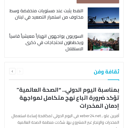
النفط يثبت عند مستويات منخفضة وسط
مخاوف من استمرار التصعيد في لبنان
السوريون يواجهون انهياراً معيشياً قاسياً
ويخططون لاحتجاجات في ذكرى
الاستقلال
السابقة
التالية
ثقافة وفن
الصفحة
الصفحة
بمناسبة اليوم الدولي.. “الصحة العالمية”
تؤكد ضرورة اتباع نهج متكامل لمواجهة
إدمان المخدرات
آفرين علو ـ xeber24.net في اليوم الدولي لمكافحة إساءة استعمال
المخدرات والإتجار غير المشروع بها، شدّدت منظمة الصحة العالمية