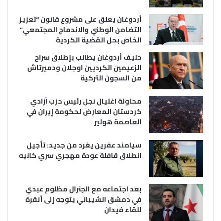
أردوغان يعلق على مشروع قانون “تعزيز
التضامن الوطني والاندماج المجتمعي”
الخاص بحل القضية الكردية
حليف أردوغان يطالب بإطلاق سراح
الزعيمين الكرديين اوجلان ودميرتاش
من السجون التركية
محاولة اغتيال نجل رئيس حزب آزادي
كردستان المعارض لحكومة إيران في
العاصمة هولير
سيامند عفرين يغرد من جديد: تأجيل
انطلاق قافلة عودة مهجري سري كانيه
بعد اجتماعه مع الجنرال مظلوم عبدي
في دمشق الشيباني يتوجه إلى أنقرة
للقاء فيدان