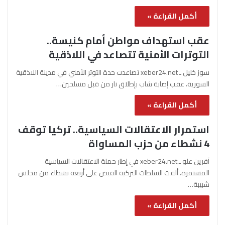
أكمل القراءة »
عقب استهداف مواطن أمام كنيسة..
التوترات الأمنية تتصاعد في اللاذقية
سوز خليل ـ xeber24.net تصاعدت حدة التوتر الأمني في مدينة اللاذقية
السورية، عقب إصابة شاب بإطلاق نار من قبل مسلحين…
أكمل القراءة »
استمرار الاعتقالات السياسية.. تركيا توقف
4 نشطاء من حزب المساواة
آفرين علو ـ xeber24.net في إطار حملة الاعتقالات السياسية
المستمرة، ألقت السلطات التركية القبض على أربعة نشطاء من مجلس
شبيبة…
أكمل القراءة »