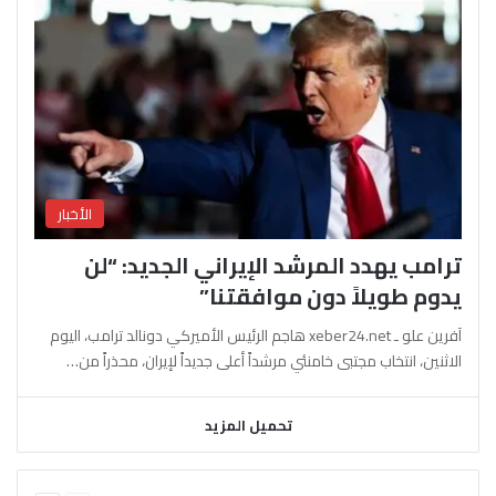
الأخبار
ترامب يهدد المرشد الإيراني الجديد: “لن
يدوم طويلاً دون موافقتنا”
آفرين علو ـ xeber24.net هاجم الرئيس الأميركي دونالد ترامب، اليوم
الاثنين، انتخاب مجتبى خامنئي مرشداً أعلى جديداً لإيران، محذراً من…
تحميل المزيد
السابقة
التالية