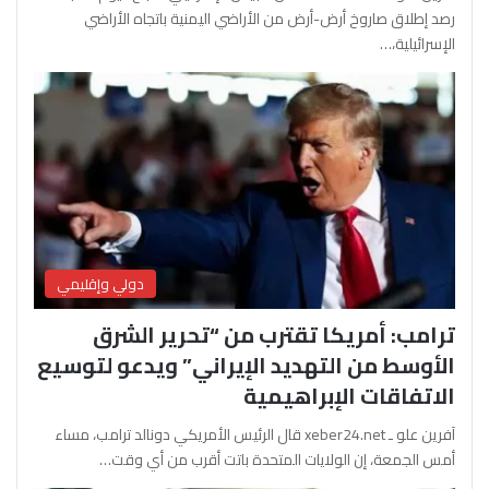
رصد إطلاق صاروخ أرض-أرض من الأراضي اليمنية باتجاه الأراضي
الإسرائيلية،…
دولي وإقليمي
ترامب: أمريكا تقترب من “تحرير الشرق
الأوسط من التهديد الإيراني” ويدعو لتوسيع
الاتفاقات الإبراهيمية
آفرين علو ـ xeber24.net قال الرئيس الأمريكي دونالد ترامب، مساء
أمس الجمعة، إن الولايات المتحدة باتت أقرب من أي وقت…