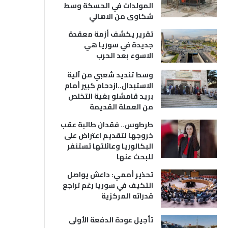
المولدات في الحسكة وسط
شكاوى من الاهالي
تقرير يكشف أزمة معقدة
جديدة في سوريا هي
الاسوء بعد الحرب
وسط تنديد شعبي من آلية
الاستبدال..ازدحام كبير أمام
بريد قامشلو بغية التخلص
من العملة القديمة
طرطوس.. فقدان طالبة عقب
خروجها لتقديم اعتراض على
البكالوريا وعائلتها تستنفر
للبحث عنها
تحذير أممي: داعش يواصل
التكيف في سوريا رغم تراجع
قدراته المركزية
تأجيل عودة الدفعة الأولى