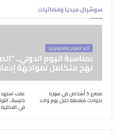
سوشيال ميديا وفضائيات
أخبار العلوم والتكنولوجيا
بمناسبة اليوم الدولي.. “الص
نهج متكامل لمواجهة إدمان
مصرع 5 أشخاص في سوريا
عقب استهدا
بحوادث منفصلة خلال يوم واحد
كنيسة.. التوت
في اللاذقية