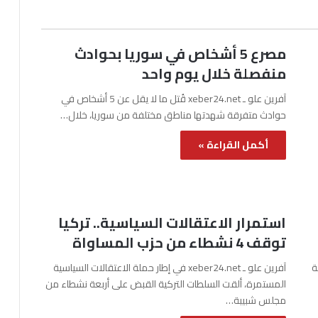
مصرع 5 أشخاص في سوريا بحوادث
منفصلة خلال يوم واحد
آفرين علو ـ xeber24.net قُتل ما لا يقل عن 5 أشخاص في
حوادث متفرقة شهدتها مناطق مختلفة من سوريا، خلال…
أكمل القراءة »
استمرار الاعتقالات السياسية.. تركيا
توقف 4 نشطاء من حزب المساواة
نة
آفرين علو ـ xeber24.net في إطار حملة الاعتقالات السياسية
المستمرة، ألقت السلطات التركية القبض على أربعة نشطاء من
مجلس شبيبة…