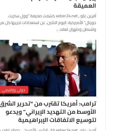
العميقة
آفرين علو ـ xeber24.net كشفت صحيفة “وول ستريت
جورنال” الأميركية، اليوم الاثنين، عن استعدادات تجريها كل من
واشنطن وطهران لعقد…
دولي وإقليمي
ترامب: أمريكا تقترب من “تحرير الشرق
الأوسط من التهديد الإيراني” ويدعو
لتوسيع الاتفاقات الإبراهيمية
آفرين علو ـ xeber24.net قال الرئيس الأمريكي دونالد ترامب،