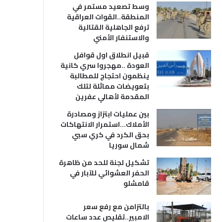
وسط تصعيد مستمر في
المنطقة..القوات العراقية
ترفع الجاهلية القتالية
والاستنفار الأمني
قبيل انطلاق اول قوافل
العودة ..مهجروا سري كانية
ينظمون احتجاج للمطالبة
بتعويضات مماثلة لتلك
المقدمة لأهالي عفرين
بين عمليات ابتزاز ومصادرة
الأملاك…استمرار الانتهاكات
بحق الكرد في كري سبي
شمال سوريا
تشكيل لجنة للحد من ظاهرة
الحفر العشوائي للآبار في
قامشلو
بالتزامن مع رفع سعر
الامبير..تقليص عدد ساعات