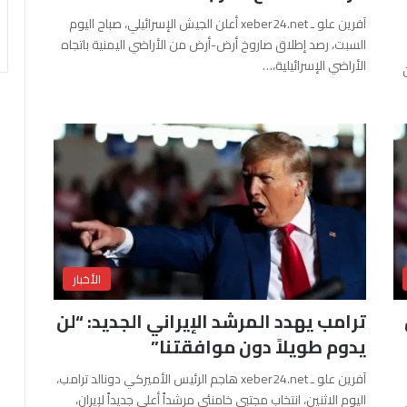
آفرين علو ـ xeber24.net أعلن الجيش الإسرائيلي، صباح اليوم
السبت، رصد إطلاق صاروخ أرض-أرض من الأراضي اليمنية باتجاه
الأراضي الإسرائيلية،…
الأخبار
ترامب يهدد المرشد الإيراني الجديد: “لن
يدوم طويلاً دون موافقتنا”
آفرين علو ـ xeber24.net هاجم الرئيس الأميركي دونالد ترامب،
اليوم الاثنين، انتخاب مجتبى خامنئي مرشداً أعلى جديداً لإيران،