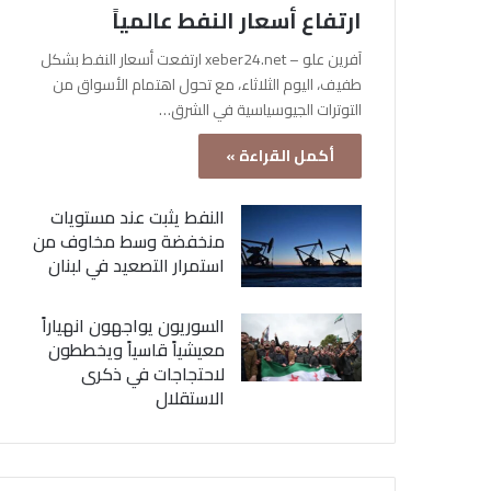
ارتفاع أسعار النفط عالمياً
آفرين علو – xeber24.net ارتفعت أسعار النفط بشكل
طفيف، اليوم الثلاثاء، مع تحول اهتمام الأسواق من
التوترات الجيوسياسية في الشرق…
أكمل القراءة »
النفط يثبت عند مستويات
منخفضة وسط مخاوف من
استمرار التصعيد في لبنان
السوريون يواجهون انهياراً
معيشياً قاسياً ويخططون
لاحتجاجات في ذكرى
الاستقلال