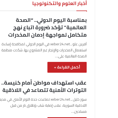
أخبار العلوم والتكنولوجيا
بمناسبة اليوم الدولي.. “الصحة
العالمية” تؤكد ضرورة اتباع نهج
متكامل لمواجهة إدمان المخدرات
آفرين علو ـ xeber24.net في اليوم الدولي لمكافحة إساءة
استعمال المخدرات والإتجار غير المشروع بها، شدّدت منظمة
الصحة العالمية على…
أكمل القراءة »
عقب استهداف مواطن أمام كنيسة..
التوترات الأمنية تتصاعد في اللاذقية
سوز خليل ـ xeber24.net تصاعدت حدة التوتر الأمني في مدي
اللاذقية السورية، عقب إصابة شاب بإطلاق نار من قبل
مسلحين…