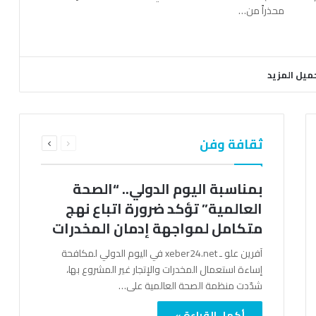
محذراً من…
ميل المزيد
السابقة
التالية
ثقافة وفن
الصفحة
الصفحة
بمناسبة اليوم الدولي.. “الصحة
العالمية” تؤكد ضرورة اتباع نهج
متكامل لمواجهة إدمان المخدرات
آفرين علو ـ xeber24.net في اليوم الدولي لمكافحة
إساءة استعمال المخدرات والإتجار غير المشروع بها،
شدّدت منظمة الصحة العالمية على…
أكمل القراءة »