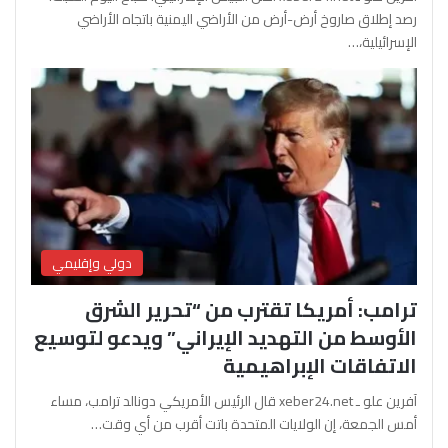
رصد إطلاق صاروخ أرض-أرض من الأراضي اليمنية باتجاه الأراضي
الإسرائيلية،…
دولي وإقليمي
ترامب: أمريكا تقترب من “تحرير الشرق
الأوسط من التهديد الإيراني” ويدعو لتوسيع
الاتفاقات الإبراهيمية
آفرين علو ـ xeber24.net قال الرئيس الأمريكي دونالد ترامب، مساء
أمس الجمعة، إن الولايات المتحدة باتت أقرب من أي وقت…