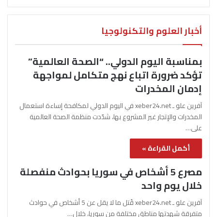
أخبار العلوم والتكنولوجيا
بمناسبة اليوم الدولي.. “الصحة العالمية”
تؤكد ضرورة اتباع نهج متكامل لمواجهة
إدمان المخدرات
آفرين علو ـ xeber24.net في اليوم الدولي لمكافحة إساءة استعمال
المخدرات والإتجار غير المشروع بها، شدّدت منظمة الصحة العالمية
على…
أكمل القراءة »
مصرع 5 أشخاص في سوريا بحوادث منفصلة
خلال يوم واحد
آفرين علو ـ xeber24.net قُتل ما لا يقل عن 5 أشخاص في حوادث
متفرقة شهدتها مناطق مختلفة من سوريا، خلال…