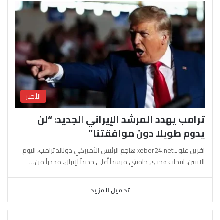
الأخبار
ترامب يهدد المرشد الإيراني الجديد: “لن
يدوم طويلاً دون موافقتنا”
آفرين علو ـ xeber24.net هاجم الرئيس الأميركي دونالد ترامب، اليوم
الاثنين، انتخاب مجتبى خامنئي مرشداً أعلى جديداً لإيران، محذراً من…
تحميل المزيد
السابقة
التالية