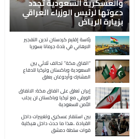
والعسكرية السعودية تجدد
دعوتها لرئيس الوزراء العراقي
بزيارة الرياض
رئاسة إقليم كردستان تدين التفجير
الارهابي في بلدة جرمانا بسوريا
“اتفاق مكة” تحالف ثلاثي بين
السعودية وباكستان وتركيا للدفاع
المشترك وأردوغان يعلق
إيران تعلق على اتفاق مكة: الاتفاق
الورقي مع تركيا وباكستان لن يجلب
الأمن للسعودية
بين استنفار عسكري وتغييرات داخل
القيادة ..هذا ما حدث داخل هيكلية
قوات سلطة دمشق