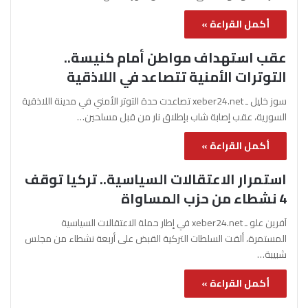
أكمل القراءة »
عقب استهداف مواطن أمام كنيسة..
التوترات الأمنية تتصاعد في اللاذقية
سوز خليل ـ xeber24.net تصاعدت حدة التوتر الأمني في مدينة اللاذقية
السورية، عقب إصابة شاب بإطلاق نار من قبل مسلحين…
أكمل القراءة »
استمرار الاعتقالات السياسية.. تركيا توقف
4 نشطاء من حزب المساواة
آفرين علو ـ xeber24.net في إطار حملة الاعتقالات السياسية
المستمرة، ألقت السلطات التركية القبض على أربعة نشطاء من مجلس
شبيبة…
أكمل القراءة »