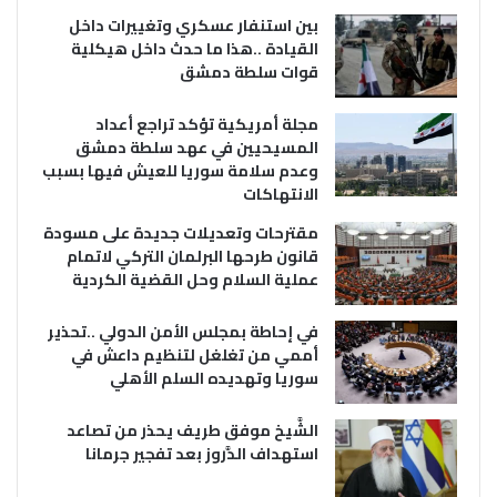
بين استنفار عسكري وتغييرات داخل
القيادة ..هذا ما حدث داخل هيكلية
قوات سلطة دمشق
مجلة أمريكية تؤكد تراجع أعداد
المسيحيين في عهد سلطة دمشق
وعدم سلامة سوريا للعيش فيها بسبب
الانتهاكات
مقترحات وتعديلات جديدة على مسودة
قانون طرحها البرلمان التركي لاتمام
عملية السلام وحل القضية الكردية
في إحاطة بمجلس الأمن الدولي ..تحذير
أممي من تغلغل لتنظيم داعش في
سوريا وتهديده السلم الأهلي
الشَّيخ موفق طريف يحذر من تصاعد
استهداف الدَّروز بعد تفجير جرمانا