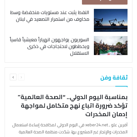
النفط يثبت عند مستويات منخفضة وسط
مخاوف من استمرار التصعيد في لبنان
السوريون يواجهون انهياراً معيشياً قاسياً
ويخططون لاحتجاجات في ذكرى
الاستقلال
السابقة
التالية
ثقافة وفن
الصفحة
الصفحة
بمناسبة اليوم الدولي.. “الصحة العالمية”
تؤكد ضرورة اتباع نهج متكامل لمواجهة
إدمان المخدرات
آفرين علو ـ xeber24.net في اليوم الدولي لمكافحة إساءة استعمال
المخدرات والإتجار غير المشروع بها، شدّدت منظمة الصحة العالمية