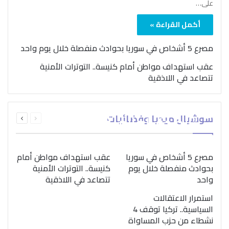
على…
أكمل القراءة »
مصرع 5 أشخاص في سوريا بحوادث منفصلة خلال يوم واحد
عقب استهداف مواطن أمام كنيسة.. التوترات الأمنية
تتصاعد في اللاذقية
بمناسبة اليوم الدولي..
السابقة
التالية
سوشيال ميديا وفضائيات
“الصحة العالمية” تؤكد
الصفحة
الصفحة
ضرورة اتباع نهج متكامل
لمواجهة إدمان المخدرات
مصرع 5 أشخاص في سوريا
عقب استهداف مواطن أمام
بحوادث منفصلة خلال يوم
كنيسة.. التوترات الأمنية
واحد
تتصاعد في اللاذقية
استمرار الاعتقالات
السياسية.. تركيا توقف 4
نشطاء من حزب المساواة