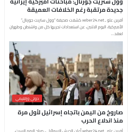
وول ستريت جورنال: مباحثات أميركية إيرانية
جديدة مرتقبة رغم الخلافات العميقة
آفرين علو ـ xeber24.net كشفت صحيفة “وول ستريت جورنال”
الأميركية، اليوم الاثنين، عن استعدادات تجريها كل من واشنطن وطهران
لعقد…
دولي وإقليمي
صاروخ من اليمن باتجاه إسرائيل لأول مرة
منذ اندلاع الحرب
آفرين علو ـ xeber24.net أعلن الجيش الإسرائيلي، صباح اليوم السبت،