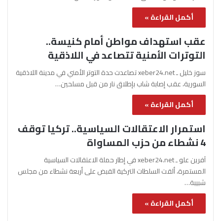
أكمل القراءة »
عقب استهداف مواطن أمام كنيسة..
التوترات الأمنية تتصاعد في اللاذقية
سوز خليل ـ xeber24.net تصاعدت حدة التوتر الأمني في مدينة اللاذقية
السورية، عقب إصابة شاب بإطلاق نار من قبل مسلحين…
أكمل القراءة »
استمرار الاعتقالات السياسية.. تركيا توقف
4 نشطاء من حزب المساواة
آفرين علو ـ xeber24.net في إطار حملة الاعتقالات السياسية
المستمرة، ألقت السلطات التركية القبض على أربعة نشطاء من مجلس
شبيبة…
أكمل القراءة »