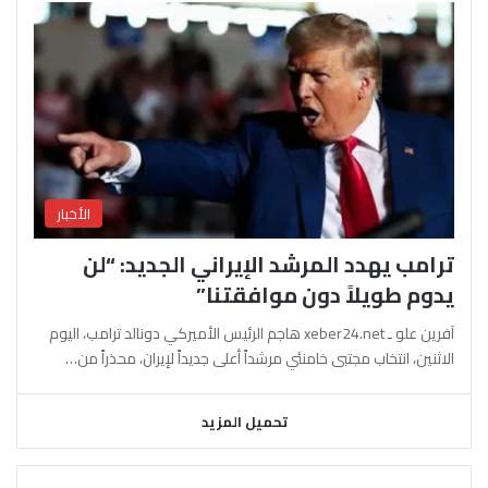
الأخبار
ترامب يهدد المرشد الإيراني الجديد: “لن
يدوم طويلاً دون موافقتنا”
آفرين علو ـ xeber24.net هاجم الرئيس الأميركي دونالد ترامب، اليوم
الاثنين، انتخاب مجتبى خامنئي مرشداً أعلى جديداً لإيران، محذراً من…
تحميل المزيد
السابقة
التالية