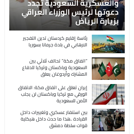
والعسكرية السعودية تجدد
دعوتها لرئيس الوزراء العراقي
بزيارة الرياض
رئاسة إقليم كردستان تدين التفجير
الارهابي في بلدة جرمانا بسوريا
“اتفاق مكة” تحالف ثلاثي بين
السعودية وباكستان وتركيا للدفاع
المشترك وأردوغان يعلق
إيران تعلق على اتفاق مكة: الاتفاق
الورقي مع تركيا وباكستان لن يجلب
الأمن للسعودية
بين استنفار عسكري وتغييرات داخل
القيادة ..هذا ما حدث داخل هيكلية
قوات سلطة دمشق