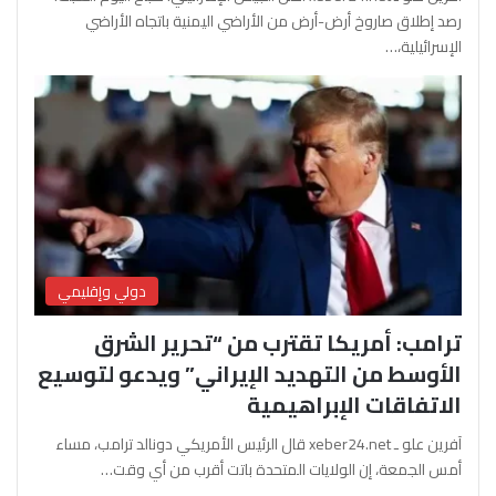
رصد إطلاق صاروخ أرض-أرض من الأراضي اليمنية باتجاه الأراضي
الإسرائيلية،…
دولي وإقليمي
ترامب: أمريكا تقترب من “تحرير الشرق
الأوسط من التهديد الإيراني” ويدعو لتوسيع
الاتفاقات الإبراهيمية
آفرين علو ـ xeber24.net قال الرئيس الأمريكي دونالد ترامب، مساء
أمس الجمعة، إن الولايات المتحدة باتت أقرب من أي وقت…