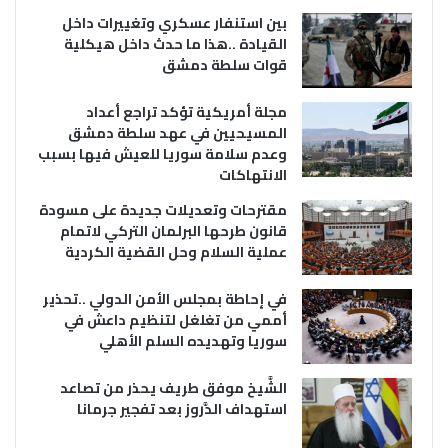
بين استنفار عسكري وتغييرات داخل
القيادة ..هذا ما حدث داخل هيكلية
قوات سلطة دمشق
مجلة أمريكية تؤكد تراجع أعداد
المسيحيين في عهد سلطة دمشق
وعدم سلامة سوريا للعيش فيها بسبب
الانتهاكات
مقترحات وتعديلات جديدة على مسودة
قانون طرحها البرلمان التركي لاتمام
عملية السلام وحل القضية الكردية
في إحاطة بمجلس الأمن الدولي ..تحذير
أممي من تغلغل لتنظيم داعش في
سوريا وتهديده السلم الأهلي
الشَّيخ موفق طريف يحذر من تصاعد
استهداف الدَّروز بعد تفجير جرمانا