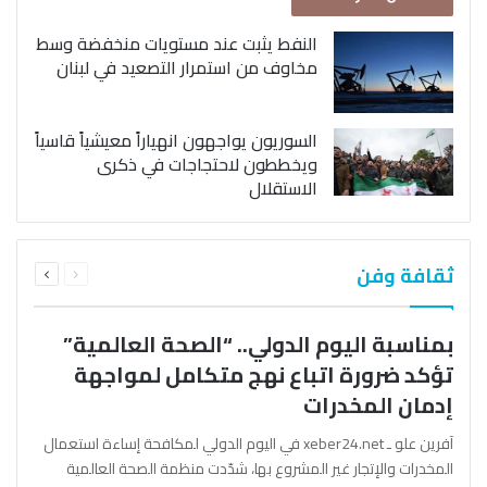
النفط يثبت عند مستويات منخفضة وسط
مخاوف من استمرار التصعيد في لبنان
السوريون يواجهون انهياراً معيشياً قاسياً
ويخططون لاحتجاجات في ذكرى
الاستقلال
السابقة
التالية
ثقافة وفن
الصفحة
الصفحة
بمناسبة اليوم الدولي.. “الصحة العالمية”
تؤكد ضرورة اتباع نهج متكامل لمواجهة
إدمان المخدرات
آفرين علو ـ xeber24.net في اليوم الدولي لمكافحة إساءة استعمال
المخدرات والإتجار غير المشروع بها، شدّدت منظمة الصحة العالمية