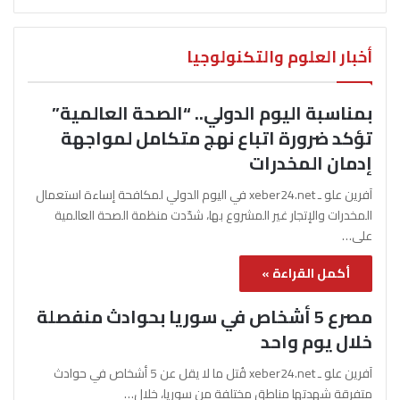
أخبار العلوم والتكنولوجيا
بمناسبة اليوم الدولي.. “الصحة العالمية”
تؤكد ضرورة اتباع نهج متكامل لمواجهة
إدمان المخدرات
آفرين علو ـ xeber24.net في اليوم الدولي لمكافحة إساءة استعمال
المخدرات والإتجار غير المشروع بها، شدّدت منظمة الصحة العالمية
على…
أكمل القراءة »
مصرع 5 أشخاص في سوريا بحوادث منفصلة
خلال يوم واحد
آفرين علو ـ xeber24.net قُتل ما لا يقل عن 5 أشخاص في حوادث
متفرقة شهدتها مناطق مختلفة من سوريا، خلال…