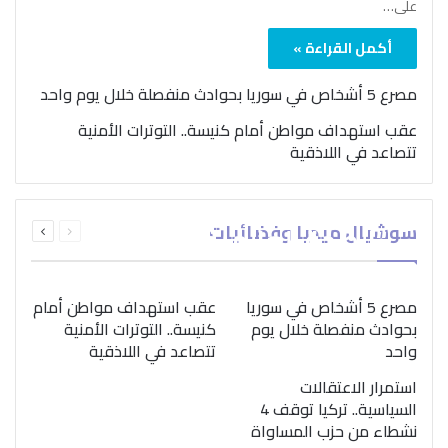
على…
أكمل القراءة »
مصرع 5 أشخاص في سوريا بحوادث منفصلة خلال يوم واحد
عقب استهداف مواطن أمام كنيسة.. التوترات الأمنية
تتصاعد في اللاذقية
بمناسبة اليوم الدولي..
السابقة
التالية
سوشيال ميديا وفضائيات
“الصحة العالمية” تؤكد
الصفحة
الصفحة
ضرورة اتباع نهج متكامل
لمواجهة إدمان المخدرات
مصرع 5 أشخاص في سوريا
عقب استهداف مواطن أمام
بحوادث منفصلة خلال يوم
كنيسة.. التوترات الأمنية
واحد
تتصاعد في اللاذقية
استمرار الاعتقالات
السياسية.. تركيا توقف 4
نشطاء من حزب المساواة