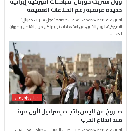
وول ستريت جورنال: مباحثات أميركية إيرانية
جديدة مرتقبة رغم الخلافات العميقة
آفرين علو ـ xeber24.net كشفت صحيفة “وول ستريت جورنال”
الأميركية، اليوم الاثنين، عن استعدادات تجريها كل من واشنطن وطهران
لعقد…
دولي وإقليمي
صاروخ من اليمن باتجاه إسرائيل لأول مرة
منذ اندلاع الحرب
آفرين علو ـ xeber24.net أعلن الجيش الإسرائيلي، صباح اليوم السبت،