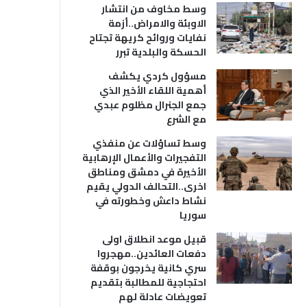
وسط مخاوف من انتشار
الاوبئة والامراض..أزمة
نفايات وروائح كريهة تجتاح
الحسكة والبلدية تبرر
مسؤول كردي يكشف
أهمية اللقاء الأخير الذي
جمع الجنرال مظلوم عبدي
مع الشرع
وسط تساؤلات عن منفذي
التفجيرات والأعمال الإرهابية
الأخيرة في دمشق ومناطق
اخرى..التحالف الدولي يقيم
نشاط داعش وخطورته في
سوريا
قبيل موعد انطلاق اولى
دفعات العائدين..مهجروا
سري كانية يخرجون بوقفة
احتجاجية للمطالبة بتقديم
تعويضات عادلة لهم