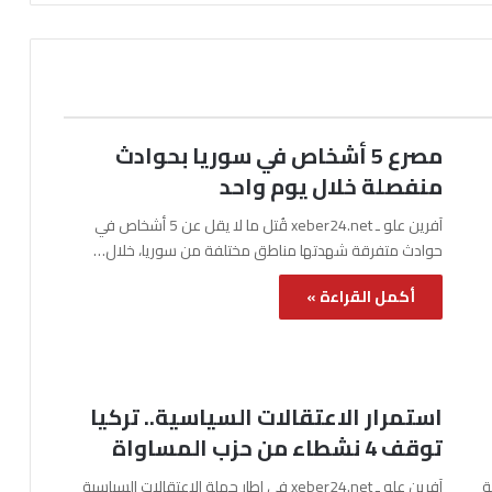
مصرع 5 أشخاص في سوريا بحوادث
منفصلة خلال يوم واحد
آفرين علو ـ xeber24.net قُتل ما لا يقل عن 5 أشخاص في
حوادث متفرقة شهدتها مناطق مختلفة من سوريا، خلال…
أكمل القراءة »
استمرار الاعتقالات السياسية.. تركيا
توقف 4 نشطاء من حزب المساواة
نة
آفرين علو ـ xeber24.net في إطار حملة الاعتقالات السياسية