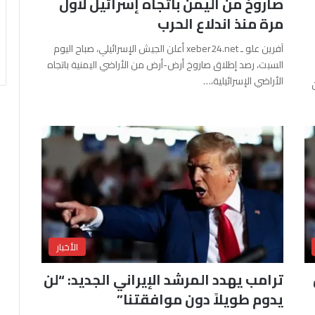
صاروخ من اليمن باتجاه إسرائيل لأول
مرة منذ اندلاع الحرب
آفرين علو ـ xeber24.net أعلن الجيش الإسرائيلي، صباح اليوم
السبت، رصد إطلاق صاروخ أرض-أرض من الأراضي اليمنية باتجاه
الأراضي الإسرائيلية،…
الأخبار
ترامب يهدد المرشد الإيراني الجديد: “لن
يدوم طويلاً دون موافقتنا”