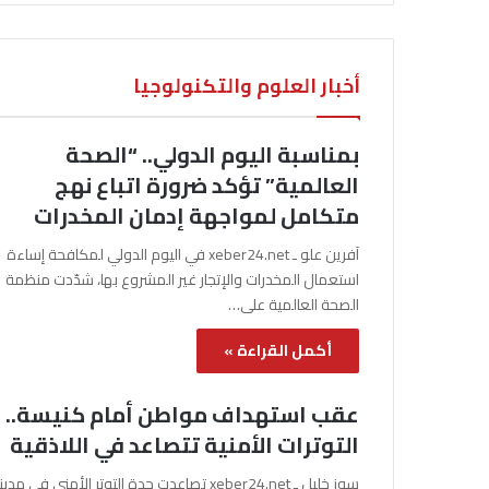
أخبار العلوم والتكنولوجيا
بمناسبة اليوم الدولي.. “الصحة
العالمية” تؤكد ضرورة اتباع نهج
متكامل لمواجهة إدمان المخدرات
آفرين علو ـ xeber24.net في اليوم الدولي لمكافحة إساءة
استعمال المخدرات والإتجار غير المشروع بها، شدّدت منظمة
الصحة العالمية على…
أكمل القراءة »
عقب استهداف مواطن أمام كنيسة..
التوترات الأمنية تتصاعد في اللاذقية
سوز خليل ـ xeber24.net تصاعدت حدة التوتر الأمني في مدي