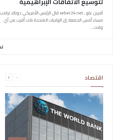
لتوسيع الاتفاقات الإبراهيمية
آفرين علو ـ xeber24.net قال الرئيس الأمريكي دونالد ترامب،
مساء أمس الجمعة، إن الولايات المتحدة باتت أقرب من أي
وقت…
تح
السابقة
التالية
اقتصاد
الصفحة
الصفحة