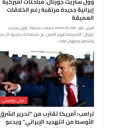
وول ستريت جورنال: مباحثات أميركية
إيرانية جديدة مرتقبة رغم الخلافات
العميقة
آفرين علو ـ xeber24.net كشفت صحيفة “وول ستريت
جورنال” الأميركية، اليوم الاثنين، عن استعدادات تجريها كل من
واشنطن وطهران لعقد…
دولي وإقليمي
ترامب: أمريكا تقترب من “تحرير الشرق
الأوسط من التهديد الإيراني” ويدعو