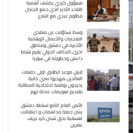
مسؤول كردي يكشف أهمية
اللقاء الأخير الذي جمع الجنرال
مظلوم عبدي مع الشرع
وسط تساؤلات عن منفذي
التفجيرات والأعمال الإرهابية
الأخيرة في دمشق ومناطق
اخرى..التحالف الدولي يقيم نشاط
داعش وخطورته في سوريا
قبيل موعد انطلاق اولى دفعات
العائدين..مهجروا سري كانية
يخرجون بوقفة احتجاجية للمطالبة
بتقديم تعويضات عادلة لهم
الأمن العام التابع لسلطة دمشق
يشن حملة مداهمات و اعتقالات
تعسفية بحق شبان كرد بريف
عفرين