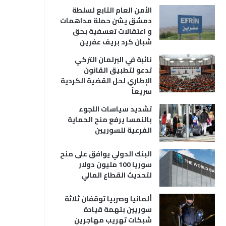
الأمن العام التابع لسلطة
دمشق يشن حملة مداهمات
و اعتقالات تعسفية بحق
شبان كرد بريف عفرين
نائبة في البرلمان التركي
تدعو لتطبيق القانون
الإطاري لحل القضية الكردية
سريعاً
تشديد سياسات اللجوء
بالنمسا يرفع منح الحماية
الفرعية للسوريين
البنك الدولي يوافق على منح
سوريا 100 مليون دولار
لتحديث القطاع المالي
ألمانيا وصربيا توقفان ثلاثة
سوريين بتهمة قيادة
شبكات تهريب مهاجرين