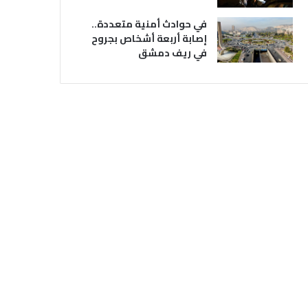
في حوادث أمنية متعددة..
إصابة أربعة أشخاص بجروح
في ريف دمشق