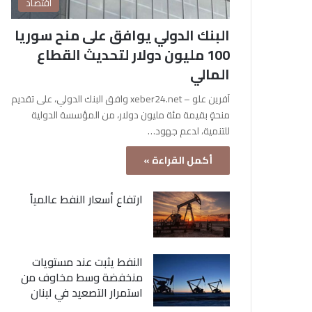
اقتصاد
البنك الدولي يوافق على منح سوريا
100 مليون دولار لتحديث القطاع
المالي
آفرين علو – xeber24.net وافق البنك الدولي، على تقديم
منحةٍ بقيمة مئة مليون دولار، من المؤسسة الدولية
للتنمية، لدعم جهود…
أكمل القراءة »
ارتفاع أسعار النفط عالمياً
النفط يثبت عند مستويات
منخفضة وسط مخاوف من
استمرار التصعيد في لبنان