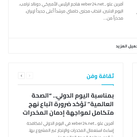
آفرين علو ـ xeber24.net هاجم الرئيس الأميركي دونالد ترامب،
اليوم الاثنين، انتخاب مجتبى خامنئي مرشداً أعلى جديداً لإيران،
محذراً من…
ميل المزيد
السابقة
التالية
ثقافة وفن
الصفحة
الصفحة
بمناسبة اليوم الدولي.. “الصحة
العالمية” تؤكد ضرورة اتباع نهج
متكامل لمواجهة إدمان المخدرات
آفرين علو ـ xeber24.net في اليوم الدولي لمكافحة
إساءة استعمال المخدرات والإتجار غير المشروع بها،