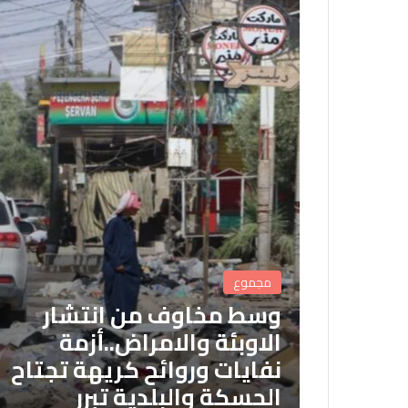
مجموع
وسط مخاوف من انتشار
الاوبئة والامراض..أزمة
نفايات وروائح كريهة تجتاح
الحسكة والبلدية تبرر