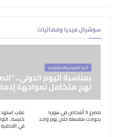
سوشيال ميديا وفضائيات
أخبار العلوم والتكنولوجيا
بمناسبة اليوم الدولي.. “الص
نهج متكامل لمواجهة إدمان
مصرع 5 أشخاص في سوريا
عقب استهدا
بحوادث منفصلة خلال يوم واحد
كنيسة.. التوت
في اللاذقية