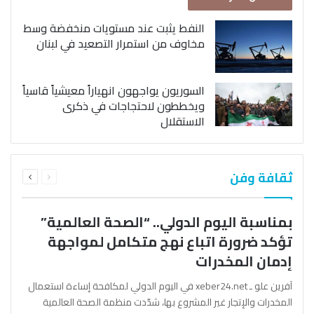
النفط يثبت عند مستويات منخفضة وسط
مخاوف من استمرار التصعيد في لبنان
السوريون يواجهون انهياراً معيشياً قاسياً
ويخططون لاحتجاجات في ذكرى
الاستقلال
السابقة
التالية
ثقافة وفن
الصفحة
الصفحة
بمناسبة اليوم الدولي.. “الصحة العالمية”
تؤكد ضرورة اتباع نهج متكامل لمواجهة
إدمان المخدرات
آفرين علو ـ xeber24.net في اليوم الدولي لمكافحة إساءة استعمال
المخدرات والإتجار غير المشروع بها، شدّدت منظمة الصحة العالمية