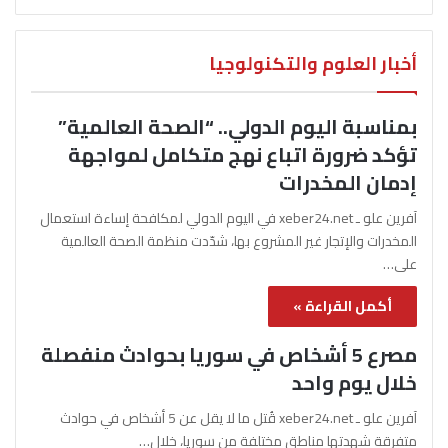
أخبار العلوم والتكنولوجيا
بمناسبة اليوم الدولي.. “الصحة العالمية”
تؤكد ضرورة اتباع نهج متكامل لمواجهة
إدمان المخدرات
آفرين علو ـ xeber24.net في اليوم الدولي لمكافحة إساءة استعمال
المخدرات والإتجار غير المشروع بها، شدّدت منظمة الصحة العالمية
على…
أكمل القراءة »
مصرع 5 أشخاص في سوريا بحوادث منفصلة
خلال يوم واحد
آفرين علو ـ xeber24.net قُتل ما لا يقل عن 5 أشخاص في حوادث
متفرقة شهدتها مناطق مختلفة من سوريا، خلال…