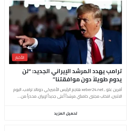
الأخبار
ترامب يهدد المرشد الإيراني الجديد: “لن
يدوم طويلاً دون موافقتنا”
آفرين علو ـ xeber24.net هاجم الرئيس الأميركي دونالد ترامب، اليوم
الاثنين، انتخاب مجتبى خامنئي مرشداً أعلى جديداً لإيران، محذراً من…
تحميل المزيد
السابقة
التالية