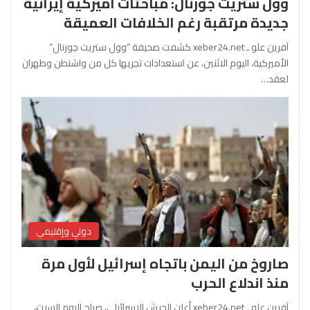
وول ستريت جورنال: مباحثات أميركية إيرانية
جديدة مرتقبة رغم الخلافات العميقة
آفرين علو ـ xeber24.net كشفت صحيفة “وول ستريت جورنال”
الأميركية، اليوم الاثنين، عن استعدادات تجريها كل من واشنطن وطهران
لعقد…
دولي وإقليمي
صاروخ من اليمن باتجاه إسرائيل لأول مرة
منذ اندلاع الحرب
آفرين علو ـ xeber24.net أعلن الجيش الإسرائيلي، صباح اليوم السبت،