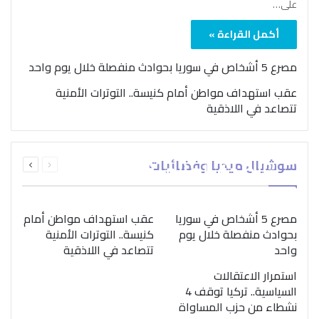
على…
أكمل القراءة »
مصرع 5 أشخاص في سوريا بحوادث منفصلة خلال يوم واحد
عقب استهداف مواطن أمام كنيسة.. التوترات الأمنية
تتصاعد في اللاذقية
بمناسبة اليوم الدولي..
السابقة
التالية
سوشيال ميديا وفضائيات
“الصحة العالمية” تؤكد
الصفحة
الصفحة
ضرورة اتباع نهج متكامل
لمواجهة إدمان المخدرات
مصرع 5 أشخاص في سوريا
عقب استهداف مواطن أمام
بحوادث منفصلة خلال يوم
كنيسة.. التوترات الأمنية
واحد
تتصاعد في اللاذقية
استمرار الاعتقالات
السياسية.. تركيا توقف 4
نشطاء من حزب المساواة