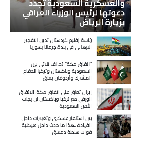
والعسكرية السعودية تجدد
دعوتها لرئيس الوزراء العراقي
بزيارة الرياض
رئاسة إقليم كردستان تدين التفجير
الارهابي في بلدة جرمانا بسوريا
“اتفاق مكة” تحالف ثلاثي بين
السعودية وباكستان وتركيا للدفاع
المشترك وأردوغان يعلق
إيران تعلق على اتفاق مكة: الاتفاق
الورقي مع تركيا وباكستان لن يجلب
الأمن للسعودية
بين استنفار عسكري وتغييرات داخل
القيادة ..هذا ما حدث داخل هيكلية
قوات سلطة دمشق