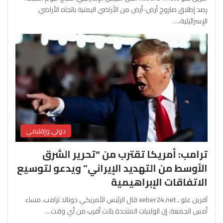
رصد إطلاق صاروخ أرض-أرض من الأراضي اليمنية باتجاه الأراضي
الإسرائيلية،…
دولي وإقليمي
ترامب: أمريكا تقترب من “تحرير الشرق
الأوسط من التهديد الإيراني” ويدعو لتوسيع
الاتفاقات الإبراهيمية
آفرين علو ـ xeber24.net قال الرئيس الأمريكي دونالد ترامب، مساء
أمس الجمعة، إن الولايات المتحدة باتت أقرب من أي وقت…