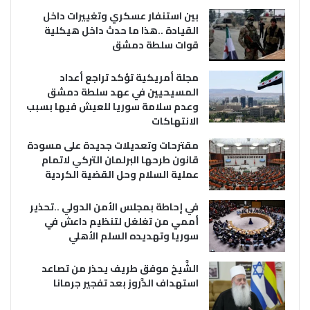
بين استنفار عسكري وتغييرات داخل
القيادة ..هذا ما حدث داخل هيكلية
قوات سلطة دمشق
مجلة أمريكية تؤكد تراجع أعداد
المسيحيين في عهد سلطة دمشق
وعدم سلامة سوريا للعيش فيها بسبب
الانتهاكات
مقترحات وتعديلات جديدة على مسودة
قانون طرحها البرلمان التركي لاتمام
عملية السلام وحل القضية الكردية
في إحاطة بمجلس الأمن الدولي ..تحذير
أممي من تغلغل لتنظيم داعش في
سوريا وتهديده السلم الأهلي
الشَّيخ موفق طريف يحذر من تصاعد
استهداف الدَّروز بعد تفجير جرمانا