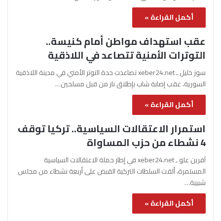
أكمل القراءة »
عقب استهداف مواطن أمام كنيسة..
التوترات الأمنية تتصاعد في اللاذقية
سوز خليل ـ xeber24.net تصاعدت حدة التوتر الأمني في مدينة اللاذقية
السورية، عقب إصابة شاب بإطلاق نار من قبل مسلحين…
أكمل القراءة »
استمرار الاعتقالات السياسية.. تركيا توقف
4 نشطاء من حزب المساواة
آفرين علو ـ xeber24.net في إطار حملة الاعتقالات السياسية
المستمرة، ألقت السلطات التركية القبض على أربعة نشطاء من مجلس
شبيبة…
أكمل القراءة »